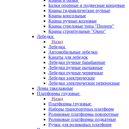
Краны и балки
Балки опорные и подвесные концевые
Краны гидравлические ручные
Краны консольные
Краны ручные козловые
Краны стреловые типа "Пионер"
Краны строительные "Окно"
Лебедки
Назад
Лебедки
Автомобильные лебедки
Канаты для лебедок
Лебедки ручные барабанные
Лебедки ручные рычажные
Лебедки ручные червячные
Лебедки электрические
Лебедки электрические переносные
Ломы такелажные
Платформы грузовые
Назад
Платформы грузовые
Наборы транспортных платформ
Роликовые платформы поворотные
Роликовые платформы подкатные
Ручки для роликовых платформ