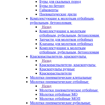
Буры для скальных пород
Буры по бетону
Гайковерты
Пневматические дрели
Комплектующие к молоткам отбойным,
рубильным, бетоноломам
Назад
Комплектующие к молоткам
отбойным, рубильным, бетоноломам
Запчасти для молотков отбойных
Клапаны для молотков отбойных
Комплектующие к молоткам
отбойным, рубильным, бетоноломам
Краскораспылители, краскопульты
Назад
Краскораспылители, краскопульты
Краскопульты ручные
Краскораспылители
Молотки пневматические клепальные
Молотки пневматические отбойные
Назад
Молотки пневматические отбойные
Молотки отбойные МО
Молотки отбойные МОП
Молотки пневматические рубильные