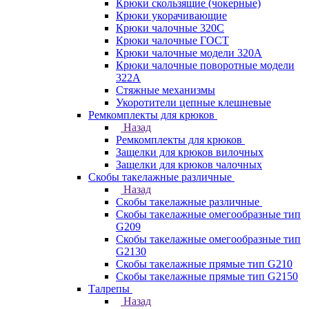
Крюки скользящие (чокерные)
Крюки укорачивающие
Крюки чалочные 320C
Крюки чалочные ГОСТ
Крюки чалочные модели 320А
Крюки чалочные поворотные модели
322А
Стяжные механизмы
Укоротители цепные клешневые
Ремкомплекты для крюков
Назад
Ремкомплекты для крюков
Защелки для крюков вилочных
Защелки для крюков чалочных
Скобы такелажные различные
Назад
Скобы такелажные различные
Скобы такелажные омегообразные тип
G209
Скобы такелажные омегообразные тип
G2130
Скобы такелажные прямые тип G210
Скобы такелажные прямые тип G2150
Талрепы
Назад