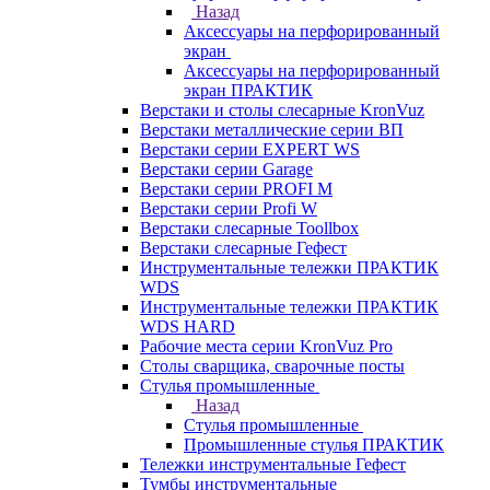
Назад
Аксессуары на перфорированный
экран
Аксессуары на перфорированный
экран ПРАКТИК
Верстаки и столы слесарные KronVuz
Верстаки металлические серии ВП
Верстаки серии EXPERT WS
Верстаки серии Garage
Верстаки серии PROFI M
Верстаки серии Profi W
Верстаки слесарные Toollbox
Верстаки слесарные Гефест
Инструментальные тележки ПРАКТИК
WDS
Инструментальные тележки ПРАКТИК
WDS HARD
Рабочие места серии KronVuz Pro
Столы сварщика, сварочные посты
Стулья промышленные
Назад
Стулья промышленные
Промышленные стулья ПРАКТИК
Тележки инструментальные Гефест
Тумбы инструментальные