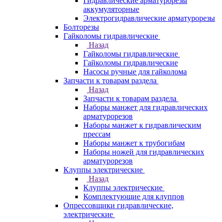
Гидравлические арматурорезы
аккумуляторные
Электрогидравлические арматурорезы
Болторезы
Гайколомы гидравлические
Назад
Гайколомы гидравлические
Гайколомы гидравлические
Насосы ручные для гайколома
Запчасти к товарам раздела
Назад
Запчасти к товарам раздела
Наборы манжет для гидравлических
арматурорезов
Наборы манжет к гидравлическим
прессам
Наборы манжет к трубогибам
Наборы ножей для гидравлических
арматурорезов
Клуппы электрические
Назад
Клуппы электрические
Комплектующие для клуппов
Опрессовщики гидравлические,
электрические