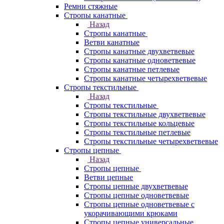
Ремни стяжные
Стропы канатные
Назад
Стропы канатные
Ветви канатные
Стропы канатные двухветвевые
Стропы канатные одноветвевые
Стропы канатные петлевые
Стропы канатные четырехветвевые
Стропы текстильные
Назад
Стропы текстильные
Стропы текстильные двухветвевые
Стропы текстильные кольцевые
Стропы текстильные петлевые
Стропы текстильные четырехветвевые
Стропы цепные
Назад
Стропы цепные
Ветви цепные
Стропы цепные двухветвевые
Стропы цепные одноветвевые
Стропы цепные одноветвевые с
укорачивающими крюками
Стропы цепные универсальные