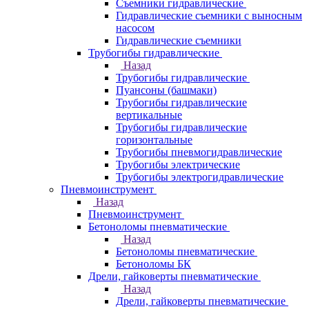
Съемники гидравлические
Гидравлические cъемники с выносным
насосом
Гидравлические съемники
Трубогибы гидравлические
Назад
Трубогибы гидравлические
Пуансоны (башмаки)
Трубогибы гидравлические
вертикальные
Трубогибы гидравлические
горизонтальные
Трубогибы пневмогидравлические
Трубогибы электрические
Трубогибы электрогидравлические
Пневмоинструмент
Назад
Пневмоинструмент
Бетоноломы пневматические
Назад
Бетоноломы пневматические
Бетоноломы БК
Дрели, гайковерты пневматические
Назад
Дрели, гайковерты пневматические