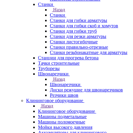
Станки
Назад
Станки
Станки для гибки арматуры
Станки для гибки скоб и хомутов
Станки для гибки труб
Станки для резки арматуры
Станки листогибочные
Станки правильно-отрезные
Станки резьбонакатные для арматуры
Станции для прогрева бетона
Тачки строительные
Труборезы
Швонарезчики
Назад
Швонарезчики
Диски режущие для швонарезчиков
Резчики швов
Клининговое оборудование
Назад
Клининговое оборудование
Машины подметальные
Машины поломоечные
Мойки высокого давления
Аккумуляторы для клинингового