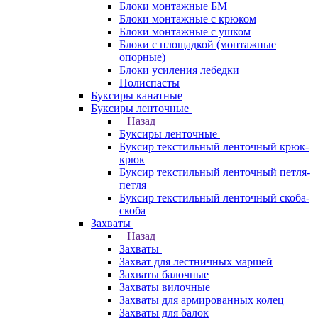
Блоки монтажные БМ
Блоки монтажные с крюком
Блоки монтажные с ушком
Блоки с площадкой (монтажные
опорные)
Блоки усиления лебедки
Полиспасты
Буксиры канатные
Буксиры ленточные
Назад
Буксиры ленточные
Буксир текстильный ленточный крюк-
крюк
Буксир текстильный ленточный петля-
петля
Буксир текстильный ленточный скоба-
скоба
Захваты
Назад
Захваты
Захват для лестничных маршей
Захваты балочные
Захваты вилочные
Захваты для армированных колец
Захваты для балок