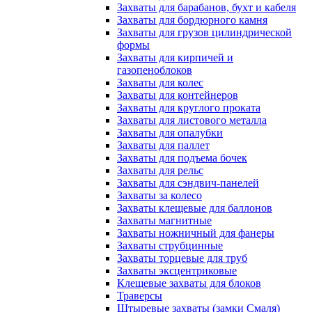
Захваты для барабанов, бухт и кабеля
Захваты для бордюрного камня
Захваты для грузов цилиндрической
формы
Захваты для кирпичей и
газопеноблоков
Захваты для колес
Захваты для контейнеров
Захваты для круглого проката
Захваты для листового металла
Захваты для опалубки
Захваты для паллет
Захваты для подъема бочек
Захваты для рельс
Захваты для сэндвич-панелей
Захваты за колесо
Захваты клещевые для баллонов
Захваты магнитные
Захваты ножничный для фанеры
Захваты струбцинные
Захваты торцевые для труб
Захваты эксцентриковые
Клещевые захваты для блоков
Траверсы
Штыревые захваты (замки Смаля)