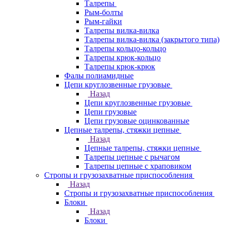
Талрепы
Рым-болты
Рым-гайки
Талрепы вилка-вилка
Талрепы вилка-вилка (закрытого типа)
Талрепы кольцо-кольцо
Талрепы крюк-кольцо
Талрепы крюк-крюк
Фалы полиамидные
Цепи круглозвенные грузовые
Назад
Цепи круглозвенные грузовые
Цепи грузовые
Цепи грузовые оцинкованные
Цепные талрепы, стяжки цепные
Назад
Цепные талрепы, стяжки цепные
Талрепы цепные с рычагом
Талрепы цепные с храповиком
Стропы и грузозахватные приспособления
Назад
Стропы и грузозахватные приспособления
Блоки
Назад
Блоки