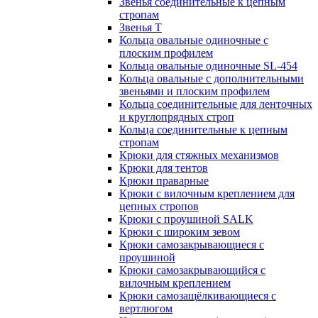
Звенья соединительные к цепным
стропам
Звенья Т
Кольца овальные одиночные c
плоским профилем
Кольца овальные одиночные SL-454
Кольца овальные с дополнительными
звеньями и плоским профилем
Кольца соединительные для ленточных
и круглопрядных строп
Кольца соединительные к цепным
стропам
Крюки для стяжных механизмов
Крюки для тентов
Крюки праварные
Крюки с вилочным креплением для
цепных стропов
Крюки с проушиной SALK
Крюки с широким зевом
Крюки самозакрывающиеся с
проушиной
Крюки самозакрывающийся с
вилочным креплением
Крюки самозащёлкивающиеся с
вертлюгом