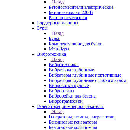
Назад
Бетоносмесители электрические
Бетономешалки 220 В
Растворосмесители
Бордюрные машины
Буры
Назад
Буры
Комплектующие для буров
Мотобуры
Вибротехника
Назад
Вибротехника
Вибраторы глубинные
Вибраторы глубинные портативные
Вибраторы глубинные с гибким валом
Виброкатки ручные
Виброплиты
Виброрейки для бетона
Вибротрамбовки
Генераторы, помпы, нагреватели
Назад
Генераторы, помпы, нагреватели
Бензиновые генераторы
Бензиновые мотопомпы