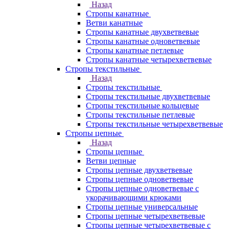
Назад
Стропы канатные
Ветви канатные
Стропы канатные двухветвевые
Стропы канатные одноветвевые
Стропы канатные петлевые
Стропы канатные четырехветвевые
Стропы текстильные
Назад
Стропы текстильные
Стропы текстильные двухветвевые
Стропы текстильные кольцевые
Стропы текстильные петлевые
Стропы текстильные четырехветвевые
Стропы цепные
Назад
Стропы цепные
Ветви цепные
Стропы цепные двухветвевые
Стропы цепные одноветвевые
Стропы цепные одноветвевые с
укорачивающими крюками
Стропы цепные универсальные
Стропы цепные четырехветвевые
Стропы цепные четырехветвевые с