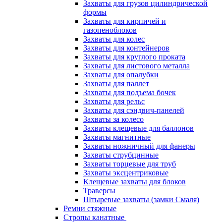
Захваты для грузов цилиндрической
формы
Захваты для кирпичей и
газопеноблоков
Захваты для колес
Захваты для контейнеров
Захваты для круглого проката
Захваты для листового металла
Захваты для опалубки
Захваты для паллет
Захваты для подъема бочек
Захваты для рельс
Захваты для сэндвич-панелей
Захваты за колесо
Захваты клещевые для баллонов
Захваты магнитные
Захваты ножничный для фанеры
Захваты струбцинные
Захваты торцевые для труб
Захваты эксцентриковые
Клещевые захваты для блоков
Траверсы
Штыревые захваты (замки Смаля)
Ремни стяжные
Стропы канатные