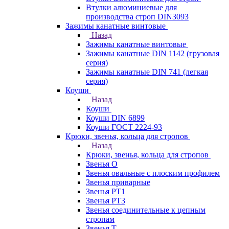
Втулки алюминиевые для
производства строп DIN3093
Зажимы канатные винтовые
Назад
Зажимы канатные винтовые
Зажимы канатные DIN 1142 (грузовая
серия)
Зажимы канатные DIN 741 (легкая
серия)
Коуши
Назад
Коуши
Коуши DIN 6899
Коуши ГОСТ 2224-93
Крюки, звенья, кольца для стропов
Назад
Крюки, звенья, кольца для стропов
Звенья О
Звенья овальные с плоским профилем
Звенья приварные
Звенья РТ1
Звенья РТ3
Звенья соединительные к цепным
стропам
Звенья Т