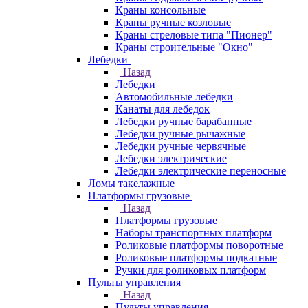
Краны консольные
Краны ручные козловые
Краны стреловые типа "Пионер"
Краны строительные "Окно"
Лебедки
Назад
Лебедки
Автомобильные лебедки
Канаты для лебедок
Лебедки ручные барабанные
Лебедки ручные рычажные
Лебедки ручные червячные
Лебедки электрические
Лебедки электрические переносные
Ломы такелажные
Платформы грузовые
Назад
Платформы грузовые
Наборы транспортных платформ
Роликовые платформы поворотные
Роликовые платформы подкатные
Ручки для роликовых платформ
Пульты управления
Назад
Пульты управления