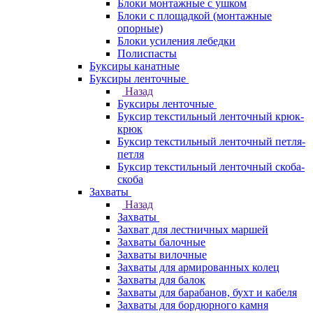
Блоки монтажные с ушком
Блоки с площадкой (монтажные
опорные)
Блоки усиления лебедки
Полиспасты
Буксиры канатные
Буксиры ленточные
Назад
Буксиры ленточные
Буксир текстильный ленточный крюк-
крюк
Буксир текстильный ленточный петля-
петля
Буксир текстильный ленточный скоба-
скоба
Захваты
Назад
Захваты
Захват для лестничных маршей
Захваты балочные
Захваты вилочные
Захваты для армированных колец
Захваты для балок
Захваты для барабанов, бухт и кабеля
Захваты для бордюрного камня