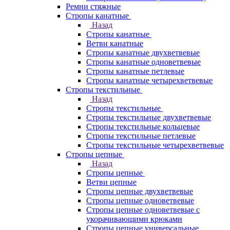
Ремни стяжные
Стропы канатные
Назад
Стропы канатные
Ветви канатные
Стропы канатные двухветвевые
Стропы канатные одноветвевые
Стропы канатные петлевые
Стропы канатные четырехветвевые
Стропы текстильные
Назад
Стропы текстильные
Стропы текстильные двухветвевые
Стропы текстильные кольцевые
Стропы текстильные петлевые
Стропы текстильные четырехветвевые
Стропы цепные
Назад
Стропы цепные
Ветви цепные
Стропы цепные двухветвевые
Стропы цепные одноветвевые
Стропы цепные одноветвевые с
укорачивающими крюками
Стропы цепные универсальные