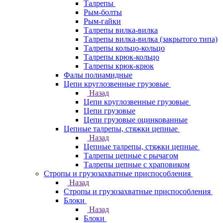
Талрепы
Рым-болты
Рым-гайки
Талрепы вилка-вилка
Талрепы вилка-вилка (закрытого типа)
Талрепы кольцо-кольцо
Талрепы крюк-кольцо
Талрепы крюк-крюк
Фалы полиамидные
Цепи круглозвенные грузовые
Назад
Цепи круглозвенные грузовые
Цепи грузовые
Цепи грузовые оцинкованные
Цепные талрепы, стяжки цепные
Назад
Цепные талрепы, стяжки цепные
Талрепы цепные с рычагом
Талрепы цепные с храповиком
Стропы и грузозахватные приспособления
Назад
Стропы и грузозахватные приспособления
Блоки
Назад
Блоки