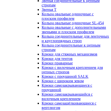
Звенья соединительные к цепным
стропам
Звенья Т
Кольца овальные одиночные c
плоским профилем
Кольца овальные одиночные SL-454
Кольца овальные с дополнительными
звеньями и плоским профилем
Кольца соединительные для ленточных
и круглопрядных строп
Кольца соединительные к цепным
стропам
Крюки для стяжных механизмов
Крюки для тентов
Крюки праварные
Крюки с вилочным креплением для
цепных стропов
Крюки с проушиной SALK
Крюки с широким зевом
Крюки самозакрывающиеся с
проушиной
Крюки самозакрывающийся с
вилочным креплением
Крюки самозащёлкивающиеся с
вертлюгом