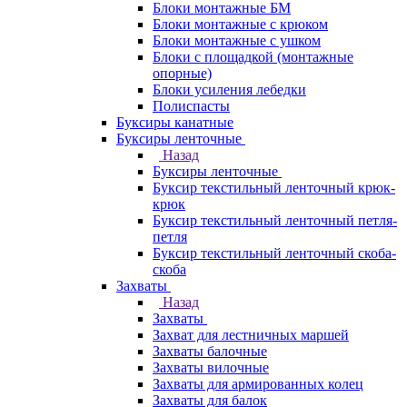
Блоки монтажные БМ
Блоки монтажные с крюком
Блоки монтажные с ушком
Блоки с площадкой (монтажные
опорные)
Блоки усиления лебедки
Полиспасты
Буксиры канатные
Буксиры ленточные
Назад
Буксиры ленточные
Буксир текстильный ленточный крюк-
крюк
Буксир текстильный ленточный петля-
петля
Буксир текстильный ленточный скоба-
скоба
Захваты
Назад
Захваты
Захват для лестничных маршей
Захваты балочные
Захваты вилочные
Захваты для армированных колец
Захваты для балок