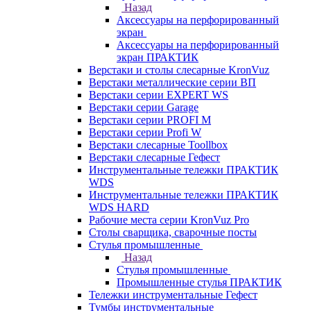
Назад
Аксессуары на перфорированный
экран
Аксессуары на перфорированный
экран ПРАКТИК
Верстаки и столы слесарные KronVuz
Верстаки металлические серии ВП
Верстаки серии EXPERT WS
Верстаки серии Garage
Верстаки серии PROFI M
Верстаки серии Profi W
Верстаки слесарные Toollbox
Верстаки слесарные Гефест
Инструментальные тележки ПРАКТИК
WDS
Инструментальные тележки ПРАКТИК
WDS HARD
Рабочие места серии KronVuz Pro
Столы сварщика, сварочные посты
Стулья промышленные
Назад
Стулья промышленные
Промышленные стулья ПРАКТИК
Тележки инструментальные Гефест
Тумбы инструментальные