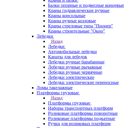
Краны и балки
Балки опорные и подвесные концевые
Краны гидравлические ручные
Краны консольные
Краны ручные козловые
Краны стреловые типа "Пионер"
Краны строительные "Окно"
Лебедки
Назад
Лебедки
Автомобильные лебедки
Канаты для лебедок
Лебедки ручные барабанные
Лебедки ручные рычажные
Лебедки ручные червячные
Лебедки электрические
Лебедки электрические переносные
Ломы такелажные
Платформы грузовые
Назад
Платформы грузовые
Наборы транспортных платформ
Роликовые платформы поворотные
Роликовые платформы подкатные
Ручки для роликовых платформ