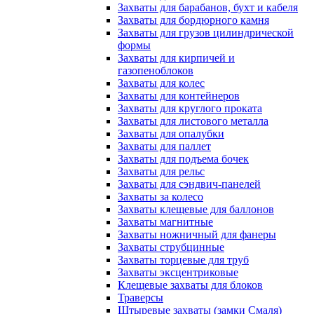
Захваты для барабанов, бухт и кабеля
Захваты для бордюрного камня
Захваты для грузов цилиндрической
формы
Захваты для кирпичей и
газопеноблоков
Захваты для колес
Захваты для контейнеров
Захваты для круглого проката
Захваты для листового металла
Захваты для опалубки
Захваты для паллет
Захваты для подъема бочек
Захваты для рельс
Захваты для сэндвич-панелей
Захваты за колесо
Захваты клещевые для баллонов
Захваты магнитные
Захваты ножничный для фанеры
Захваты струбцинные
Захваты торцевые для труб
Захваты эксцентриковые
Клещевые захваты для блоков
Траверсы
Штыревые захваты (замки Смаля)