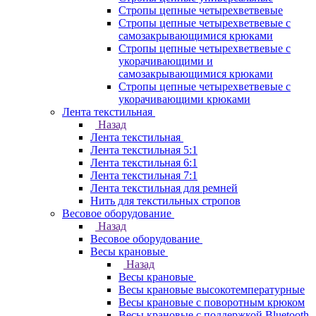
Стропы цепные четырехветвевые
Стропы цепные четырехветвевые с
самозакрывающимися крюками
Стропы цепные четырехветвевые с
укорачивающими и
самозакрывающимися крюками
Стропы цепные четырехветвевые с
укорачивающими крюками
Лента текстильная
Назад
Лента текстильная
Лента текстильная 5:1
Лента текстильная 6:1
Лента текстильная 7:1
Лента текстильная для ремней
Нить для текстильных стропов
Весовое оборудование
Назад
Весовое оборудование
Весы крановые
Назад
Весы крановые
Весы крановые высокотемпературные
Весы крановые с поворотным крюком
Весы крановые с поддержкой Bluetooth