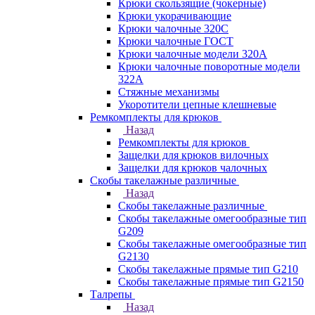
Крюки скользящие (чокерные)
Крюки укорачивающие
Крюки чалочные 320C
Крюки чалочные ГОСТ
Крюки чалочные модели 320А
Крюки чалочные поворотные модели
322А
Стяжные механизмы
Укоротители цепные клешневые
Ремкомплекты для крюков
Назад
Ремкомплекты для крюков
Защелки для крюков вилочных
Защелки для крюков чалочных
Скобы такелажные различные
Назад
Скобы такелажные различные
Скобы такелажные омегообразные тип
G209
Скобы такелажные омегообразные тип
G2130
Скобы такелажные прямые тип G210
Скобы такелажные прямые тип G2150
Талрепы
Назад