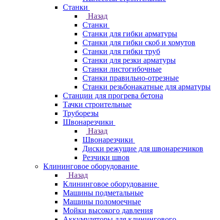
Станки
Назад
Станки
Станки для гибки арматуры
Станки для гибки скоб и хомутов
Станки для гибки труб
Станки для резки арматуры
Станки листогибочные
Станки правильно-отрезные
Станки резьбонакатные для арматуры
Станции для прогрева бетона
Тачки строительные
Труборезы
Швонарезчики
Назад
Швонарезчики
Диски режущие для швонарезчиков
Резчики швов
Клининговое оборудование
Назад
Клининговое оборудование
Машины подметальные
Машины поломоечные
Мойки высокого давления
Аккумуляторы для клинингового