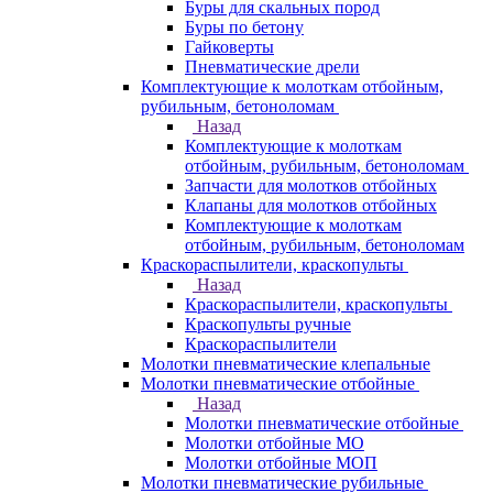
Буры для скальных пород
Буры по бетону
Гайковерты
Пневматические дрели
Комплектующие к молоткам отбойным,
рубильным, бетоноломам
Назад
Комплектующие к молоткам
отбойным, рубильным, бетоноломам
Запчасти для молотков отбойных
Клапаны для молотков отбойных
Комплектующие к молоткам
отбойным, рубильным, бетоноломам
Краскораспылители, краскопульты
Назад
Краскораспылители, краскопульты
Краскопульты ручные
Краскораспылители
Молотки пневматические клепальные
Молотки пневматические отбойные
Назад
Молотки пневматические отбойные
Молотки отбойные МО
Молотки отбойные МОП
Молотки пневматические рубильные