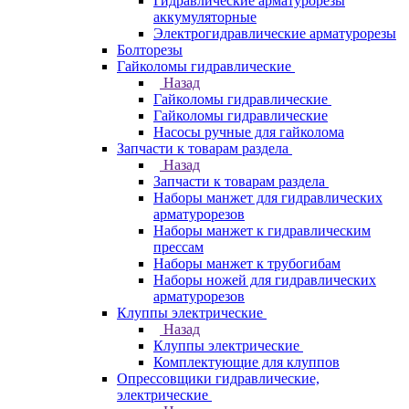
Гидравлические арматурорезы
аккумуляторные
Электрогидравлические арматурорезы
Болторезы
Гайколомы гидравлические
Назад
Гайколомы гидравлические
Гайколомы гидравлические
Насосы ручные для гайколома
Запчасти к товарам раздела
Назад
Запчасти к товарам раздела
Наборы манжет для гидравлических
арматурорезов
Наборы манжет к гидравлическим
прессам
Наборы манжет к трубогибам
Наборы ножей для гидравлических
арматурорезов
Клуппы электрические
Назад
Клуппы электрические
Комплектующие для клуппов
Опрессовщики гидравлические,
электрические