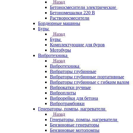
Назад
Бетоносмесители электрические
Бетономешалки 220 В
Растворосмесители
Бордюрные машины
Буры
Назад
Буры
Комплектующие для буров
Мотобуры
Вибротехника
Назад
Вибротехника
Вибраторы глубинные
Вибраторы глубинные портативные
Вибраторы глубинные с гибким валом
Виброкатки ручные
Виброплиты
Виброрейки для бетона
Вибротрамбовки
Генераторы, помпы, нагреватели
Назад
Генераторы, помпы, нагреватели
Бензиновые генераторы
Бензиновые мотопомпы