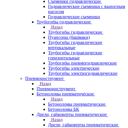
Съемники гидравлические
Гидравлические cъемники с выносным
насосом
Гидравлические съемники
Трубогибы гидравлические
Назад
Трубогибы гидравлические
Пуансоны (башмаки)
Трубогибы гидравлические
вертикальные
Трубогибы гидравлические
горизонтальные
Трубогибы пневмогидравлические
Трубогибы электрические
Трубогибы электрогидравлические
Пневмоинструмент
Назад
Пневмоинструмент
Бетоноломы пневматические
Назад
Бетоноломы пневматические
Бетоноломы БК
Дрели, гайковерты пневматические
Назад
Дрели, гайковерты пневматические