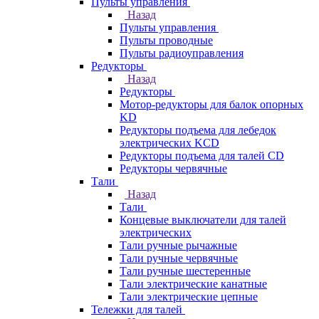
Пульты управления
Назад
Пульты управления
Пульты проводные
Пульты радиоуправления
Редукторы
Назад
Редукторы
Мотор-редукторы для балок опорных
KD
Редукторы подъема для лебедок
электрических KCD
Редукторы подъема для талей CD
Редукторы червячные
Тали
Назад
Тали
Концевые выключатели для талей
электрических
Тали ручные рычажные
Тали ручные червячные
Тали ручные шестеренные
Тали электрические канатные
Тали электрические цепные
Тележки для талей