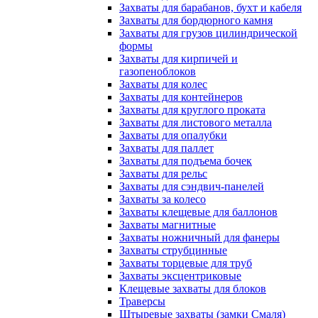
Захваты для барабанов, бухт и кабеля
Захваты для бордюрного камня
Захваты для грузов цилиндрической
формы
Захваты для кирпичей и
газопеноблоков
Захваты для колес
Захваты для контейнеров
Захваты для круглого проката
Захваты для листового металла
Захваты для опалубки
Захваты для паллет
Захваты для подъема бочек
Захваты для рельс
Захваты для сэндвич-панелей
Захваты за колесо
Захваты клещевые для баллонов
Захваты магнитные
Захваты ножничный для фанеры
Захваты струбцинные
Захваты торцевые для труб
Захваты эксцентриковые
Клещевые захваты для блоков
Траверсы
Штыревые захваты (замки Смаля)