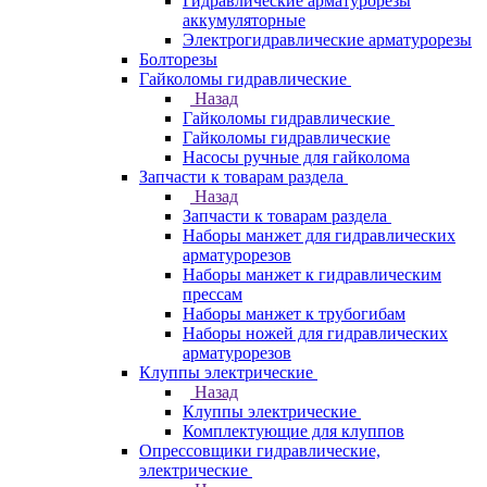
Гидравлические арматурорезы
аккумуляторные
Электрогидравлические арматурорезы
Болторезы
Гайколомы гидравлические
Назад
Гайколомы гидравлические
Гайколомы гидравлические
Насосы ручные для гайколома
Запчасти к товарам раздела
Назад
Запчасти к товарам раздела
Наборы манжет для гидравлических
арматурорезов
Наборы манжет к гидравлическим
прессам
Наборы манжет к трубогибам
Наборы ножей для гидравлических
арматурорезов
Клуппы электрические
Назад
Клуппы электрические
Комплектующие для клуппов
Опрессовщики гидравлические,
электрические