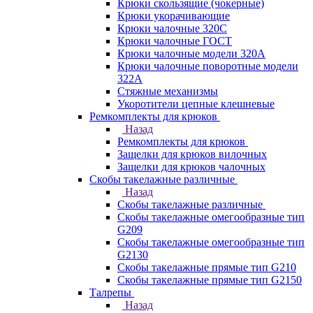
Крюки скользящие (чокерные)
Крюки укорачивающие
Крюки чалочные 320C
Крюки чалочные ГОСТ
Крюки чалочные модели 320А
Крюки чалочные поворотные модели
322А
Стяжные механизмы
Укоротители цепные клешневые
Ремкомплекты для крюков
Назад
Ремкомплекты для крюков
Защелки для крюков вилочных
Защелки для крюков чалочных
Скобы такелажные различные
Назад
Скобы такелажные различные
Скобы такелажные омегообразные тип
G209
Скобы такелажные омегообразные тип
G2130
Скобы такелажные прямые тип G210
Скобы такелажные прямые тип G2150
Талрепы
Назад