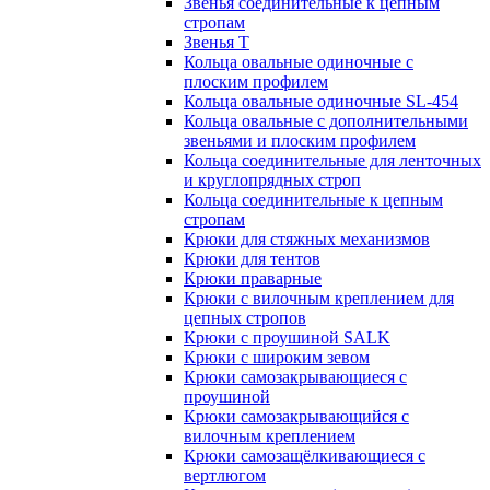
Звенья соединительные к цепным
стропам
Звенья Т
Кольца овальные одиночные c
плоским профилем
Кольца овальные одиночные SL-454
Кольца овальные с дополнительными
звеньями и плоским профилем
Кольца соединительные для ленточных
и круглопрядных строп
Кольца соединительные к цепным
стропам
Крюки для стяжных механизмов
Крюки для тентов
Крюки праварные
Крюки с вилочным креплением для
цепных стропов
Крюки с проушиной SALK
Крюки с широким зевом
Крюки самозакрывающиеся с
проушиной
Крюки самозакрывающийся с
вилочным креплением
Крюки самозащёлкивающиеся с
вертлюгом