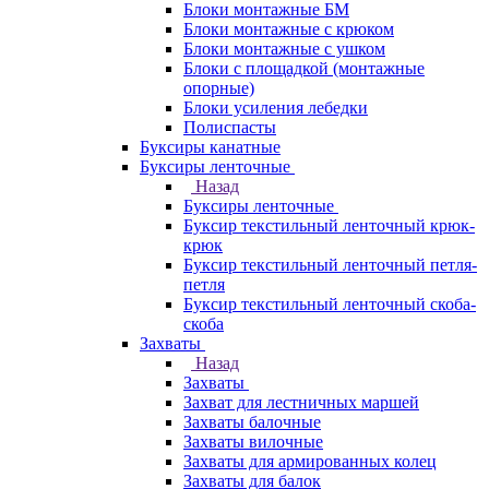
Блоки монтажные БМ
Блоки монтажные с крюком
Блоки монтажные с ушком
Блоки с площадкой (монтажные
опорные)
Блоки усиления лебедки
Полиспасты
Буксиры канатные
Буксиры ленточные
Назад
Буксиры ленточные
Буксир текстильный ленточный крюк-
крюк
Буксир текстильный ленточный петля-
петля
Буксир текстильный ленточный скоба-
скоба
Захваты
Назад
Захваты
Захват для лестничных маршей
Захваты балочные
Захваты вилочные
Захваты для армированных колец
Захваты для балок