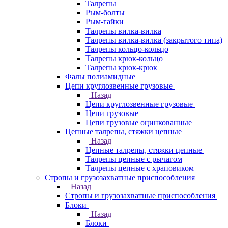
Талрепы
Рым-болты
Рым-гайки
Талрепы вилка-вилка
Талрепы вилка-вилка (закрытого типа)
Талрепы кольцо-кольцо
Талрепы крюк-кольцо
Талрепы крюк-крюк
Фалы полиамидные
Цепи круглозвенные грузовые
Назад
Цепи круглозвенные грузовые
Цепи грузовые
Цепи грузовые оцинкованные
Цепные талрепы, стяжки цепные
Назад
Цепные талрепы, стяжки цепные
Талрепы цепные с рычагом
Талрепы цепные с храповиком
Стропы и грузозахватные приспособления
Назад
Стропы и грузозахватные приспособления
Блоки
Назад
Блоки