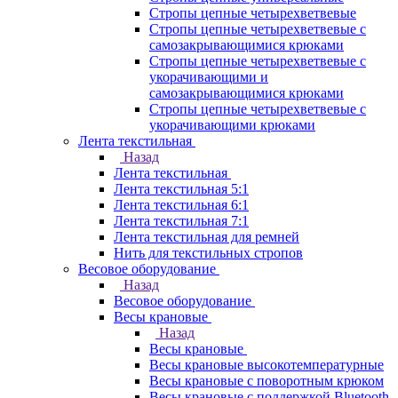
Стропы цепные четырехветвевые
Стропы цепные четырехветвевые с
самозакрывающимися крюками
Стропы цепные четырехветвевые с
укорачивающими и
самозакрывающимися крюками
Стропы цепные четырехветвевые с
укорачивающими крюками
Лента текстильная
Назад
Лента текстильная
Лента текстильная 5:1
Лента текстильная 6:1
Лента текстильная 7:1
Лента текстильная для ремней
Нить для текстильных стропов
Весовое оборудование
Назад
Весовое оборудование
Весы крановые
Назад
Весы крановые
Весы крановые высокотемпературные
Весы крановые с поворотным крюком
Весы крановые с поддержкой Bluetooth