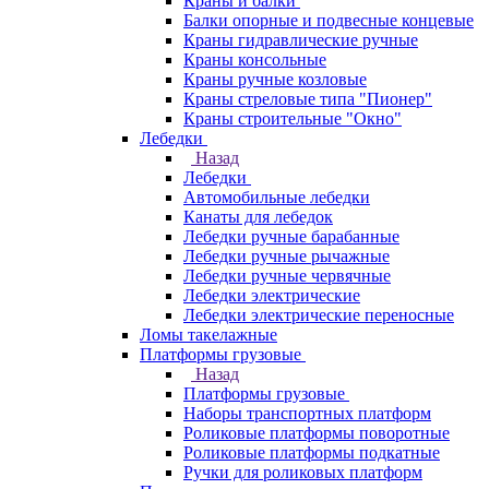
Краны и балки
Балки опорные и подвесные концевые
Краны гидравлические ручные
Краны консольные
Краны ручные козловые
Краны стреловые типа "Пионер"
Краны строительные "Окно"
Лебедки
Назад
Лебедки
Автомобильные лебедки
Канаты для лебедок
Лебедки ручные барабанные
Лебедки ручные рычажные
Лебедки ручные червячные
Лебедки электрические
Лебедки электрические переносные
Ломы такелажные
Платформы грузовые
Назад
Платформы грузовые
Наборы транспортных платформ
Роликовые платформы поворотные
Роликовые платформы подкатные
Ручки для роликовых платформ