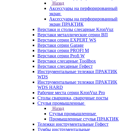
Назад
Аксессуары на перфорированный
экран
Аксессуары на перфорированный
экран ПРАКТИК
Верстаки и столы слесарные KronVuz
Верстаки металлические серии ВП
Верстаки серии EXPERT WS
Верстаки серии Garage
Верстаки серии PROFI M
Верстаки серии Profi W
Верстаки слесарные Toollbox
Верстаки слесарные Гефест
Инструментальные тележки ПРАКТИК
WDS
Инструментальные тележки ПРАКТИК
WDS HARD
Рабочие места серии KronVuz Pro
Столы сварщика, сварочные посты
Стулья промышленные
Назад
Стулья промышленные
Промышленные стулья ПРАКТИК
Тележки инструментальные Гефест
Тумбы инструментальные