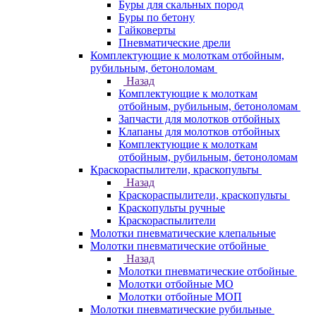
Буры для скальных пород
Буры по бетону
Гайковерты
Пневматические дрели
Комплектующие к молоткам отбойным,
рубильным, бетоноломам
Назад
Комплектующие к молоткам
отбойным, рубильным, бетоноломам
Запчасти для молотков отбойных
Клапаны для молотков отбойных
Комплектующие к молоткам
отбойным, рубильным, бетоноломам
Краскораспылители, краскопульты
Назад
Краскораспылители, краскопульты
Краскопульты ручные
Краскораспылители
Молотки пневматические клепальные
Молотки пневматические отбойные
Назад
Молотки пневматические отбойные
Молотки отбойные МО
Молотки отбойные МОП
Молотки пневматические рубильные