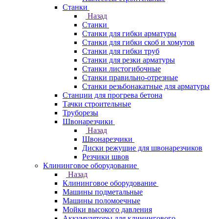
Станки
Назад
Станки
Станки для гибки арматуры
Станки для гибки скоб и хомутов
Станки для гибки труб
Станки для резки арматуры
Станки листогибочные
Станки правильно-отрезные
Станки резьбонакатные для арматуры
Станции для прогрева бетона
Тачки строительные
Труборезы
Швонарезчики
Назад
Швонарезчики
Диски режущие для швонарезчиков
Резчики швов
Клининговое оборудование
Назад
Клининговое оборудование
Машины подметальные
Машины поломоечные
Мойки высокого давления
Аккумуляторы для клинингового