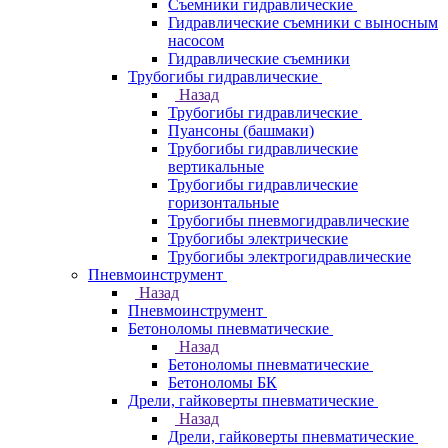
Съемники гидравлические
Гидравлические cъемники с выносным
насосом
Гидравлические съемники
Трубогибы гидравлические
Назад
Трубогибы гидравлические
Пуансоны (башмаки)
Трубогибы гидравлические
вертикальные
Трубогибы гидравлические
горизонтальные
Трубогибы пневмогидравлические
Трубогибы электрические
Трубогибы электрогидравлические
Пневмоинструмент
Назад
Пневмоинструмент
Бетоноломы пневматические
Назад
Бетоноломы пневматические
Бетоноломы БК
Дрели, гайковерты пневматические
Назад
Дрели, гайковерты пневматические