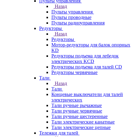
Пульты управления
Назад
Пульты управления
Пульты проводные
Пульты радиоуправления
Редукторы
Назад
Редукторы
Мотор-редукторы для балок опорных
KD
Редукторы подъема для лебедок
электрических KCD
Редукторы подъема для талей CD
Редукторы червячные
Тали
Назад
Тали
Концевые выключатели для талей
электрических
Тали ручные рычажные
Тали ручные червячные
Тали ручные шестеренные
Тали электрические канатные
Тали электрические цепные
Тележки для талей