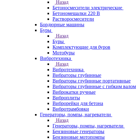
Назад
Бетоносмесители электрические
Бетономешалки 220 В
Растворосмесители
Бордюрные машины
Буры
Назад
Буры
Комплектующие для буров
Мотобуры
Вибротехника
Назад
Вибротехника
Вибраторы глубинные
Вибраторы глубинные портативные
Вибраторы глубинные с гибким валом
Виброкатки ручные
Виброплиты
Виброрейки для бетона
Вибротрамбовки
Генераторы, помпы, нагреватели
Назад
Генераторы, помпы, нагреватели
Бензиновые генераторы
Бензиновые мотопомпы