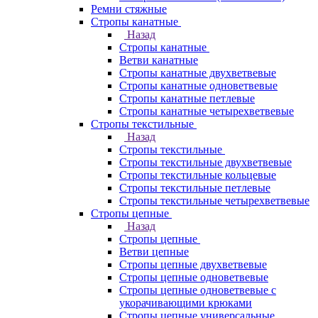
Ремни стяжные
Стропы канатные
Назад
Стропы канатные
Ветви канатные
Стропы канатные двухветвевые
Стропы канатные одноветвевые
Стропы канатные петлевые
Стропы канатные четырехветвевые
Стропы текстильные
Назад
Стропы текстильные
Стропы текстильные двухветвевые
Стропы текстильные кольцевые
Стропы текстильные петлевые
Стропы текстильные четырехветвевые
Стропы цепные
Назад
Стропы цепные
Ветви цепные
Стропы цепные двухветвевые
Стропы цепные одноветвевые
Стропы цепные одноветвевые с
укорачивающими крюками
Стропы цепные универсальные