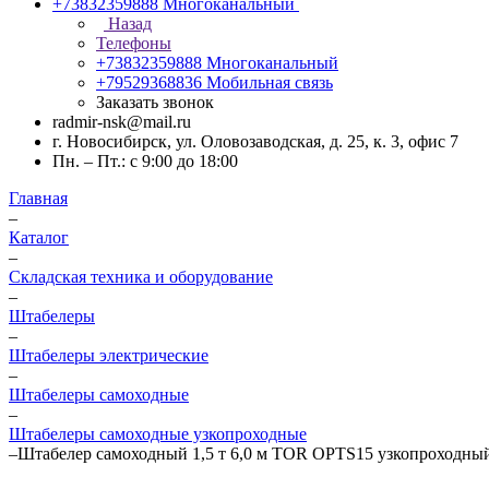
+73832359888
Многоканальный
Назад
Телефоны
+73832359888
Многоканальный
+79529368836
Мобильная связь
Заказать звонок
radmir-nsk@mail.ru
г. Новосибирск, ул. Оловозаводская, д. 25, к. 3, офис 7
Пн. – Пт.: с 9:00 до 18:00
Главная
–
Каталог
–
Складская техника и оборудование
–
Штабелеры
–
Штабелеры электрические
–
Штабелеры самоходные
–
Штабелеры самоходные узкопроходные
–
Штабелер самоходный 1,5 т 6,0 м TOR OPTS15 узкопроходный