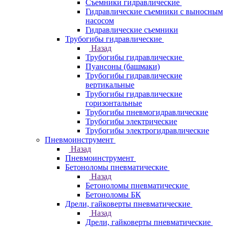
Съемники гидравлические
Гидравлические cъемники с выносным
насосом
Гидравлические съемники
Трубогибы гидравлические
Назад
Трубогибы гидравлические
Пуансоны (башмаки)
Трубогибы гидравлические
вертикальные
Трубогибы гидравлические
горизонтальные
Трубогибы пневмогидравлические
Трубогибы электрические
Трубогибы электрогидравлические
Пневмоинструмент
Назад
Пневмоинструмент
Бетоноломы пневматические
Назад
Бетоноломы пневматические
Бетоноломы БК
Дрели, гайковерты пневматические
Назад
Дрели, гайковерты пневматические