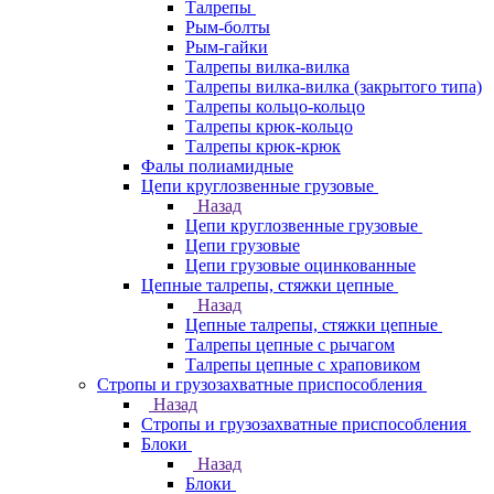
Талрепы
Рым-болты
Рым-гайки
Талрепы вилка-вилка
Талрепы вилка-вилка (закрытого типа)
Талрепы кольцо-кольцо
Талрепы крюк-кольцо
Талрепы крюк-крюк
Фалы полиамидные
Цепи круглозвенные грузовые
Назад
Цепи круглозвенные грузовые
Цепи грузовые
Цепи грузовые оцинкованные
Цепные талрепы, стяжки цепные
Назад
Цепные талрепы, стяжки цепные
Талрепы цепные с рычагом
Талрепы цепные с храповиком
Стропы и грузозахватные приспособления
Назад
Стропы и грузозахватные приспособления
Блоки
Назад
Блоки