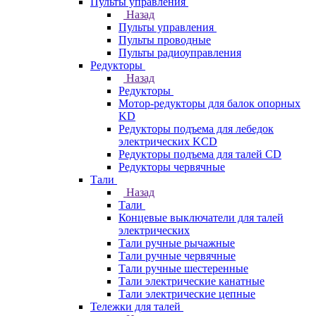
Пульты управления
Назад
Пульты управления
Пульты проводные
Пульты радиоуправления
Редукторы
Назад
Редукторы
Мотор-редукторы для балок опорных
KD
Редукторы подъема для лебедок
электрических KCD
Редукторы подъема для талей CD
Редукторы червячные
Тали
Назад
Тали
Концевые выключатели для талей
электрических
Тали ручные рычажные
Тали ручные червячные
Тали ручные шестеренные
Тали электрические канатные
Тали электрические цепные
Тележки для талей