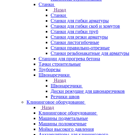
Станки
Назад
Станки
Станки для гибки арматуры
Станки для гибки скоб и хомутов
Станки для гибки труб
Станки для резки арматуры
Станки листогибочные
Станки правильно-отрезные
Станки резьбонакатные для арматуры
Станции для прогрева бетона
Тачки строительные
Труборезы
Швонарезчики
Назад
Швонарезчики
Диски режущие для швонарезчиков
Резчики швов
Клининговое оборудование
Назад
Клининговое оборудование
Машины подметальные
Машины поломоечные
Мойки высокого давления
Аккумуляторы для клинингового