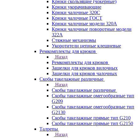
Крюки скользящие (чокерные)
Крюки укорачивающие
Крюки чалочные 320C
Крюки чалочные ГОСТ
Крюки чалочные модели 320А
Крюки чалочные поворотные модели
322А
Стяжные механизмы
Укоротители цепные клешневые
Ремкомплекты для крюков
Назад
Ремкомплекты для крюков
Защелки для крюков вилочных
Защелки для крюков чалочных
Скобы такелажные различные
Назад
Скобы такелажные различные
Скобы такелажные омегообразные тип
G209
Скобы такелажные омегообразные тип
G2130
Скобы такелажные прямые тип G210
Скобы такелажные прямые тип G2150
Талрепы
Назад