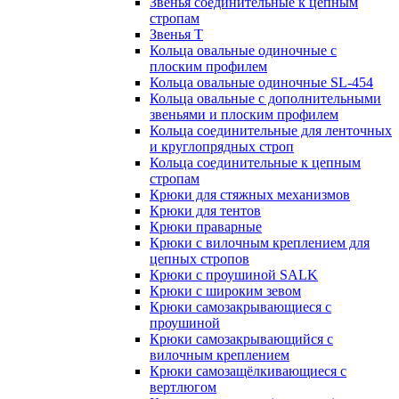
Звенья соединительные к цепным
стропам
Звенья Т
Кольца овальные одиночные c
плоским профилем
Кольца овальные одиночные SL-454
Кольца овальные с дополнительными
звеньями и плоским профилем
Кольца соединительные для ленточных
и круглопрядных строп
Кольца соединительные к цепным
стропам
Крюки для стяжных механизмов
Крюки для тентов
Крюки праварные
Крюки с вилочным креплением для
цепных стропов
Крюки с проушиной SALK
Крюки с широким зевом
Крюки самозакрывающиеся с
проушиной
Крюки самозакрывающийся с
вилочным креплением
Крюки самозащёлкивающиеся с
вертлюгом