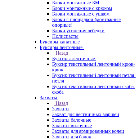
Блоки монтажные БМ
Блоки монтажные с крюком
Блоки монтажные с ушком
Блоки с площадкой (монтажные
опорные)
Блоки усиления лебедки
Полиспасты
Буксиры канатные
Буксиры ленточные
Назад
Буксиры ленточные
Буксир текстильный ленточный крюк-
крюк
Буксир текстильный ленточный петля-
петля
Буксир текстильный ленточный скоба-
скоба
Захваты
Назад
Захваты
Захват для лестничных маршей
Захваты балочные
Захваты вилочные
Захваты для армированных колец
Захваты для балок