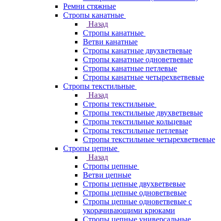
Ремни стяжные
Стропы канатные
Назад
Стропы канатные
Ветви канатные
Стропы канатные двухветвевые
Стропы канатные одноветвевые
Стропы канатные петлевые
Стропы канатные четырехветвевые
Стропы текстильные
Назад
Стропы текстильные
Стропы текстильные двухветвевые
Стропы текстильные кольцевые
Стропы текстильные петлевые
Стропы текстильные четырехветвевые
Стропы цепные
Назад
Стропы цепные
Ветви цепные
Стропы цепные двухветвевые
Стропы цепные одноветвевые
Стропы цепные одноветвевые с
укорачивающими крюками
Стропы цепные универсальные