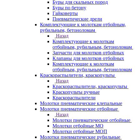
Буры для скальных пород
Буры по бетону
Гайковерты
Пневматические дрели
Комплектующие к молоткам отбойным,
рубильным, бетоноломам
Назад
Комплектующие к молоткам
отбойным, рубильным, бетоноломам
Запчасти для молотков отбойных
Клапаны для молотков отбойных
Комплектующие к молоткам
отбойным, рубильным, бетоноломам
Краскораспылители, краскопульты
Назад
Краскораспылители, краскопульты
Краскопульты ручные
Краскораспылители
Молотки пневматические клепальные
Молотки пневматические отбойные
Назад
Молотки пневматические отбойные
Молотки отбойные МО
Молотки отбойные МОП
Молотки пневматические рубильные