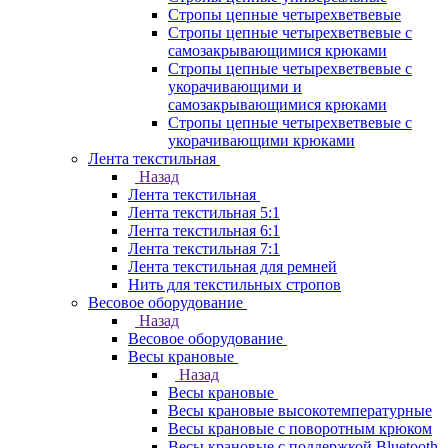
Стропы цепные четырехветвевые
Стропы цепные четырехветвевые с
самозакрывающимися крюками
Стропы цепные четырехветвевые с
укорачивающими и
самозакрывающимися крюками
Стропы цепные четырехветвевые с
укорачивающими крюками
Лента текстильная
Назад
Лента текстильная
Лента текстильная 5:1
Лента текстильная 6:1
Лента текстильная 7:1
Лента текстильная для ремней
Нить для текстильных стропов
Весовое оборудование
Назад
Весовое оборудование
Весы крановые
Назад
Весы крановые
Весы крановые высокотемпературные
Весы крановые с поворотным крюком
Весы крановые с поддержкой Bluetooth