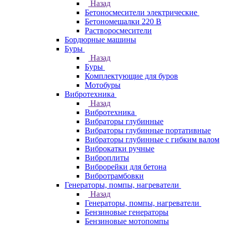
Назад
Бетоносмесители электрические
Бетономешалки 220 В
Растворосмесители
Бордюрные машины
Буры
Назад
Буры
Комплектующие для буров
Мотобуры
Вибротехника
Назад
Вибротехника
Вибраторы глубинные
Вибраторы глубинные портативные
Вибраторы глубинные с гибким валом
Виброкатки ручные
Виброплиты
Виброрейки для бетона
Вибротрамбовки
Генераторы, помпы, нагреватели
Назад
Генераторы, помпы, нагреватели
Бензиновые генераторы
Бензиновые мотопомпы