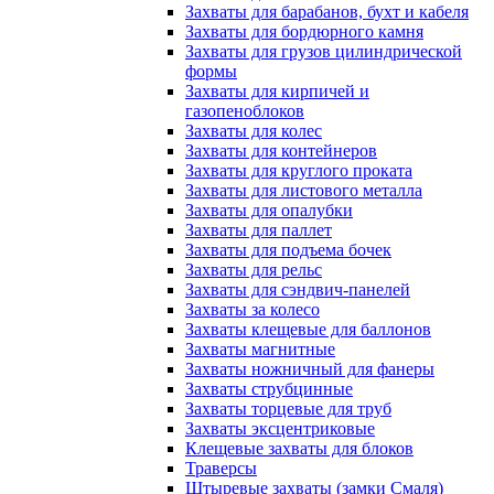
Захваты для барабанов, бухт и кабеля
Захваты для бордюрного камня
Захваты для грузов цилиндрической
формы
Захваты для кирпичей и
газопеноблоков
Захваты для колес
Захваты для контейнеров
Захваты для круглого проката
Захваты для листового металла
Захваты для опалубки
Захваты для паллет
Захваты для подъема бочек
Захваты для рельс
Захваты для сэндвич-панелей
Захваты за колесо
Захваты клещевые для баллонов
Захваты магнитные
Захваты ножничный для фанеры
Захваты струбцинные
Захваты торцевые для труб
Захваты эксцентриковые
Клещевые захваты для блоков
Траверсы
Штыревые захваты (замки Смаля)