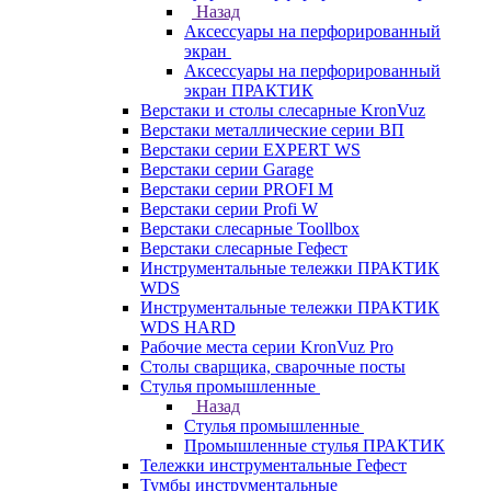
Назад
Аксессуары на перфорированный
экран
Аксессуары на перфорированный
экран ПРАКТИК
Верстаки и столы слесарные KronVuz
Верстаки металлические серии ВП
Верстаки серии EXPERT WS
Верстаки серии Garage
Верстаки серии PROFI M
Верстаки серии Profi W
Верстаки слесарные Toollbox
Верстаки слесарные Гефест
Инструментальные тележки ПРАКТИК
WDS
Инструментальные тележки ПРАКТИК
WDS HARD
Рабочие места серии KronVuz Pro
Столы сварщика, сварочные посты
Стулья промышленные
Назад
Стулья промышленные
Промышленные стулья ПРАКТИК
Тележки инструментальные Гефест
Тумбы инструментальные