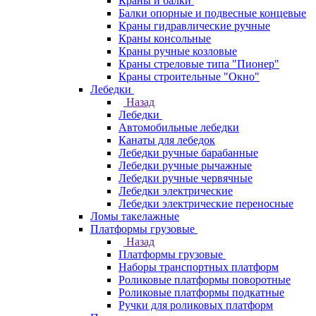
Краны и балки
Балки опорные и подвесные концевые
Краны гидравлические ручные
Краны консольные
Краны ручные козловые
Краны стреловые типа "Пионер"
Краны строительные "Окно"
Лебедки
Назад
Лебедки
Автомобильные лебедки
Канаты для лебедок
Лебедки ручные барабанные
Лебедки ручные рычажные
Лебедки ручные червячные
Лебедки электрические
Лебедки электрические переносные
Ломы такелажные
Платформы грузовые
Назад
Платформы грузовые
Наборы транспортных платформ
Роликовые платформы поворотные
Роликовые платформы подкатные
Ручки для роликовых платформ