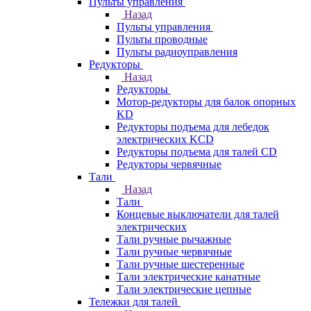
Пульты управления
Назад
Пульты управления
Пульты проводные
Пульты радиоуправления
Редукторы
Назад
Редукторы
Мотор-редукторы для балок опорных
KD
Редукторы подъема для лебедок
электрических KCD
Редукторы подъема для талей CD
Редукторы червячные
Тали
Назад
Тали
Концевые выключатели для талей
электрических
Тали ручные рычажные
Тали ручные червячные
Тали ручные шестеренные
Тали электрические канатные
Тали электрические цепные
Тележки для талей