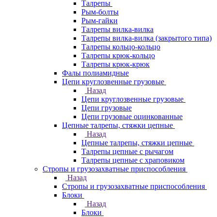
Талрепы
Рым-болты
Рым-гайки
Талрепы вилка-вилка
Талрепы вилка-вилка (закрытого типа)
Талрепы кольцо-кольцо
Талрепы крюк-кольцо
Талрепы крюк-крюк
Фалы полиамидные
Цепи круглозвенные грузовые
Назад
Цепи круглозвенные грузовые
Цепи грузовые
Цепи грузовые оцинкованные
Цепные талрепы, стяжки цепные
Назад
Цепные талрепы, стяжки цепные
Талрепы цепные с рычагом
Талрепы цепные с храповиком
Стропы и грузозахватные приспособления
Назад
Стропы и грузозахватные приспособления
Блоки
Назад
Блоки