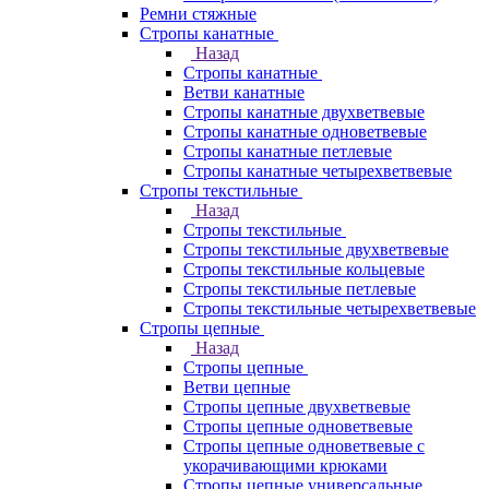
Ремни стяжные
Стропы канатные
Назад
Стропы канатные
Ветви канатные
Стропы канатные двухветвевые
Стропы канатные одноветвевые
Стропы канатные петлевые
Стропы канатные четырехветвевые
Стропы текстильные
Назад
Стропы текстильные
Стропы текстильные двухветвевые
Стропы текстильные кольцевые
Стропы текстильные петлевые
Стропы текстильные четырехветвевые
Стропы цепные
Назад
Стропы цепные
Ветви цепные
Стропы цепные двухветвевые
Стропы цепные одноветвевые
Стропы цепные одноветвевые с
укорачивающими крюками
Стропы цепные универсальные