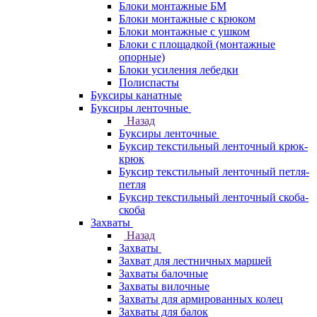
Блоки монтажные БМ
Блоки монтажные с крюком
Блоки монтажные с ушком
Блоки с площадкой (монтажные
опорные)
Блоки усиления лебедки
Полиспасты
Буксиры канатные
Буксиры ленточные
Назад
Буксиры ленточные
Буксир текстильный ленточный крюк-
крюк
Буксир текстильный ленточный петля-
петля
Буксир текстильный ленточный скоба-
скоба
Захваты
Назад
Захваты
Захват для лестничных маршей
Захваты балочные
Захваты вилочные
Захваты для армированных колец
Захваты для балок