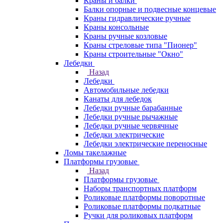
Краны и балки
Балки опорные и подвесные концевые
Краны гидравлические ручные
Краны консольные
Краны ручные козловые
Краны стреловые типа "Пионер"
Краны строительные "Окно"
Лебедки
Назад
Лебедки
Автомобильные лебедки
Канаты для лебедок
Лебедки ручные барабанные
Лебедки ручные рычажные
Лебедки ручные червячные
Лебедки электрические
Лебедки электрические переносные
Ломы такелажные
Платформы грузовые
Назад
Платформы грузовые
Наборы транспортных платформ
Роликовые платформы поворотные
Роликовые платформы подкатные
Ручки для роликовых платформ