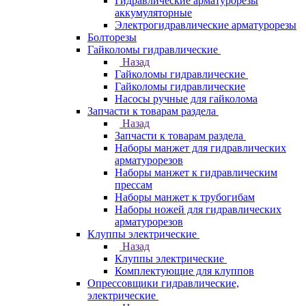
Гидравлические арматурорезы
аккумуляторные
Электрогидравлические арматурорезы
Болторезы
Гайколомы гидравлические
Назад
Гайколомы гидравлические
Гайколомы гидравлические
Насосы ручные для гайколома
Запчасти к товарам раздела
Назад
Запчасти к товарам раздела
Наборы манжет для гидравлических
арматурорезов
Наборы манжет к гидравлическим
прессам
Наборы манжет к трубогибам
Наборы ножей для гидравлических
арматурорезов
Клуппы электрические
Назад
Клуппы электрические
Комплектующие для клуппов
Опрессовщики гидравлические,
электрические