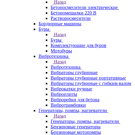
Назад
Бетоносмесители электрические
Бетономешалки 220 В
Растворосмесители
Бордюрные машины
Буры
Назад
Буры
Комплектующие для буров
Мотобуры
Вибротехника
Назад
Вибротехника
Вибраторы глубинные
Вибраторы глубинные портативные
Вибраторы глубинные с гибким валом
Виброкатки ручные
Виброплиты
Виброрейки для бетона
Вибротрамбовки
Генераторы, помпы, нагреватели
Назад
Генераторы, помпы, нагреватели
Бензиновые генераторы
Бензиновые мотопомпы