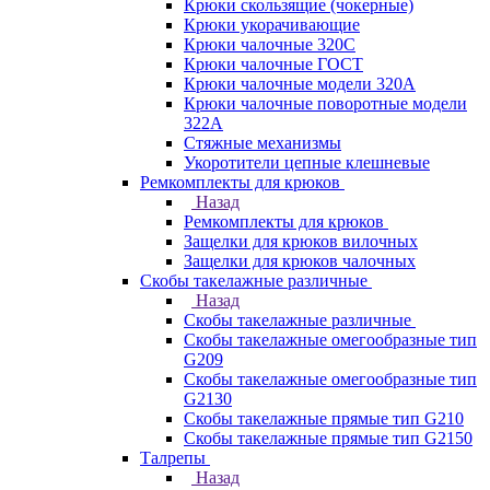
Крюки скользящие (чокерные)
Крюки укорачивающие
Крюки чалочные 320C
Крюки чалочные ГОСТ
Крюки чалочные модели 320А
Крюки чалочные поворотные модели
322А
Стяжные механизмы
Укоротители цепные клешневые
Ремкомплекты для крюков
Назад
Ремкомплекты для крюков
Защелки для крюков вилочных
Защелки для крюков чалочных
Скобы такелажные различные
Назад
Скобы такелажные различные
Скобы такелажные омегообразные тип
G209
Скобы такелажные омегообразные тип
G2130
Скобы такелажные прямые тип G210
Скобы такелажные прямые тип G2150
Талрепы
Назад