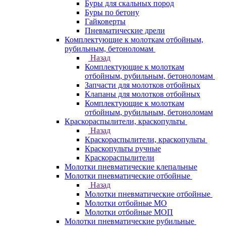
Буры для скальных пород
Буры по бетону
Гайковерты
Пневматические дрели
Комплектующие к молоткам отбойным,
рубильным, бетоноломам
Назад
Комплектующие к молоткам
отбойным, рубильным, бетоноломам
Запчасти для молотков отбойных
Клапаны для молотков отбойных
Комплектующие к молоткам
отбойным, рубильным, бетоноломам
Краскораспылители, краскопульты
Назад
Краскораспылители, краскопульты
Краскопульты ручные
Краскораспылители
Молотки пневматические клепальные
Молотки пневматические отбойные
Назад
Молотки пневматические отбойные
Молотки отбойные МО
Молотки отбойные МОП
Молотки пневматические рубильные