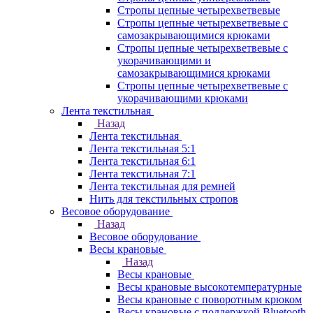
Стропы цепные четырехветвевые
Стропы цепные четырехветвевые с
самозакрывающимися крюками
Стропы цепные четырехветвевые с
укорачивающими и
самозакрывающимися крюками
Стропы цепные четырехветвевые с
укорачивающими крюками
Лента текстильная
Назад
Лента текстильная
Лента текстильная 5:1
Лента текстильная 6:1
Лента текстильная 7:1
Лента текстильная для ремней
Нить для текстильных стропов
Весовое оборудование
Назад
Весовое оборудование
Весы крановые
Назад
Весы крановые
Весы крановые высокотемпературные
Весы крановые с поворотным крюком
Весы крановые с поддержкой Bluetooth