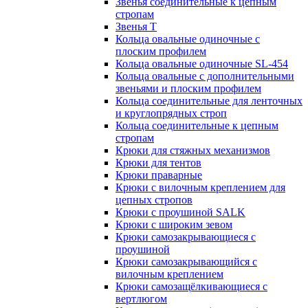
Звенья соединительные к цепным
стропам
Звенья Т
Кольца овальные одиночные c
плоским профилем
Кольца овальные одиночные SL-454
Кольца овальные с дополнительными
звеньями и плоским профилем
Кольца соединительные для ленточных
и круглопрядных строп
Кольца соединительные к цепным
стропам
Крюки для стяжных механизмов
Крюки для тентов
Крюки праварные
Крюки с вилочным креплением для
цепных стропов
Крюки с проушиной SALK
Крюки с широким зевом
Крюки самозакрывающиеся с
проушиной
Крюки самозакрывающийся с
вилочным креплением
Крюки самозащёлкивающиеся с
вертлюгом