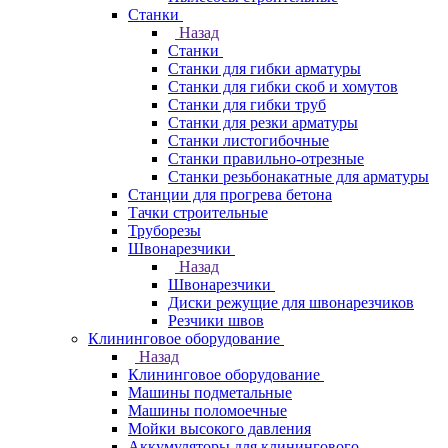
Станки
Назад
Станки
Станки для гибки арматуры
Станки для гибки скоб и хомутов
Станки для гибки труб
Станки для резки арматуры
Станки листогибочные
Станки правильно-отрезные
Станки резьбонакатные для арматуры
Станции для прогрева бетона
Тачки строительные
Труборезы
Швонарезчики
Назад
Швонарезчики
Диски режущие для швонарезчиков
Резчики швов
Клининговое оборудование
Назад
Клининговое оборудование
Машины подметальные
Машины поломоечные
Мойки высокого давления
Аккумуляторы для клинингового