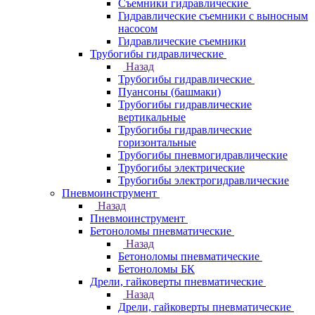
Съемники гидравлические
Гидравлические cъемники с выносным
насосом
Гидравлические съемники
Трубогибы гидравлические
Назад
Трубогибы гидравлические
Пуансоны (башмаки)
Трубогибы гидравлические
вертикальные
Трубогибы гидравлические
горизонтальные
Трубогибы пневмогидравлические
Трубогибы электрические
Трубогибы электрогидравлические
Пневмоинструмент
Назад
Пневмоинструмент
Бетоноломы пневматические
Назад
Бетоноломы пневматические
Бетоноломы БК
Дрели, гайковерты пневматические
Назад
Дрели, гайковерты пневматические