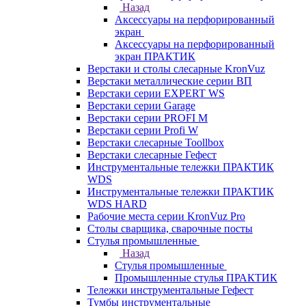
Назад
Аксессуары на перфорированный
экран
Аксессуары на перфорированный
экран ПРАКТИК
Верстаки и столы слесарные KronVuz
Верстаки металлические серии ВП
Верстаки серии EXPERT WS
Верстаки серии Garage
Верстаки серии PROFI M
Верстаки серии Profi W
Верстаки слесарные Toollbox
Верстаки слесарные Гефест
Инструментальные тележки ПРАКТИК
WDS
Инструментальные тележки ПРАКТИК
WDS HARD
Рабочие места серии KronVuz Pro
Столы сварщика, сварочные посты
Стулья промышленные
Назад
Стулья промышленные
Промышленные стулья ПРАКТИК
Тележки инструментальные Гефест
Тумбы инструментальные