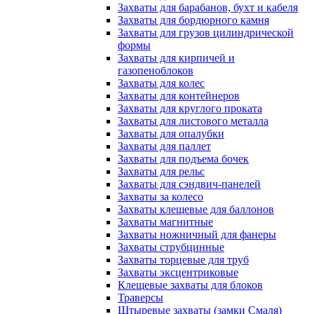
Захваты для барабанов, бухт и кабеля
Захваты для бордюрного камня
Захваты для грузов цилиндрической
формы
Захваты для кирпичей и
газопеноблоков
Захваты для колес
Захваты для контейнеров
Захваты для круглого проката
Захваты для листового металла
Захваты для опалубки
Захваты для паллет
Захваты для подъема бочек
Захваты для рельс
Захваты для сэндвич-панелей
Захваты за колесо
Захваты клещевые для баллонов
Захваты магнитные
Захваты ножничный для фанеры
Захваты струбцинные
Захваты торцевые для труб
Захваты эксцентриковые
Клещевые захваты для блоков
Траверсы
Штыревые захваты (замки Смаля)