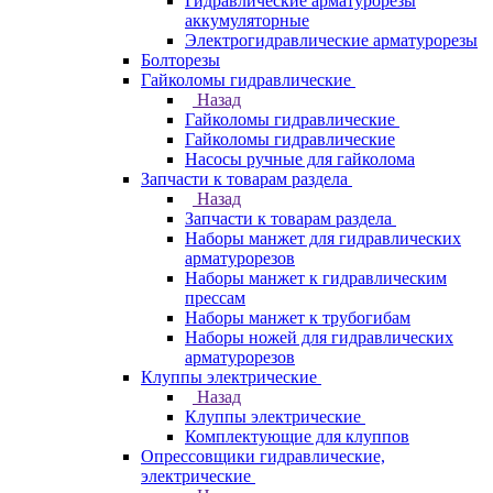
Гидравлические арматурорезы
аккумуляторные
Электрогидравлические арматурорезы
Болторезы
Гайколомы гидравлические
Назад
Гайколомы гидравлические
Гайколомы гидравлические
Насосы ручные для гайколома
Запчасти к товарам раздела
Назад
Запчасти к товарам раздела
Наборы манжет для гидравлических
арматурорезов
Наборы манжет к гидравлическим
прессам
Наборы манжет к трубогибам
Наборы ножей для гидравлических
арматурорезов
Клуппы электрические
Назад
Клуппы электрические
Комплектующие для клуппов
Опрессовщики гидравлические,
электрические