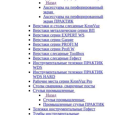
Назад
Аксессуары на перфорированный
экран
Аксессуары на перфорированный
экран ПРАКТИК
Верстаки и столы слесарные KronVuz
Верстаки металлические серии ВП
Верстаки серии EXPERT WS
Верстаки серии Garage
Верстаки серии PROFI M
Верстаки серии Profi W
Верстаки слесарные Toollbox
Верстаки слесарные Гефест
Инструментальные тележки ПРАКТИК
WDS
Инструментальные тележки ПРАКТИК
WDS HARD
Рабочие места серии KronVuz Pro
Столы сварщика, сварочные посты
Стулья промышленные
Назад
Стулья промышленные
Промышленные стулья ПРАКТИК
Тележки инструментальные Гефест
Тумбы инструментальные