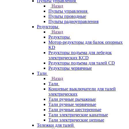
Пульты управления
Назад
Пульты управления
Пульты проводные
Пульты радиоуправления
Редукторы
Назад
Редукторы
Мотор-редукторы для балок опорных
KD
Редукторы подъема для лебедок
электрических KCD
Редукторы подъема для талей CD
Редукторы червячные
Тали
Назад
Тали
Концевые выключатели для талей
электрических
Тали ручные рычажные
Тали ручные червячные
Тали ручные шестеренные
Тали электрические канатные
Тали электрические цепные
Тележки для талей