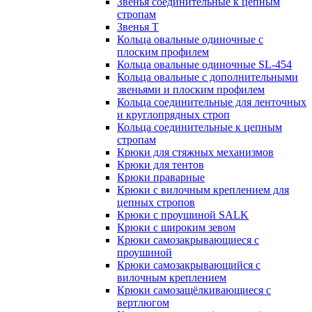
Звенья соединительные к цепным
стропам
Звенья Т
Кольца овальные одиночные c
плоским профилем
Кольца овальные одиночные SL-454
Кольца овальные с дополнительными
звеньями и плоским профилем
Кольца соединительные для ленточных
и круглопрядных строп
Кольца соединительные к цепным
стропам
Крюки для стяжных механизмов
Крюки для тентов
Крюки праварные
Крюки с вилочным креплением для
цепных стропов
Крюки с проушиной SALK
Крюки с широким зевом
Крюки самозакрывающиеся с
проушиной
Крюки самозакрывающийся с
вилочным креплением
Крюки самозащёлкивающиеся с
вертлюгом