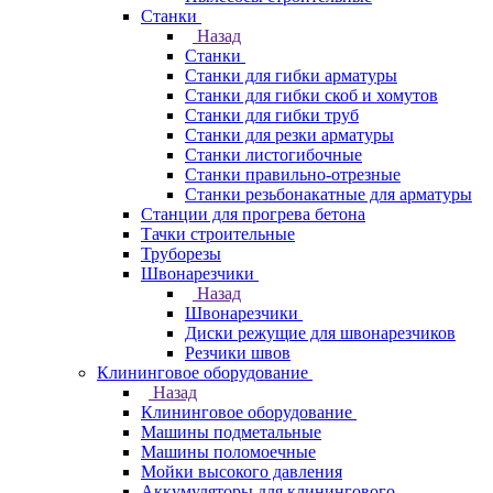
Станки
Назад
Станки
Станки для гибки арматуры
Станки для гибки скоб и хомутов
Станки для гибки труб
Станки для резки арматуры
Станки листогибочные
Станки правильно-отрезные
Станки резьбонакатные для арматуры
Станции для прогрева бетона
Тачки строительные
Труборезы
Швонарезчики
Назад
Швонарезчики
Диски режущие для швонарезчиков
Резчики швов
Клининговое оборудование
Назад
Клининговое оборудование
Машины подметальные
Машины поломоечные
Мойки высокого давления
Аккумуляторы для клинингового