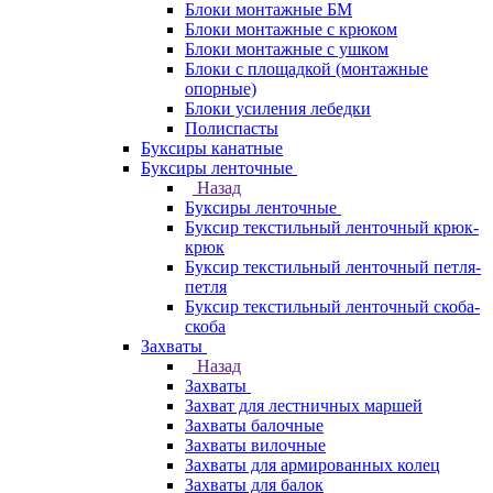
Блоки монтажные БМ
Блоки монтажные с крюком
Блоки монтажные с ушком
Блоки с площадкой (монтажные
опорные)
Блоки усиления лебедки
Полиспасты
Буксиры канатные
Буксиры ленточные
Назад
Буксиры ленточные
Буксир текстильный ленточный крюк-
крюк
Буксир текстильный ленточный петля-
петля
Буксир текстильный ленточный скоба-
скоба
Захваты
Назад
Захваты
Захват для лестничных маршей
Захваты балочные
Захваты вилочные
Захваты для армированных колец
Захваты для балок