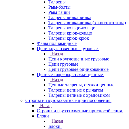
Талрепы
Рым-болты
Рым-гайки
Талрепы вилка-вилка
Талрепы вилка-вилка (закрытого типа)
Талрепы кольцо-кольцо
Талрепы крюк-кольцо
Талрепы крюк-крюк
Фалы полиамидные
Цепи круглозвенные грузовые
Назад
Цепи круглозвенные грузовые
Цепи грузовые
Цепи грузовые оцинкованные
Цепные талрепы, стяжки цепные
Назад
Цепные талрепы, стяжки цепные
Талрепы цепные с рычагом
Талрепы цепные с храповиком
Стропы и грузозахватные приспособления
Назад
Стропы и грузозахватные приспособления
Блоки
Назад
Блоки