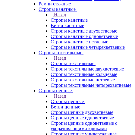
Ремни стяжные
Стропы канатные
Назад
Стропы канатные
Ветви канатные
Стропы канатные двухветвевые
Стропы канатные одноветвевые
Стропы канатные петлевые
Стропы канатные четырехветвевые
Стропы текстильные
Назад
Стропы текстильные
Стропы текстильные двухветвевые
Стропы текстильные кольцевые
Стропы текстильные петлевые
Стропы текстильные четырехветвевые
Стропы цепные
Назад
Стропы цепные
Ветви цепные
Стропы цепные двухветвевые
Стропы цепные одноветвевые
Стропы цепные одноветвевые с
укорачивающими крюками
Стропы цепные универсальные