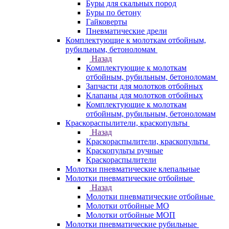
Буры для скальных пород
Буры по бетону
Гайковерты
Пневматические дрели
Комплектующие к молоткам отбойным,
рубильным, бетоноломам
Назад
Комплектующие к молоткам
отбойным, рубильным, бетоноломам
Запчасти для молотков отбойных
Клапаны для молотков отбойных
Комплектующие к молоткам
отбойным, рубильным, бетоноломам
Краскораспылители, краскопульты
Назад
Краскораспылители, краскопульты
Краскопульты ручные
Краскораспылители
Молотки пневматические клепальные
Молотки пневматические отбойные
Назад
Молотки пневматические отбойные
Молотки отбойные МО
Молотки отбойные МОП
Молотки пневматические рубильные