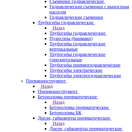
Съемники гидравлические
Гидравлические cъемники с выносным
насосом
Гидравлические съемники
Трубогибы гидравлические
Назад
Трубогибы гидравлические
Пуансоны (башмаки)
Трубогибы гидравлические
вертикальные
Трубогибы гидравлические
горизонтальные
Трубогибы пневмогидравлические
Трубогибы электрические
Трубогибы электрогидравлические
Пневмоинструмент
Назад
Пневмоинструмент
Бетоноломы пневматические
Назад
Бетоноломы пневматические
Бетоноломы БК
Дрели, гайковерты пневматические
Назад
Дрели, гайковерты пневматические