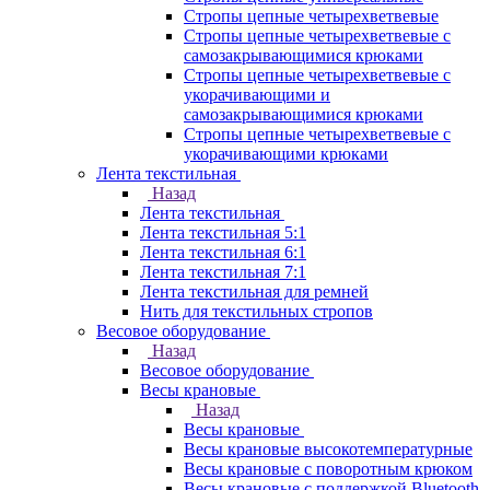
Стропы цепные четырехветвевые
Стропы цепные четырехветвевые с
самозакрывающимися крюками
Стропы цепные четырехветвевые с
укорачивающими и
самозакрывающимися крюками
Стропы цепные четырехветвевые с
укорачивающими крюками
Лента текстильная
Назад
Лента текстильная
Лента текстильная 5:1
Лента текстильная 6:1
Лента текстильная 7:1
Лента текстильная для ремней
Нить для текстильных стропов
Весовое оборудование
Назад
Весовое оборудование
Весы крановые
Назад
Весы крановые
Весы крановые высокотемпературные
Весы крановые с поворотным крюком
Весы крановые с поддержкой Bluetooth