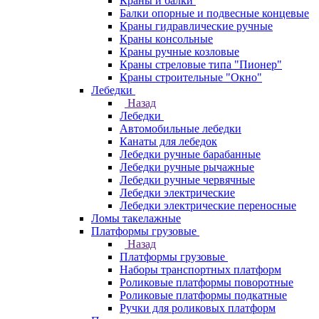
Краны и балки
Балки опорные и подвесные концевые
Краны гидравлические ручные
Краны консольные
Краны ручные козловые
Краны стреловые типа "Пионер"
Краны строительные "Окно"
Лебедки
Назад
Лебедки
Автомобильные лебедки
Канаты для лебедок
Лебедки ручные барабанные
Лебедки ручные рычажные
Лебедки ручные червячные
Лебедки электрические
Лебедки электрические переносные
Ломы такелажные
Платформы грузовые
Назад
Платформы грузовые
Наборы транспортных платформ
Роликовые платформы поворотные
Роликовые платформы подкатные
Ручки для роликовых платформ