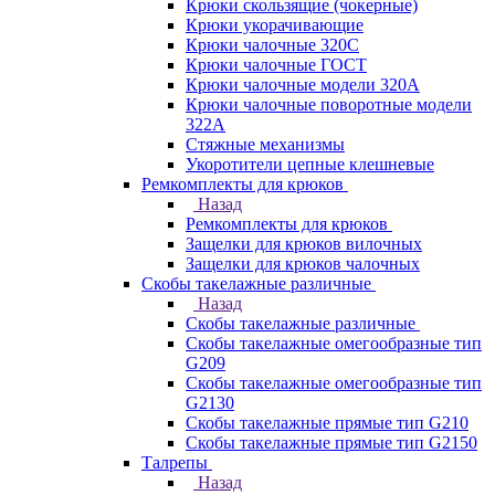
Крюки скользящие (чокерные)
Крюки укорачивающие
Крюки чалочные 320C
Крюки чалочные ГОСТ
Крюки чалочные модели 320А
Крюки чалочные поворотные модели
322А
Стяжные механизмы
Укоротители цепные клешневые
Ремкомплекты для крюков
Назад
Ремкомплекты для крюков
Защелки для крюков вилочных
Защелки для крюков чалочных
Скобы такелажные различные
Назад
Скобы такелажные различные
Скобы такелажные омегообразные тип
G209
Скобы такелажные омегообразные тип
G2130
Скобы такелажные прямые тип G210
Скобы такелажные прямые тип G2150
Талрепы
Назад