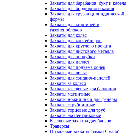
Захваты для барабанов, бухт и кабеля
Захваты для бордюрного камня
Захваты для грузов цилиндрической
формы
Захваты для кирпичей и
газопеноблоков
Захваты для колес
Захваты для контейнеров
Захваты для круглого проката
Захваты для листового металла
Захваты для опалубки
Захваты для паллет
Захваты для подъема бочек
Захваты для рельс
Захваты для сэндвич-панелей
Захваты за колесо
Захваты клещевые для баллонов
Захваты магнитные
Захваты ножничный для фанеры
Захваты струбцинные
Захваты торцевые для труб
Захваты эксцентриковые
Клещевые захваты для блоков
Траверсы
Штыревые захваты (замки Смаля)