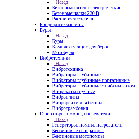
Назад
Бетоносмесители электрические
Бетономешалки 220 В
Растворосмесители
Бордюрные машины
Буры
Назад
Буры
Комплектующие для буров
Мотобуры
Вибротехника
Назад
Вибротехника
Вибраторы глубинные
Вибраторы глубинные портативные
Вибраторы глубинные с гибким валом
Виброкатки ручные
Виброплиты
Виброрейки для бетона
Вибротрамбовки
Генераторы, помпы, нагреватели
Назад
Генераторы, помпы, нагреватели
Бензиновые генераторы
Бензиновые мотопомпы