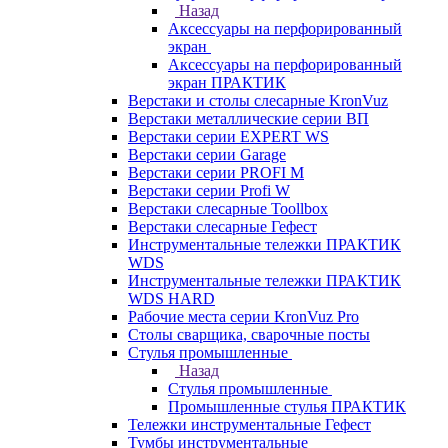
Назад
Аксессуары на перфорированный
экран
Аксессуары на перфорированный
экран ПРАКТИК
Верстаки и столы слесарные KronVuz
Верстаки металлические серии ВП
Верстаки серии EXPERT WS
Верстаки серии Garage
Верстаки серии PROFI M
Верстаки серии Profi W
Верстаки слесарные Toollbox
Верстаки слесарные Гефест
Инструментальные тележки ПРАКТИК
WDS
Инструментальные тележки ПРАКТИК
WDS HARD
Рабочие места серии KronVuz Pro
Столы сварщика, сварочные посты
Стулья промышленные
Назад
Стулья промышленные
Промышленные стулья ПРАКТИК
Тележки инструментальные Гефест
Тумбы инструментальные