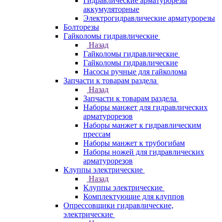
Гидравлические арматурорезы
аккумуляторные
Электрогидравлические арматурорезы
Болторезы
Гайколомы гидравлические
Назад
Гайколомы гидравлические
Гайколомы гидравлические
Насосы ручные для гайколома
Запчасти к товарам раздела
Назад
Запчасти к товарам раздела
Наборы манжет для гидравлических
арматурорезов
Наборы манжет к гидравлическим
прессам
Наборы манжет к трубогибам
Наборы ножей для гидравлических
арматурорезов
Клуппы электрические
Назад
Клуппы электрические
Комплектующие для клуппов
Опрессовщики гидравлические,
электрические