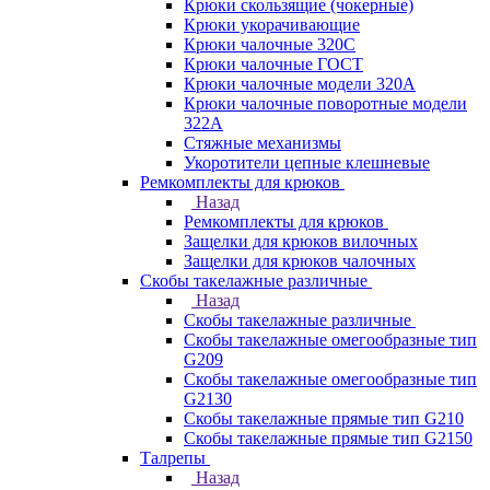
Крюки скользящие (чокерные)
Крюки укорачивающие
Крюки чалочные 320C
Крюки чалочные ГОСТ
Крюки чалочные модели 320А
Крюки чалочные поворотные модели
322А
Стяжные механизмы
Укоротители цепные клешневые
Ремкомплекты для крюков
Назад
Ремкомплекты для крюков
Защелки для крюков вилочных
Защелки для крюков чалочных
Скобы такелажные различные
Назад
Скобы такелажные различные
Скобы такелажные омегообразные тип
G209
Скобы такелажные омегообразные тип
G2130
Скобы такелажные прямые тип G210
Скобы такелажные прямые тип G2150
Талрепы
Назад