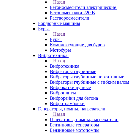
Назад
Бетоносмесители электрические
Бетономешалки 220 В
Растворосмесители
Бордюрные машины
Буры
Назад
Буры
Комплектующие для буров
Мотобуры
Вибротехника
Назад
Вибротехника
Вибраторы глубинные
Вибраторы глубинные портативные
Вибраторы глубинные с гибким валом
Виброкатки ручные
Виброплиты
Виброрейки для бетона
Вибротрамбовки
Генераторы, помпы, нагреватели
Назад
Генераторы, помпы, нагреватели
Бензиновые генераторы
Бензиновые мотопомпы