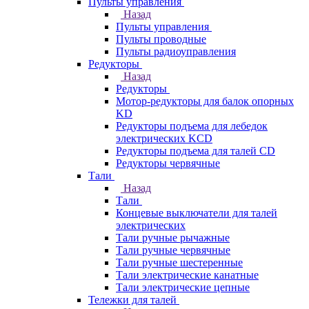
Пульты управления
Назад
Пульты управления
Пульты проводные
Пульты радиоуправления
Редукторы
Назад
Редукторы
Мотор-редукторы для балок опорных
KD
Редукторы подъема для лебедок
электрических KCD
Редукторы подъема для талей CD
Редукторы червячные
Тали
Назад
Тали
Концевые выключатели для талей
электрических
Тали ручные рычажные
Тали ручные червячные
Тали ручные шестеренные
Тали электрические канатные
Тали электрические цепные
Тележки для талей