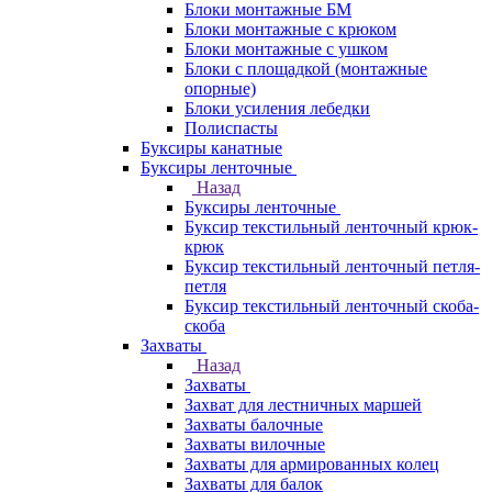
Блоки монтажные БМ
Блоки монтажные с крюком
Блоки монтажные с ушком
Блоки с площадкой (монтажные
опорные)
Блоки усиления лебедки
Полиспасты
Буксиры канатные
Буксиры ленточные
Назад
Буксиры ленточные
Буксир текстильный ленточный крюк-
крюк
Буксир текстильный ленточный петля-
петля
Буксир текстильный ленточный скоба-
скоба
Захваты
Назад
Захваты
Захват для лестничных маршей
Захваты балочные
Захваты вилочные
Захваты для армированных колец
Захваты для балок