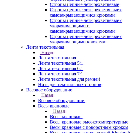
Стропы цепные четырехветвевые
Стропы цепные четырехветвевые с
самозакрывающимися крюками
Стропы цепные четырехветвевые с
укорачивающими и
самозакрывающимися крюками
Стропы цепные четырехветвевые с
укорачивающими крюками
Лента текстильная
Назад
Лента текстильная
Лента текстильная 5:1
Лента текстильная 6:1
Лента текстильная 7:1
Лента текстильная для ремней
Нить для текстильных стропов
Весовое оборудование
Назад
Весовое оборудование
Весы крановые
Назад
Весы крановые
Весы крановые высокотемпературные
Весы крановые с поворотным крюком
Весы крановые с поддержкой Bluetooth