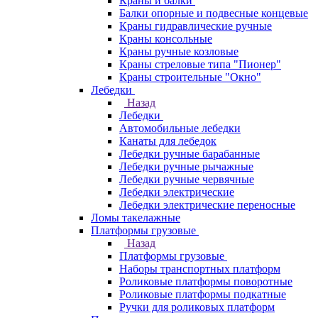
Краны и балки
Балки опорные и подвесные концевые
Краны гидравлические ручные
Краны консольные
Краны ручные козловые
Краны стреловые типа "Пионер"
Краны строительные "Окно"
Лебедки
Назад
Лебедки
Автомобильные лебедки
Канаты для лебедок
Лебедки ручные барабанные
Лебедки ручные рычажные
Лебедки ручные червячные
Лебедки электрические
Лебедки электрические переносные
Ломы такелажные
Платформы грузовые
Назад
Платформы грузовые
Наборы транспортных платформ
Роликовые платформы поворотные
Роликовые платформы подкатные
Ручки для роликовых платформ