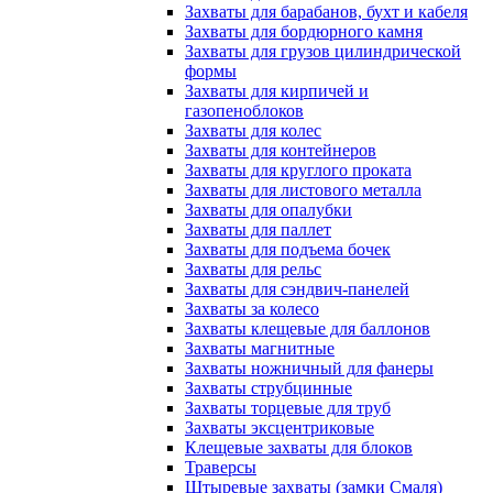
Захваты для барабанов, бухт и кабеля
Захваты для бордюрного камня
Захваты для грузов цилиндрической
формы
Захваты для кирпичей и
газопеноблоков
Захваты для колес
Захваты для контейнеров
Захваты для круглого проката
Захваты для листового металла
Захваты для опалубки
Захваты для паллет
Захваты для подъема бочек
Захваты для рельс
Захваты для сэндвич-панелей
Захваты за колесо
Захваты клещевые для баллонов
Захваты магнитные
Захваты ножничный для фанеры
Захваты струбцинные
Захваты торцевые для труб
Захваты эксцентриковые
Клещевые захваты для блоков
Траверсы
Штыревые захваты (замки Смаля)