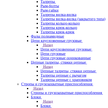
Талрепы
Рым-болты
Рым-гайки
Талрепы вилка-вилка
Талрепы вилка-вилка (закрытого типа)
Талрепы кольцо-кольцо
Талрепы крюк-кольцо
Талрепы крюк-крюк
Фалы полиамидные
Цепи круглозвенные грузовые
Назад
Цепи круглозвенные грузовые
Цепи грузовые
Цепи грузовые оцинкованные
Цепные талрепы, стяжки цепные
Назад
Цепные талрепы, стяжки цепные
Талрепы цепные с рычагом
Талрепы цепные с храповиком
Стропы и грузозахватные приспособления
Назад
Стропы и грузозахватные приспособления
Блоки
Назад
Блоки