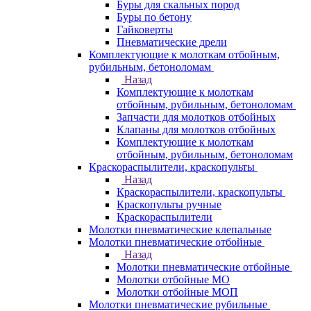
Буры для скальных пород
Буры по бетону
Гайковерты
Пневматические дрели
Комплектующие к молоткам отбойным,
рубильным, бетоноломам
Назад
Комплектующие к молоткам
отбойным, рубильным, бетоноломам
Запчасти для молотков отбойных
Клапаны для молотков отбойных
Комплектующие к молоткам
отбойным, рубильным, бетоноломам
Краскораспылители, краскопульты
Назад
Краскораспылители, краскопульты
Краскопульты ручные
Краскораспылители
Молотки пневматические клепальные
Молотки пневматические отбойные
Назад
Молотки пневматические отбойные
Молотки отбойные МО
Молотки отбойные МОП
Молотки пневматические рубильные