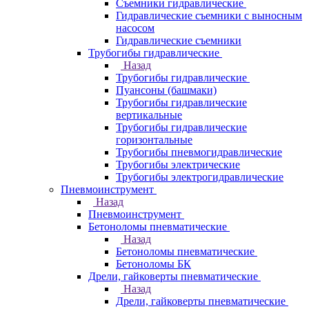
Съемники гидравлические
Гидравлические cъемники с выносным
насосом
Гидравлические съемники
Трубогибы гидравлические
Назад
Трубогибы гидравлические
Пуансоны (башмаки)
Трубогибы гидравлические
вертикальные
Трубогибы гидравлические
горизонтальные
Трубогибы пневмогидравлические
Трубогибы электрические
Трубогибы электрогидравлические
Пневмоинструмент
Назад
Пневмоинструмент
Бетоноломы пневматические
Назад
Бетоноломы пневматические
Бетоноломы БК
Дрели, гайковерты пневматические
Назад
Дрели, гайковерты пневматические