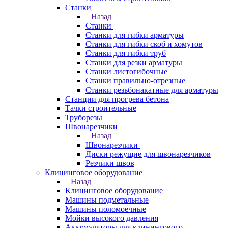
Станки
Назад
Станки
Станки для гибки арматуры
Станки для гибки скоб и хомутов
Станки для гибки труб
Станки для резки арматуры
Станки листогибочные
Станки правильно-отрезные
Станки резьбонакатные для арматуры
Станции для прогрева бетона
Тачки строительные
Труборезы
Швонарезчики
Назад
Швонарезчики
Диски режущие для швонарезчиков
Резчики швов
Клининговое оборудование
Назад
Клининговое оборудование
Машины подметальные
Машины поломоечные
Мойки высокого давления
Аккумуляторы для клинингового