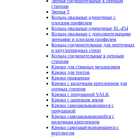
Звенья соединительные к цепным
стропам
Звенья Т
Кольца овальные одиночные c
плоским профилем
Кольца овальные одиночные SL-454
Кольца овальные с дополнительными
звеньями и плоским профилем
Кольца соединительные для ленточных
и круглопрядных строп
Кольца соединительные к цепным
стропам
Крюки для стяжных механизмов
Крюки для тентов
Крюки праварные
Крюки с вилочным креплением для
цепных стропов
Крюки с проушиной SALK
Крюки с широким зевом
Крюки самозакрывающиеся с
проушиной
Крюки самозакрывающийся с
вилочным креплением
Крюки самозащёлкивающиеся с
вертлюгом