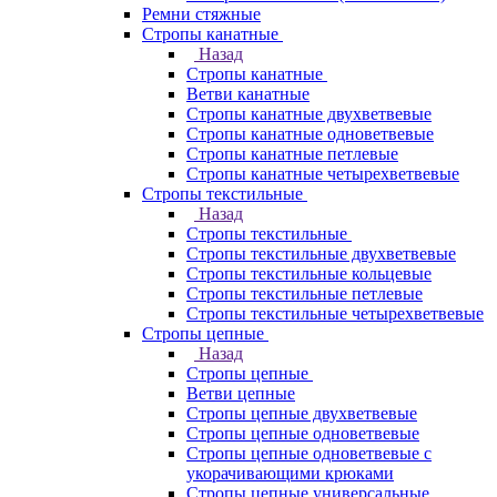
Ремни стяжные
Стропы канатные
Назад
Стропы канатные
Ветви канатные
Стропы канатные двухветвевые
Стропы канатные одноветвевые
Стропы канатные петлевые
Стропы канатные четырехветвевые
Стропы текстильные
Назад
Стропы текстильные
Стропы текстильные двухветвевые
Стропы текстильные кольцевые
Стропы текстильные петлевые
Стропы текстильные четырехветвевые
Стропы цепные
Назад
Стропы цепные
Ветви цепные
Стропы цепные двухветвевые
Стропы цепные одноветвевые
Стропы цепные одноветвевые с
укорачивающими крюками
Стропы цепные универсальные