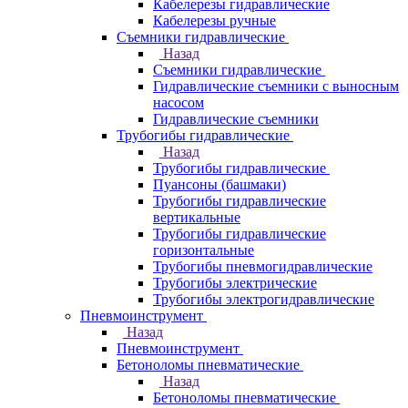
Кабелерезы гидравлические
Кабелерезы ручные
Съемники гидравлические
Назад
Съемники гидравлические
Гидравлические cъемники с выносным
насосом
Гидравлические съемники
Трубогибы гидравлические
Назад
Трубогибы гидравлические
Пуансоны (башмаки)
Трубогибы гидравлические
вертикальные
Трубогибы гидравлические
горизонтальные
Трубогибы пневмогидравлические
Трубогибы электрические
Трубогибы электрогидравлические
Пневмоинструмент
Назад
Пневмоинструмент
Бетоноломы пневматические
Назад
Бетоноломы пневматические