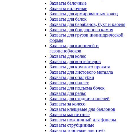
Захваты балочные
Захваты вилочные
Захваты для армированных колец
Захваты для балок
Захваты для барабанов, бухт и кабеля
Захваты для бордюрного камня
Захваты для грузов цилиндрической
формы
Захваты для кирпичей и
газопеноблоков
Захваты для колес
Захваты для контейнеров
Захваты для круглого проката
Захваты для листового металла
Захваты для опалубки
Захваты для паллет
Захваты для подъема бочек
Захваты для рельс
Захваты для сэндвич-панелей
Захваты за колесо
Захваты клещевые для баллонов
Захваты магнитные
Захваты ножничный для фанеры
Захваты струбцинные
Захваты торцевые для труб