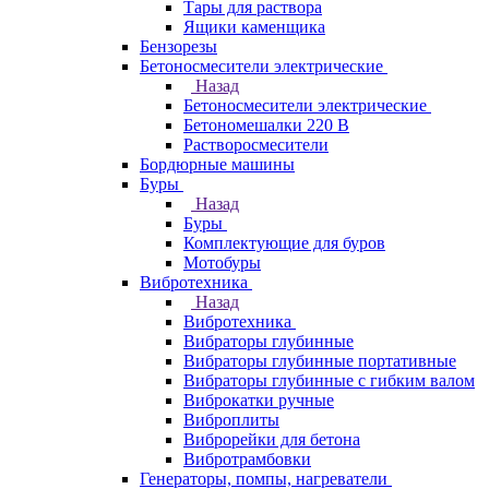
Тары для раствора
Ящики каменщика
Бензорезы
Бетоносмесители электрические
Назад
Бетоносмесители электрические
Бетономешалки 220 В
Растворосмесители
Бордюрные машины
Буры
Назад
Буры
Комплектующие для буров
Мотобуры
Вибротехника
Назад
Вибротехника
Вибраторы глубинные
Вибраторы глубинные портативные
Вибраторы глубинные с гибким валом
Виброкатки ручные
Виброплиты
Виброрейки для бетона
Вибротрамбовки
Генераторы, помпы, нагреватели