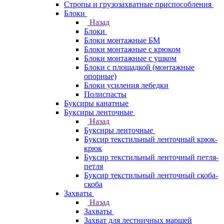
Стропы и грузозахватные приспособления
Блоки
Назад
Блоки
Блоки монтажные БМ
Блоки монтажные с крюком
Блоки монтажные с ушком
Блоки с площадкой (монтажные
опорные)
Блоки усиления лебедки
Полиспасты
Буксиры канатные
Буксиры ленточные
Назад
Буксиры ленточные
Буксир текстильный ленточный крюк-
крюк
Буксир текстильный ленточный петля-
петля
Буксир текстильный ленточный скоба-
скоба
Захваты
Назад
Захваты
Захват для лестничных маршей