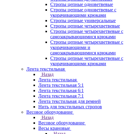
Стропы цепные одноветвевые
Стропы цепные одноветвевые с
укорачивающими крюками
Стропы цепные универсальные
Стропы цепные четырехветвевые
Стропы цепные четырехветвевые с
самозакрывающимися крюками
Стропы цепные четырехветвевые с
укорачивающими и
самозакрывающимися крюками
Стропы цепные четырехветвевые с
укорачивающими крюками
Лента текстильная
Назад
Лента текстильная
Лента текстильная 5:1
Лента текстильная 6:1
Лента текстильная 7:1
Лента текстильная для ремней
Нить для текстильных стропов
Весовое оборудование
Назад
Весовое оборудование
Весы крановые
Назад