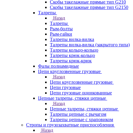
Скобы такелажные прямые тип G210
Скобы такелажные прямые тип G2150
Талрепы
Назад
Талрепы
Рым-болты
Рым-гайки
Талрепы вилка-вилка
Талрепы вилка-вилка (закрытого типа)
Талрепы кольцо-кольцо
Талрепы крюк-кольцо
Талрепы крюк-крюк
Фалы полиамидные
Цепи круглозвенные грузовые
Назад
Цепи круглозвенные грузовые
Цепи грузовые
Цепи грузовые оцинкованные
Цепные талрепы, стяжки цепные
Назад
Цепные талрепы, стяжки цепные
Талрепы цепные с рычагом
Талрепы цепные с храповиком
Стропы и грузозахватные приспособления
Назад