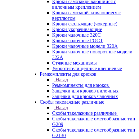
Крюки самозакрывающийся с
вилочным креплением
Крюки самозащёлкивающиеся с
вертлюгом
Крюки скользящие (чокерные)
Крюки укорачивающие
Крюки чалочные 320C
Крюки чалочные ГОСТ
Крюки чалочные модели 320А
Крюки чалочные поворотные модели
322А
Стяжные механизмы
Укоротители цепные клешневые
Ремкомплекты для крюков
Назад
Ремкомплекты для крюков
Защелки для крюков вилочных
Защелки для крюков чалочных
Скобы такелажные различные
Назад
Скобы такелажные различные
Скобы такелажные омегообразные тип
G209
Скобы такелажные омегообразные тип
G2130