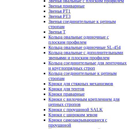
Звенья овальные с плоским профилем
Звенья приварные
Звенья РТ1
Звенья РТ3
Звенья соединительные к цепным
стропам
Звенья Т
Кольца овальные одиночные c
плоским профилем
Кольца овальные одиночные SL-454
Кольца овальные с дополнительными
звеньями и плоским профилем
Кольца соединительные для ленточных
и круглопрядных строп
Кольца соединительные к цепным
стропам
Крюки для стяжных механизмов
Крюки для тентов
Крюки праварные
Крюки с вилочным креплением для
цепных стропов
Крюки с проушиной SALK
Крюки с широким зевом
Крюки самозакрывающиеся с
проушиной