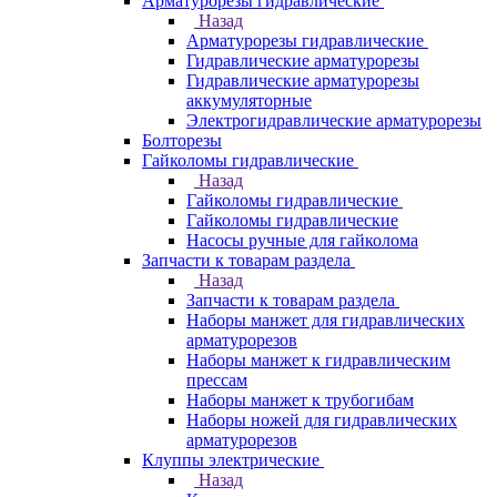
Арматурорезы гидравлические
Назад
Арматурорезы гидравлические
Гидравлические арматурорезы
Гидравлические арматурорезы
аккумуляторные
Электрогидравлические арматурорезы
Болторезы
Гайколомы гидравлические
Назад
Гайколомы гидравлические
Гайколомы гидравлические
Насосы ручные для гайколома
Запчасти к товарам раздела
Назад
Запчасти к товарам раздела
Наборы манжет для гидравлических
арматурорезов
Наборы манжет к гидравлическим
прессам
Наборы манжет к трубогибам
Наборы ножей для гидравлических
арматурорезов
Клуппы электрические
Назад