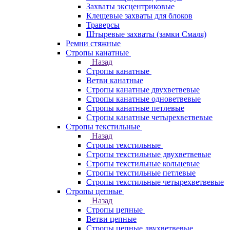
Захваты эксцентриковые
Клещевые захваты для блоков
Траверсы
Штыревые захваты (замки Смаля)
Ремни стяжные
Стропы канатные
Назад
Стропы канатные
Ветви канатные
Стропы канатные двухветвевые
Стропы канатные одноветвевые
Стропы канатные петлевые
Стропы канатные четырехветвевые
Стропы текстильные
Назад
Стропы текстильные
Стропы текстильные двухветвевые
Стропы текстильные кольцевые
Стропы текстильные петлевые
Стропы текстильные четырехветвевые
Стропы цепные
Назад
Стропы цепные
Ветви цепные
Стропы цепные двухветвевые