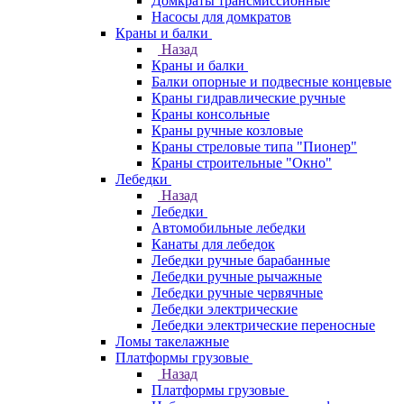
Домкраты трансмиссионные
Насосы для домкратов
Краны и балки
Назад
Краны и балки
Балки опорные и подвесные концевые
Краны гидравлические ручные
Краны консольные
Краны ручные козловые
Краны стреловые типа "Пионер"
Краны строительные "Окно"
Лебедки
Назад
Лебедки
Автомобильные лебедки
Канаты для лебедок
Лебедки ручные барабанные
Лебедки ручные рычажные
Лебедки ручные червячные
Лебедки электрические
Лебедки электрические переносные
Ломы такелажные
Платформы грузовые
Назад
Платформы грузовые