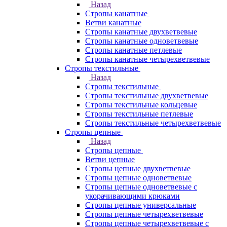
Назад
Стропы канатные
Ветви канатные
Стропы канатные двухветвевые
Стропы канатные одноветвевые
Стропы канатные петлевые
Стропы канатные четырехветвевые
Стропы текстильные
Назад
Стропы текстильные
Стропы текстильные двухветвевые
Стропы текстильные кольцевые
Стропы текстильные петлевые
Стропы текстильные четырехветвевые
Стропы цепные
Назад
Стропы цепные
Ветви цепные
Стропы цепные двухветвевые
Стропы цепные одноветвевые
Стропы цепные одноветвевые с
укорачивающими крюками
Стропы цепные универсальные
Стропы цепные четырехветвевые
Стропы цепные четырехветвевые с