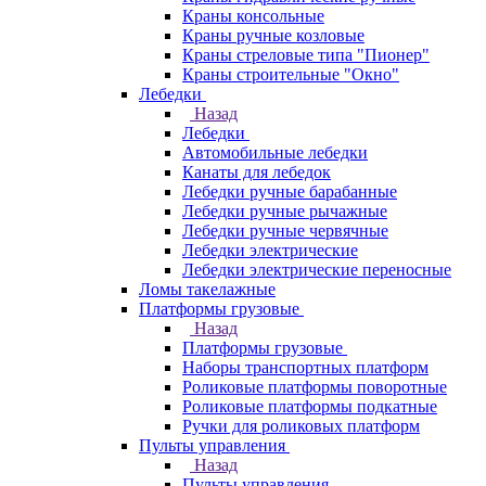
Краны консольные
Краны ручные козловые
Краны стреловые типа "Пионер"
Краны строительные "Окно"
Лебедки
Назад
Лебедки
Автомобильные лебедки
Канаты для лебедок
Лебедки ручные барабанные
Лебедки ручные рычажные
Лебедки ручные червячные
Лебедки электрические
Лебедки электрические переносные
Ломы такелажные
Платформы грузовые
Назад
Платформы грузовые
Наборы транспортных платформ
Роликовые платформы поворотные
Роликовые платформы подкатные
Ручки для роликовых платформ
Пульты управления
Назад
Пульты управления