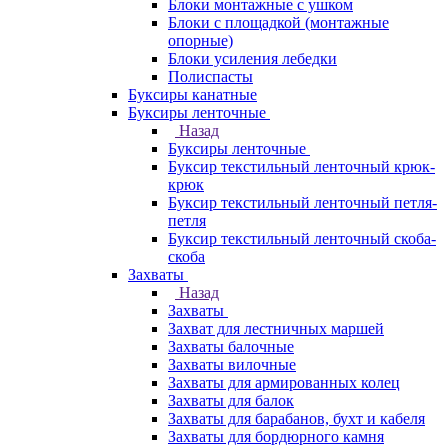
Блоки монтажные с ушком
Блоки с площадкой (монтажные
опорные)
Блоки усиления лебедки
Полиспасты
Буксиры канатные
Буксиры ленточные
Назад
Буксиры ленточные
Буксир текстильный ленточный крюк-
крюк
Буксир текстильный ленточный петля-
петля
Буксир текстильный ленточный скоба-
скоба
Захваты
Назад
Захваты
Захват для лестничных маршей
Захваты балочные
Захваты вилочные
Захваты для армированных колец
Захваты для балок
Захваты для барабанов, бухт и кабеля
Захваты для бордюрного камня