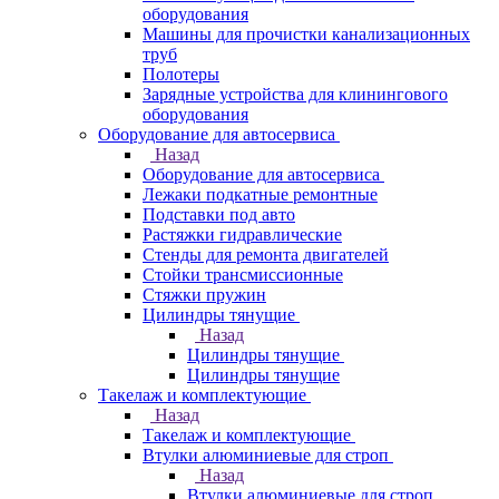
оборудования
Машины для прочистки канализационных
труб
Полотеры
Зарядные устройства для клинингового
оборудования
Оборудование для автосервиса
Назад
Оборудование для автосервиса
Лежаки подкатные ремонтные
Подставки под авто
Растяжки гидравлические
Стенды для ремонта двигателей
Стойки трансмиссионные
Стяжки пружин
Цилиндры тянущие
Назад
Цилиндры тянущие
Цилиндры тянущие
Такелаж и комплектующие
Назад
Такелаж и комплектующие
Втулки алюминиевые для строп
Назад
Втулки алюминиевые для строп