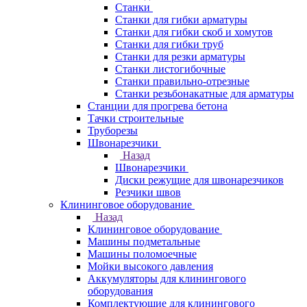
Станки
Станки для гибки арматуры
Станки для гибки скоб и хомутов
Станки для гибки труб
Станки для резки арматуры
Станки листогибочные
Станки правильно-отрезные
Станки резьбонакатные для арматуры
Станции для прогрева бетона
Тачки строительные
Труборезы
Швонарезчики
Назад
Швонарезчики
Диски режущие для швонарезчиков
Резчики швов
Клининговое оборудование
Назад
Клининговое оборудование
Машины подметальные
Машины поломоечные
Мойки высокого давления
Аккумуляторы для клинингового
оборудования
Комплектующие для клинингового