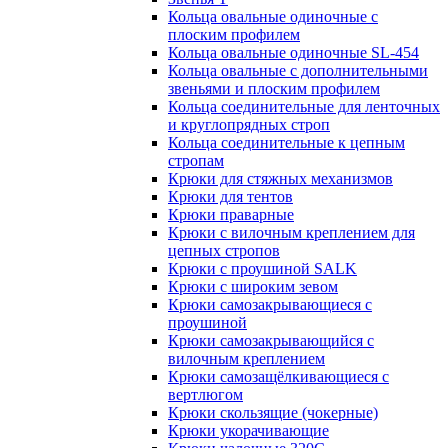
Кольца овальные одиночные c
плоским профилем
Кольца овальные одиночные SL-454
Кольца овальные с дополнительными
звеньями и плоским профилем
Кольца соединительные для ленточных
и круглопрядных строп
Кольца соединительные к цепным
стропам
Крюки для стяжных механизмов
Крюки для тентов
Крюки праварные
Крюки с вилочным креплением для
цепных стропов
Крюки с проушиной SALK
Крюки с широким зевом
Крюки самозакрывающиеся с
проушиной
Крюки самозакрывающийся с
вилочным креплением
Крюки самозащёлкивающиеся с
вертлюгом
Крюки скользящие (чокерные)
Крюки укорачивающие