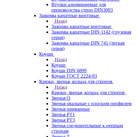
Втулки алюминиевые для
производства строп DIN3093
Зажимы канатные винтовые
Назад
Зажимы канатные винтовые
Зажимы канатные DIN 1142 (грузовая
серия)
Зажимы канатные DIN 741 (легкая
серия)
Коуши
Назад
Коуши
Коуши DIN 6899
Коуши ГОСТ 2224-93
Крюки, звенья, кольца для стропов
Назад
Крюки, звенья, кольца для стропов
Звенья О
Звенья овальные с плоским профилем
Звенья приварные
Звенья РТ1
Звенья РТ3
Звенья соединительные к цепным
стропам
Звенья Т