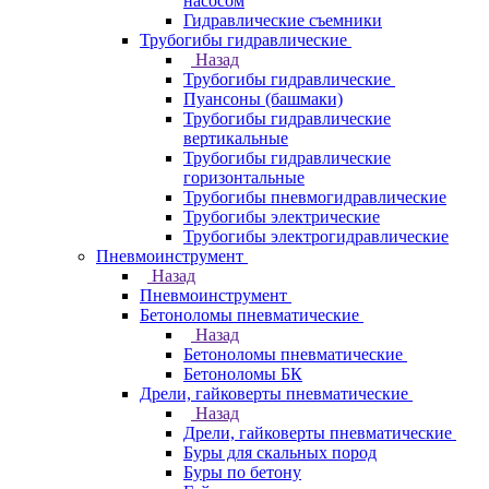
насосом
Гидравлические съемники
Трубогибы гидравлические
Назад
Трубогибы гидравлические
Пуансоны (башмаки)
Трубогибы гидравлические
вертикальные
Трубогибы гидравлические
горизонтальные
Трубогибы пневмогидравлические
Трубогибы электрические
Трубогибы электрогидравлические
Пневмоинструмент
Назад
Пневмоинструмент
Бетоноломы пневматические
Назад
Бетоноломы пневматические
Бетоноломы БК
Дрели, гайковерты пневматические
Назад
Дрели, гайковерты пневматические
Буры для скальных пород
Буры по бетону