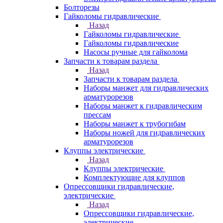
Болторезы
Гайколомы гидравлические
Назад
Гайколомы гидравлические
Гайколомы гидравлические
Насосы ручные для гайколома
Запчасти к товарам раздела
Назад
Запчасти к товарам раздела
Наборы манжет для гидравлических
арматурорезов
Наборы манжет к гидравлическим
прессам
Наборы манжет к трубогибам
Наборы ножей для гидравлических
арматурорезов
Клуппы электрические
Назад
Клуппы электрические
Комплектующие для клуппов
Опрессовщики гидравлические,
электрические
Назад
Опрессовщики гидравлические,
электрические