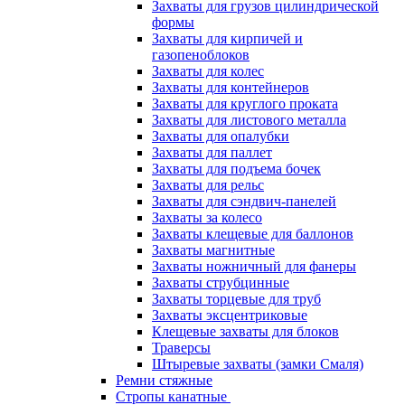
Захваты для грузов цилиндрической
формы
Захваты для кирпичей и
газопеноблоков
Захваты для колес
Захваты для контейнеров
Захваты для круглого проката
Захваты для листового металла
Захваты для опалубки
Захваты для паллет
Захваты для подъема бочек
Захваты для рельс
Захваты для сэндвич-панелей
Захваты за колесо
Захваты клещевые для баллонов
Захваты магнитные
Захваты ножничный для фанеры
Захваты струбцинные
Захваты торцевые для труб
Захваты эксцентриковые
Клещевые захваты для блоков
Траверсы
Штыревые захваты (замки Смаля)
Ремни стяжные
Стропы канатные