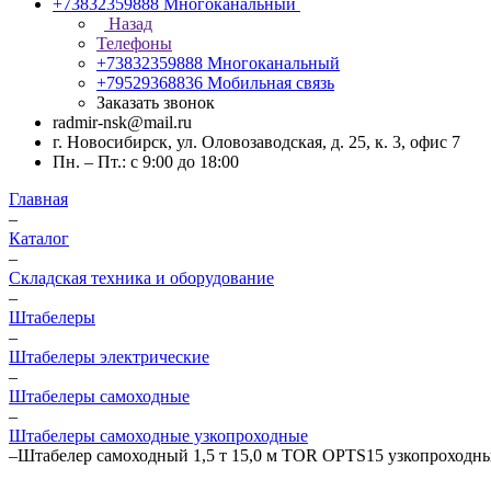
+73832359888
Многоканальный
Назад
Телефоны
+73832359888
Многоканальный
+79529368836
Мобильная связь
Заказать звонок
radmir-nsk@mail.ru
г. Новосибирск, ул. Оловозаводская, д. 25, к. 3, офис 7
Пн. – Пт.: с 9:00 до 18:00
Главная
–
Каталог
–
Складская техника и оборудование
–
Штабелеры
–
Штабелеры электрические
–
Штабелеры самоходные
–
Штабелеры самоходные узкопроходные
–
Штабелер самоходный 1,5 т 15,0 м TOR OPTS15 узкопроходный