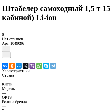
Штабелер самоходный 1,5 т 1
кабиной) Li-ion
0
Нет отзывов
Арт.
1049096
Характеристики
Страна
—
Китай
Модель
—
OPTS
Родина бренда
—