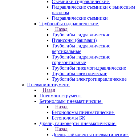
Съемники гидравлические
Гидравлические cъемники с выносным
насосом
Гидравлические съемники
Трубогибы гидравлические
Назад
Трубогибы гидравлические
Пуансоны (башмаки)
Трубогибы гидравлические
вертикальные
Трубогибы гидравлические
горизонтальные
Трубогибы пневмогидравлические
Трубогибы электрические
Трубогибы электрогидравлические
Пневмоинструмент
Назад
Пневмоинструмент
Бетоноломы пневматические
Назад
Бетоноломы пневматические
Бетоноломы БК
Дрели, гайковерты пневматические
Назад
Дрели, гайковерты пневматические