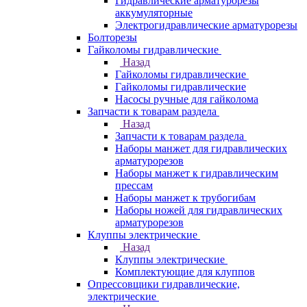
Гидравлические арматурорезы
аккумуляторные
Электрогидравлические арматурорезы
Болторезы
Гайколомы гидравлические
Назад
Гайколомы гидравлические
Гайколомы гидравлические
Насосы ручные для гайколома
Запчасти к товарам раздела
Назад
Запчасти к товарам раздела
Наборы манжет для гидравлических
арматурорезов
Наборы манжет к гидравлическим
прессам
Наборы манжет к трубогибам
Наборы ножей для гидравлических
арматурорезов
Клуппы электрические
Назад
Клуппы электрические
Комплектующие для клуппов
Опрессовщики гидравлические,
электрические