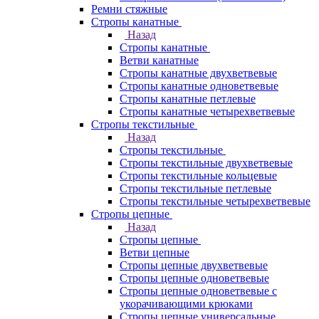
Ремни стяжные
Стропы канатные
Назад
Стропы канатные
Ветви канатные
Стропы канатные двухветвевые
Стропы канатные одноветвевые
Стропы канатные петлевые
Стропы канатные четырехветвевые
Стропы текстильные
Назад
Стропы текстильные
Стропы текстильные двухветвевые
Стропы текстильные кольцевые
Стропы текстильные петлевые
Стропы текстильные четырехветвевые
Стропы цепные
Назад
Стропы цепные
Ветви цепные
Стропы цепные двухветвевые
Стропы цепные одноветвевые
Стропы цепные одноветвевые с
укорачивающими крюками
Стропы цепные универсальные