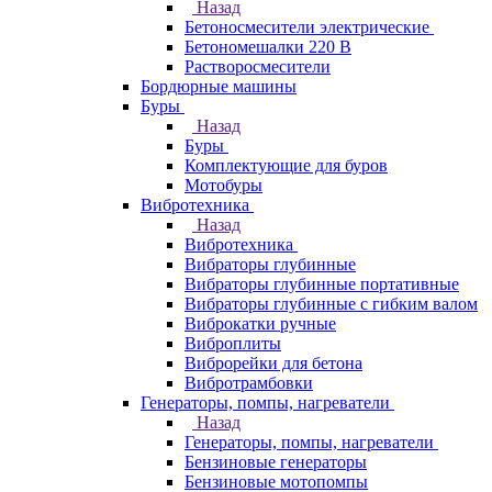
Назад
Бетоносмесители электрические
Бетономешалки 220 В
Растворосмесители
Бордюрные машины
Буры
Назад
Буры
Комплектующие для буров
Мотобуры
Вибротехника
Назад
Вибротехника
Вибраторы глубинные
Вибраторы глубинные портативные
Вибраторы глубинные с гибким валом
Виброкатки ручные
Виброплиты
Виброрейки для бетона
Вибротрамбовки
Генераторы, помпы, нагреватели
Назад
Генераторы, помпы, нагреватели
Бензиновые генераторы
Бензиновые мотопомпы