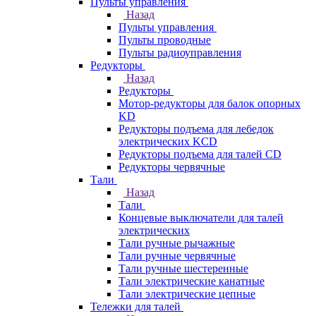
Пульты управления
Назад
Пульты управления
Пульты проводные
Пульты радиоуправления
Редукторы
Назад
Редукторы
Мотор-редукторы для балок опорных
KD
Редукторы подъема для лебедок
электрических KCD
Редукторы подъема для талей CD
Редукторы червячные
Тали
Назад
Тали
Концевые выключатели для талей
электрических
Тали ручные рычажные
Тали ручные червячные
Тали ручные шестеренные
Тали электрические канатные
Тали электрические цепные
Тележки для талей