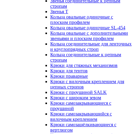
Звенья соединительные к цепным
стропам
Звенья Т
Кольца овальные одиночные c
плоским профилем
Кольца овальные одиночные SL-454
Кольца овальные с дополнительными
звеньями и плоским профилем
Кольца соединительные для ленточных
и круглопрядных строп
Кольца соединительные к цепным
стропам
Крюки для стяжных механизмов
Крюки для тентов
Крюки праварные
Крюки с вилочным креплением для
цепных стропов
Крюки с проушиной SALK
Крюки с широким зевом
Крюки самозакрывающиеся с
проушиной
Крюки самозакрывающийся с
вилочным креплением
Крюки самозащёлкивающиеся с
вертлюгом