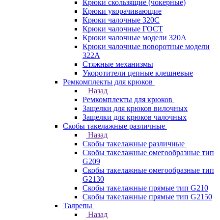
Крюки скользящие (чокерные)
Крюки укорачивающие
Крюки чалочные 320C
Крюки чалочные ГОСТ
Крюки чалочные модели 320А
Крюки чалочные поворотные модели
322А
Стяжные механизмы
Укоротители цепные клешневые
Ремкомплекты для крюков
Назад
Ремкомплекты для крюков
Защелки для крюков вилочных
Защелки для крюков чалочных
Скобы такелажные различные
Назад
Скобы такелажные различные
Скобы такелажные омегообразные тип
G209
Скобы такелажные омегообразные тип
G2130
Скобы такелажные прямые тип G210
Скобы такелажные прямые тип G2150
Талрепы
Назад