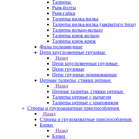
Талрепы
Рым-болты
Рым-гайки
Талрепы вилка-вилка
Талрепы вилка-вилка (закрытого типа)
Талрепы кольцо-кольцо
Талрепы крюк-кольцо
Талрепы крюк-крюк
Фалы полиамидные
Цепи круглозвенные грузовые
Назад
Цепи круглозвенные грузовые
Цепи грузовые
Цепи грузовые оцинкованные
Цепные талрепы, стяжки цепные
Назад
Цепные талрепы, стяжки цепные
Талрепы цепные с рычагом
Талрепы цепные с храповиком
Стропы и грузозахватные приспособления
Назад
Стропы и грузозахватные приспособления
Блоки
Назад
Блоки