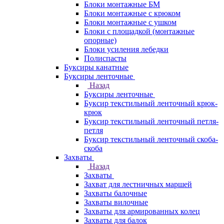
Блоки монтажные БМ
Блоки монтажные с крюком
Блоки монтажные с ушком
Блоки с площадкой (монтажные
опорные)
Блоки усиления лебедки
Полиспасты
Буксиры канатные
Буксиры ленточные
Назад
Буксиры ленточные
Буксир текстильный ленточный крюк-
крюк
Буксир текстильный ленточный петля-
петля
Буксир текстильный ленточный скоба-
скоба
Захваты
Назад
Захваты
Захват для лестничных маршей
Захваты балочные
Захваты вилочные
Захваты для армированных колец
Захваты для балок