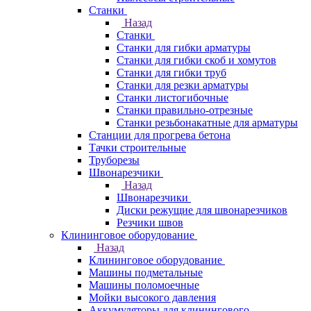
Станки
Назад
Станки
Станки для гибки арматуры
Станки для гибки скоб и хомутов
Станки для гибки труб
Станки для резки арматуры
Станки листогибочные
Станки правильно-отрезные
Станки резьбонакатные для арматуры
Станции для прогрева бетона
Тачки строительные
Труборезы
Швонарезчики
Назад
Швонарезчики
Диски режущие для швонарезчиков
Резчики швов
Клининговое оборудование
Назад
Клининговое оборудование
Машины подметальные
Машины поломоечные
Мойки высокого давления
Аккумуляторы для клинингового