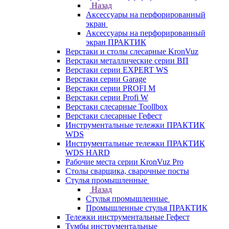
Назад
Аксессуары на перфорированный
экран
Аксессуары на перфорированный
экран ПРАКТИК
Верстаки и столы слесарные KronVuz
Верстаки металлические серии ВП
Верстаки серии EXPERT WS
Верстаки серии Garage
Верстаки серии PROFI M
Верстаки серии Profi W
Верстаки слесарные Toollbox
Верстаки слесарные Гефест
Инструментальные тележки ПРАКТИК
WDS
Инструментальные тележки ПРАКТИК
WDS HARD
Рабочие места серии KronVuz Pro
Столы сварщика, сварочные посты
Стулья промышленные
Назад
Стулья промышленные
Промышленные стулья ПРАКТИК
Тележки инструментальные Гефест
Тумбы инструментальные