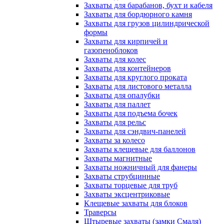
Захваты для барабанов, бухт и кабеля
Захваты для бордюрного камня
Захваты для грузов цилиндрической
формы
Захваты для кирпичей и
газопеноблоков
Захваты для колес
Захваты для контейнеров
Захваты для круглого проката
Захваты для листового металла
Захваты для опалубки
Захваты для паллет
Захваты для подъема бочек
Захваты для рельс
Захваты для сэндвич-панелей
Захваты за колесо
Захваты клещевые для баллонов
Захваты магнитные
Захваты ножничный для фанеры
Захваты струбцинные
Захваты торцевые для труб
Захваты эксцентриковые
Клещевые захваты для блоков
Траверсы
Штыревые захваты (замки Смаля)