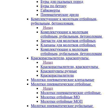
Буры для скальных пород
Буры по бетону
Гайковерты
Пневматические дрели
Комплектующие к молоткам отбойным,
рубильным, бетоноломам
Назад
Комплектующие к молоткам
отбойным, рубильным, бетоноломам
Запчасти для молотков отбойных
Клапаны для молотков отбойных
Комплектующие к молоткам
отбойным, рубильным, бетоноломам
Краскораспылители, краскопульты
Назад
Краскораспылители, краскопульты
Краскопульты ручные
Краскораспылители
Молотки пневматические клепальные
Молотки пневматические отбойные
Назад
Молотки пневматические отбойные
Молотки отбойные МО
Молотки отбойные МОП
Молотки пневматические рубильные