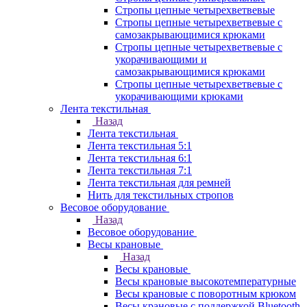
Стропы цепные четырехветвевые
Стропы цепные четырехветвевые с
самозакрывающимися крюками
Стропы цепные четырехветвевые с
укорачивающими и
самозакрывающимися крюками
Стропы цепные четырехветвевые с
укорачивающими крюками
Лента текстильная
Назад
Лента текстильная
Лента текстильная 5:1
Лента текстильная 6:1
Лента текстильная 7:1
Лента текстильная для ремней
Нить для текстильных стропов
Весовое оборудование
Назад
Весовое оборудование
Весы крановые
Назад
Весы крановые
Весы крановые высокотемпературные
Весы крановые с поворотным крюком
Весы крановые с поддержкой Bluetooth