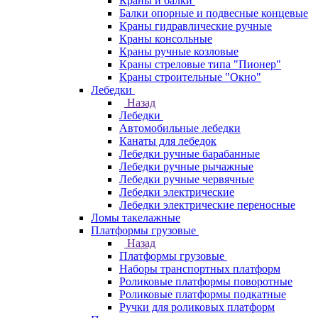
Краны и балки
Балки опорные и подвесные концевые
Краны гидравлические ручные
Краны консольные
Краны ручные козловые
Краны стреловые типа "Пионер"
Краны строительные "Окно"
Лебедки
Назад
Лебедки
Автомобильные лебедки
Канаты для лебедок
Лебедки ручные барабанные
Лебедки ручные рычажные
Лебедки ручные червячные
Лебедки электрические
Лебедки электрические переносные
Ломы такелажные
Платформы грузовые
Назад
Платформы грузовые
Наборы транспортных платформ
Роликовые платформы поворотные
Роликовые платформы подкатные
Ручки для роликовых платформ