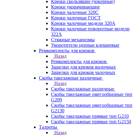
Крюки скользящие (чокерные)
Крюки укорачивающие
Крюки чалочные 320C
Крюки чалочные ГОСТ
Крюки чалочные модели 320А
Крюки чалочные поворотные модели
322А
Стяжные механизмы
Укоротители цепные клешневые
Ремкомплекты для крюков
Назад
Ремкомплекты для крюков
Защелки для крюков вилочных
Защелки для крюков чалочных
Скобы такелажные различные
Назад
Скобы такелажные различные
Скобы такелажные омегообразные тип
G209
Скобы такелажные омегообразные тип
G2130
Скобы такелажные прямые тип G210
Скобы такелажные прямые тип G2150
Талрепы
Назад