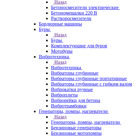
Назад
Бетоносмесители электрические
Бетономешалки 220 В
Растворосмесители
Бордюрные машины
Буры
Назад
Буры
Комплектующие для буров
Мотобуры
Вибротехника
Назад
Вибротехника
Вибраторы глубинные
Вибраторы глубинные портативные
Вибраторы глубинные с гибким валом
Виброкатки ручные
Виброплиты
Виброрейки для бетона
Вибротрамбовки
Генераторы, помпы, нагреватели
Назад
Генераторы, помпы, нагреватели
Бензиновые генераторы
Бензиновые мотопомпы