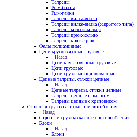
Талрепы
Рым-болты
Рым-гайки
Талрепы вилка-вилка
Талрепы вилка-вилка (закрытого типа)
Талрепы кольцо-кольцо
Талрепы крюк-кольцо
Талрепы крюк-крюк
Фалы полиамидные
Цепи круглозвенные грузовые
Назад
Цепи круглозвенные грузовые
Цепи грузовые
Цепи грузовые оцинкованные
Цепные талрепы, стяжки цепные
Назад
Цепные талрепы, стяжки цепные
Талрепы цепные с рычагом
Талрепы цепные с храповиком
Стропы и грузозахватные приспособления
Назад
Стропы и грузозахватные приспособления
Блоки
Назад
Блоки