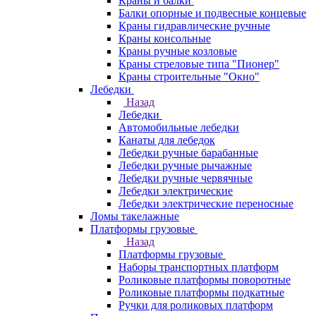
Краны и балки
Балки опорные и подвесные концевые
Краны гидравлические ручные
Краны консольные
Краны ручные козловые
Краны стреловые типа "Пионер"
Краны строительные "Окно"
Лебедки
Назад
Лебедки
Автомобильные лебедки
Канаты для лебедок
Лебедки ручные барабанные
Лебедки ручные рычажные
Лебедки ручные червячные
Лебедки электрические
Лебедки электрические переносные
Ломы такелажные
Платформы грузовые
Назад
Платформы грузовые
Наборы транспортных платформ
Роликовые платформы поворотные
Роликовые платформы подкатные
Ручки для роликовых платформ