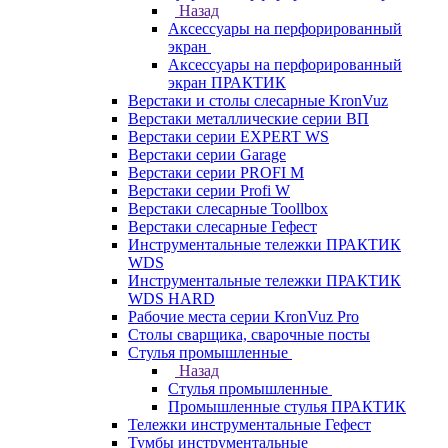
Назад
Аксессуары на перфорированный
экран
Аксессуары на перфорированный
экран ПРАКТИК
Верстаки и столы слесарные KronVuz
Верстаки металлические серии ВП
Верстаки серии EXPERT WS
Верстаки серии Garage
Верстаки серии PROFI M
Верстаки серии Profi W
Верстаки слесарные Toollbox
Верстаки слесарные Гефест
Инструментальные тележки ПРАКТИК
WDS
Инструментальные тележки ПРАКТИК
WDS HARD
Рабочие места серии KronVuz Pro
Столы сварщика, сварочные посты
Стулья промышленные
Назад
Стулья промышленные
Промышленные стулья ПРАКТИК
Тележки инструментальные Гефест
Тумбы инструментальные