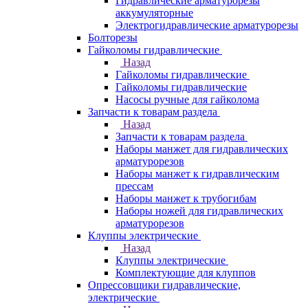
Гидравлические арматурорезы
аккумуляторные
Электрогидравлические арматурорезы
Болторезы
Гайколомы гидравлические
Назад
Гайколомы гидравлические
Гайколомы гидравлические
Насосы ручные для гайколома
Запчасти к товарам раздела
Назад
Запчасти к товарам раздела
Наборы манжет для гидравлических
арматурорезов
Наборы манжет к гидравлическим
прессам
Наборы манжет к трубогибам
Наборы ножей для гидравлических
арматурорезов
Клуппы электрические
Назад
Клуппы электрические
Комплектующие для клуппов
Опрессовщики гидравлические,
электрические