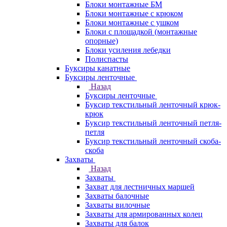
Блоки монтажные БМ
Блоки монтажные с крюком
Блоки монтажные с ушком
Блоки с площадкой (монтажные
опорные)
Блоки усиления лебедки
Полиспасты
Буксиры канатные
Буксиры ленточные
Назад
Буксиры ленточные
Буксир текстильный ленточный крюк-
крюк
Буксир текстильный ленточный петля-
петля
Буксир текстильный ленточный скоба-
скоба
Захваты
Назад
Захваты
Захват для лестничных маршей
Захваты балочные
Захваты вилочные
Захваты для армированных колец
Захваты для балок