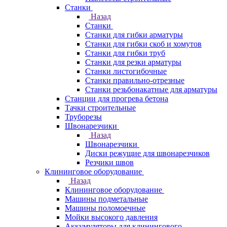
Станки
Назад
Станки
Станки для гибки арматуры
Станки для гибки скоб и хомутов
Станки для гибки труб
Станки для резки арматуры
Станки листогибочные
Станки правильно-отрезные
Станки резьбонакатные для арматуры
Станции для прогрева бетона
Тачки строительные
Труборезы
Швонарезчики
Назад
Швонарезчики
Диски режущие для швонарезчиков
Резчики швов
Клининговое оборудование
Назад
Клининговое оборудование
Машины подметальные
Машины поломоечные
Мойки высокого давления
Аккумуляторы для клинингового