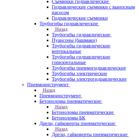
Съемники гидравлические
Гидравлические cъемники с выносным
насосом
Гидравлические съемники
Трубогибы гидравлические
Назад
Трубогибы гидравлические
Пуансоны (башмаки)
Трубогибы гидравлические
вертикальные
Трубогибы гидравлические
горизонтальные
Трубогибы пневмогидравлические
Трубогибы электрические
Трубогибы электрогидравлические
Пневмоинструмент
Назад
Пневмоинструмент
Бетоноломы пневматические
Назад
Бетоноломы пневматические
Бетоноломы БК
Дрели, гайковерты пневматические
Назад
Дрели, гайковерты пневматические