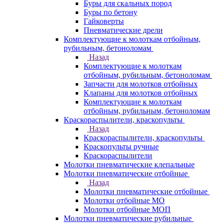
Буры для скальных пород
Буры по бетону
Гайковерты
Пневматические дрели
Комплектующие к молоткам отбойным,
рубильным, бетоноломам
Назад
Комплектующие к молоткам
отбойным, рубильным, бетоноломам
Запчасти для молотков отбойных
Клапаны для молотков отбойных
Комплектующие к молоткам
отбойным, рубильным, бетоноломам
Краскораспылители, краскопульты
Назад
Краскораспылители, краскопульты
Краскопульты ручные
Краскораспылители
Молотки пневматические клепальные
Молотки пневматические отбойные
Назад
Молотки пневматические отбойные
Молотки отбойные МО
Молотки отбойные МОП
Молотки пневматические рубильные