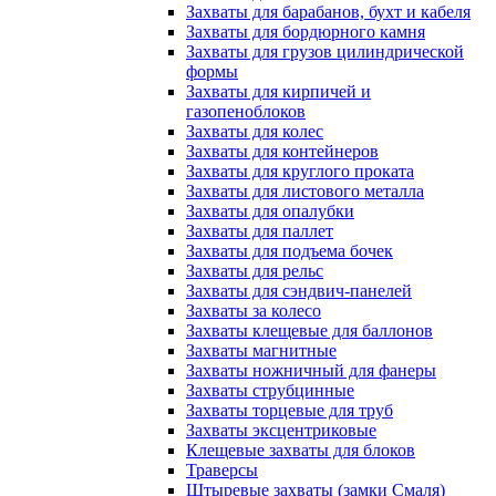
Захваты для барабанов, бухт и кабеля
Захваты для бордюрного камня
Захваты для грузов цилиндрической
формы
Захваты для кирпичей и
газопеноблоков
Захваты для колес
Захваты для контейнеров
Захваты для круглого проката
Захваты для листового металла
Захваты для опалубки
Захваты для паллет
Захваты для подъема бочек
Захваты для рельс
Захваты для сэндвич-панелей
Захваты за колесо
Захваты клещевые для баллонов
Захваты магнитные
Захваты ножничный для фанеры
Захваты струбцинные
Захваты торцевые для труб
Захваты эксцентриковые
Клещевые захваты для блоков
Траверсы
Штыревые захваты (замки Смаля)