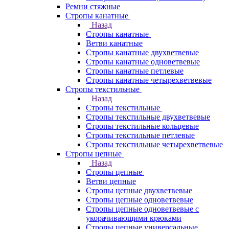
Ремни стяжные
Стропы канатные
Назад
Стропы канатные
Ветви канатные
Стропы канатные двухветвевые
Стропы канатные одноветвевые
Стропы канатные петлевые
Стропы канатные четырехветвевые
Стропы текстильные
Назад
Стропы текстильные
Стропы текстильные двухветвевые
Стропы текстильные кольцевые
Стропы текстильные петлевые
Стропы текстильные четырехветвевые
Стропы цепные
Назад
Стропы цепные
Ветви цепные
Стропы цепные двухветвевые
Стропы цепные одноветвевые
Стропы цепные одноветвевые с
укорачивающими крюками
Стропы цепные универсальные