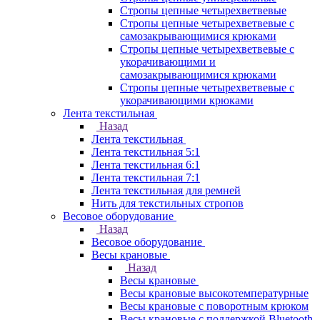
Стропы цепные четырехветвевые
Стропы цепные четырехветвевые с
самозакрывающимися крюками
Стропы цепные четырехветвевые с
укорачивающими и
самозакрывающимися крюками
Стропы цепные четырехветвевые с
укорачивающими крюками
Лента текстильная
Назад
Лента текстильная
Лента текстильная 5:1
Лента текстильная 6:1
Лента текстильная 7:1
Лента текстильная для ремней
Нить для текстильных стропов
Весовое оборудование
Назад
Весовое оборудование
Весы крановые
Назад
Весы крановые
Весы крановые высокотемпературные
Весы крановые с поворотным крюком
Весы крановые с поддержкой Bluetooth