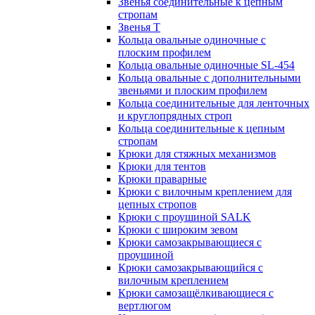
Звенья соединительные к цепным
стропам
Звенья Т
Кольца овальные одиночные c
плоским профилем
Кольца овальные одиночные SL-454
Кольца овальные с дополнительными
звеньями и плоским профилем
Кольца соединительные для ленточных
и круглопрядных строп
Кольца соединительные к цепным
стропам
Крюки для стяжных механизмов
Крюки для тентов
Крюки праварные
Крюки с вилочным креплением для
цепных стропов
Крюки с проушиной SALK
Крюки с широким зевом
Крюки самозакрывающиеся с
проушиной
Крюки самозакрывающийся с
вилочным креплением
Крюки самозащёлкивающиеся с
вертлюгом