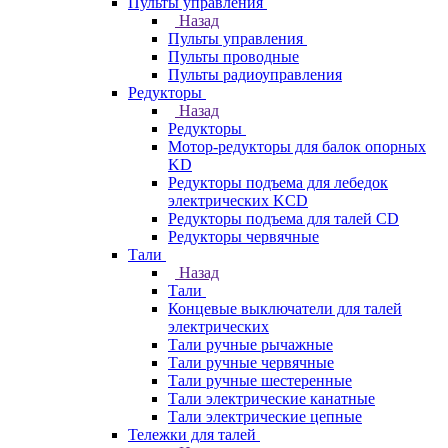
Пульты управления
Назад
Пульты управления
Пульты проводные
Пульты радиоуправления
Редукторы
Назад
Редукторы
Мотор-редукторы для балок опорных
KD
Редукторы подъема для лебедок
электрических KCD
Редукторы подъема для талей CD
Редукторы червячные
Тали
Назад
Тали
Концевые выключатели для талей
электрических
Тали ручные рычажные
Тали ручные червячные
Тали ручные шестеренные
Тали электрические канатные
Тали электрические цепные
Тележки для талей