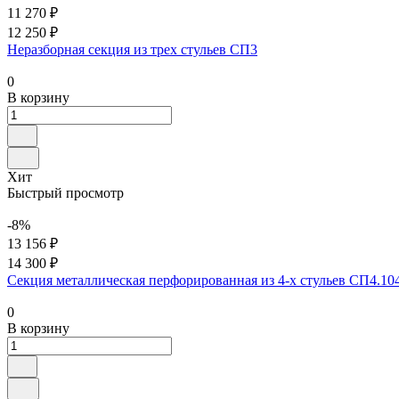
11 270 ₽
12 250 ₽
Неразборная секция из трех стульев СП3
0
В корзину
Хит
Быстрый просмотр
-8%
13 156 ₽
14 300 ₽
Секция металлическая перфорированная из 4-х стульев СП4.10
0
В корзину