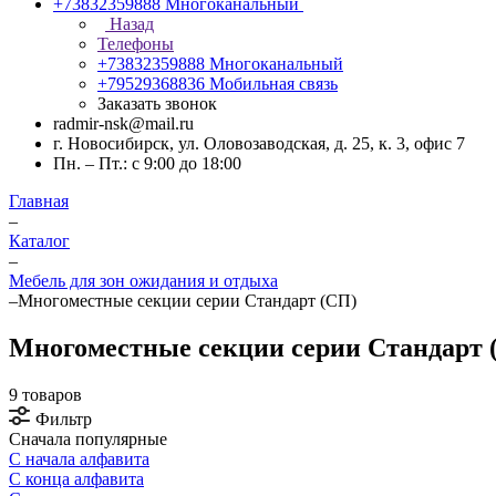
+73832359888
Многоканальный
Назад
Телефоны
+73832359888
Многоканальный
+79529368836
Мобильная связь
Заказать звонок
radmir-nsk@mail.ru
г. Новосибирск, ул. Оловозаводская, д. 25, к. 3, офис 7
Пн. – Пт.: с 9:00 до 18:00
Главная
–
Каталог
–
Мебель для зон ожидания и отдыха
–
Многоместные секции серии Стандарт (СП)
Многоместные секции серии Стандарт 
9 товаров
Фильтр
Сначала популярные
С начала алфавита
С конца алфавита