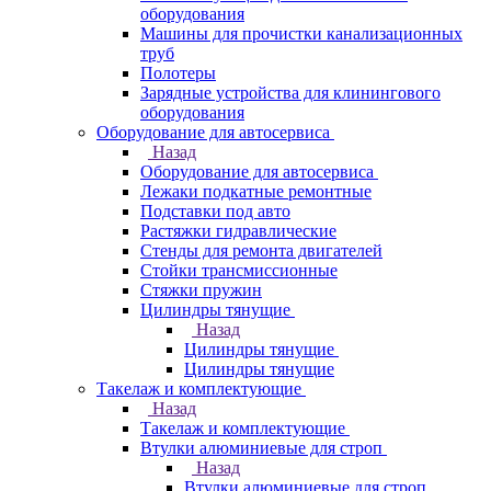
оборудования
Машины для прочистки канализационных
труб
Полотеры
Зарядные устройства для клинингового
оборудования
Оборудование для автосервиса
Назад
Оборудование для автосервиса
Лежаки подкатные ремонтные
Подставки под авто
Растяжки гидравлические
Стенды для ремонта двигателей
Стойки трансмиссионные
Стяжки пружин
Цилиндры тянущие
Назад
Цилиндры тянущие
Цилиндры тянущие
Такелаж и комплектующие
Назад
Такелаж и комплектующие
Втулки алюминиевые для строп
Назад
Втулки алюминиевые для строп