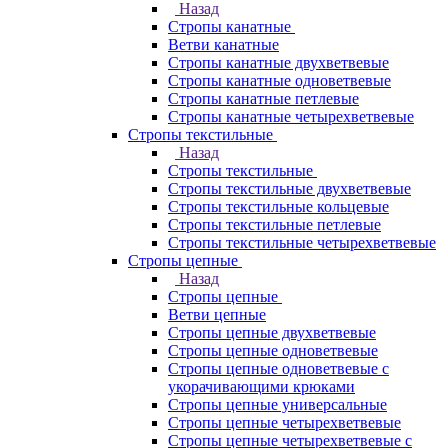
Назад
Стропы канатные
Ветви канатные
Стропы канатные двухветвевые
Стропы канатные одноветвевые
Стропы канатные петлевые
Стропы канатные четырехветвевые
Стропы текстильные
Назад
Стропы текстильные
Стропы текстильные двухветвевые
Стропы текстильные кольцевые
Стропы текстильные петлевые
Стропы текстильные четырехветвевые
Стропы цепные
Назад
Стропы цепные
Ветви цепные
Стропы цепные двухветвевые
Стропы цепные одноветвевые
Стропы цепные одноветвевые с
укорачивающими крюками
Стропы цепные универсальные
Стропы цепные четырехветвевые
Стропы цепные четырехветвевые с