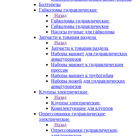
Болторезы
Гайколомы гидравлические
Назад
Гайколомы гидравлические
Гайколомы гидравлические
Насосы ручные для гайколома
Запчасти к товарам раздела
Назад
Запчасти к товарам раздела
Наборы манжет для гидравлических
арматурорезов
Наборы манжет к гидравлическим
прессам
Наборы манжет к трубогибам
Наборы ножей для гидравлических
арматурорезов
Клуппы электрические
Назад
Клуппы электрические
Комплектующие для клуппов
Опрессовщики гидравлические,
электрические
Назад
Опрессовщики гидравлические,
электрические