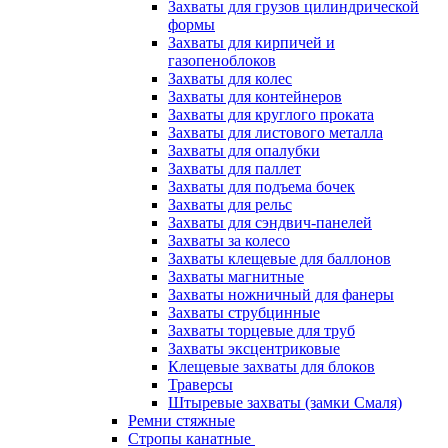
Захваты для грузов цилиндрической
формы
Захваты для кирпичей и
газопеноблоков
Захваты для колес
Захваты для контейнеров
Захваты для круглого проката
Захваты для листового металла
Захваты для опалубки
Захваты для паллет
Захваты для подъема бочек
Захваты для рельс
Захваты для сэндвич-панелей
Захваты за колесо
Захваты клещевые для баллонов
Захваты магнитные
Захваты ножничный для фанеры
Захваты струбцинные
Захваты торцевые для труб
Захваты эксцентриковые
Клещевые захваты для блоков
Траверсы
Штыревые захваты (замки Смаля)
Ремни стяжные
Стропы канатные