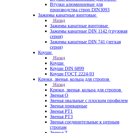
Втулки алюминиевые для
производства строп DIN3093
Зажимы канатные винтовые
Назад
Зажимы канатные винтовые
Зажимы канатные DIN 1142 (грузовая
серия)
Зажимы канатные DIN 741 (легкая
серия)
Коуши
Назад
Коуши
Коуши DIN 6899
Коуши ГОСТ 2224-93
Крюки, звенья, кольца для стропов
Назад
Крюки, звенья, кольца для стропов
Звенья О
Звенья овальные с плоским профилем
Звенья приварные
Звенья РТ1
Звенья РТ3
Звенья соединительные к цепным
стропам
Звенья Т