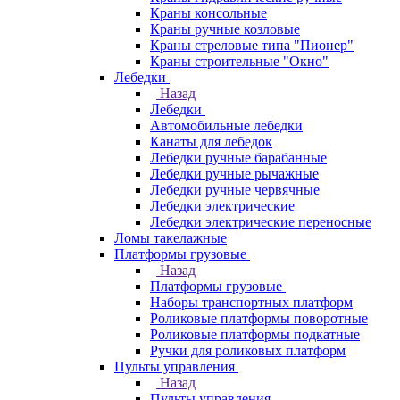
Краны консольные
Краны ручные козловые
Краны стреловые типа "Пионер"
Краны строительные "Окно"
Лебедки
Назад
Лебедки
Автомобильные лебедки
Канаты для лебедок
Лебедки ручные барабанные
Лебедки ручные рычажные
Лебедки ручные червячные
Лебедки электрические
Лебедки электрические переносные
Ломы такелажные
Платформы грузовые
Назад
Платформы грузовые
Наборы транспортных платформ
Роликовые платформы поворотные
Роликовые платформы подкатные
Ручки для роликовых платформ
Пульты управления
Назад
Пульты управления