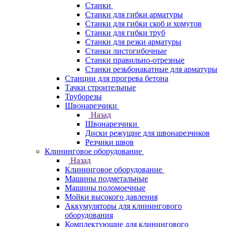
Станки
Станки для гибки арматуры
Станки для гибки скоб и хомутов
Станки для гибки труб
Станки для резки арматуры
Станки листогибочные
Станки правильно-отрезные
Станки резьбонакатные для арматуры
Станции для прогрева бетона
Тачки строительные
Труборезы
Швонарезчики
Назад
Швонарезчики
Диски режущие для швонарезчиков
Резчики швов
Клининговое оборудование
Назад
Клининговое оборудование
Машины подметальные
Машины поломоечные
Мойки высокого давления
Аккумуляторы для клинингового
оборудования
Комплектующие для клинингового