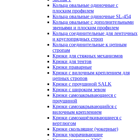
Кольца овальные одиночные c
плоским профилем
Кольца овальные одиночные SL-454
Кольца овальные с дополнительными
звеньями и плоским профилем
Кольца соединительные для ленточных
и круглопрядных строп
Кольца соединительные к цепным
стропам
Крюки для стяжных механизмов
Крюки для тентов
Крюки праварные
Крюки с вилочным креплением для
цепных стропов
Крюки с проушиной SALK
Крюки с широким зевом
Крюки самозакрывающиеся с
проушиной
Крюки самозакрывающийся с
вилочным креплением
Крюки самозащёлкивающиеся с
вертлюгом
Крюки скользящие (чокерные)
Крюки укорачивающие