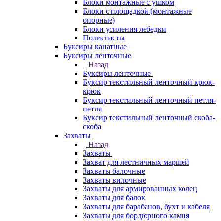
Блоки монтажные с ушком
Блоки с площадкой (монтажные
опорные)
Блоки усиления лебедки
Полиспасты
Буксиры канатные
Буксиры ленточные
Назад
Буксиры ленточные
Буксир текстильный ленточный крюк-
крюк
Буксир текстильный ленточный петля-
петля
Буксир текстильный ленточный скоба-
скоба
Захваты
Назад
Захваты
Захват для лестничных маршей
Захваты балочные
Захваты вилочные
Захваты для армированных колец
Захваты для балок
Захваты для барабанов, бухт и кабеля
Захваты для бордюрного камня