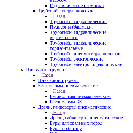
насосом
Гидравлические съемники
Трубогибы гидравлические
Назад
Трубогибы гидравлические
Пуансоны (башмаки)
Трубогибы гидравлические
вертикальные
Трубогибы гидравлические
горизонтальные
Трубогибы пневмогидравлические
Трубогибы электрические
Трубогибы электрогидравлические
Пневмоинструмент
Назад
Пневмоинструмент
Бетоноломы пневматические
Назад
Бетоноломы пневматические
Бетоноломы БК
Дрели, гайковерты пневматические
Назад
Дрели, гайковерты пневматические
Буры для скальных пород
Буры по бетону