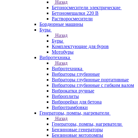
Назад
Бетоносмесители электрические
Бетономешалки 220 В
Растворосмесители
Бордюрные машины
Буры
Назад
Буры
Комплектующие для буров
Мотобуры
Вибротехника
Назад
Вибротехника
Вибраторы глубинные
Вибраторы глубинные портативные
Вибраторы глубинные с гибким валом
Виброкатки ручные
Виброплиты
Виброрейки для бетона
Вибротрамбовки
Генераторы, помпы, нагреватели
Назад
Генераторы, помпы, нагреватели
Бензиновые генераторы
Бензиновые мотопомпы