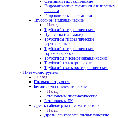
Съемники гидравлические
Гидравлические cъемники с выносным
насосом
Гидравлические съемники
Трубогибы гидравлические
Назад
Трубогибы гидравлические
Пуансоны (башмаки)
Трубогибы гидравлические
вертикальные
Трубогибы гидравлические
горизонтальные
Трубогибы пневмогидравлические
Трубогибы электрические
Трубогибы электрогидравлические
Пневмоинструмент
Назад
Пневмоинструмент
Бетоноломы пневматические
Назад
Бетоноломы пневматические
Бетоноломы БК
Дрели, гайковерты пневматические
Назад
Дрели, гайковерты пневматические