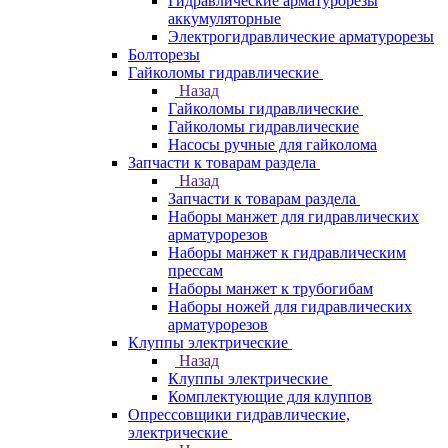
Гидравлические арматурорезы
аккумуляторные
Электрогидравлические арматурорезы
Болторезы
Гайколомы гидравлические
Назад
Гайколомы гидравлические
Гайколомы гидравлические
Насосы ручные для гайколома
Запчасти к товарам раздела
Назад
Запчасти к товарам раздела
Наборы манжет для гидравлических
арматурорезов
Наборы манжет к гидравлическим
прессам
Наборы манжет к трубогибам
Наборы ножей для гидравлических
арматурорезов
Клуппы электрические
Назад
Клуппы электрические
Комплектующие для клуппов
Опрессовщики гидравлические,
электрические