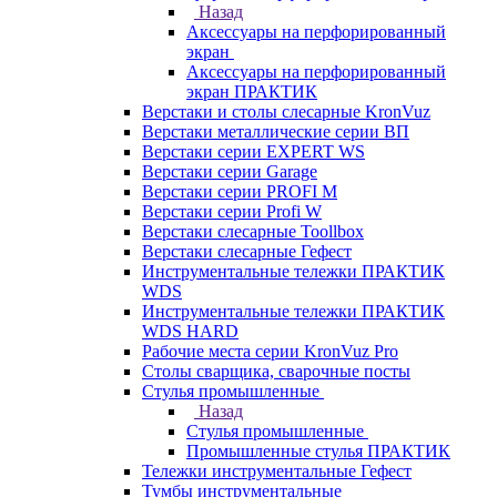
Назад
Аксессуары на перфорированный
экран
Аксессуары на перфорированный
экран ПРАКТИК
Верстаки и столы слесарные KronVuz
Верстаки металлические серии ВП
Верстаки серии EXPERT WS
Верстаки серии Garage
Верстаки серии PROFI M
Верстаки серии Profi W
Верстаки слесарные Toollbox
Верстаки слесарные Гефест
Инструментальные тележки ПРАКТИК
WDS
Инструментальные тележки ПРАКТИК
WDS HARD
Рабочие места серии KronVuz Pro
Столы сварщика, сварочные посты
Стулья промышленные
Назад
Стулья промышленные
Промышленные стулья ПРАКТИК
Тележки инструментальные Гефест
Тумбы инструментальные