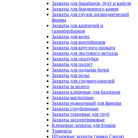
Захваты для барабанов, бухт и кабеля
Захваты для бордюрного камня
Захваты для грузов цилиндрической
формы
Захваты для кирпичей и
газопеноблоков
Захваты для колес
Захваты для контейнеров
Захваты для круглого проката
Захваты для листового металла
Захваты для опалубки
Захваты для паллет
Захваты для подъема бочек
Захваты для рельс
Захваты для сэндвич-панелей
Захваты за колесо
Захваты клещевые для баллонов
Захваты магнитные
Захваты ножничный для фанеры
Захваты струбцинные
Захваты торцевые для труб
Захваты эксцентриковые
Клещевые захваты для блоков
Траверсы
Штыревые захваты (замки Смаля)