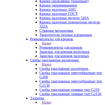
Крюки скользящие (чокерные)
Крюки укорачивающие
Крюки чалочные 320C
Крюки чалочные ГОСТ
Крюки чалочные модели 320А
Крюки чалочные поворотные модели
322А
Стяжные механизмы
Укоротители цепные клешневые
Ремкомплекты для крюков
Назад
Ремкомплекты для крюков
Защелки для крюков вилочных
Защелки для крюков чалочных
Скобы такелажные различные
Назад
Скобы такелажные различные
Скобы такелажные омегообразные тип
G209
Скобы такелажные омегообразные тип
G2130
Скобы такелажные прямые тип G210
Скобы такелажные прямые тип G2150
Талрепы
Назад