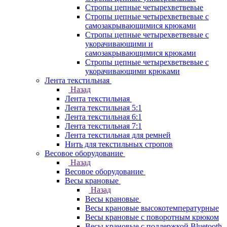
Стропы цепные четырехветвевые
Стропы цепные четырехветвевые с
самозакрывающимися крюками
Стропы цепные четырехветвевые с
укорачивающими и
самозакрывающимися крюками
Стропы цепные четырехветвевые с
укорачивающими крюками
Лента текстильная
Назад
Лента текстильная
Лента текстильная 5:1
Лента текстильная 6:1
Лента текстильная 7:1
Лента текстильная для ремней
Нить для текстильных стропов
Весовое оборудование
Назад
Весовое оборудование
Весы крановые
Назад
Весы крановые
Весы крановые высокотемпературные
Весы крановые с поворотным крюком
Весы крановые с поддержкой Bluetooth