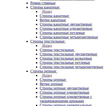
Ремни стяжные
Стропы канатные
Назад
Стропы канатные
Ветви канатные
Стропы канатные двухветвевые
Стропы канатные одноветвевые
Стропы канатные петлевые
Стропы канатные четырехветвевые
Стропы текстильные
Назад
Стропы текстильные
Стропы текстильные двухветвевые
Стропы текстильные кольцевые
Стропы текстильные петлевые
Стропы текстильные четырехветвевые
Стропы цепные
Назад
Стропы цепные
Ветви цепные
Стропы цепные двухветвевые
Стропы цепные одноветвевые
Стропы цепные одноветвевые с
укорачивающими крюками
Стропы цепные универсальные