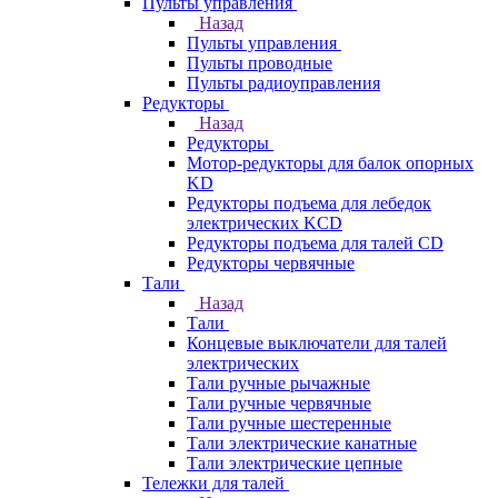
Пульты управления
Назад
Пульты управления
Пульты проводные
Пульты радиоуправления
Редукторы
Назад
Редукторы
Мотор-редукторы для балок опорных
KD
Редукторы подъема для лебедок
электрических KCD
Редукторы подъема для талей CD
Редукторы червячные
Тали
Назад
Тали
Концевые выключатели для талей
электрических
Тали ручные рычажные
Тали ручные червячные
Тали ручные шестеренные
Тали электрические канатные
Тали электрические цепные
Тележки для талей