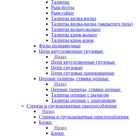
Талрепы
Рым-болты
Рым-гайки
Талрепы вилка-вилка
Талрепы вилка-вилка (закрытого типа)
Талрепы кольцо-кольцо
Талрепы крюк-кольцо
Талрепы крюк-крюк
Фалы полиамидные
Цепи круглозвенные грузовые
Назад
Цепи круглозвенные грузовые
Цепи грузовые
Цепи грузовые оцинкованные
Цепные талрепы, стяжки цепные
Назад
Цепные талрепы, стяжки цепные
Талрепы цепные с рычагом
Талрепы цепные с храповиком
Стропы и грузозахватные приспособления
Назад
Стропы и грузозахватные приспособления
Блоки
Назад
Блоки