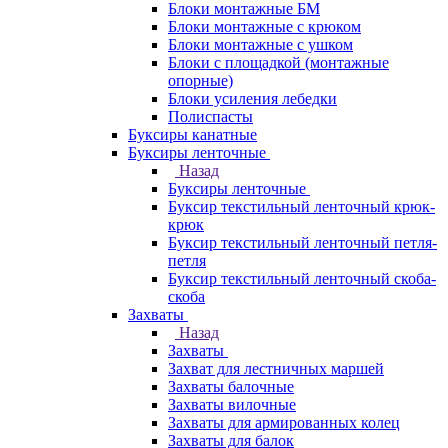
Блоки монтажные БМ
Блоки монтажные с крюком
Блоки монтажные с ушком
Блоки с площадкой (монтажные
опорные)
Блоки усиления лебедки
Полиспасты
Буксиры канатные
Буксиры ленточные
Назад
Буксиры ленточные
Буксир текстильный ленточный крюк-
крюк
Буксир текстильный ленточный петля-
петля
Буксир текстильный ленточный скоба-
скоба
Захваты
Назад
Захваты
Захват для лестничных маршей
Захваты балочные
Захваты вилочные
Захваты для армированных колец
Захваты для балок