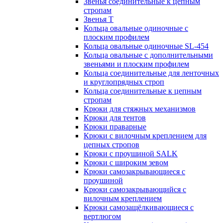
Звенья соединительные к цепным
стропам
Звенья Т
Кольца овальные одиночные c
плоским профилем
Кольца овальные одиночные SL-454
Кольца овальные с дополнительными
звеньями и плоским профилем
Кольца соединительные для ленточных
и круглопрядных строп
Кольца соединительные к цепным
стропам
Крюки для стяжных механизмов
Крюки для тентов
Крюки праварные
Крюки с вилочным креплением для
цепных стропов
Крюки с проушиной SALK
Крюки с широким зевом
Крюки самозакрывающиеся с
проушиной
Крюки самозакрывающийся с
вилочным креплением
Крюки самозащёлкивающиеся с
вертлюгом