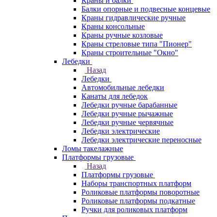
Краны и балки
Балки опорные и подвесные концевые
Краны гидравлические ручные
Краны консольные
Краны ручные козловые
Краны стреловые типа "Пионер"
Краны строительные "Окно"
Лебедки
Назад
Лебедки
Автомобильные лебедки
Канаты для лебедок
Лебедки ручные барабанные
Лебедки ручные рычажные
Лебедки ручные червячные
Лебедки электрические
Лебедки электрические переносные
Ломы такелажные
Платформы грузовые
Назад
Платформы грузовые
Наборы транспортных платформ
Роликовые платформы поворотные
Роликовые платформы подкатные
Ручки для роликовых платформ