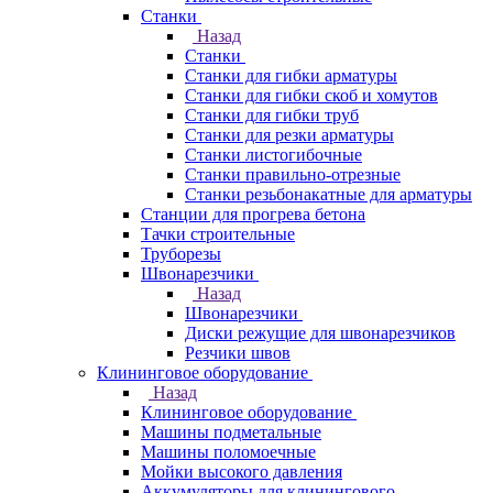
Станки
Назад
Станки
Станки для гибки арматуры
Станки для гибки скоб и хомутов
Станки для гибки труб
Станки для резки арматуры
Станки листогибочные
Станки правильно-отрезные
Станки резьбонакатные для арматуры
Станции для прогрева бетона
Тачки строительные
Труборезы
Швонарезчики
Назад
Швонарезчики
Диски режущие для швонарезчиков
Резчики швов
Клининговое оборудование
Назад
Клининговое оборудование
Машины подметальные
Машины поломоечные
Мойки высокого давления
Аккумуляторы для клинингового