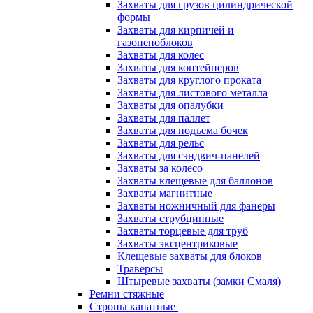
Захваты для грузов цилиндрической
формы
Захваты для кирпичей и
газопеноблоков
Захваты для колес
Захваты для контейнеров
Захваты для круглого проката
Захваты для листового металла
Захваты для опалубки
Захваты для паллет
Захваты для подъема бочек
Захваты для рельс
Захваты для сэндвич-панелей
Захваты за колесо
Захваты клещевые для баллонов
Захваты магнитные
Захваты ножничный для фанеры
Захваты струбцинные
Захваты торцевые для труб
Захваты эксцентриковые
Клещевые захваты для блоков
Траверсы
Штыревые захваты (замки Смаля)
Ремни стяжные
Стропы канатные