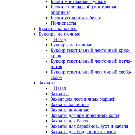
Блоки монтажные с ушком
Блоки с площадкой (монтажные
опорные)
Блоки усиления лебедки
Полиспасты
Буксиры канатные
Буксиры ленточные
Назад
Буксиры ленточные
Буксир текстильный ленточный крюк-
крюк
Буксир текстильный ленточный петля-
петля
Буксир текстильный ленточный скоба-
скоба
Захваты
Назад
Захваты
Захват для лестничных маршей
Захваты балочные
Захваты вилочные
Захваты для армированных колец
Захваты для балок
Захваты для барабанов, бухт и кабеля
Захваты для бордюрного камня