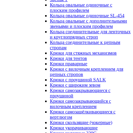
Кольца овальные одиночные c
плоским профилем
Кольца овальные одиночные SL-454
Кольца овальные с дополнительными
звеньями и плоским профилем
Кольца соединительные для ленточных
и круглопрядных строп
Кольца соединительные к цепным
стропам
Крюки для стяжных механизмов
Крюки для тентов
Крюки праварные
Крюки с вилочным креплением для
цепных стропов
Крюки с проушиной SALK
Крюки с широким зевом
Крюки самозакрывающиеся с
проушиной
Крюки самозакрывающийся с
вилочным креплением
Крюки самозащёлкивающиеся с
вертлюгом
Крюки скользящие (чокерные)
Крюки укорачивающие