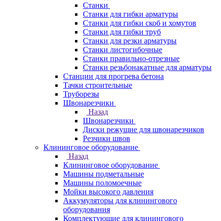
Станки
Станки для гибки арматуры
Станки для гибки скоб и хомутов
Станки для гибки труб
Станки для резки арматуры
Станки листогибочные
Станки правильно-отрезные
Станки резьбонакатные для арматуры
Станции для прогрева бетона
Тачки строительные
Труборезы
Швонарезчики
Назад
Швонарезчики
Диски режущие для швонарезчиков
Резчики швов
Клининговое оборудование
Назад
Клининговое оборудование
Машины подметальные
Машины поломоечные
Мойки высокого давления
Аккумуляторы для клинингового
оборудования
Комплектующие для клинингового