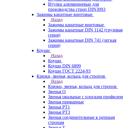
Втулки алюминиевые для
производства строп DIN3093
Зажимы канатные винтовые
Назад
Зажимы канатные винтовые
Зажимы канатные DIN 1142 (грузовая
серия)
Зажимы канатные DIN 741 (легкая
серия)
Коуши
Назад
Коуши
Коуши DIN 6899
Коуши ГОСТ 2224-93
Крюки, звенья, кольца для стропов
Назад
Крюки, звенья, кольца для стропов
Звенья О
Звенья овальные с плоским профилем
Звенья приварные
Звенья РТ1
Звенья РТ3
Звенья соединительные к цепным
стропам
Звенья Т