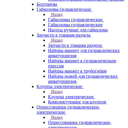
Болторезы
Гайколомы гидравлические
Назад
Гайколомы гидравлические
Гайколомы гидравлические
Насосы ручные для гайколома
Запчасти к товарам раздела
Назад
Запчасти к товарам раздела
Наборы манжет для гидравлических
арматурорезов
Наборы манжет к гидравлическим
прессам
Наборы манжет к трубогибам
Наборы ножей для гидравлических
арматурорезов
Клуппы электрические
Назад
Клуппы электрические
Комплектующие для клуппов
Опрессовщики гидравлические,
электрические
Назад
Опрессовщики гидравлические,
электрические