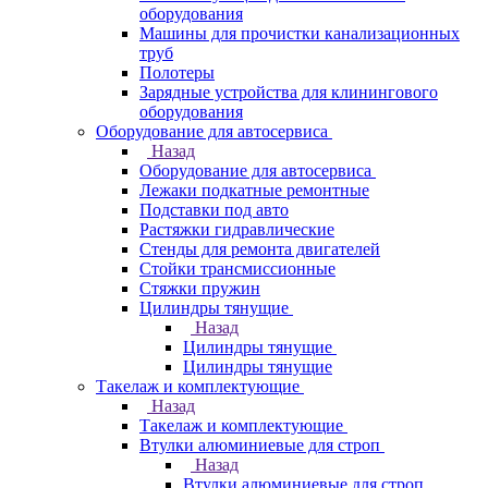
оборудования
Машины для прочистки канализационных
труб
Полотеры
Зарядные устройства для клинингового
оборудования
Оборудование для автосервиса
Назад
Оборудование для автосервиса
Лежаки подкатные ремонтные
Подставки под авто
Растяжки гидравлические
Стенды для ремонта двигателей
Стойки трансмиссионные
Стяжки пружин
Цилиндры тянущие
Назад
Цилиндры тянущие
Цилиндры тянущие
Такелаж и комплектующие
Назад
Такелаж и комплектующие
Втулки алюминиевые для строп
Назад
Втулки алюминиевые для строп