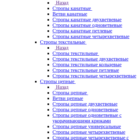
Назад
Стропы канатные
Ветви канатные
Стропы канатные двухветвевые
Стропы канатные одноветвевые
Стропы канатные петлевые
Стропы канатные четырехветвевые
Стропы текстильные
Назад
Стропы текстильные
Стропы текстильные двухветвевые
Стропы текстильные кольцевые
Стропы текстильные петлевые
Стропы текстильные четырехветвевые
Стропы цепные
Назад
Стропы цепные
Ветви цепные
Стропы цепные двухветвевые
Стропы цепные одноветвевые
Стропы цепные одноветвевые с
укорачивающими крюками
Стропы цепные универсальные
Стропы цепные четырехветвевые
Стропы цепные четырехветвевые с