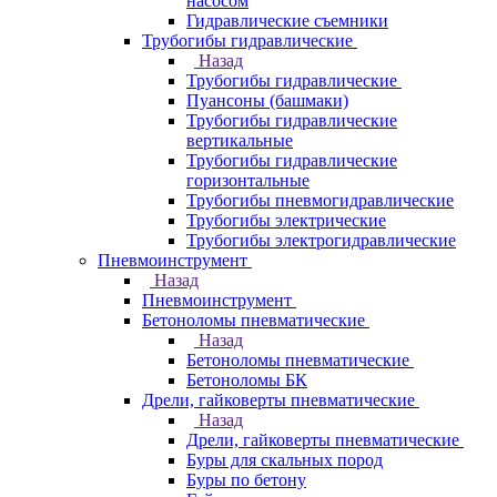
насосом
Гидравлические съемники
Трубогибы гидравлические
Назад
Трубогибы гидравлические
Пуансоны (башмаки)
Трубогибы гидравлические
вертикальные
Трубогибы гидравлические
горизонтальные
Трубогибы пневмогидравлические
Трубогибы электрические
Трубогибы электрогидравлические
Пневмоинструмент
Назад
Пневмоинструмент
Бетоноломы пневматические
Назад
Бетоноломы пневматические
Бетоноломы БК
Дрели, гайковерты пневматические
Назад
Дрели, гайковерты пневматические
Буры для скальных пород
Буры по бетону