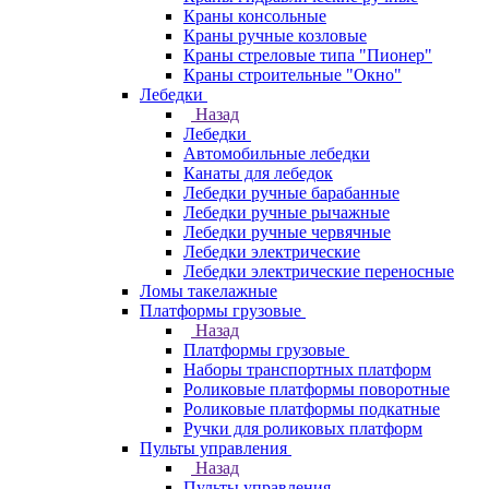
Краны консольные
Краны ручные козловые
Краны стреловые типа "Пионер"
Краны строительные "Окно"
Лебедки
Назад
Лебедки
Автомобильные лебедки
Канаты для лебедок
Лебедки ручные барабанные
Лебедки ручные рычажные
Лебедки ручные червячные
Лебедки электрические
Лебедки электрические переносные
Ломы такелажные
Платформы грузовые
Назад
Платформы грузовые
Наборы транспортных платформ
Роликовые платформы поворотные
Роликовые платформы подкатные
Ручки для роликовых платформ
Пульты управления
Назад
Пульты управления