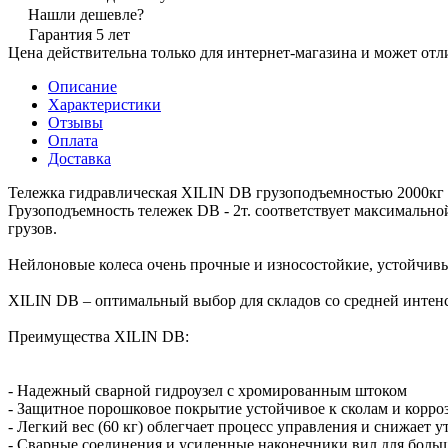
Нашли дешевле?
Гарантия 5 лет
Цена действительна только для интернет-магазина и может отл
Описание
Характеристики
Отзывы
Оплата
Доставка
Тележка гидравлическая XILIN DB грузоподъемностью 2000кг 
Грузоподъемность тележек DB - 2т. соответствует максимальн
грузов.
Нейлоновые колеса очень прочные и износостойкие, устойчивы
XILIN DB – оптимальный выбор для складов со средней интен
Преимущества XILIN DB:
- Надежный сварной гидроузел с хромированным штоком
- Защитное порошковое покрытие устойчивое к сколам и корро
- Легкий вес (60 кг) облегчает процесс управления и снижает 
- Сварные соединения и усиленные наконечники вил для боль