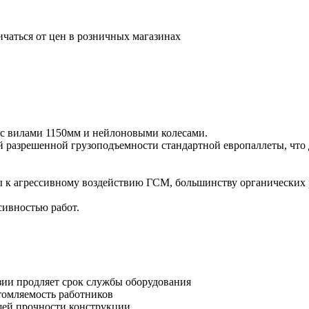
ичаться от цен в розничных магазинах
с вилами 1150мм и нейлоновыми колесами.
ой разрешенной грузоподъемности стандартной европаллеты, что
 к агрессивному воздействию ГСМ, большинству органических р
сивностью работ.
зии продляет срок службы оборудования
утомляемость работников
шей прочности конструкции