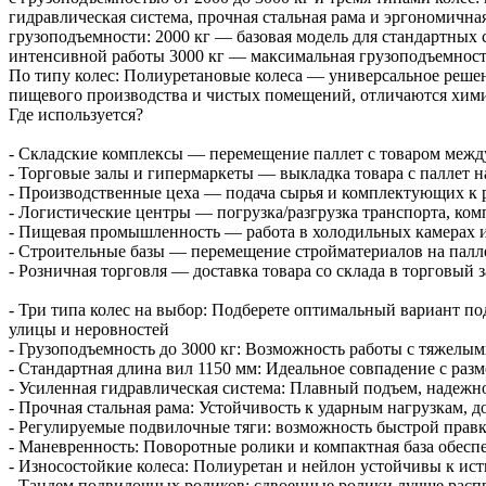
гидравлическая система, прочная стальная рама и эргономич
грузоподъемности: 2000 кг — базовая модель для стандартных 
интенсивной работы 3000 кг — максимальная грузоподъемность
По типу колес: Полиуретановые колеса — универсальное решен
пищевого производства и чистых помещений, отличаются хими
Где используется?
- Складские комплексы — перемещение паллет с товаром между
- Торговые залы и гипермаркеты — выкладка товара с паллет н
- Производственные цеха — подача сырья и комплектующих к 
- Логистические центры — погрузка/разгрузка транспорта, ком
- Пищевая промышленность — работа в холодильных камерах 
- Строительные базы — перемещение стройматериалов на паллет
- Розничная торговля — доставка товара со склада в торговый
- Три типа колес на выбор: Подберете оптимальный вариант п
улицы и неровностей
- Грузоподъемность до 3000 кг: Возможность работы с тяжелы
- Стандартная длина вил 1150 мм: Идеальное совпадение с раз
- Усиленная гидравлическая система: Плавный подъем, надежно
- Прочная стальная рама: Устойчивость к ударным нагрузкам, 
- Регулируемые подвилочные тяги: возможность быстрой прав
- Маневренность: Поворотные ролики и компактная база обесп
- Износостойкие колеса: Полиуретан и нейлон устойчивы к ис
- Тандем подвилочных роликов: сдвоенные ролики лучше расп