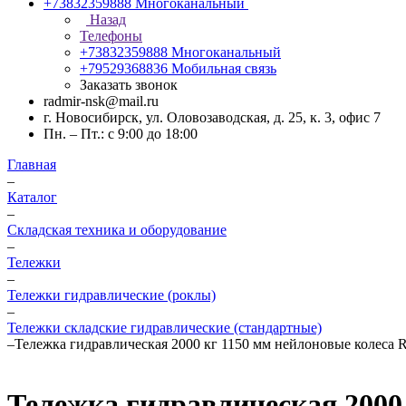
+73832359888
Многоканальный
Назад
Телефоны
+73832359888
Многоканальный
+79529368836
Мобильная связь
Заказать звонок
radmir-nsk@mail.ru
г. Новосибирск, ул. Оловозаводская, д. 25, к. 3, офис 7
Пн. – Пт.: с 9:00 до 18:00
Главная
–
Каталог
–
Складская техника и оборудование
–
Тележки
–
Тележки гидравлические (роклы)
–
Тележки складские гидравлические (стандартные)
–
Тележка гидравлическая 2000 кг 1150 мм нейлоновые колеса
Тележка гидравлическая 2000