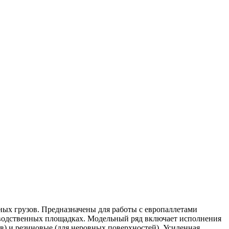
ых грузов. Предназначены для работы с европаллетами
изводственных площадках. Модельный ряд включает исполнения
в) и резиновые (для неровных поверхностей). Усиленная