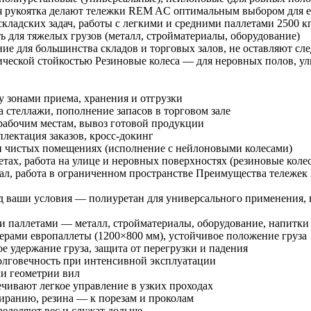
ная рукоятка делают тележки REM AC оптимальным выбором для
складских задач, работы с легкими и средними паллетами 2500 
 для тяжелых грузов (металл, стройматериалы, оборудование)
ие для большинства складов и торговых залов, не оставляют сл
ческой стойкостью Резиновые колеса — для неровных полов, ул
 зонами приема, хранения и отгрузки
а стеллажи, пополнение запасов в торговом зале
рабочим местам, вывоз готовой продукции
плектация заказов, кросс-докинг
и чистых помещениях (исполнение с нейлоновыми колесами)
ах, работа на улице и неровных поверхностях (резиновые колес
 зал, работа в ограниченном пространстве Преимущества тележе
од ваши условия — полиуретан для универсального применения,
ми паллетами — металл, стройматериалы, оборудование, напитки
мерами европаллеты (1200×800 мм), устойчивое положение груза
е удержание груза, защита от перегрузки и падения
долговечность при интенсивной эксплуатации
ки геометрии вил
ечивают легкое управление в узких проходах
тиранию, резина — к порезам и проколам
ределяют вес и служат дольше