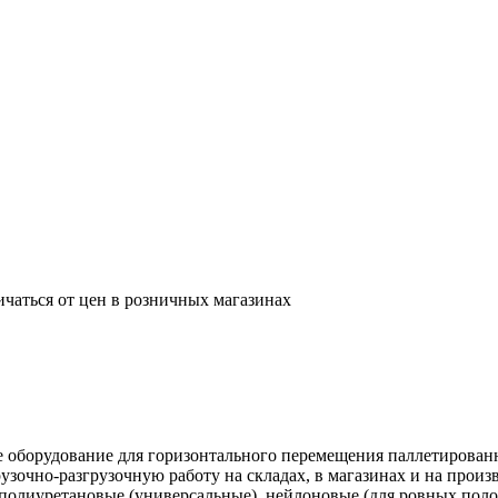
ичаться от цен в розничных магазинах
оборудование для горизонтального перемещения паллетированн
рузочно-разгрузочную работу на складах, в магазинах и на про
: полиуретановые (универсальные), нейлоновые (для ровных поло