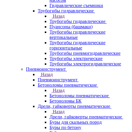
насосом
Гидравлические съемники
Трубогибы гидравлические
Назад
Трубогибы гидравлические
Пуансоны (башмаки)
Трубогибы гидравлические
вертикальные
Трубогибы гидравлические
горизонтальные
Трубогибы пневмогидравлические
Трубогибы электрические
Трубогибы электрогидравлические
Пневмоинструмент
Назад
Пневмоинструмент
Бетоноломы пневматические
Назад
Бетоноломы пневматические
Бетоноломы БК
Дрели, гайковерты пневматические
Назад
Дрели, гайковерты пневматические
Буры для скальных пород
Буры по бетону