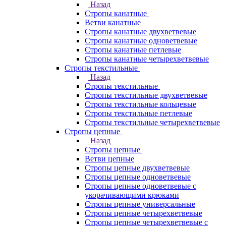
Назад
Стропы канатные
Ветви канатные
Стропы канатные двухветвевые
Стропы канатные одноветвевые
Стропы канатные петлевые
Стропы канатные четырехветвевые
Стропы текстильные
Назад
Стропы текстильные
Стропы текстильные двухветвевые
Стропы текстильные кольцевые
Стропы текстильные петлевые
Стропы текстильные четырехветвевые
Стропы цепные
Назад
Стропы цепные
Ветви цепные
Стропы цепные двухветвевые
Стропы цепные одноветвевые
Стропы цепные одноветвевые с
укорачивающими крюками
Стропы цепные универсальные
Стропы цепные четырехветвевые
Стропы цепные четырехветвевые с