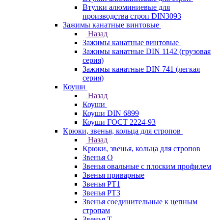
Втулки алюминиевые для
производства строп DIN3093
Зажимы канатные винтовые
Назад
Зажимы канатные винтовые
Зажимы канатные DIN 1142 (грузовая
серия)
Зажимы канатные DIN 741 (легкая
серия)
Коуши
Назад
Коуши
Коуши DIN 6899
Коуши ГОСТ 2224-93
Крюки, звенья, кольца для стропов
Назад
Крюки, звенья, кольца для стропов
Звенья О
Звенья овальные с плоским профилем
Звенья приварные
Звенья РТ1
Звенья РТ3
Звенья соединительные к цепным
стропам
Звенья Т