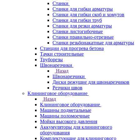
Станки
Станки для гибки арматуры
Станки для гибки скоб и хомутов
Станки для гибки труб
Станки для резки арматуры
Станки листогибочные
Станки правильно-отрезные
Станки резьбонакатные для арматуры
Станции для прогрева бетона
Тачки строительные
Труборезы
Швонарезчики
Назад
Швонарезчики
Диски режущие для швонарезчиков
Резчики швов
Клининговое оборудование
Назад
Клининговое оборудование
Машины подметальные
Машины поломоечные
Мойки высокого давления
Аккумуляторы для клинингового
оборудования
Комплектующие для клинингового