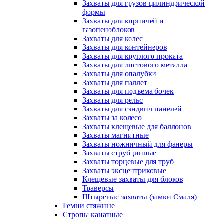
Захваты для грузов цилиндрической
формы
Захваты для кирпичей и
газопеноблоков
Захваты для колес
Захваты для контейнеров
Захваты для круглого проката
Захваты для листового металла
Захваты для опалубки
Захваты для паллет
Захваты для подъема бочек
Захваты для рельс
Захваты для сэндвич-панелей
Захваты за колесо
Захваты клещевые для баллонов
Захваты магнитные
Захваты ножничный для фанеры
Захваты струбцинные
Захваты торцевые для труб
Захваты эксцентриковые
Клещевые захваты для блоков
Траверсы
Штыревые захваты (замки Смаля)
Ремни стяжные
Стропы канатные