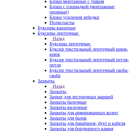
Блоки монтажные с ушком
Блоки с площадкой (монтажные
опорные)
Блоки усиления лебедки
Полиспасты
Буксиры канатные
Буксиры ленточные
Назад
Буксиры ленточные
Буксир текстильный ленточный крюк-
крюк
Буксир текстильный ленточный петля-
петля
Буксир текстильный ленточный скоба-
скоба
Захваты
Назад
Захваты
Захват для лестничных маршей
Захваты балочные
Захваты вилочные
Захваты для армированных колец
Захваты для балок
Захваты для барабанов, бухт и кабеля
Захваты для бордюрного камня