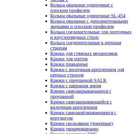
Кольца овальные одиночные c
плоским профилем
Кольца овальные одиночные SL-454
Кольца овальные с дополнительными
звеньями и плоским профилем
Кольца соединительные для ленточных
и круглопрядных строп
Кольца соединительные к цепным
стропам
Крюки для стяжных механизмов
Крюки для тентов
Крюки праварные
Крюки с вилочным креплением для
цепных стропов
Крюки с проушиной SALK
Крюки с широким зевом
Крюки самозакрывающиеся с
проушиной
Крюки самозакрывающийся с
вилочным креплением
Крюки самозащёлкивающиеся с
вертлюгом
Крюки скользящие (чокерные)
Крюки укорачивающие