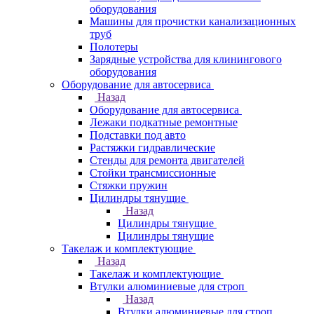
оборудования
Машины для прочистки канализационных
труб
Полотеры
Зарядные устройства для клинингового
оборудования
Оборудование для автосервиса
Назад
Оборудование для автосервиса
Лежаки подкатные ремонтные
Подставки под авто
Растяжки гидравлические
Стенды для ремонта двигателей
Стойки трансмиссионные
Стяжки пружин
Цилиндры тянущие
Назад
Цилиндры тянущие
Цилиндры тянущие
Такелаж и комплектующие
Назад
Такелаж и комплектующие
Втулки алюминиевые для строп
Назад
Втулки алюминиевые для строп