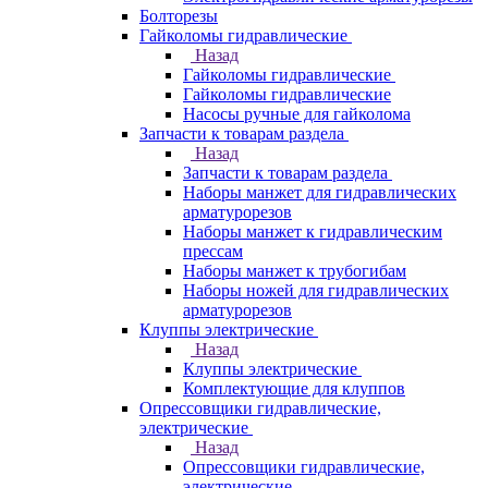
Болторезы
Гайколомы гидравлические
Назад
Гайколомы гидравлические
Гайколомы гидравлические
Насосы ручные для гайколома
Запчасти к товарам раздела
Назад
Запчасти к товарам раздела
Наборы манжет для гидравлических
арматурорезов
Наборы манжет к гидравлическим
прессам
Наборы манжет к трубогибам
Наборы ножей для гидравлических
арматурорезов
Клуппы электрические
Назад
Клуппы электрические
Комплектующие для клуппов
Опрессовщики гидравлические,
электрические
Назад
Опрессовщики гидравлические,
электрические