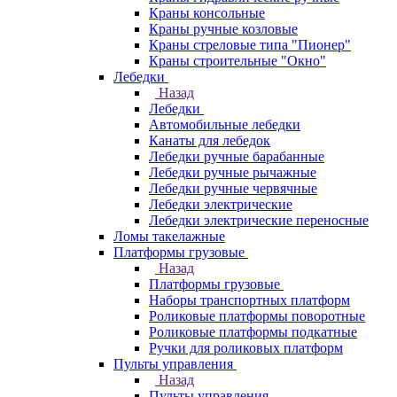
Краны консольные
Краны ручные козловые
Краны стреловые типа "Пионер"
Краны строительные "Окно"
Лебедки
Назад
Лебедки
Автомобильные лебедки
Канаты для лебедок
Лебедки ручные барабанные
Лебедки ручные рычажные
Лебедки ручные червячные
Лебедки электрические
Лебедки электрические переносные
Ломы такелажные
Платформы грузовые
Назад
Платформы грузовые
Наборы транспортных платформ
Роликовые платформы поворотные
Роликовые платформы подкатные
Ручки для роликовых платформ
Пульты управления
Назад
Пульты управления