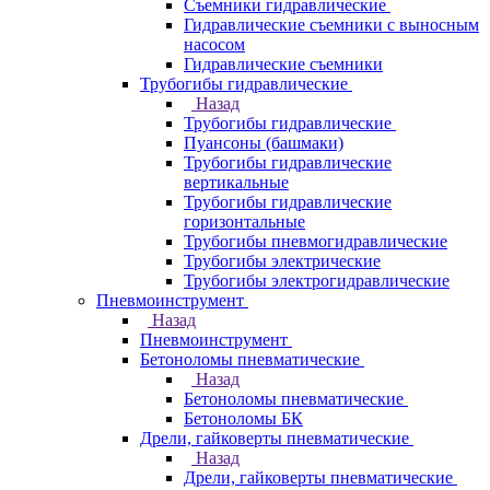
Съемники гидравлические
Гидравлические cъемники с выносным
насосом
Гидравлические съемники
Трубогибы гидравлические
Назад
Трубогибы гидравлические
Пуансоны (башмаки)
Трубогибы гидравлические
вертикальные
Трубогибы гидравлические
горизонтальные
Трубогибы пневмогидравлические
Трубогибы электрические
Трубогибы электрогидравлические
Пневмоинструмент
Назад
Пневмоинструмент
Бетоноломы пневматические
Назад
Бетоноломы пневматические
Бетоноломы БК
Дрели, гайковерты пневматические
Назад
Дрели, гайковерты пневматические