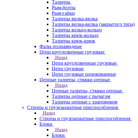
Талрепы
Рым-болты
Рым-гайки
Талрепы вилка-вилка
Талрепы вилка-вилка (закрытого типа)
Талрепы кольцо-кольцо
Талрепы крюк-кольцо
Талрепы крюк-крюк
Фалы полиамидные
Цепи круглозвенные грузовые
Назад
Цепи круглозвенные грузовые
Цепи грузовые
Цепи грузовые оцинкованные
Цепные талрепы, стяжки цепные
Назад
Цепные талрепы, стяжки цепные
Талрепы цепные с рычагом
Талрепы цепные с храповиком
Стропы и грузозахватные приспособления
Назад
Стропы и грузозахватные приспособления
Блоки
Назад
Блоки