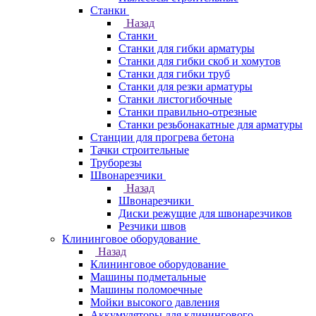
Станки
Назад
Станки
Станки для гибки арматуры
Станки для гибки скоб и хомутов
Станки для гибки труб
Станки для резки арматуры
Станки листогибочные
Станки правильно-отрезные
Станки резьбонакатные для арматуры
Станции для прогрева бетона
Тачки строительные
Труборезы
Швонарезчики
Назад
Швонарезчики
Диски режущие для швонарезчиков
Резчики швов
Клининговое оборудование
Назад
Клининговое оборудование
Машины подметальные
Машины поломоечные
Мойки высокого давления
Аккумуляторы для клинингового