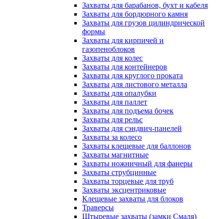
Захваты для барабанов, бухт и кабеля
Захваты для бордюрного камня
Захваты для грузов цилиндрической
формы
Захваты для кирпичей и
газопеноблоков
Захваты для колес
Захваты для контейнеров
Захваты для круглого проката
Захваты для листового металла
Захваты для опалубки
Захваты для паллет
Захваты для подъема бочек
Захваты для рельс
Захваты для сэндвич-панелей
Захваты за колесо
Захваты клещевые для баллонов
Захваты магнитные
Захваты ножничный для фанеры
Захваты струбцинные
Захваты торцевые для труб
Захваты эксцентриковые
Клещевые захваты для блоков
Траверсы
Штыревые захваты (замки Смаля)