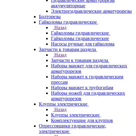
Гидравлические арматурорезы
аккумуляторные
Электрогидравлические арматурорезы
Болторезы
Гайколомы гидравлические
Назад
Гайколомы гидравлические
Гайколомы гидравлические
Насосы ручные для гайколома
Запчасти к товарам раздела
Назад
Запчасти к товарам раздела
Наборы манжет для гидравлических
арматурорезов
Наборы манжет к гидравлическим
прессам
Наборы манжет к трубогибам
Наборы ножей для гидравлических
арматурорезов
Клуппы электрические
Назад
Клуппы электрические
Комплектующие для клуппов
Опрессовщики гидравлические,
электрические