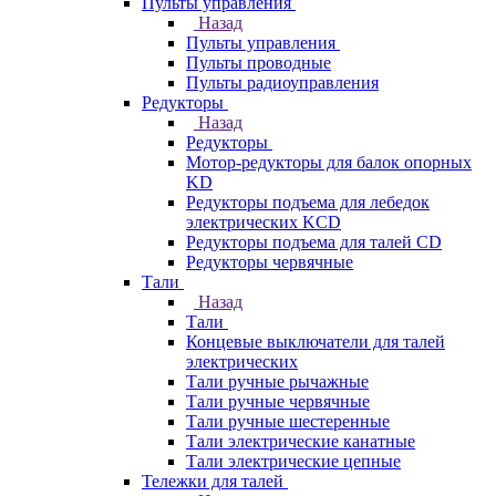
Пульты управления
Назад
Пульты управления
Пульты проводные
Пульты радиоуправления
Редукторы
Назад
Редукторы
Мотор-редукторы для балок опорных
KD
Редукторы подъема для лебедок
электрических KCD
Редукторы подъема для талей CD
Редукторы червячные
Тали
Назад
Тали
Концевые выключатели для талей
электрических
Тали ручные рычажные
Тали ручные червячные
Тали ручные шестеренные
Тали электрические канатные
Тали электрические цепные
Тележки для талей