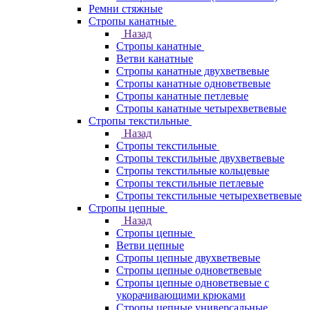
Ремни стяжные
Стропы канатные
Назад
Стропы канатные
Ветви канатные
Стропы канатные двухветвевые
Стропы канатные одноветвевые
Стропы канатные петлевые
Стропы канатные четырехветвевые
Стропы текстильные
Назад
Стропы текстильные
Стропы текстильные двухветвевые
Стропы текстильные кольцевые
Стропы текстильные петлевые
Стропы текстильные четырехветвевые
Стропы цепные
Назад
Стропы цепные
Ветви цепные
Стропы цепные двухветвевые
Стропы цепные одноветвевые
Стропы цепные одноветвевые с
укорачивающими крюками
Стропы цепные универсальные