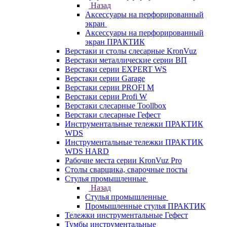
Назад
Аксессуары на перфорированный
экран
Аксессуары на перфорированный
экран ПРАКТИК
Верстаки и столы слесарные KronVuz
Верстаки металлические серии ВП
Верстаки серии EXPERT WS
Верстаки серии Garage
Верстаки серии PROFI M
Верстаки серии Profi W
Верстаки слесарные Toollbox
Верстаки слесарные Гефест
Инструментальные тележки ПРАКТИК
WDS
Инструментальные тележки ПРАКТИК
WDS HARD
Рабочие места серии KronVuz Pro
Столы сварщика, сварочные посты
Стулья промышленные
Назад
Стулья промышленные
Промышленные стулья ПРАКТИК
Тележки инструментальные Гефест
Тумбы инструментальные