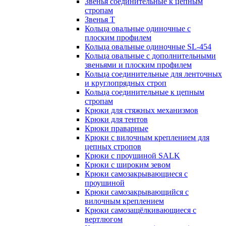
Звенья соединительные к цепным
стропам
Звенья Т
Кольца овальные одиночные c
плоским профилем
Кольца овальные одиночные SL-454
Кольца овальные с дополнительными
звеньями и плоским профилем
Кольца соединительные для ленточных
и круглопрядных строп
Кольца соединительные к цепным
стропам
Крюки для стяжных механизмов
Крюки для тентов
Крюки праварные
Крюки с вилочным креплением для
цепных стропов
Крюки с проушиной SALK
Крюки с широким зевом
Крюки самозакрывающиеся с
проушиной
Крюки самозакрывающийся с
вилочным креплением
Крюки самозащёлкивающиеся с
вертлюгом