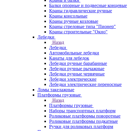
Краны и балки
Балки опорные и подвесные концевые
Краны гидравлические ручные
Краны консольные
Краны ручные козловые
Краны стреловые типа "Пионер"
Краны строительные "Окно"
Лебедки
Назад
Лебедки
Автомобильные лебедки
Канаты для лебедок
Лебедки ручные барабанные
Лебедки ручные рычажные
Лебедки ручные червячные
Лебедки электрические
Лебедки электрические переносные
Ломы такелажные
Платформы грузовые
Назад
Платформы грузовые
Наборы транспортных платформ
Роликовые платформы поворотные
Роликовые платформы подкатные
Ручки для роликовых платформ