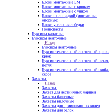
Блоки монтажные БМ
Блоки монтажные с крюком
Блоки монтажные с ушком
Блоки с площадкой (монтажные
опорные)
Блоки усиления лебедки
Полиспасты
Буксиры канатные
Буксиры ленточные
Назад
Буксиры ленточные
Буксир текстильный ленточный крюк-
крюк
Буксир текстильный ленточный петля-
петля
Буксир текстильный ленточный скоба-
скоба
Захваты
Назад
Захваты
Захват для лестничных маршей
Захваты балочные
Захваты вилочные
Захваты для армированных колец
Захваты для балок