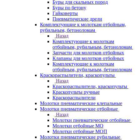
Буры для скальных пород
Буры по бетону
Гайковерты
Пневматические дрели
Комплектующие к молоткам отбойным,
рубильным, бетоноломам
Назад
Комплектующие к молоткам
отбойным, рубильным, бетоноломам
Запчасти для молотков отбойных
Клапаны для молотков отбойных
Комплектующие к молоткам
отбойным, рубильным, бетоноломам
Краскораспылители, краскопульты
Назад
Краскораспылители, краскопульты
Краскопульты ручные
Краскораспылители
Молотки пневматические клепальные
Молотки пневматические отбойные
Назад
Молотки пневматические отбойные
Молотки отбойные МО
Молотки отбойные МОП
Молотки пневматические рубильные