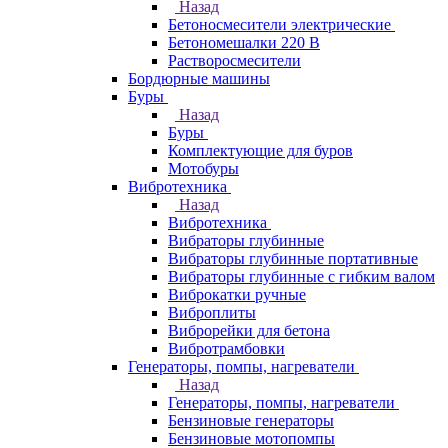
Назад
Бетоносмесители электрические
Бетономешалки 220 В
Растворосмесители
Бордюрные машины
Буры
Назад
Буры
Комплектующие для буров
Мотобуры
Вибротехника
Назад
Вибротехника
Вибраторы глубинные
Вибраторы глубинные портативные
Вибраторы глубинные с гибким валом
Виброкатки ручные
Виброплиты
Виброрейки для бетона
Вибротрамбовки
Генераторы, помпы, нагреватели
Назад
Генераторы, помпы, нагреватели
Бензиновые генераторы
Бензиновые мотопомпы