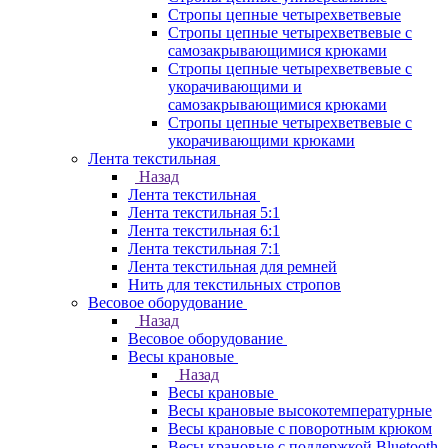
Стропы цепные четырехветвевые
Стропы цепные четырехветвевые с
самозакрывающимися крюками
Стропы цепные четырехветвевые с
укорачивающими и
самозакрывающимися крюками
Стропы цепные четырехветвевые с
укорачивающими крюками
Лента текстильная
Назад
Лента текстильная
Лента текстильная 5:1
Лента текстильная 6:1
Лента текстильная 7:1
Лента текстильная для ремней
Нить для текстильных стропов
Весовое оборудование
Назад
Весовое оборудование
Весы крановые
Назад
Весы крановые
Весы крановые высокотемпературные
Весы крановые с поворотным крюком
Весы крановые с поддержкой Bluetooth