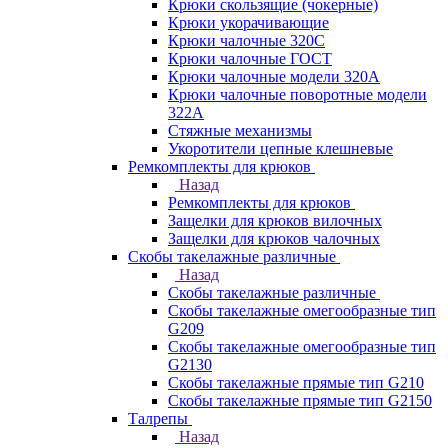
Крюки скользящие (чокерные)
Крюки укорачивающие
Крюки чалочные 320C
Крюки чалочные ГОСТ
Крюки чалочные модели 320А
Крюки чалочные поворотные модели
322А
Стяжные механизмы
Укоротители цепные клешневые
Ремкомплекты для крюков
Назад
Ремкомплекты для крюков
Защелки для крюков вилочных
Защелки для крюков чалочных
Скобы такелажные различные
Назад
Скобы такелажные различные
Скобы такелажные омегообразные тип
G209
Скобы такелажные омегообразные тип
G2130
Скобы такелажные прямые тип G210
Скобы такелажные прямые тип G2150
Талрепы
Назад