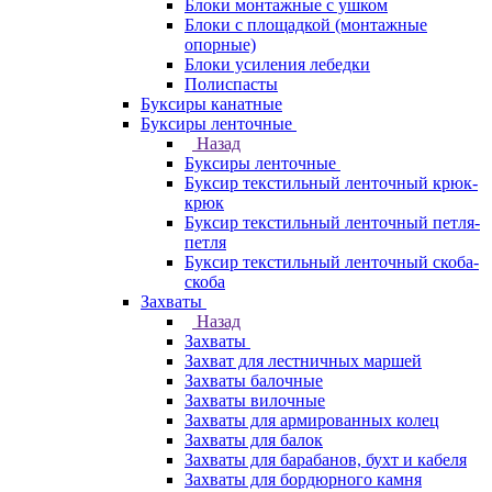
Блоки монтажные с ушком
Блоки с площадкой (монтажные
опорные)
Блоки усиления лебедки
Полиспасты
Буксиры канатные
Буксиры ленточные
Назад
Буксиры ленточные
Буксир текстильный ленточный крюк-
крюк
Буксир текстильный ленточный петля-
петля
Буксир текстильный ленточный скоба-
скоба
Захваты
Назад
Захваты
Захват для лестничных маршей
Захваты балочные
Захваты вилочные
Захваты для армированных колец
Захваты для балок
Захваты для барабанов, бухт и кабеля
Захваты для бордюрного камня