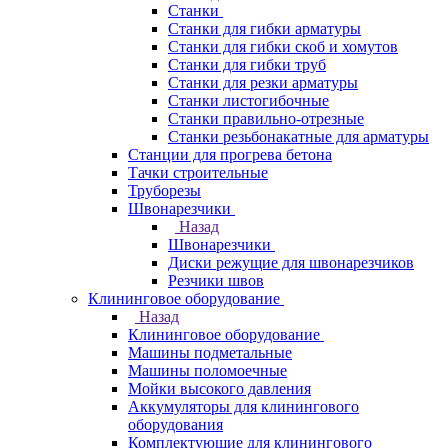
Станки
Станки для гибки арматуры
Станки для гибки скоб и хомутов
Станки для гибки труб
Станки для резки арматуры
Станки листогибочные
Станки правильно-отрезные
Станки резьбонакатные для арматуры
Станции для прогрева бетона
Тачки строительные
Труборезы
Швонарезчики
Назад
Швонарезчики
Диски режущие для швонарезчиков
Резчики швов
Клининговое оборудование
Назад
Клининговое оборудование
Машины подметальные
Машины поломоечные
Мойки высокого давления
Аккумуляторы для клинингового
оборудования
Комплектующие для клинингового