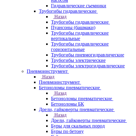
насосом
Гидравлические съемники
Трубогибы гидравлические
Назад
Трубогибы гидравлические
Пуансоны (башмаки)
Трубогибы гидравлические
вертикальные
Трубогибы гидравлические
горизонтальные
Трубогибы пневмогидравлические
Трубогибы электрические
Трубогибы электрогидравлические
Пневмоинструмент
Назад
Пневмоинструмент
Бетоноломы пневматические
Назад
Бетоноломы пневматические
Бетоноломы БК
Дрели, гайковерты пневматические
Назад
Дрели, гайковерты пневматические
Буры для скальных пород
Буры по бетону