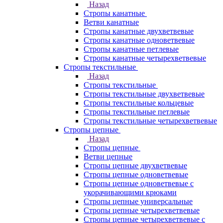
Назад
Стропы канатные
Ветви канатные
Стропы канатные двухветвевые
Стропы канатные одноветвевые
Стропы канатные петлевые
Стропы канатные четырехветвевые
Стропы текстильные
Назад
Стропы текстильные
Стропы текстильные двухветвевые
Стропы текстильные кольцевые
Стропы текстильные петлевые
Стропы текстильные четырехветвевые
Стропы цепные
Назад
Стропы цепные
Ветви цепные
Стропы цепные двухветвевые
Стропы цепные одноветвевые
Стропы цепные одноветвевые с
укорачивающими крюками
Стропы цепные универсальные
Стропы цепные четырехветвевые
Стропы цепные четырехветвевые с