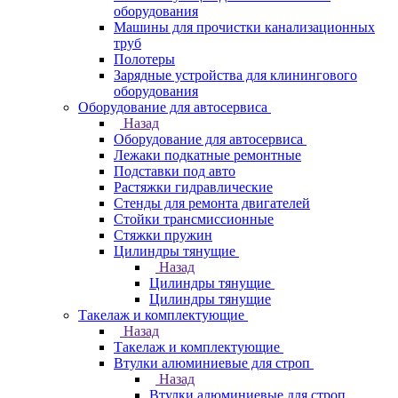
оборудования
Машины для прочистки канализационных
труб
Полотеры
Зарядные устройства для клинингового
оборудования
Оборудование для автосервиса
Назад
Оборудование для автосервиса
Лежаки подкатные ремонтные
Подставки под авто
Растяжки гидравлические
Стенды для ремонта двигателей
Стойки трансмиссионные
Стяжки пружин
Цилиндры тянущие
Назад
Цилиндры тянущие
Цилиндры тянущие
Такелаж и комплектующие
Назад
Такелаж и комплектующие
Втулки алюминиевые для строп
Назад
Втулки алюминиевые для строп