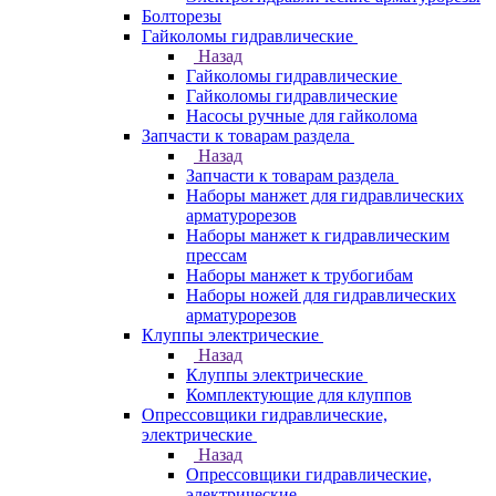
Болторезы
Гайколомы гидравлические
Назад
Гайколомы гидравлические
Гайколомы гидравлические
Насосы ручные для гайколома
Запчасти к товарам раздела
Назад
Запчасти к товарам раздела
Наборы манжет для гидравлических
арматурорезов
Наборы манжет к гидравлическим
прессам
Наборы манжет к трубогибам
Наборы ножей для гидравлических
арматурорезов
Клуппы электрические
Назад
Клуппы электрические
Комплектующие для клуппов
Опрессовщики гидравлические,
электрические
Назад
Опрессовщики гидравлические,
электрические