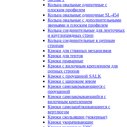
Кольца овальные одиночные c
плоским профилем
Кольца овальные одиночные SL-454
Кольца овальные с дополнительными
звеньями и плоским профилем
Кольца соединительные для ленточных
и круглопрядных строп
Кольца соединительные к цепным
стропам
Крюки для стяжных механизмов
Крюки для тентов
Крюки праварные
Крюки с вилочным креплением для
цепных стропов
Крюки с проушиной SALK
Крюки с широким зевом
Крюки самозакрывающиеся с
проушиной
Крюки самозакрывающийся с
вилочным креплением
Крюки самозащёлкивающиеся с
вертлюгом
Крюки скользящие (чокерные)
Крюки укорачивающие