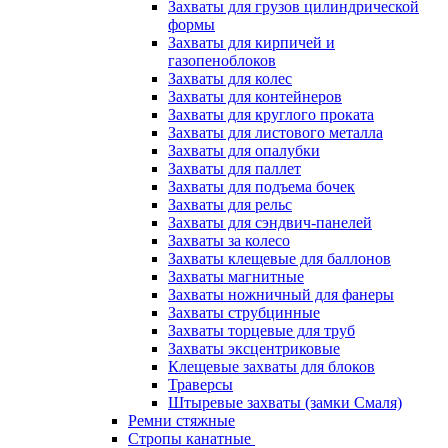
Захваты для грузов цилиндрической
формы
Захваты для кирпичей и
газопеноблоков
Захваты для колес
Захваты для контейнеров
Захваты для круглого проката
Захваты для листового металла
Захваты для опалубки
Захваты для паллет
Захваты для подъема бочек
Захваты для рельс
Захваты для сэндвич-панелей
Захваты за колесо
Захваты клещевые для баллонов
Захваты магнитные
Захваты ножничный для фанеры
Захваты струбцинные
Захваты торцевые для труб
Захваты эксцентриковые
Клещевые захваты для блоков
Траверсы
Штыревые захваты (замки Смаля)
Ремни стяжные
Стропы канатные