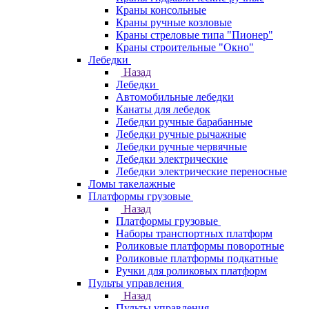
Краны консольные
Краны ручные козловые
Краны стреловые типа "Пионер"
Краны строительные "Окно"
Лебедки
Назад
Лебедки
Автомобильные лебедки
Канаты для лебедок
Лебедки ручные барабанные
Лебедки ручные рычажные
Лебедки ручные червячные
Лебедки электрические
Лебедки электрические переносные
Ломы такелажные
Платформы грузовые
Назад
Платформы грузовые
Наборы транспортных платформ
Роликовые платформы поворотные
Роликовые платформы подкатные
Ручки для роликовых платформ
Пульты управления
Назад
Пульты управления