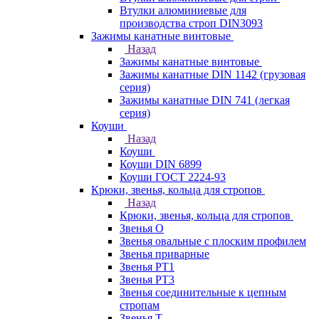
Втулки алюминиевые для
производства строп DIN3093
Зажимы канатные винтовые
Назад
Зажимы канатные винтовые
Зажимы канатные DIN 1142 (грузовая
серия)
Зажимы канатные DIN 741 (легкая
серия)
Коуши
Назад
Коуши
Коуши DIN 6899
Коуши ГОСТ 2224-93
Крюки, звенья, кольца для стропов
Назад
Крюки, звенья, кольца для стропов
Звенья О
Звенья овальные с плоским профилем
Звенья приварные
Звенья РТ1
Звенья РТ3
Звенья соединительные к цепным
стропам
Звенья Т