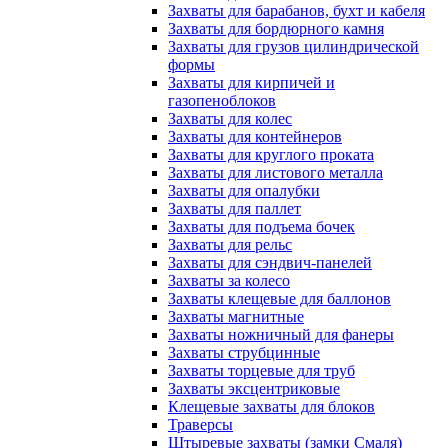
Захваты для барабанов, бухт и кабеля
Захваты для бордюрного камня
Захваты для грузов цилиндрической
формы
Захваты для кирпичей и
газопеноблоков
Захваты для колес
Захваты для контейнеров
Захваты для круглого проката
Захваты для листового металла
Захваты для опалубки
Захваты для паллет
Захваты для подъема бочек
Захваты для рельс
Захваты для сэндвич-панелей
Захваты за колесо
Захваты клещевые для баллонов
Захваты магнитные
Захваты ножничный для фанеры
Захваты струбцинные
Захваты торцевые для труб
Захваты эксцентриковые
Клещевые захваты для блоков
Траверсы
Штыревые захваты (замки Смаля)