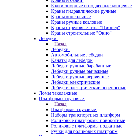
Краны и балки
Балки опорные и подвесные концевые
Краны гидравлические ручные
Краны консольные
Краны ручные козловые
Краны стреловые типа "Пионер"
Краны строительные "Окно"
Лебедки
Назад
Лебедки
Автомобильные лебедки
Канаты для лебедок
Лебедки ручные барабанные
Лебедки ручные рычажные
Лебедки ручные червячные
Лебедки электрические
Лебедки электрические переносные
Ломы такелажные
Платформы грузовые
Назад
Платформы грузовые
Наборы транспортных платформ
Роликовые платформы поворотные
Роликовые платформы подкатные
Ручки для роликовых платформ