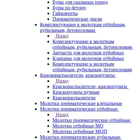
Буры для скальных пород
Буры по бетону
Гайковерты
Пневматические дрели
Комплектующие к молоткам отбойным,
рубильным, бетоноломам
Назад
Комплектующие к молоткам
отбойным, рубильным, бетоноломам
Запчасти для молотков отбойных
Клапаны для молотков отбойных
Комплектующие к молоткам
отбойным, рубильным, бетоноломам
Краскораспылители, краскопульты
Назад
Краскораспылители, краскопульты
Краскопульты ручные
Краскораспылители
Молотки пневматические клепальные
Молотки пневматические отбойные
Назад
Молотки пневматические отбойные
Молотки отбойные МО
Молотки отбойные МОП
Молотки пневматические рубильные