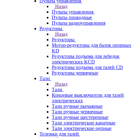
Пульты управления
Назад
Пульты управления
Пульты проводные
Пульты радиоуправления
Редукторы
Назад
Редукторы
Мотор-редукторы для балок опорных
KD
Редукторы подъема для лебедок
электрических KCD
Редукторы подъема для талей CD
Редукторы червячные
Тали
Назад
Тали
Концевые выключатели для талей
электрических
Тали ручные рычажные
Тали ручные червячные
Тали ручные шестеренные
Тали электрические канатные
Тали электрические цепные
Тележки для талей