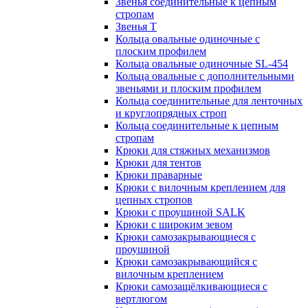
Звенья соединительные к цепным
стропам
Звенья Т
Кольца овальные одиночные c
плоским профилем
Кольца овальные одиночные SL-454
Кольца овальные с дополнительными
звеньями и плоским профилем
Кольца соединительные для ленточных
и круглопрядных строп
Кольца соединительные к цепным
стропам
Крюки для стяжных механизмов
Крюки для тентов
Крюки праварные
Крюки с вилочным креплением для
цепных стропов
Крюки с проушиной SALK
Крюки с широким зевом
Крюки самозакрывающиеся с
проушиной
Крюки самозакрывающийся с
вилочным креплением
Крюки самозащёлкивающиеся с
вертлюгом