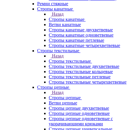
Ремни стяжные
Стропы канатные
Назад
Стропы канатные
Ветви канатные
Стропы канатные двухветвевые
Стропы канатные одноветвевые
Стропы канатные петлевые
Стропы канатные четырехветвевые
Стропы текстильные
Назад
Стропы текстильные
Стропы текстильные двухветвевые
Стропы текстильные кольцевые
Стропы текстильные петлевые
Стропы текстильные четырехветвевые
Стропы цепные
Назад
Стропы цепные
Ветви цепные
Стропы цепные двухветвевые
Стропы цепные одноветвевые
Стропы цепные одноветвевые с
укорачивающими крюками
Стропы цепные универсальные