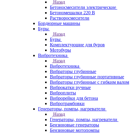
Назад
Бетоносмесители электрические
Бетономешалки 220 В
Растворосмесители
Бордюрные машины
Буры
Назад
Буры
Комплектующие для буров
Мотобуры
Вибротехника
Назад
Вибротехника
Вибраторы глубинные
Вибраторы глубинные портативные
Вибраторы глубинные с гибким валом
Виброкатки ручные
Виброплиты
Виброрейки для бетона
Вибротрамбовки
Генераторы, помпы, нагреватели
Назад
Генераторы, помпы, нагреватели
Бензиновые генераторы
Бензиновые мотопомпы