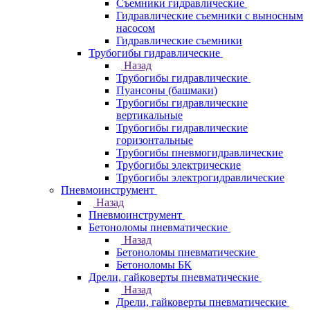
Съемники гидравлические
Гидравлические cъемники с выносным
насосом
Гидравлические съемники
Трубогибы гидравлические
Назад
Трубогибы гидравлические
Пуансоны (башмаки)
Трубогибы гидравлические
вертикальные
Трубогибы гидравлические
горизонтальные
Трубогибы пневмогидравлические
Трубогибы электрические
Трубогибы электрогидравлические
Пневмоинструмент
Назад
Пневмоинструмент
Бетоноломы пневматические
Назад
Бетоноломы пневматические
Бетоноломы БК
Дрели, гайковерты пневматические
Назад
Дрели, гайковерты пневматические