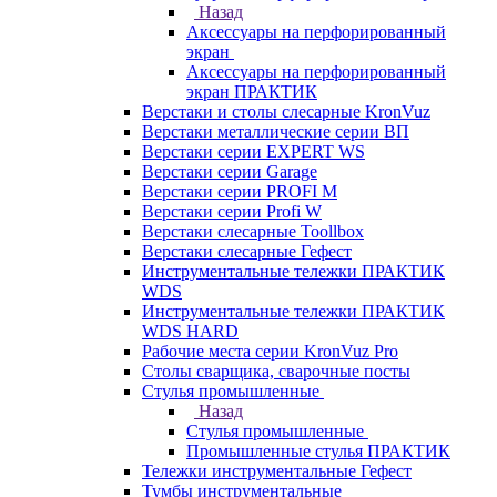
Назад
Аксессуары на перфорированный
экран
Аксессуары на перфорированный
экран ПРАКТИК
Верстаки и столы слесарные KronVuz
Верстаки металлические серии ВП
Верстаки серии EXPERT WS
Верстаки серии Garage
Верстаки серии PROFI M
Верстаки серии Profi W
Верстаки слесарные Toollbox
Верстаки слесарные Гефест
Инструментальные тележки ПРАКТИК
WDS
Инструментальные тележки ПРАКТИК
WDS HARD
Рабочие места серии KronVuz Pro
Столы сварщика, сварочные посты
Стулья промышленные
Назад
Стулья промышленные
Промышленные стулья ПРАКТИК
Тележки инструментальные Гефест
Тумбы инструментальные