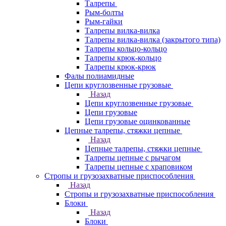
Талрепы
Рым-болты
Рым-гайки
Талрепы вилка-вилка
Талрепы вилка-вилка (закрытого типа)
Талрепы кольцо-кольцо
Талрепы крюк-кольцо
Талрепы крюк-крюк
Фалы полиамидные
Цепи круглозвенные грузовые
Назад
Цепи круглозвенные грузовые
Цепи грузовые
Цепи грузовые оцинкованные
Цепные талрепы, стяжки цепные
Назад
Цепные талрепы, стяжки цепные
Талрепы цепные с рычагом
Талрепы цепные с храповиком
Стропы и грузозахватные приспособления
Назад
Стропы и грузозахватные приспособления
Блоки
Назад
Блоки