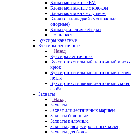
Блоки монтажные БМ
Блоки монтажные с крюком
Блоки монтажные с ушком
Блоки с площадкой (монтажные
опорные)
Блоки усиления лебедки
Полиспасты
Буксиры канатные
Буксиры ленточные
Назад
Буксиры ленточные
Буксир текстильный ленточный крюк-
крюк
Буксир текстильный ленточный петля-
петля
Буксир текстильный ленточный скоба-
скоба
Захваты
Назад
Захваты
Захват для лестничных маршей
Захваты балочные
Захваты вилочные
Захваты для армированных колец
Захваты для балок