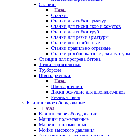
Станки
Назад
Станки
Станки для гибки арматуры
Станки для гибки скоб и хомутов
Станки для гибки труб
Станки для резки арматуры
Станки листогибочные
Станки правильно-отрезные
Станки резьбонакатные для арматуры
Станции для прогрева бетона
Тачки строительные
Труборезы
Швонарезчики
Назад
Швонарезчики
Диски режущие для швонарезчиков
Резчики швов
Клининговое оборудование
Назад
Клининговое оборудование
Машины подметальные
Машины поломоечные
Мойки высокого давления
Аккумуляторы для клинингового