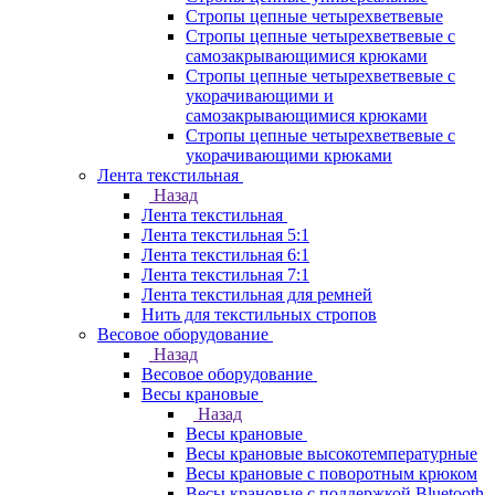
Стропы цепные четырехветвевые
Стропы цепные четырехветвевые с
самозакрывающимися крюками
Стропы цепные четырехветвевые с
укорачивающими и
самозакрывающимися крюками
Стропы цепные четырехветвевые с
укорачивающими крюками
Лента текстильная
Назад
Лента текстильная
Лента текстильная 5:1
Лента текстильная 6:1
Лента текстильная 7:1
Лента текстильная для ремней
Нить для текстильных стропов
Весовое оборудование
Назад
Весовое оборудование
Весы крановые
Назад
Весы крановые
Весы крановые высокотемпературные
Весы крановые с поворотным крюком
Весы крановые с поддержкой Bluetooth