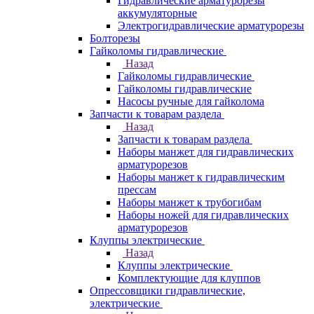
Гидравлические арматурорезы
аккумуляторные
Электрогидравлические арматурорезы
Болторезы
Гайколомы гидравлические
Назад
Гайколомы гидравлические
Гайколомы гидравлические
Насосы ручные для гайколома
Запчасти к товарам раздела
Назад
Запчасти к товарам раздела
Наборы манжет для гидравлических
арматурорезов
Наборы манжет к гидравлическим
прессам
Наборы манжет к трубогибам
Наборы ножей для гидравлических
арматурорезов
Клуппы электрические
Назад
Клуппы электрические
Комплектующие для клуппов
Опрессовщики гидравлические,
электрические