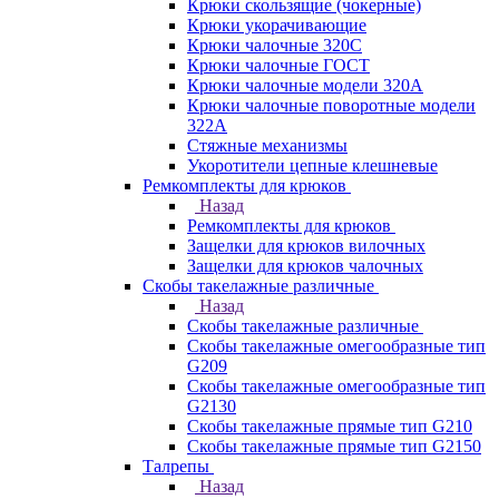
Крюки скользящие (чокерные)
Крюки укорачивающие
Крюки чалочные 320C
Крюки чалочные ГОСТ
Крюки чалочные модели 320А
Крюки чалочные поворотные модели
322А
Стяжные механизмы
Укоротители цепные клешневые
Ремкомплекты для крюков
Назад
Ремкомплекты для крюков
Защелки для крюков вилочных
Защелки для крюков чалочных
Скобы такелажные различные
Назад
Скобы такелажные различные
Скобы такелажные омегообразные тип
G209
Скобы такелажные омегообразные тип
G2130
Скобы такелажные прямые тип G210
Скобы такелажные прямые тип G2150
Талрепы
Назад