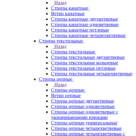
Назад
Стропы канатные
Ветви канатные
Стропы канатные двухветвевые
Стропы канатные одноветвевые
Стропы канатные петлевые
Стропы канатные четырехветвевые
Стропы текстильные
Назад
Стропы текстильные
Стропы текстильные двухветвевые
Стропы текстильные кольцевые
Стропы текстильные петлевые
Стропы текстильные четырехветвевые
Стропы цепные
Назад
Стропы цепные
Ветви цепные
Стропы цепные двухветвевые
Стропы цепные одноветвевые
Стропы цепные одноветвевые с
укорачивающими крюками
Стропы цепные универсальные
Стропы цепные четырехветвевые
Стропы цепные четырехветвевые с