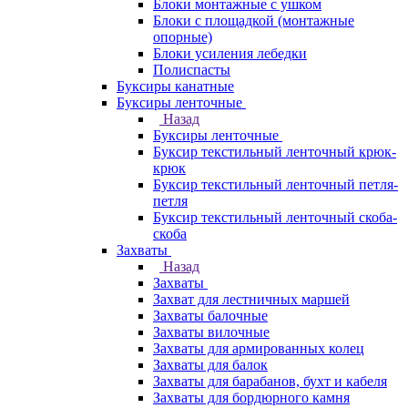
Блоки монтажные с ушком
Блоки с площадкой (монтажные
опорные)
Блоки усиления лебедки
Полиспасты
Буксиры канатные
Буксиры ленточные
Назад
Буксиры ленточные
Буксир текстильный ленточный крюк-
крюк
Буксир текстильный ленточный петля-
петля
Буксир текстильный ленточный скоба-
скоба
Захваты
Назад
Захваты
Захват для лестничных маршей
Захваты балочные
Захваты вилочные
Захваты для армированных колец
Захваты для балок
Захваты для барабанов, бухт и кабеля
Захваты для бордюрного камня