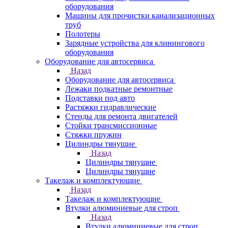
оборудования
Машины для прочистки канализационных
труб
Полотеры
Зарядные устройства для клинингового
оборудования
Оборудование для автосервиса
Назад
Оборудование для автосервиса
Лежаки подкатные ремонтные
Подставки под авто
Растяжки гидравлические
Стенды для ремонта двигателей
Стойки трансмиссионные
Стяжки пружин
Цилиндры тянущие
Назад
Цилиндры тянущие
Цилиндры тянущие
Такелаж и комплектующие
Назад
Такелаж и комплектующие
Втулки алюминиевые для строп
Назад
Втулки алюминиевые для строп