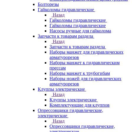
Болторезы
Гайколомы гидравлические
Назад
Гайколомы гидравлические
Гайколомы гидравлические
Насосы ручные для гайколома
Запчасти к товарам раздела
Назад
Запчасти к товарам раздела
Наборы манжет для гидравлических
арматурорезов
Наборы манжет к гидравлическим
прессам
Наборы манжет к трубогибам
Наборы ножей для гидравлических
арматурорезов
Клуппы электрические
Назад
Клуппы электрические
Комплектующие для клуппов
Опрессовщики гидравлические,
электрические
Назад
Опрессовщики гидравлические,
электрические