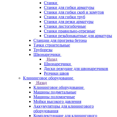
Станки
Станки для гибки арматуры
Станки для гибки скоб и хомутов
Станки для гибки труб
Станки для резки арматуры
Станки листогибочные
Станки правильно-отрезные
Станки резьбонакатные для арматуры
Станции для прогрева бетона
Тачки строительные
Труборезы
Швонарезчики
Назад
Швонарезчики
Диски режущие для швонарезчиков
Резчики швов
Клининговое оборудование
Назад
Клининговое оборудование
Машины подметальные
Машины поломоечные
Мойки высокого давления
Аккумуляторы для клинингового
оборудования
Комплектующие для клинингового