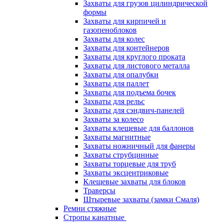
Захваты для грузов цилиндрической
формы
Захваты для кирпичей и
газопеноблоков
Захваты для колес
Захваты для контейнеров
Захваты для круглого проката
Захваты для листового металла
Захваты для опалубки
Захваты для паллет
Захваты для подъема бочек
Захваты для рельс
Захваты для сэндвич-панелей
Захваты за колесо
Захваты клещевые для баллонов
Захваты магнитные
Захваты ножничный для фанеры
Захваты струбцинные
Захваты торцевые для труб
Захваты эксцентриковые
Клещевые захваты для блоков
Траверсы
Штыревые захваты (замки Смаля)
Ремни стяжные
Стропы канатные