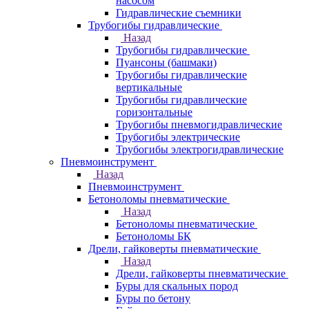
насосом
Гидравлические съемники
Трубогибы гидравлические
Назад
Трубогибы гидравлические
Пуансоны (башмаки)
Трубогибы гидравлические
вертикальные
Трубогибы гидравлические
горизонтальные
Трубогибы пневмогидравлические
Трубогибы электрические
Трубогибы электрогидравлические
Пневмоинструмент
Назад
Пневмоинструмент
Бетоноломы пневматические
Назад
Бетоноломы пневматические
Бетоноломы БК
Дрели, гайковерты пневматические
Назад
Дрели, гайковерты пневматические
Буры для скальных пород
Буры по бетону