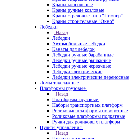
Краны консольные
Краны ручные козловые
Краны стреловые типа "Пионер"
Краны строительные "Окно"
Лебедки
Назад
Лебедки
Автомобильные лебедки
Канаты для лебедок
Лебедки ручные барабанные
Лебедки ручные рычажные
Лебедки ручные червячные
Лебедки электрические
Лебедки электрические переносные
Ломы такелажные
Платформы грузовые
Назад
Платформы грузовые
Наборы транспортных платформ
Роликовые платформы поворотные
Роликовые платформы подкатные
Ручки для роликовых платформ
Пульты управления
Назад
Пульты управления