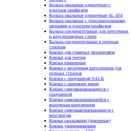
Кольца овальные одиночные c
плоским профилем
Кольца овальные одиночные SL-454
Кольца овальные с дополнительными
звеньями и плоским профилем
Кольца соединительные для ленточных
и круглопрядных строп
Кольца соединительные к цепным
стропам
Крюки для стяжных механизмов
Крюки для тентов
Крюки праварные
Крюки с вилочным креплением для
цепных стропов
Крюки с проушиной SALK
Крюки с широким зевом
Крюки самозакрывающиеся с
проушиной
Крюки самозакрывающийся с
вилочным креплением
Крюки самозащёлкивающиеся с
вертлюгом
Крюки скользящие (чокерные)
Крюки укорачивающие