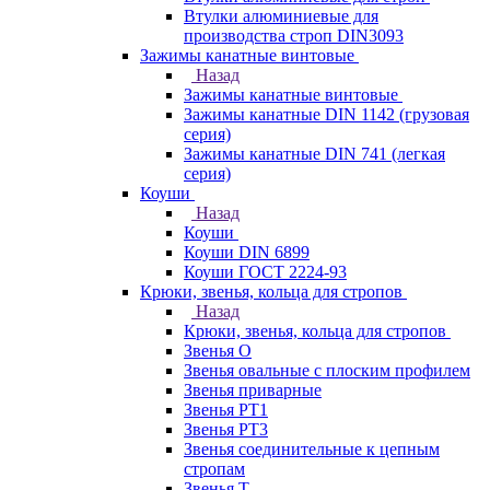
Втулки алюминиевые для
производства строп DIN3093
Зажимы канатные винтовые
Назад
Зажимы канатные винтовые
Зажимы канатные DIN 1142 (грузовая
серия)
Зажимы канатные DIN 741 (легкая
серия)
Коуши
Назад
Коуши
Коуши DIN 6899
Коуши ГОСТ 2224-93
Крюки, звенья, кольца для стропов
Назад
Крюки, звенья, кольца для стропов
Звенья О
Звенья овальные с плоским профилем
Звенья приварные
Звенья РТ1
Звенья РТ3
Звенья соединительные к цепным
стропам
Звенья Т