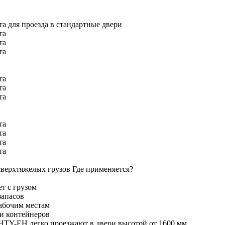
а для проезда в стандартные двери
та
та
та
та
та
та
та
та
та
та
 сверхтяжелых грузов Где применяется?
т с грузом
запасов
рабочим местам
 и контейнеров
TY-EH легко проезжают в двери высотой от 1600 мм