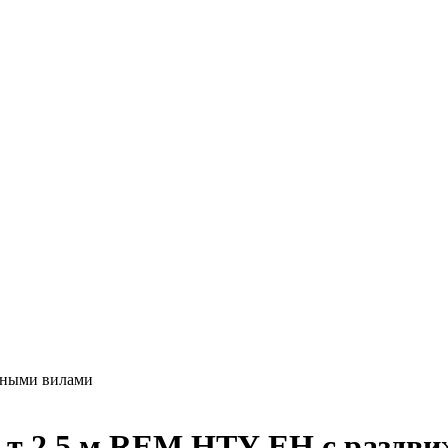
жными вилами
5 т 2,5 м REM HTY-EH с разд