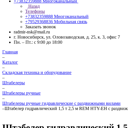
+73832359888
Многоканальный
Назад
Телефоны
+73832359888
Многоканальный
+79529368836
Мобильная связь
Заказать звонок
radmir-nsk@mail.ru
г. Новосибирск, ул. Оловозаводская, д. 25, к. 3, офис 7
Пн. – Пт.: с 9:00 до 18:00
Главная
–
Каталог
–
Складская техника и оборудование
–
Штабелеры
–
Штабелеры ручные
–
Штабелеры ручные гидравлические с раздвижными вилами
–
Штабелер гидравлический 1,5 т 2,5 м REM HTY-EH с раздви
Штабелер гидравлический 1,