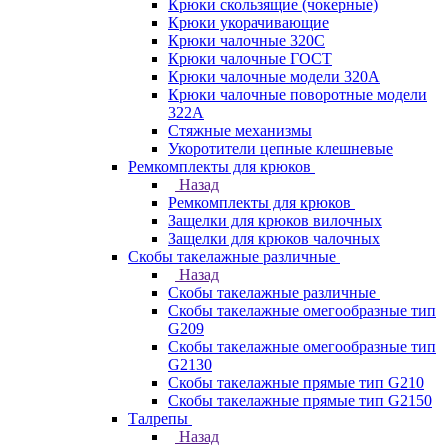
Крюки скользящие (чокерные)
Крюки укорачивающие
Крюки чалочные 320C
Крюки чалочные ГОСТ
Крюки чалочные модели 320А
Крюки чалочные поворотные модели
322А
Стяжные механизмы
Укоротители цепные клешневые
Ремкомплекты для крюков
Назад
Ремкомплекты для крюков
Защелки для крюков вилочных
Защелки для крюков чалочных
Скобы такелажные различные
Назад
Скобы такелажные различные
Скобы такелажные омегообразные тип
G209
Скобы такелажные омегообразные тип
G2130
Скобы такелажные прямые тип G210
Скобы такелажные прямые тип G2150
Талрепы
Назад