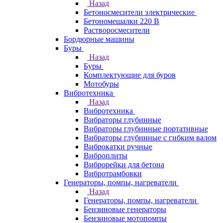
Назад
Бетоносмесители электрические
Бетономешалки 220 В
Растворосмесители
Бордюрные машины
Буры
Назад
Буры
Комплектующие для буров
Мотобуры
Вибротехника
Назад
Вибротехника
Вибраторы глубинные
Вибраторы глубинные портативные
Вибраторы глубинные с гибким валом
Виброкатки ручные
Виброплиты
Виброрейки для бетона
Вибротрамбовки
Генераторы, помпы, нагреватели
Назад
Генераторы, помпы, нагреватели
Бензиновые генераторы
Бензиновые мотопомпы