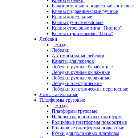
Краны и балки
Балки опорные и подвесные концевые
Краны гидравлические ручные
Краны консольные
Краны ручные козловые
Краны стреловые типа "Пионер"
Краны строительные "Окно"
Лебедки
Назад
Лебедки
Автомобильные лебедки
Канаты для лебедок
Лебедки ручные барабанные
Лебедки ручные рычажные
Лебедки ручные червячные
Лебедки электрические
Лебедки электрические переносные
Ломы такелажные
Платформы грузовые
Назад
Платформы грузовые
Наборы транспортных платформ
Роликовые платформы поворотные
Роликовые платформы подкатные
Ручки для роликовых платформ