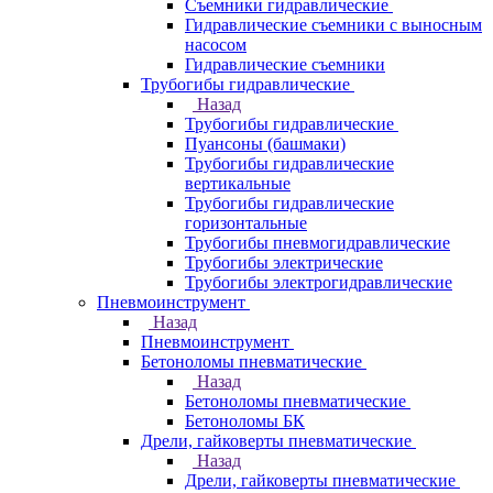
Съемники гидравлические
Гидравлические cъемники с выносным
насосом
Гидравлические съемники
Трубогибы гидравлические
Назад
Трубогибы гидравлические
Пуансоны (башмаки)
Трубогибы гидравлические
вертикальные
Трубогибы гидравлические
горизонтальные
Трубогибы пневмогидравлические
Трубогибы электрические
Трубогибы электрогидравлические
Пневмоинструмент
Назад
Пневмоинструмент
Бетоноломы пневматические
Назад
Бетоноломы пневматические
Бетоноломы БК
Дрели, гайковерты пневматические
Назад
Дрели, гайковерты пневматические