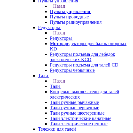
Пульты управления
Назад
Пульты управления
Пульты проводные
Пульты радиоуправления
Редукторы
Назад
Редукторы
Мотор-редукторы для балок опорных
KD
Редукторы подъема для лебедок
электрических KCD
Редукторы подъема для талей CD
Редукторы червячные
Тали
Назад
Тали
Концевые выключатели для талей
электрических
Тали ручные рычажные
Тали ручные червячные
Тали ручные шестеренные
Тали электрические канатные
Тали электрические цепные
Тележки для талей