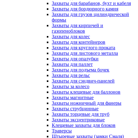
Захваты для барабанов, бухт и кабеля
Захваты для бордюрного камня
Захваты для грузов цилиндрической
формы
Захваты для кирпичей и
газопеноблоков
Захваты для колес
Захваты для контейнеров
Захваты для круглого проката
Захваты для листового металла
Захваты для опалубки
Захваты для паллет
Захваты для подъема бочек
Захваты для рельс
Захваты для сэндвич-панелей
Захваты за колесо
Захваты клещевые для баллонов
Захваты магнитные
Захваты ножничный для фанеры
Захваты струбцинные
Захваты торцевые для труб
Захваты эксцентриковые
Клещевые захваты для блоков
Траверсы
Штыревые захваты (замки Смаля)