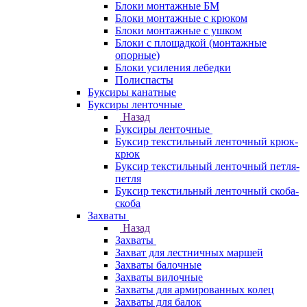
Блоки монтажные БМ
Блоки монтажные с крюком
Блоки монтажные с ушком
Блоки с площадкой (монтажные
опорные)
Блоки усиления лебедки
Полиспасты
Буксиры канатные
Буксиры ленточные
Назад
Буксиры ленточные
Буксир текстильный ленточный крюк-
крюк
Буксир текстильный ленточный петля-
петля
Буксир текстильный ленточный скоба-
скоба
Захваты
Назад
Захваты
Захват для лестничных маршей
Захваты балочные
Захваты вилочные
Захваты для армированных колец
Захваты для балок