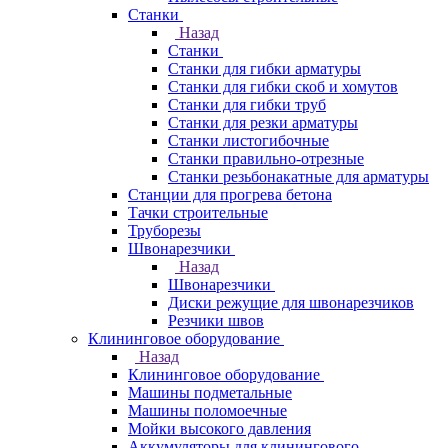
Станки
Назад
Станки
Станки для гибки арматуры
Станки для гибки скоб и хомутов
Станки для гибки труб
Станки для резки арматуры
Станки листогибочные
Станки правильно-отрезные
Станки резьбонакатные для арматуры
Станции для прогрева бетона
Тачки строительные
Труборезы
Швонарезчики
Назад
Швонарезчики
Диски режущие для швонарезчиков
Резчики швов
Клининговое оборудование
Назад
Клининговое оборудование
Машины подметальные
Машины поломоечные
Мойки высокого давления
Аккумуляторы для клинингового