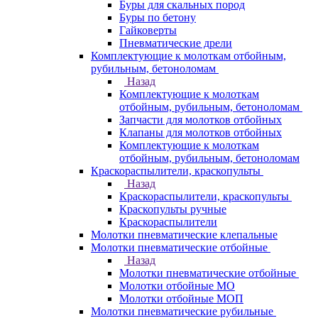
Буры для скальных пород
Буры по бетону
Гайковерты
Пневматические дрели
Комплектующие к молоткам отбойным,
рубильным, бетоноломам
Назад
Комплектующие к молоткам
отбойным, рубильным, бетоноломам
Запчасти для молотков отбойных
Клапаны для молотков отбойных
Комплектующие к молоткам
отбойным, рубильным, бетоноломам
Краскораспылители, краскопульты
Назад
Краскораспылители, краскопульты
Краскопульты ручные
Краскораспылители
Молотки пневматические клепальные
Молотки пневматические отбойные
Назад
Молотки пневматические отбойные
Молотки отбойные МО
Молотки отбойные МОП
Молотки пневматические рубильные