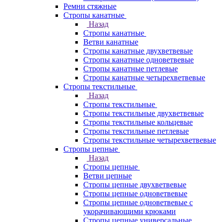
Ремни стяжные
Стропы канатные
Назад
Стропы канатные
Ветви канатные
Стропы канатные двухветвевые
Стропы канатные одноветвевые
Стропы канатные петлевые
Стропы канатные четырехветвевые
Стропы текстильные
Назад
Стропы текстильные
Стропы текстильные двухветвевые
Стропы текстильные кольцевые
Стропы текстильные петлевые
Стропы текстильные четырехветвевые
Стропы цепные
Назад
Стропы цепные
Ветви цепные
Стропы цепные двухветвевые
Стропы цепные одноветвевые
Стропы цепные одноветвевые с
укорачивающими крюками
Стропы цепные универсальные