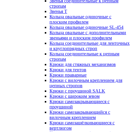
Звенья соединительные к цепным
стропам
Звенья Т
Кольца овальные одиночные c
плоским профилем
Кольца овальные одиночные SL-454
Кольца овальные с дополнительными
звеньями и плоским профилем
Кольца соединительные для ленточных
и круглопрядных строп
Кольца соединительные к цепным
стропам
Крюки для стяжных механизмов
Крюки для тентов
Крюки праварные
Крюки с вилочным креплением для
цепных стропов
Крюки с проушиной SALK
Крюки с широким зевом
Крюки самозакрывающиеся с
проушиной
Крюки самозакрывающийся с
вилочным креплением
Крюки самозащёлкивающиеся с
вертлюгом