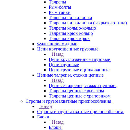
Талрепы
Рым-болты
Рым-гайки
Талрепы вилка-вилка
Талрепы вилка-вилка (закрытого типа)
Талрепы кольцо-кольцо
Талрепы крюк-кольцо
Талрепы крюк-крюк
Фалы полиамидные
Цепи круглозвенные грузовые
Назад
Цепи круглозвенные грузовые
Цепи грузовые
Цепи грузовые оцинкованные
Цепные талрепы, стяжки цепные
Назад
Цепные талрепы, стяжки цепные
Талрепы цепные с рычагом
Талрепы цепные с храповиком
Стропы и грузозахватные приспособления
Назад
Стропы и грузозахватные приспособления
Блоки
Назад
Блоки