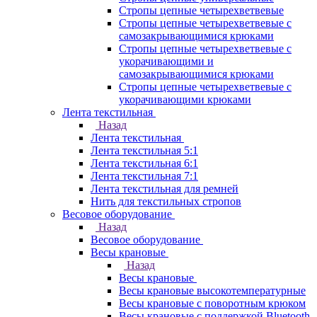
Стропы цепные четырехветвевые
Стропы цепные четырехветвевые с
самозакрывающимися крюками
Стропы цепные четырехветвевые с
укорачивающими и
самозакрывающимися крюками
Стропы цепные четырехветвевые с
укорачивающими крюками
Лента текстильная
Назад
Лента текстильная
Лента текстильная 5:1
Лента текстильная 6:1
Лента текстильная 7:1
Лента текстильная для ремней
Нить для текстильных стропов
Весовое оборудование
Назад
Весовое оборудование
Весы крановые
Назад
Весы крановые
Весы крановые высокотемпературные
Весы крановые с поворотным крюком
Весы крановые с поддержкой Bluetooth