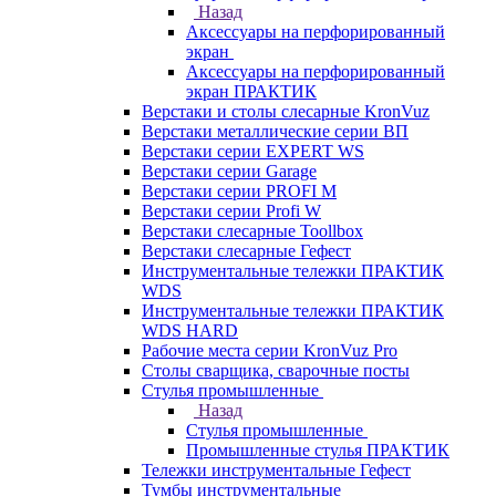
Назад
Аксессуары на перфорированный
экран
Аксессуары на перфорированный
экран ПРАКТИК
Верстаки и столы слесарные KronVuz
Верстаки металлические серии ВП
Верстаки серии EXPERT WS
Верстаки серии Garage
Верстаки серии PROFI M
Верстаки серии Profi W
Верстаки слесарные Toollbox
Верстаки слесарные Гефест
Инструментальные тележки ПРАКТИК
WDS
Инструментальные тележки ПРАКТИК
WDS HARD
Рабочие места серии KronVuz Pro
Столы сварщика, сварочные посты
Стулья промышленные
Назад
Стулья промышленные
Промышленные стулья ПРАКТИК
Тележки инструментальные Гефест
Тумбы инструментальные