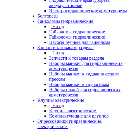
Гидравлические арматурорезы
аккумуляторные
Электрогидравлические арматурорезы
Болторезы
Гайколомы гидравлические
Назад
Гайколомы гидравлические
Гайколомы гидравлические
Насосы ручные для гайколома
Запчасти к товарам раздела
Назад
Запчасти к товарам раздела
Наборы манжет для гидравлических
арматурорезов
Наборы манжет к гидравлическим
прессам
Наборы манжет к трубогибам
Наборы ножей для гидравлических
арматурорезов
Клуппы электрические
Назад
Клуппы электрические
Комплектующие для клуппов
Опрессовщики гидравлические,
электрические