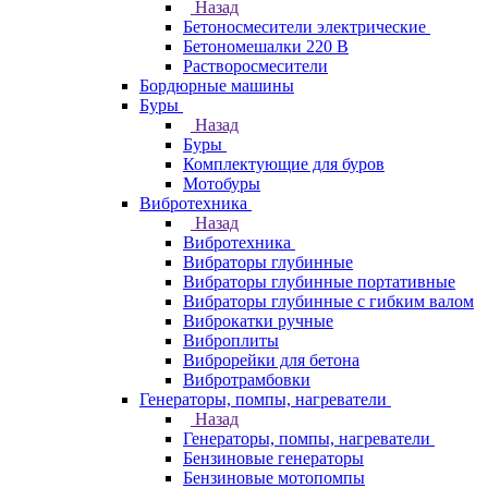
Назад
Бетоносмесители электрические
Бетономешалки 220 В
Растворосмесители
Бордюрные машины
Буры
Назад
Буры
Комплектующие для буров
Мотобуры
Вибротехника
Назад
Вибротехника
Вибраторы глубинные
Вибраторы глубинные портативные
Вибраторы глубинные с гибким валом
Виброкатки ручные
Виброплиты
Виброрейки для бетона
Вибротрамбовки
Генераторы, помпы, нагреватели
Назад
Генераторы, помпы, нагреватели
Бензиновые генераторы
Бензиновые мотопомпы