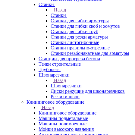
Станки
Назад
Станки
Станки для гибки арматуры
Станки для гибки скоб и хомутов
Станки для гибки труб
Станки для резки арматуры
Станки листогибочные
Станки правильно-отрезные
Станки резьбонакатные для арматуры
Станции для прогрева бетона
Тачки строительные
Труборезы
Швонарезчики
Назад
Швонарезчики
Диски режущие для швонарезчиков
Резчики швов
Клининговое оборудование
Назад
Клининговое оборудование
Машины подметальные
Машины поломоечные
Мойки высокого давления
Аккумуляторы для клинингового