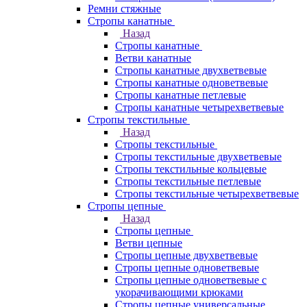
Ремни стяжные
Стропы канатные
Назад
Стропы канатные
Ветви канатные
Стропы канатные двухветвевые
Стропы канатные одноветвевые
Стропы канатные петлевые
Стропы канатные четырехветвевые
Стропы текстильные
Назад
Стропы текстильные
Стропы текстильные двухветвевые
Стропы текстильные кольцевые
Стропы текстильные петлевые
Стропы текстильные четырехветвевые
Стропы цепные
Назад
Стропы цепные
Ветви цепные
Стропы цепные двухветвевые
Стропы цепные одноветвевые
Стропы цепные одноветвевые с
укорачивающими крюками
Стропы цепные универсальные