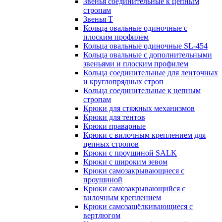
Звенья соединительные к цепным
стропам
Звенья Т
Кольца овальные одиночные c
плоским профилем
Кольца овальные одиночные SL-454
Кольца овальные с дополнительными
звеньями и плоским профилем
Кольца соединительные для ленточных
и круглопрядных строп
Кольца соединительные к цепным
стропам
Крюки для стяжных механизмов
Крюки для тентов
Крюки праварные
Крюки с вилочным креплением для
цепных стропов
Крюки с проушиной SALK
Крюки с широким зевом
Крюки самозакрывающиеся с
проушиной
Крюки самозакрывающийся с
вилочным креплением
Крюки самозащёлкивающиеся с
вертлюгом