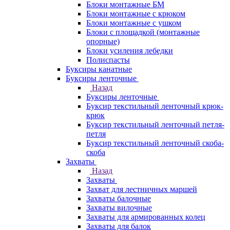
Блоки монтажные БМ
Блоки монтажные с крюком
Блоки монтажные с ушком
Блоки с площадкой (монтажные
опорные)
Блоки усиления лебедки
Полиспасты
Буксиры канатные
Буксиры ленточные
Назад
Буксиры ленточные
Буксир текстильный ленточный крюк-
крюк
Буксир текстильный ленточный петля-
петля
Буксир текстильный ленточный скоба-
скоба
Захваты
Назад
Захваты
Захват для лестничных маршей
Захваты балочные
Захваты вилочные
Захваты для армированных колец
Захваты для балок