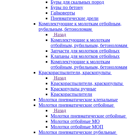
Буры для скальных пород
Буры по бетону
Гайковерты
Пневматические дрели
Комплектующие к молоткам отбойным,
рубильным, бетоноломам
Назад
Комплектующие к молоткам
отбойным, рубильным, бетоноломам
Запчасти для молотков отбойных
Клапаны для молотков отбойных
Комплектующие к молоткам
отбойным, рубильным, бетоноломам
Краскораспылители, краскопульты
Назад
Краскораспылители, краскопульты
Краскопульты ручные
Краскораспылители
Молотки пневматические клепальные
Молотки пневматические отбойные
Назад
Молотки пневматические отбойные
Молотки отбойные МО
Молотки отбойные МОП
Молотки пневматические рубильные