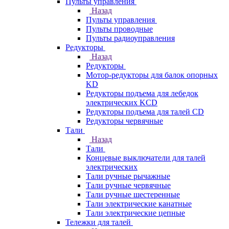
Пульты управления
Назад
Пульты управления
Пульты проводные
Пульты радиоуправления
Редукторы
Назад
Редукторы
Мотор-редукторы для балок опорных
KD
Редукторы подъема для лебедок
электрических KCD
Редукторы подъема для талей CD
Редукторы червячные
Тали
Назад
Тали
Концевые выключатели для талей
электрических
Тали ручные рычажные
Тали ручные червячные
Тали ручные шестеренные
Тали электрические канатные
Тали электрические цепные
Тележки для талей