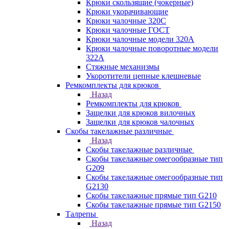
Крюки скользящие (чокерные)
Крюки укорачивающие
Крюки чалочные 320C
Крюки чалочные ГОСТ
Крюки чалочные модели 320А
Крюки чалочные поворотные модели
322А
Стяжные механизмы
Укоротители цепные клешневые
Ремкомплекты для крюков
Назад
Ремкомплекты для крюков
Защелки для крюков вилочных
Защелки для крюков чалочных
Скобы такелажные различные
Назад
Скобы такелажные различные
Скобы такелажные омегообразные тип
G209
Скобы такелажные омегообразные тип
G2130
Скобы такелажные прямые тип G210
Скобы такелажные прямые тип G2150
Талрепы
Назад