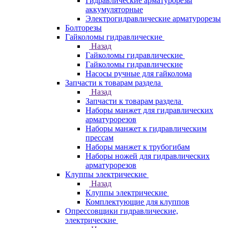
Гидравлические арматурорезы
аккумуляторные
Электрогидравлические арматурорезы
Болторезы
Гайколомы гидравлические
Назад
Гайколомы гидравлические
Гайколомы гидравлические
Насосы ручные для гайколома
Запчасти к товарам раздела
Назад
Запчасти к товарам раздела
Наборы манжет для гидравлических
арматурорезов
Наборы манжет к гидравлическим
прессам
Наборы манжет к трубогибам
Наборы ножей для гидравлических
арматурорезов
Клуппы электрические
Назад
Клуппы электрические
Комплектующие для клуппов
Опрессовщики гидравлические,
электрические