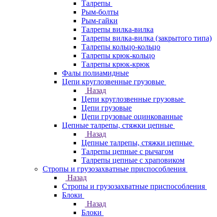
Талрепы
Рым-болты
Рым-гайки
Талрепы вилка-вилка
Талрепы вилка-вилка (закрытого типа)
Талрепы кольцо-кольцо
Талрепы крюк-кольцо
Талрепы крюк-крюк
Фалы полиамидные
Цепи круглозвенные грузовые
Назад
Цепи круглозвенные грузовые
Цепи грузовые
Цепи грузовые оцинкованные
Цепные талрепы, стяжки цепные
Назад
Цепные талрепы, стяжки цепные
Талрепы цепные с рычагом
Талрепы цепные с храповиком
Стропы и грузозахватные приспособления
Назад
Стропы и грузозахватные приспособления
Блоки
Назад
Блоки