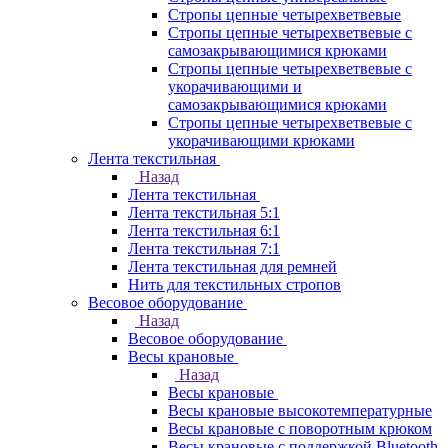
Стропы цепные четырехветвевые
Стропы цепные четырехветвевые с
самозакрывающимися крюками
Стропы цепные четырехветвевые с
укорачивающими и
самозакрывающимися крюками
Стропы цепные четырехветвевые с
укорачивающими крюками
Лента текстильная
Назад
Лента текстильная
Лента текстильная 5:1
Лента текстильная 6:1
Лента текстильная 7:1
Лента текстильная для ремней
Нить для текстильных стропов
Весовое оборудование
Назад
Весовое оборудование
Весы крановые
Назад
Весы крановые
Весы крановые высокотемпературные
Весы крановые с поворотным крюком
Весы крановые с поддержкой Bluetooth