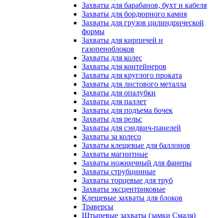
Захваты для барабанов, бухт и кабеля
Захваты для бордюрного камня
Захваты для грузов цилиндрической
формы
Захваты для кирпичей и
газопеноблоков
Захваты для колес
Захваты для контейнеров
Захваты для круглого проката
Захваты для листового металла
Захваты для опалубки
Захваты для паллет
Захваты для подъема бочек
Захваты для рельс
Захваты для сэндвич-панелей
Захваты за колесо
Захваты клещевые для баллонов
Захваты магнитные
Захваты ножничный для фанеры
Захваты струбцинные
Захваты торцевые для труб
Захваты эксцентриковые
Клещевые захваты для блоков
Траверсы
Штыревые захваты (замки Смаля)