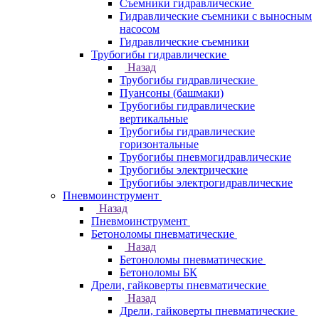
Съемники гидравлические
Гидравлические cъемники с выносным
насосом
Гидравлические съемники
Трубогибы гидравлические
Назад
Трубогибы гидравлические
Пуансоны (башмаки)
Трубогибы гидравлические
вертикальные
Трубогибы гидравлические
горизонтальные
Трубогибы пневмогидравлические
Трубогибы электрические
Трубогибы электрогидравлические
Пневмоинструмент
Назад
Пневмоинструмент
Бетоноломы пневматические
Назад
Бетоноломы пневматические
Бетоноломы БК
Дрели, гайковерты пневматические
Назад
Дрели, гайковерты пневматические