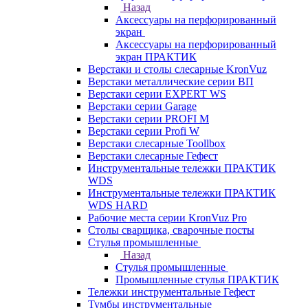
Назад
Аксессуары на перфорированный
экран
Аксессуары на перфорированный
экран ПРАКТИК
Верстаки и столы слесарные KronVuz
Верстаки металлические серии ВП
Верстаки серии EXPERT WS
Верстаки серии Garage
Верстаки серии PROFI M
Верстаки серии Profi W
Верстаки слесарные Toollbox
Верстаки слесарные Гефест
Инструментальные тележки ПРАКТИК
WDS
Инструментальные тележки ПРАКТИК
WDS HARD
Рабочие места серии KronVuz Pro
Столы сварщика, сварочные посты
Стулья промышленные
Назад
Стулья промышленные
Промышленные стулья ПРАКТИК
Тележки инструментальные Гефест
Тумбы инструментальные