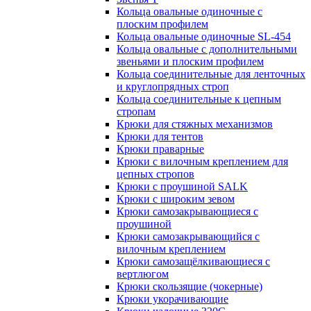
Кольца овальные одиночные c
плоским профилем
Кольца овальные одиночные SL-454
Кольца овальные с дополнительными
звеньями и плоским профилем
Кольца соединительные для ленточных
и круглопрядных строп
Кольца соединительные к цепным
стропам
Крюки для стяжных механизмов
Крюки для тентов
Крюки праварные
Крюки с вилочным креплением для
цепных стропов
Крюки с проушиной SALK
Крюки с широким зевом
Крюки самозакрывающиеся с
проушиной
Крюки самозакрывающийся с
вилочным креплением
Крюки самозащёлкивающиеся с
вертлюгом
Крюки скользящие (чокерные)
Крюки укорачивающие