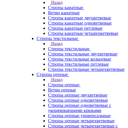
Назад
Стропы канатные
Ветви канатные
Стропы канатные двухветвевые
Стропы канатные одноветвевые
Стропы канатные петлевые
Стропы канатные четырехветвевые
Стропы текстильные
Назад
Стропы текстильные
Стропы текстильные двухветвевые
Стропы текстильные кольцевые
Стропы текстильные петлевые
Стропы текстильные четырехветвевые
Стропы цепные
Назад
Стропы цепные
Ветви цепные
Стропы цепные двухветвевые
Стропы цепные одноветвевые
Стропы цепные одноветвевые с
укорачивающими крюками
Стропы цепные универсальные
Стропы цепные четырехветвевые
Стропы цепные четырехветвевые с