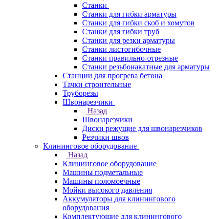
Станки
Станки для гибки арматуры
Станки для гибки скоб и хомутов
Станки для гибки труб
Станки для резки арматуры
Станки листогибочные
Станки правильно-отрезные
Станки резьбонакатные для арматуры
Станции для прогрева бетона
Тачки строительные
Труборезы
Швонарезчики
Назад
Швонарезчики
Диски режущие для швонарезчиков
Резчики швов
Клининговое оборудование
Назад
Клининговое оборудование
Машины подметальные
Машины поломоечные
Мойки высокого давления
Аккумуляторы для клинингового
оборудования
Комплектующие для клинингового