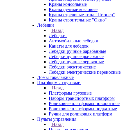
Краны консольные
Краны ручные козловые
Краны стреловые типа "Пионер"
Краны строительные "Окно"
Лебедки
Назад
Лебедки
Автомобильные лебедки
Канаты для лебедок
Лебедки ручные барабанные
Лебедки ручные рычажные
Лебедки ручные червячные
Лебедки электрические
Лебедки электрические переносные
Ломы такелажные
Платформы грузовые
Назад
Платформы грузовые
Наборы транспортных платформ
Роликовые платформы поворотные
Роликовые платформы подкатные
Ручки для роликовых платформ
Пульты управления
Назад
Пульты управления