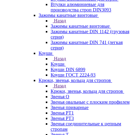
Втулки алюминиевые для
производства строп DIN3093
Зажимы канатные винтовые
Назад
Зажимы канатные винтовые
Зажимы канатные DIN 1142 (грузовая
серия)
Зажимы канатные DIN 741 (легкая
серия)
Коуши
Назад
Коуши
Коуши DIN 6899
Коуши ГОСТ 2224-93
Крюки, звенья, кольца для стропов
Назад
Крюки, звенья, кольца для стропов
Звенья О
Звенья овальные с плоским профилем
Звенья приварные
Звенья РТ1
Звенья РТ3
Звенья соединительные к цепным
стропам
Звенья Т