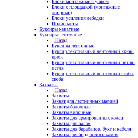
Блоки монтажные с ушком
Блоки с площадкой (монтажные
опорные)
Блоки усиления лебедки
Полиспасты
Буксиры канатные
Буксиры ленточные
Назад
Буксиры ленточные
Буксир текстильный ленточный крюк-
крюк
Буксир текстильный ленточный петля-
петля
Буксир текстильный ленточный скоба-
скоба
Захваты
Назад
Захваты
Захват для лестничных маршей
Захваты балочные
Захваты вилочные
Захваты для армированных колец
Захваты для балок
Захваты для барабанов, бухт и кабеля
Захваты для бордюрного камня