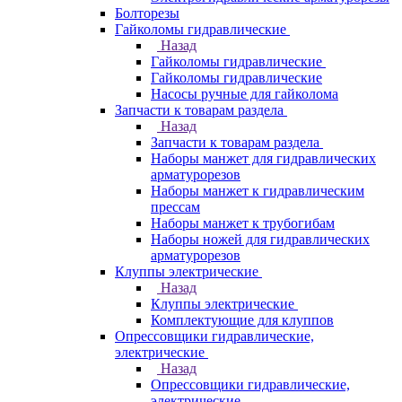
Болторезы
Гайколомы гидравлические
Назад
Гайколомы гидравлические
Гайколомы гидравлические
Насосы ручные для гайколома
Запчасти к товарам раздела
Назад
Запчасти к товарам раздела
Наборы манжет для гидравлических
арматурорезов
Наборы манжет к гидравлическим
прессам
Наборы манжет к трубогибам
Наборы ножей для гидравлических
арматурорезов
Клуппы электрические
Назад
Клуппы электрические
Комплектующие для клуппов
Опрессовщики гидравлические,
электрические
Назад
Опрессовщики гидравлические,
электрические