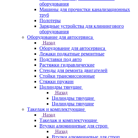
оборудования
Машины для прочистки канализационных
труб
Полотеры
Зарядные устройства для клинингового
оборудования
Оборудование для автосервиса
Назад
Оборудование для автосервиса
Лежаки подкатные ремонтные
Подставки под авто
Растяжки гидравлические
Стенды для ремонта двигателей
Стойки трансмиссионные
Стяжки пружин
Цилиндры тянущие
Назад
Цилиндры тянущие
Цилиндры тянущие
Такелаж и комплектующие
Назад
Такелаж и комплектующие
Втулки алюминиевые для строп
Назад
Втулки алюминиевые для строп