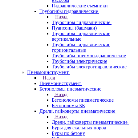
насосом
Гидравлические съемники
Трубогибы гидравлические
Назад
Трубогибы гидравлические
Пуансоны (башмаки)
Трубогибы гидравлические
вертикальные
Трубогибы гидравлические
горизонтальные
Трубогибы пневмогидравлические
Трубогибы электрические
Трубогибы электрогидравлические
Пневмоинструмент
Назад
Пневмоинструмент
Бетоноломы пневматические
Назад
Бетоноломы пневматические
Бетоноломы БК
Дрели, гайковерты пневматические
Назад
Дрели, гайковерты пневматические
Буры для скальных пород
Буры по бетону