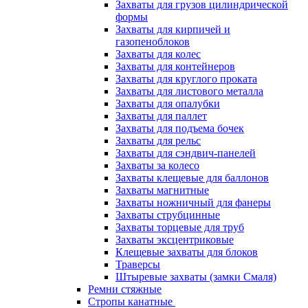
Захваты для грузов цилиндрической
формы
Захваты для кирпичей и
газопеноблоков
Захваты для колес
Захваты для контейнеров
Захваты для круглого проката
Захваты для листового металла
Захваты для опалубки
Захваты для паллет
Захваты для подъема бочек
Захваты для рельс
Захваты для сэндвич-панелей
Захваты за колесо
Захваты клещевые для баллонов
Захваты магнитные
Захваты ножничный для фанеры
Захваты струбцинные
Захваты торцевые для труб
Захваты эксцентриковые
Клещевые захваты для блоков
Траверсы
Штыревые захваты (замки Смаля)
Ремни стяжные
Стропы канатные