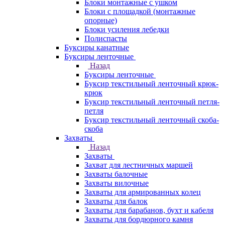
Блоки монтажные с ушком
Блоки с площадкой (монтажные
опорные)
Блоки усиления лебедки
Полиспасты
Буксиры канатные
Буксиры ленточные
Назад
Буксиры ленточные
Буксир текстильный ленточный крюк-
крюк
Буксир текстильный ленточный петля-
петля
Буксир текстильный ленточный скоба-
скоба
Захваты
Назад
Захваты
Захват для лестничных маршей
Захваты балочные
Захваты вилочные
Захваты для армированных колец
Захваты для балок
Захваты для барабанов, бухт и кабеля
Захваты для бордюрного камня