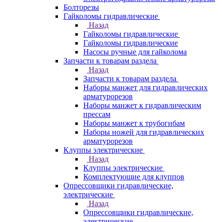
Болторезы
Гайколомы гидравлические
Назад
Гайколомы гидравлические
Гайколомы гидравлические
Насосы ручные для гайколома
Запчасти к товарам раздела
Назад
Запчасти к товарам раздела
Наборы манжет для гидравлических
арматурорезов
Наборы манжет к гидравлическим
прессам
Наборы манжет к трубогибам
Наборы ножей для гидравлических
арматурорезов
Клуппы электрические
Назад
Клуппы электрические
Комплектующие для клуппов
Опрессовщики гидравлические,
электрические
Назад
Опрессовщики гидравлические,
электрические