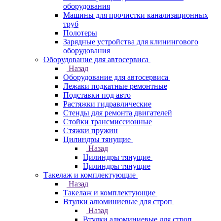
оборудования
Машины для прочистки канализационных
труб
Полотеры
Зарядные устройства для клинингового
оборудования
Оборудование для автосервиса
Назад
Оборудование для автосервиса
Лежаки подкатные ремонтные
Подставки под авто
Растяжки гидравлические
Стенды для ремонта двигателей
Стойки трансмиссионные
Стяжки пружин
Цилиндры тянущие
Назад
Цилиндры тянущие
Цилиндры тянущие
Такелаж и комплектующие
Назад
Такелаж и комплектующие
Втулки алюминиевые для строп
Назад
Втулки алюминиевые для строп