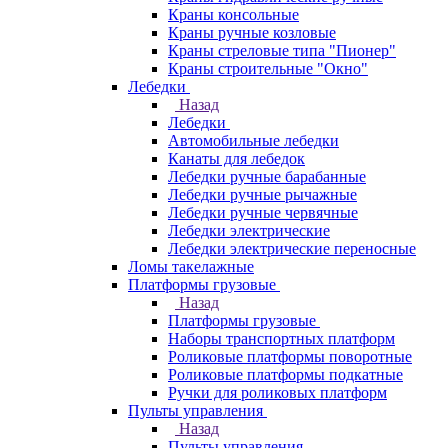
Краны консольные
Краны ручные козловые
Краны стреловые типа "Пионер"
Краны строительные "Окно"
Лебедки
Назад
Лебедки
Автомобильные лебедки
Канаты для лебедок
Лебедки ручные барабанные
Лебедки ручные рычажные
Лебедки ручные червячные
Лебедки электрические
Лебедки электрические переносные
Ломы такелажные
Платформы грузовые
Назад
Платформы грузовые
Наборы транспортных платформ
Роликовые платформы поворотные
Роликовые платформы подкатные
Ручки для роликовых платформ
Пульты управления
Назад
Пульты управления