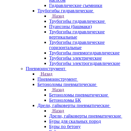
насосом
Гидравлические съемники
Трубогибы гидравлические
Назад
Трубогибы гидравлические
Пуансоны (башмаки)
Трубогибы гидравлические
вертикальные
Трубогибы гидравлические
горизонтальные
Трубогибы пневмогидравлические
Трубогибы электрические
Трубогибы электрогидравлические
Пневмоинструмент
Назад
Пневмоинструмент
Бетоноломы пневматические
Назад
Бетоноломы пневматические
Бетоноломы БК
Дрели, гайковерты пневматические
Назад
Дрели, гайковерты пневматические
Буры для скальных пород
Буры по бетону