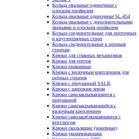
Кольца овальные одиночные c
плоским профилем
Кольца овальные одиночные SL-454
Кольца овальные с дополнительными
звеньями и плоским профилем
Кольца соединительные для ленточных
и круглопрядных строп
Кольца соединительные к цепным
стропам
Крюки для стяжных механизмов
Крюки для тентов
Крюки праварные
Крюки с вилочным креплением для
цепных стропов
Крюки с проушиной SALK
Крюки с широким зевом
Крюки самозакрывающиеся с
проушиной
Крюки самозакрывающийся с
вилочным креплением
Крюки самозащёлкивающиеся с
вертлюгом
Крюки скользящие (чокерные)
Крюки укорачивающие