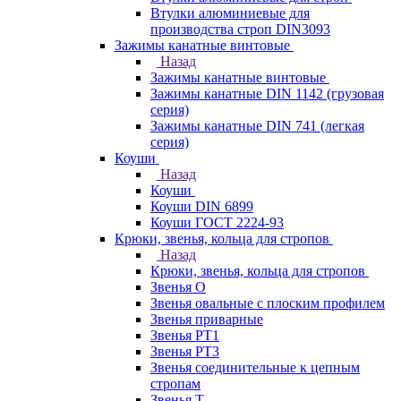
Втулки алюминиевые для
производства строп DIN3093
Зажимы канатные винтовые
Назад
Зажимы канатные винтовые
Зажимы канатные DIN 1142 (грузовая
серия)
Зажимы канатные DIN 741 (легкая
серия)
Коуши
Назад
Коуши
Коуши DIN 6899
Коуши ГОСТ 2224-93
Крюки, звенья, кольца для стропов
Назад
Крюки, звенья, кольца для стропов
Звенья О
Звенья овальные с плоским профилем
Звенья приварные
Звенья РТ1
Звенья РТ3
Звенья соединительные к цепным
стропам
Звенья Т