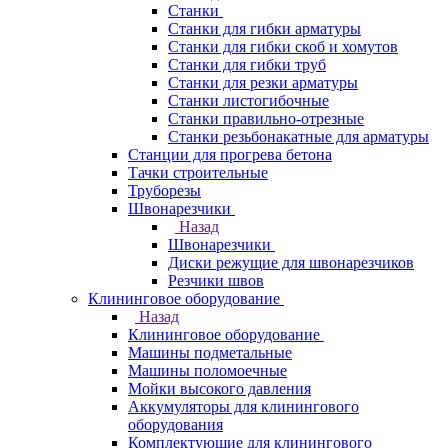
Станки
Станки для гибки арматуры
Станки для гибки скоб и хомутов
Станки для гибки труб
Станки для резки арматуры
Станки листогибочные
Станки правильно-отрезные
Станки резьбонакатные для арматуры
Станции для прогрева бетона
Тачки строительные
Труборезы
Швонарезчики
Назад
Швонарезчики
Диски режущие для швонарезчиков
Резчики швов
Клининговое оборудование
Назад
Клининговое оборудование
Машины подметальные
Машины поломоечные
Мойки высокого давления
Аккумуляторы для клинингового
оборудования
Комплектующие для клинингового