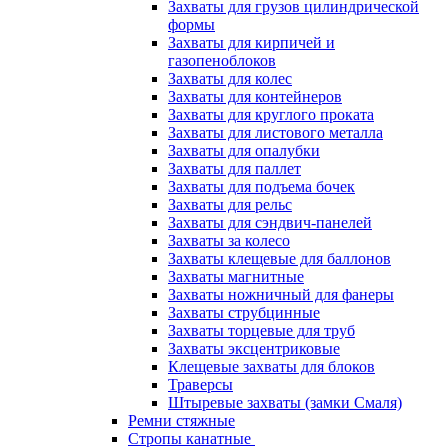
Захваты для грузов цилиндрической
формы
Захваты для кирпичей и
газопеноблоков
Захваты для колес
Захваты для контейнеров
Захваты для круглого проката
Захваты для листового металла
Захваты для опалубки
Захваты для паллет
Захваты для подъема бочек
Захваты для рельс
Захваты для сэндвич-панелей
Захваты за колесо
Захваты клещевые для баллонов
Захваты магнитные
Захваты ножничный для фанеры
Захваты струбцинные
Захваты торцевые для труб
Захваты эксцентриковые
Клещевые захваты для блоков
Траверсы
Штыревые захваты (замки Смаля)
Ремни стяжные
Стропы канатные