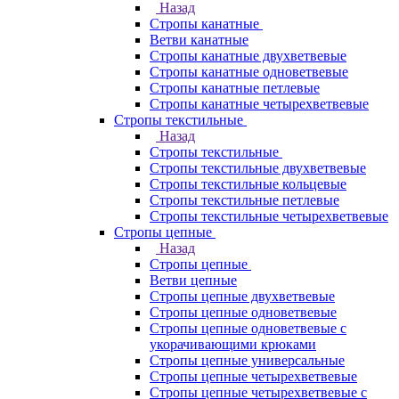
Назад
Стропы канатные
Ветви канатные
Стропы канатные двухветвевые
Стропы канатные одноветвевые
Стропы канатные петлевые
Стропы канатные четырехветвевые
Стропы текстильные
Назад
Стропы текстильные
Стропы текстильные двухветвевые
Стропы текстильные кольцевые
Стропы текстильные петлевые
Стропы текстильные четырехветвевые
Стропы цепные
Назад
Стропы цепные
Ветви цепные
Стропы цепные двухветвевые
Стропы цепные одноветвевые
Стропы цепные одноветвевые с
укорачивающими крюками
Стропы цепные универсальные
Стропы цепные четырехветвевые
Стропы цепные четырехветвевые с