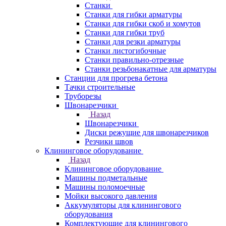
Станки
Станки для гибки арматуры
Станки для гибки скоб и хомутов
Станки для гибки труб
Станки для резки арматуры
Станки листогибочные
Станки правильно-отрезные
Станки резьбонакатные для арматуры
Станции для прогрева бетона
Тачки строительные
Труборезы
Швонарезчики
Назад
Швонарезчики
Диски режущие для швонарезчиков
Резчики швов
Клининговое оборудование
Назад
Клининговое оборудование
Машины подметальные
Машины поломоечные
Мойки высокого давления
Аккумуляторы для клинингового
оборудования
Комплектующие для клинингового