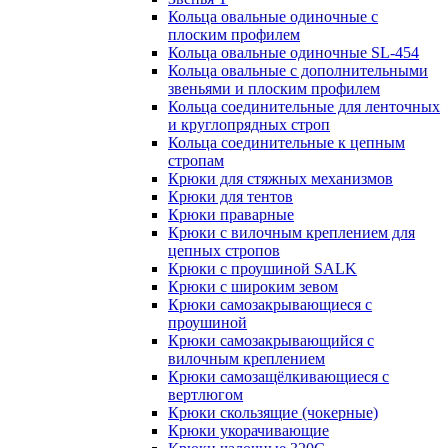
Кольца овальные одиночные c
плоским профилем
Кольца овальные одиночные SL-454
Кольца овальные с дополнительными
звеньями и плоским профилем
Кольца соединительные для ленточных
и круглопрядных строп
Кольца соединительные к цепным
стропам
Крюки для стяжных механизмов
Крюки для тентов
Крюки праварные
Крюки с вилочным креплением для
цепных стропов
Крюки с проушиной SALK
Крюки с широким зевом
Крюки самозакрывающиеся с
проушиной
Крюки самозакрывающийся с
вилочным креплением
Крюки самозащёлкивающиеся с
вертлюгом
Крюки скользящие (чокерные)
Крюки укорачивающие