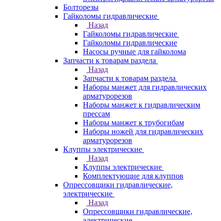
Болторезы
Гайколомы гидравлические
Назад
Гайколомы гидравлические
Гайколомы гидравлические
Насосы ручные для гайколома
Запчасти к товарам раздела
Назад
Запчасти к товарам раздела
Наборы манжет для гидравлических
арматурорезов
Наборы манжет к гидравлическим
прессам
Наборы манжет к трубогибам
Наборы ножей для гидравлических
арматурорезов
Клуппы электрические
Назад
Клуппы электрические
Комплектующие для клуппов
Опрессовщики гидравлические,
электрические
Назад
Опрессовщики гидравлические,
электрические