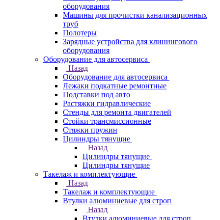
оборудования
Машины для прочистки канализационных
труб
Полотеры
Зарядные устройства для клинингового
оборудования
Оборудование для автосервиса
Назад
Оборудование для автосервиса
Лежаки подкатные ремонтные
Подставки под авто
Растяжки гидравлические
Стенды для ремонта двигателей
Стойки трансмиссионные
Стяжки пружин
Цилиндры тянущие
Назад
Цилиндры тянущие
Цилиндры тянущие
Такелаж и комплектующие
Назад
Такелаж и комплектующие
Втулки алюминиевые для строп
Назад
Втулки алюминиевые для строп