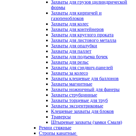
Захваты для грузов цилиндрической
формы
Захваты для кирпичей и
газопеноблоков
Захваты для колес
Захваты для контейнеров
Захваты для круглого проката
Захваты для листового металла
Захваты для опалубки
Захваты для паллет
Захваты для подъема бочек
Захваты для рельс
Захваты для сэндвич-панелей
Захваты за колесо
Захваты клещевые для баллонов
Захваты магнитные
Захваты ножничный для фанеры
Захваты струбцинные
Захваты торцевые для труб
Захваты эксцентриковые
Клещевые захваты для блоков
Траверсы
Штыревые захваты (замки Смаля)
Ремни стяжные
Стропы канатные