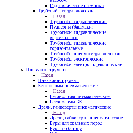
насосом
Гидравлические съемники
Трубогибы гидравлические
Назад
Трубогибы гидравлические
Пуансоны (башмаки)
Трубогибы гидравлические
вертикальные
Трубогибы гидравлические
горизонтальные
Трубогибы пневмогидравлические
Трубогибы электрические
Трубогибы электрогидравлические
Пневмоинструмент
Назад
Пневмоинструмент
Бетоноломы пневматические
Назад
Бетоноломы пневматические
Бетоноломы БК
Дрели, гайковерты пневматические
Назад
Дрели, гайковерты пневматические
Буры для скальных пород
Буры по бетону