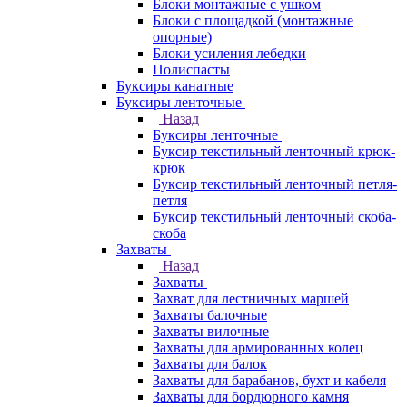
Блоки монтажные с ушком
Блоки с площадкой (монтажные
опорные)
Блоки усиления лебедки
Полиспасты
Буксиры канатные
Буксиры ленточные
Назад
Буксиры ленточные
Буксир текстильный ленточный крюк-
крюк
Буксир текстильный ленточный петля-
петля
Буксир текстильный ленточный скоба-
скоба
Захваты
Назад
Захваты
Захват для лестничных маршей
Захваты балочные
Захваты вилочные
Захваты для армированных колец
Захваты для балок
Захваты для барабанов, бухт и кабеля
Захваты для бордюрного камня