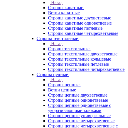
Назад
Стропы канатные
Ветви канатные
Стропы канатные двухветвевые
Стропы канатные одноветвевые
Стропы канатные петлевые
Стропы канатные четырехветвевые
Стропы текстильные
Назад
Стропы текстильные
Стропы текстильные двухветвевые
Стропы текстильные кольцевые
Стропы текстильные петлевые
Стропы текстильные четырехветвевые
Стропы цепные
Назад
Стропы цепные
Ветви цепные
Стропы цепные двухветвевые
Стропы цепные одноветвевые
Стропы цепные одноветвевые с
укорачивающими крюками
Стропы цепные универсальные
Стропы цепные четырехветвевые
Стропы цепные четырехветвевые с