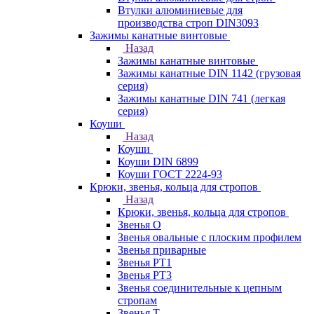
Втулки алюминиевые для
производства строп DIN3093
Зажимы канатные винтовые
Назад
Зажимы канатные винтовые
Зажимы канатные DIN 1142 (грузовая
серия)
Зажимы канатные DIN 741 (легкая
серия)
Коуши
Назад
Коуши
Коуши DIN 6899
Коуши ГОСТ 2224-93
Крюки, звенья, кольца для стропов
Назад
Крюки, звенья, кольца для стропов
Звенья О
Звенья овальные с плоским профилем
Звенья приварные
Звенья РТ1
Звенья РТ3
Звенья соединительные к цепным
стропам
Звенья Т