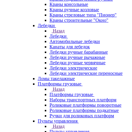
Краны консольные
Краны ручные козловые
Краны стреловые типа "Пионер"
Краны строительные "Окно"
Лебедки
Назад
Лебедки
Автомобильные лебедки
Канаты для лебедок
Лебедки ручные барабанные
Лебедки ручные рычажные
Лебедки ручные червячные
Лебедки электрические
Лебедки электрические переносные
Ломы такелажные
Платформы грузовые
Назад
Платформы грузовые
Наборы транспортных платформ
Роликовые платформы поворотные
Роликовые платформы подкатные
Ручки для роликовых платформ
Пульты управления
Назад
Пульты управления