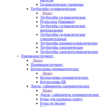
насосом
Гидравлические съемники
Трубогибы гидравлические
Назад
Трубогибы гидравлические
Пуансоны (башмаки)
Трубогибы гидравлические
вертикальные
Трубогибы гидравлические
горизонтальные
Трубогибы пневмогидравлические
Трубогибы электрические
Трубогибы электрогидравлические
Пневмоинструмент
Назад
Пневмоинструмент
Бетоноломы пневматические
Назад
Бетоноломы пневматические
Бетоноломы БК
Дрели, гайковерты пневматические
Назад
Дрели, гайковерты пневматические
Буры для скальных пород
Буры по бетону