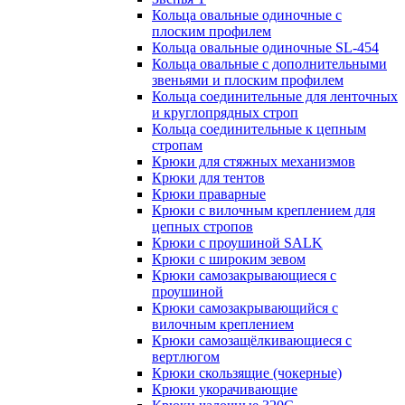
Кольца овальные одиночные c
плоским профилем
Кольца овальные одиночные SL-454
Кольца овальные с дополнительными
звеньями и плоским профилем
Кольца соединительные для ленточных
и круглопрядных строп
Кольца соединительные к цепным
стропам
Крюки для стяжных механизмов
Крюки для тентов
Крюки праварные
Крюки с вилочным креплением для
цепных стропов
Крюки с проушиной SALK
Крюки с широким зевом
Крюки самозакрывающиеся с
проушиной
Крюки самозакрывающийся с
вилочным креплением
Крюки самозащёлкивающиеся с
вертлюгом
Крюки скользящие (чокерные)
Крюки укорачивающие