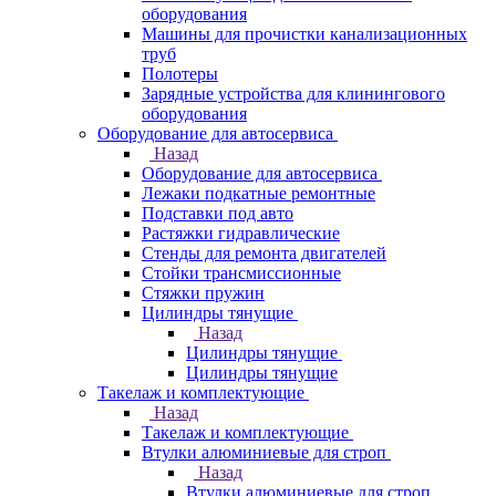
оборудования
Машины для прочистки канализационных
труб
Полотеры
Зарядные устройства для клинингового
оборудования
Оборудование для автосервиса
Назад
Оборудование для автосервиса
Лежаки подкатные ремонтные
Подставки под авто
Растяжки гидравлические
Стенды для ремонта двигателей
Стойки трансмиссионные
Стяжки пружин
Цилиндры тянущие
Назад
Цилиндры тянущие
Цилиндры тянущие
Такелаж и комплектующие
Назад
Такелаж и комплектующие
Втулки алюминиевые для строп
Назад
Втулки алюминиевые для строп