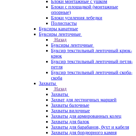
Блоки монтажные с ушком
Блоки с площадкой (монтажные
опорные)
Блоки усиления лебедки
Полиспасты
Буксиры канатные
Буксиры ленточные
Назад
Буксиры ленточные
Буксир текстильный ленточный крюк-
крюк
Буксир текстильный ленточный петля-
петля
Буксир текстильный ленточный скоба-
скоба
Захваты
Назад
Захваты
Захват для лестничных маршей
Захваты балочные
Захваты вилочные
Захваты для армированных колец
Захваты для балок
Захваты для барабанов, бухт и кабеля
Захваты для бордюрного камня