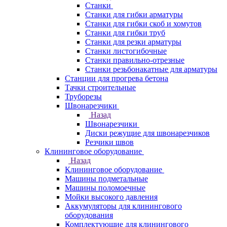
Станки
Станки для гибки арматуры
Станки для гибки скоб и хомутов
Станки для гибки труб
Станки для резки арматуры
Станки листогибочные
Станки правильно-отрезные
Станки резьбонакатные для арматуры
Станции для прогрева бетона
Тачки строительные
Труборезы
Швонарезчики
Назад
Швонарезчики
Диски режущие для швонарезчиков
Резчики швов
Клининговое оборудование
Назад
Клининговое оборудование
Машины подметальные
Машины поломоечные
Мойки высокого давления
Аккумуляторы для клинингового
оборудования
Комплектующие для клинингового