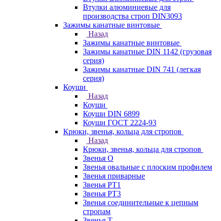
Втулки алюминиевые для
производства строп DIN3093
Зажимы канатные винтовые
Назад
Зажимы канатные винтовые
Зажимы канатные DIN 1142 (грузовая
серия)
Зажимы канатные DIN 741 (легкая
серия)
Коуши
Назад
Коуши
Коуши DIN 6899
Коуши ГОСТ 2224-93
Крюки, звенья, кольца для стропов
Назад
Крюки, звенья, кольца для стропов
Звенья О
Звенья овальные с плоским профилем
Звенья приварные
Звенья РТ1
Звенья РТ3
Звенья соединительные к цепным
стропам
Звенья Т