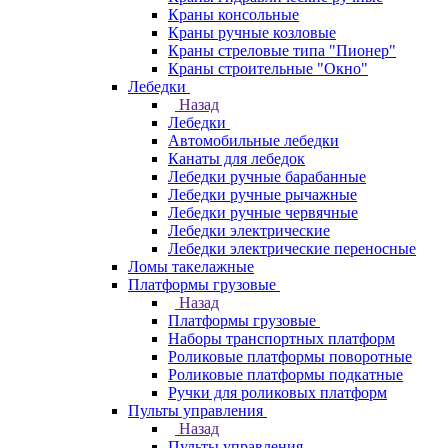
Краны консольные
Краны ручные козловые
Краны стреловые типа "Пионер"
Краны строительные "Окно"
Лебедки
Назад
Лебедки
Автомобильные лебедки
Канаты для лебедок
Лебедки ручные барабанные
Лебедки ручные рычажные
Лебедки ручные червячные
Лебедки электрические
Лебедки электрические переносные
Ломы такелажные
Платформы грузовые
Назад
Платформы грузовые
Наборы транспортных платформ
Роликовые платформы поворотные
Роликовые платформы подкатные
Ручки для роликовых платформ
Пульты управления
Назад
Пульты управления