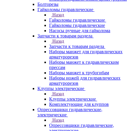
Болторезы
Гайколомы гидравлические
Назад
Гайколомы гидравлические
Гайколомы гидравлические
Насосы ручные для гайколома
Запчасти к товарам раздела
Назад
Запчасти к товарам раздела
Наборы манжет для гидравлических
арматурорезов
Наборы манжет к гидравлическим
прессам
Наборы манжет к трубогибам
Наборы ножей для гидравлических
арматурорезов
Клуппы электрические
Назад
Клуппы электрические
Комплектующие для клуппов
Опрессовщики гидравлические,
электрические
Назад
Опрессовщики гидравлические,
электрические