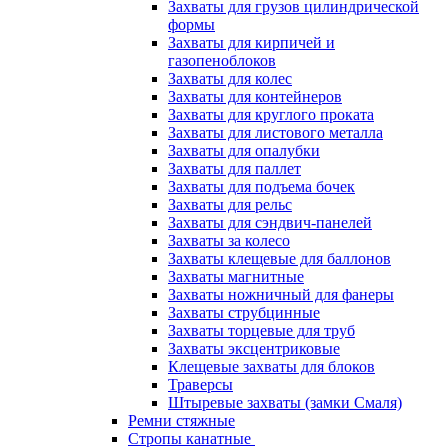
Захваты для грузов цилиндрической
формы
Захваты для кирпичей и
газопеноблоков
Захваты для колес
Захваты для контейнеров
Захваты для круглого проката
Захваты для листового металла
Захваты для опалубки
Захваты для паллет
Захваты для подъема бочек
Захваты для рельс
Захваты для сэндвич-панелей
Захваты за колесо
Захваты клещевые для баллонов
Захваты магнитные
Захваты ножничный для фанеры
Захваты струбцинные
Захваты торцевые для труб
Захваты эксцентриковые
Клещевые захваты для блоков
Траверсы
Штыревые захваты (замки Смаля)
Ремни стяжные
Стропы канатные