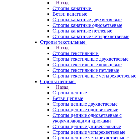
Назад
Стропы канатные
Ветви канатные
Стропы канатные двухветвевые
Стропы канатные одноветвевые
Стропы канатные петлевые
Стропы канатные четырехветвевые
Стропы текстильные
Назад
Стропы текстильные
Стропы текстильные двухветвевые
Стропы текстильные кольцевые
Стропы текстильные петлевые
Стропы текстильные четырехветвевые
Стропы цепные
Назад
Стропы цепные
Ветви цепные
Стропы цепные двухветвевые
Стропы цепные одноветвевые
Стропы цепные одноветвевые с
укорачивающими крюками
Стропы цепные универсальные
Стропы цепные четырехветвевые
Стропы цепные четырехветвевые с