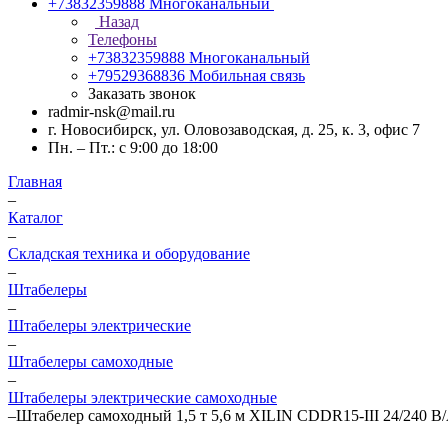
+73832359888
Многоканальный
Назад
Телефоны
+73832359888
Многоканальный
+79529368836
Мобильная связь
Заказать звонок
radmir-nsk@mail.ru
г. Новосибирск, ул. Оловозаводская, д. 25, к. 3, офис 7
Пн. – Пт.: с 9:00 до 18:00
Главная
–
Каталог
–
Складская техника и оборудование
–
Штабелеры
–
Штабелеры электрические
–
Штабелеры самоходные
–
Штабелеры электрические самоходные
–
Штабелер самоходный 1,5 т 5,6 м XILIN CDDR15-III 24/240 