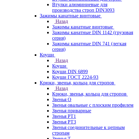
Втулки алюминиевые для
производства строп DIN3093
Зажимы канатные винтовые
Назад
Зажимы канатные винтовые
Зажимы канатные DIN 1142 (грузовая
серия)
Зажимы канатные DIN 741 (легкая
серия)
Коуши
Назад
Коуши
Коуши DIN 6899
Коуши ГОСТ 2224-93
Крюки, звенья, кольца для стропов
Назад
Крюки, звенья, кольца для стропов
Звенья О
Звенья овальные с плоским профилем
Звенья приварные
Звенья РТ1
Звенья РТ3
Звенья соединительные к цепным
стропам
Звенья Т