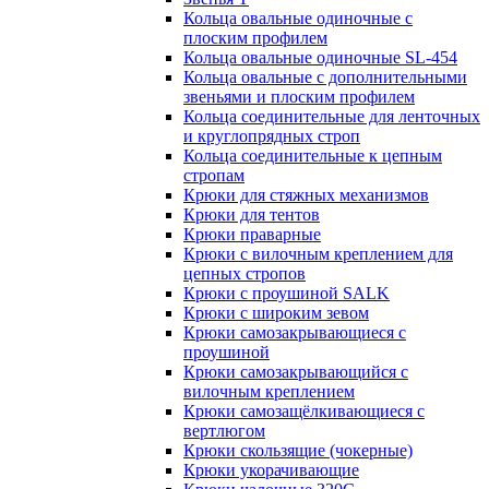
Кольца овальные одиночные c
плоским профилем
Кольца овальные одиночные SL-454
Кольца овальные с дополнительными
звеньями и плоским профилем
Кольца соединительные для ленточных
и круглопрядных строп
Кольца соединительные к цепным
стропам
Крюки для стяжных механизмов
Крюки для тентов
Крюки праварные
Крюки с вилочным креплением для
цепных стропов
Крюки с проушиной SALK
Крюки с широким зевом
Крюки самозакрывающиеся с
проушиной
Крюки самозакрывающийся с
вилочным креплением
Крюки самозащёлкивающиеся с
вертлюгом
Крюки скользящие (чокерные)
Крюки укорачивающие