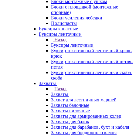
Блоки монтажные с ушком
Блоки с площадкой (монтажные
опорные)
Блоки усиления лебедки
Полиспасты
Буксиры канатные
Буксиры ленточные
Назад
Буксиры ленточные
Буксир текстильный ленточный крюк-
крюк
Буксир текстильный ленточный петля-
петля
Буксир текстильный ленточный скоба-
скоба
Захваты
Назад
Захваты
Захват для лестничных маршей
Захваты балочные
Захваты вилочные
Захваты для армированных колец
Захваты для балок
Захваты для барабанов, бухт и кабеля
Захваты для бордюрного камня