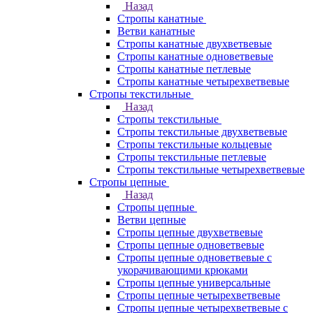
Назад
Стропы канатные
Ветви канатные
Стропы канатные двухветвевые
Стропы канатные одноветвевые
Стропы канатные петлевые
Стропы канатные четырехветвевые
Стропы текстильные
Назад
Стропы текстильные
Стропы текстильные двухветвевые
Стропы текстильные кольцевые
Стропы текстильные петлевые
Стропы текстильные четырехветвевые
Стропы цепные
Назад
Стропы цепные
Ветви цепные
Стропы цепные двухветвевые
Стропы цепные одноветвевые
Стропы цепные одноветвевые с
укорачивающими крюками
Стропы цепные универсальные
Стропы цепные четырехветвевые
Стропы цепные четырехветвевые с