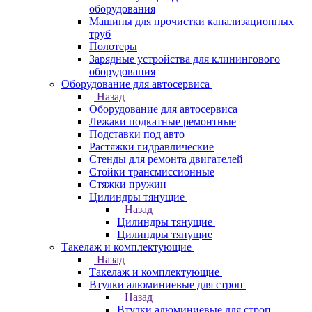
оборудования
Машины для прочистки канализационных
труб
Полотеры
Зарядные устройства для клинингового
оборудования
Оборудование для автосервиса
Назад
Оборудование для автосервиса
Лежаки подкатные ремонтные
Подставки под авто
Растяжки гидравлические
Стенды для ремонта двигателей
Стойки трансмиссионные
Стяжки пружин
Цилиндры тянущие
Назад
Цилиндры тянущие
Цилиндры тянущие
Такелаж и комплектующие
Назад
Такелаж и комплектующие
Втулки алюминиевые для строп
Назад
Втулки алюминиевые для строп