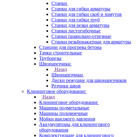
Станки
Станки для гибки арматуры
Станки для гибки скоб и хомутов
Станки для гибки труб
Станки для резки арматуры
Станки листогибочные
Станки правильно-отрезные
Станки резьбонакатные для арматуры
Станции для прогрева бетона
Тачки строительные
Труборезы
Швонарезчики
Назад
Швонарезчики
Диски режущие для швонарезчиков
Резчики швов
Клининговое оборудование
Назад
Клининговое оборудование
Машины подметальные
Машины поломоечные
Мойки высокого давления
Аккумуляторы для клинингового
оборудования
Комплектующие для клинингового