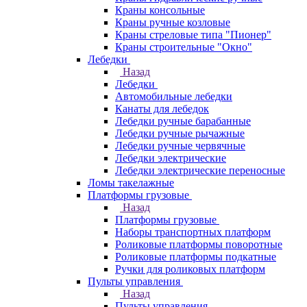
Краны консольные
Краны ручные козловые
Краны стреловые типа "Пионер"
Краны строительные "Окно"
Лебедки
Назад
Лебедки
Автомобильные лебедки
Канаты для лебедок
Лебедки ручные барабанные
Лебедки ручные рычажные
Лебедки ручные червячные
Лебедки электрические
Лебедки электрические переносные
Ломы такелажные
Платформы грузовые
Назад
Платформы грузовые
Наборы транспортных платформ
Роликовые платформы поворотные
Роликовые платформы подкатные
Ручки для роликовых платформ
Пульты управления
Назад
Пульты управления