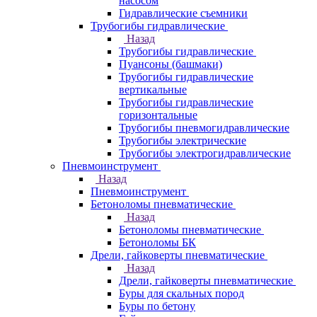
насосом
Гидравлические съемники
Трубогибы гидравлические
Назад
Трубогибы гидравлические
Пуансоны (башмаки)
Трубогибы гидравлические
вертикальные
Трубогибы гидравлические
горизонтальные
Трубогибы пневмогидравлические
Трубогибы электрические
Трубогибы электрогидравлические
Пневмоинструмент
Назад
Пневмоинструмент
Бетоноломы пневматические
Назад
Бетоноломы пневматические
Бетоноломы БК
Дрели, гайковерты пневматические
Назад
Дрели, гайковерты пневматические
Буры для скальных пород
Буры по бетону