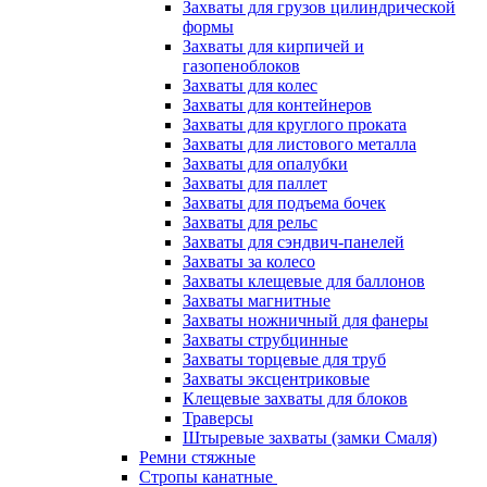
Захваты для грузов цилиндрической
формы
Захваты для кирпичей и
газопеноблоков
Захваты для колес
Захваты для контейнеров
Захваты для круглого проката
Захваты для листового металла
Захваты для опалубки
Захваты для паллет
Захваты для подъема бочек
Захваты для рельс
Захваты для сэндвич-панелей
Захваты за колесо
Захваты клещевые для баллонов
Захваты магнитные
Захваты ножничный для фанеры
Захваты струбцинные
Захваты торцевые для труб
Захваты эксцентриковые
Клещевые захваты для блоков
Траверсы
Штыревые захваты (замки Смаля)
Ремни стяжные
Стропы канатные