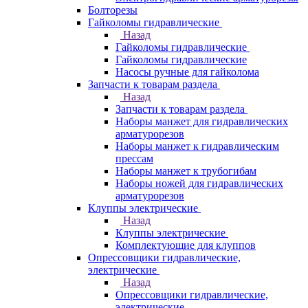
Болторезы
Гайколомы гидравлические
Назад
Гайколомы гидравлические
Гайколомы гидравлические
Насосы ручные для гайколома
Запчасти к товарам раздела
Назад
Запчасти к товарам раздела
Наборы манжет для гидравлических
арматурорезов
Наборы манжет к гидравлическим
прессам
Наборы манжет к трубогибам
Наборы ножей для гидравлических
арматурорезов
Клуппы электрические
Назад
Клуппы электрические
Комплектующие для клуппов
Опрессовщики гидравлические,
электрические
Назад
Опрессовщики гидравлические,
электрические