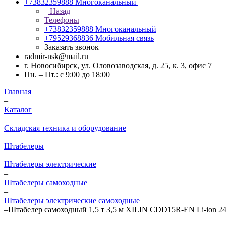
+73832359888
Многоканальный
Назад
Телефоны
+73832359888
Многоканальный
+79529368836
Мобильная связь
Заказать звонок
radmir-nsk@mail.ru
г. Новосибирск, ул. Оловозаводская, д. 25, к. 3, офис 7
Пн. – Пт.: с 9:00 до 18:00
Главная
–
Каталог
–
Складская техника и оборудование
–
Штабелеры
–
Штабелеры электрические
–
Штабелеры самоходные
–
Штабелеры электрические самоходные
–
Штабелер самоходный 1,5 т 3,5 м XILIN CDD15R-EN Li-ion 2