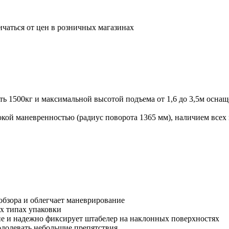
ичаться от цен в розничных магазинах
 1500кг и максимальной высотой подъема от 1,6 до 3,5м осна
окой маневренностью (радиус поворота 1365 мм), наличием все
обзора и облегчает маневрирование
ых типах упаковки
е и надежно фиксирует штабелер на наклонных поверхностях
одолевать небольшие препятствия