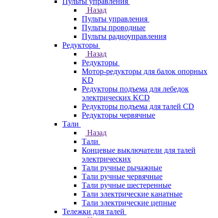
Пульты управления
Назад
Пульты управления
Пульты проводные
Пульты радиоуправления
Редукторы
Назад
Редукторы
Мотор-редукторы для балок опорных
KD
Редукторы подъема для лебедок
электрических KCD
Редукторы подъема для талей CD
Редукторы червячные
Тали
Назад
Тали
Концевые выключатели для талей
электрических
Тали ручные рычажные
Тали ручные червячные
Тали ручные шестеренные
Тали электрические канатные
Тали электрические цепные
Тележки для талей