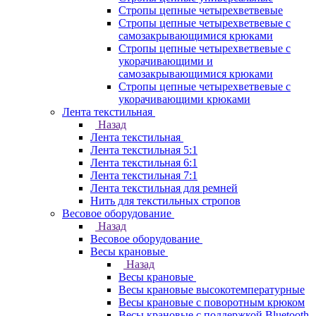
Стропы цепные четырехветвевые
Стропы цепные четырехветвевые с
самозакрывающимися крюками
Стропы цепные четырехветвевые с
укорачивающими и
самозакрывающимися крюками
Стропы цепные четырехветвевые с
укорачивающими крюками
Лента текстильная
Назад
Лента текстильная
Лента текстильная 5:1
Лента текстильная 6:1
Лента текстильная 7:1
Лента текстильная для ремней
Нить для текстильных стропов
Весовое оборудование
Назад
Весовое оборудование
Весы крановые
Назад
Весы крановые
Весы крановые высокотемпературные
Весы крановые с поворотным крюком
Весы крановые с поддержкой Bluetooth