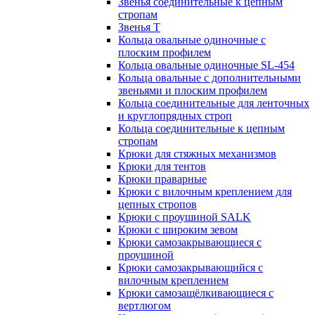
Звенья соединительные к цепным
стропам
Звенья Т
Кольца овальные одиночные c
плоским профилем
Кольца овальные одиночные SL-454
Кольца овальные с дополнительными
звеньями и плоским профилем
Кольца соединительные для ленточных
и круглопрядных строп
Кольца соединительные к цепным
стропам
Крюки для стяжных механизмов
Крюки для тентов
Крюки праварные
Крюки с вилочным креплением для
цепных стропов
Крюки с проушиной SALK
Крюки с широким зевом
Крюки самозакрывающиеся с
проушиной
Крюки самозакрывающийся с
вилочным креплением
Крюки самозащёлкивающиеся с
вертлюгом