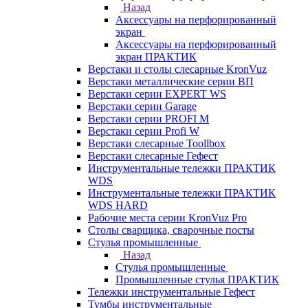
Назад
Аксессуары на перфорированный
экран
Аксессуары на перфорированный
экран ПРАКТИК
Верстаки и столы слесарные KronVuz
Верстаки металлические серии ВП
Верстаки серии EXPERT WS
Верстаки серии Garage
Верстаки серии PROFI M
Верстаки серии Profi W
Верстаки слесарные Toollbox
Верстаки слесарные Гефест
Инструментальные тележки ПРАКТИК
WDS
Инструментальные тележки ПРАКТИК
WDS HARD
Рабочие места серии KronVuz Pro
Столы сварщика, сварочные посты
Стулья промышленные
Назад
Стулья промышленные
Промышленные стулья ПРАКТИК
Тележки инструментальные Гефест
Тумбы инструментальные