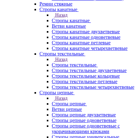
Ремни стяжные
Стропы канатные
Назад
Стропы канатные
Ветви канатные
Стропы канатные двухветвевые
Стропы канатные одноветвевые
Стропы канатные петлевые
Стропы канатные четырехветвевые
Стропы текстильные
Назад
Стропы текстильные
Стропы текстильные двухветвевые
Стропы текстильные кольцевые
Стропы текстильные петлевые
Стропы текстильные четырехветвевые
Стропы цепные
Назад
Стропы цепные
Ветви цепные
Стропы цепные двухветвевые
Стропы цепные одноветвевые
Стропы цепные одноветвевые с
укорачивающими крюками
Стропы цепные универсальные