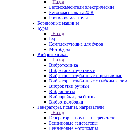
Назад
Бетоносмесители электрические
Бетономешалки 220 В
Растворосмесители
Бордюрные машины
Буры
Назад
Буры
Комплектующие для буров
Мотобуры
Вибротехника
Назад
Вибротехника
Вибраторы глубинные
Вибраторы глубинные портативные
Вибраторы глубинные с гибким валом
Виброкатки ручные
Виброплиты
Виброрейки для бетона
Вибротрамбовки
Генераторы, помпы, нагреватели
Назад
Генераторы, помпы, нагреватели
Бензиновые генераторы
Бензиновые мотопомпы