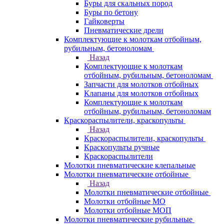
Буры для скальных пород
Буры по бетону
Гайковерты
Пневматические дрели
Комплектующие к молоткам отбойным,
рубильным, бетоноломам
Назад
Комплектующие к молоткам
отбойным, рубильным, бетоноломам
Запчасти для молотков отбойных
Клапаны для молотков отбойных
Комплектующие к молоткам
отбойным, рубильным, бетоноломам
Краскораспылители, краскопульты
Назад
Краскораспылители, краскопульты
Краскопульты ручные
Краскораспылители
Молотки пневматические клепальные
Молотки пневматические отбойные
Назад
Молотки пневматические отбойные
Молотки отбойные МО
Молотки отбойные МОП
Молотки пневматические рубильные