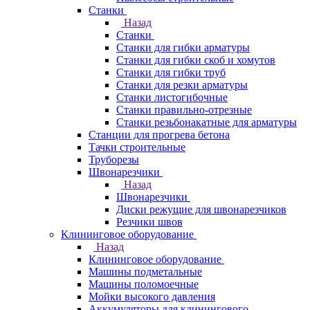
Станки
Назад
Станки
Станки для гибки арматуры
Станки для гибки скоб и хомутов
Станки для гибки труб
Станки для резки арматуры
Станки листогибочные
Станки правильно-отрезные
Станки резьбонакатные для арматуры
Станции для прогрева бетона
Тачки строительные
Труборезы
Швонарезчики
Назад
Швонарезчики
Диски режущие для швонарезчиков
Резчики швов
Клининговое оборудование
Назад
Клининговое оборудование
Машины подметальные
Машины поломоечные
Мойки высокого давления
Аккумуляторы для клинингового