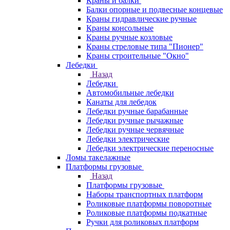
Краны и балки
Балки опорные и подвесные концевые
Краны гидравлические ручные
Краны консольные
Краны ручные козловые
Краны стреловые типа "Пионер"
Краны строительные "Окно"
Лебедки
Назад
Лебедки
Автомобильные лебедки
Канаты для лебедок
Лебедки ручные барабанные
Лебедки ручные рычажные
Лебедки ручные червячные
Лебедки электрические
Лебедки электрические переносные
Ломы такелажные
Платформы грузовые
Назад
Платформы грузовые
Наборы транспортных платформ
Роликовые платформы поворотные
Роликовые платформы подкатные
Ручки для роликовых платформ