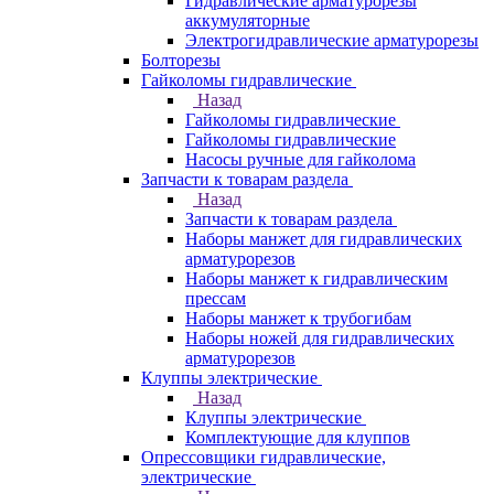
Гидравлические арматурорезы
аккумуляторные
Электрогидравлические арматурорезы
Болторезы
Гайколомы гидравлические
Назад
Гайколомы гидравлические
Гайколомы гидравлические
Насосы ручные для гайколома
Запчасти к товарам раздела
Назад
Запчасти к товарам раздела
Наборы манжет для гидравлических
арматурорезов
Наборы манжет к гидравлическим
прессам
Наборы манжет к трубогибам
Наборы ножей для гидравлических
арматурорезов
Клуппы электрические
Назад
Клуппы электрические
Комплектующие для клуппов
Опрессовщики гидравлические,
электрические