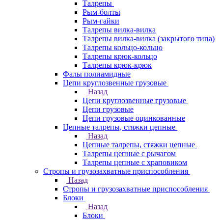
Талрепы
Рым-болты
Рым-гайки
Талрепы вилка-вилка
Талрепы вилка-вилка (закрытого типа)
Талрепы кольцо-кольцо
Талрепы крюк-кольцо
Талрепы крюк-крюк
Фалы полиамидные
Цепи круглозвенные грузовые
Назад
Цепи круглозвенные грузовые
Цепи грузовые
Цепи грузовые оцинкованные
Цепные талрепы, стяжки цепные
Назад
Цепные талрепы, стяжки цепные
Талрепы цепные с рычагом
Талрепы цепные с храповиком
Стропы и грузозахватные приспособления
Назад
Стропы и грузозахватные приспособления
Блоки
Назад
Блоки