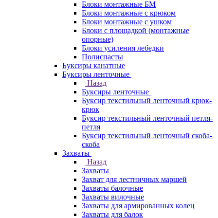
Блоки монтажные БМ
Блоки монтажные с крюком
Блоки монтажные с ушком
Блоки с площадкой (монтажные
опорные)
Блоки усиления лебедки
Полиспасты
Буксиры канатные
Буксиры ленточные
Назад
Буксиры ленточные
Буксир текстильный ленточный крюк-
крюк
Буксир текстильный ленточный петля-
петля
Буксир текстильный ленточный скоба-
скоба
Захваты
Назад
Захваты
Захват для лестничных маршей
Захваты балочные
Захваты вилочные
Захваты для армированных колец
Захваты для балок