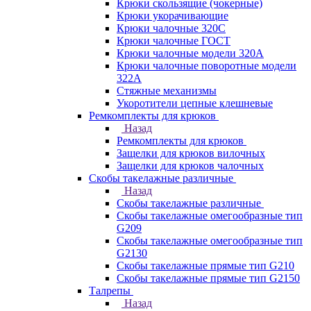
Крюки скользящие (чокерные)
Крюки укорачивающие
Крюки чалочные 320C
Крюки чалочные ГОСТ
Крюки чалочные модели 320А
Крюки чалочные поворотные модели
322А
Стяжные механизмы
Укоротители цепные клешневые
Ремкомплекты для крюков
Назад
Ремкомплекты для крюков
Защелки для крюков вилочных
Защелки для крюков чалочных
Скобы такелажные различные
Назад
Скобы такелажные различные
Скобы такелажные омегообразные тип
G209
Скобы такелажные омегообразные тип
G2130
Скобы такелажные прямые тип G210
Скобы такелажные прямые тип G2150
Талрепы
Назад