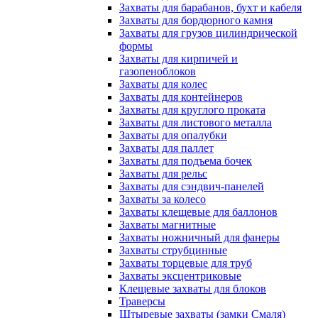
Захваты для барабанов, бухт и кабеля
Захваты для бордюрного камня
Захваты для грузов цилиндрической
формы
Захваты для кирпичей и
газопеноблоков
Захваты для колес
Захваты для контейнеров
Захваты для круглого проката
Захваты для листового металла
Захваты для опалубки
Захваты для паллет
Захваты для подъема бочек
Захваты для рельс
Захваты для сэндвич-панелей
Захваты за колесо
Захваты клещевые для баллонов
Захваты магнитные
Захваты ножничный для фанеры
Захваты струбцинные
Захваты торцевые для труб
Захваты эксцентриковые
Клещевые захваты для блоков
Траверсы
Штыревые захваты (замки Смаля)