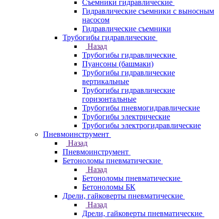
Съемники гидравлические
Гидравлические cъемники с выносным
насосом
Гидравлические съемники
Трубогибы гидравлические
Назад
Трубогибы гидравлические
Пуансоны (башмаки)
Трубогибы гидравлические
вертикальные
Трубогибы гидравлические
горизонтальные
Трубогибы пневмогидравлические
Трубогибы электрические
Трубогибы электрогидравлические
Пневмоинструмент
Назад
Пневмоинструмент
Бетоноломы пневматические
Назад
Бетоноломы пневматические
Бетоноломы БК
Дрели, гайковерты пневматические
Назад
Дрели, гайковерты пневматические