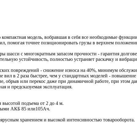
мпактная модель, вобравшая в себя все необходимые функции 
 вил, помогая точнее позиционировать грузы в верхнем положени
ры шасси с многократным запасом прочности - гарантия долгов
ельную устойчивость, полностью устраняет раскачку и вибрацию
еских повреждений - снижение износа на 40%, минимум обслуж
ние вил в 2 раза быстрее, чем у стандартных моделей - повышен
е, обрыв или перекос даже при динамичной работе, при этом да
ая и предсказуемая эксплуатация.
высотой подъема от 2 до 4 м.
ыми АКБ 85 или105Ач.
гоярусным хранением и высокой интенсивностью товарооборота.