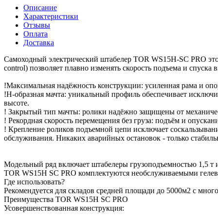
Описание
Характеристики
Отзывы
Оплата
Доставка
Самоходный электрический штабелер TOR WS15H-SC PRO это ко
control) позволяет плавно изменять скорость подъема и спуска
!Максимальная надёжность конструкции: усиленная рама и опо
!Н-образная мачта: уникальный профиль обеспечивает исключит
высоте.
! Закрытый тип мачты: ролики надёжно защищены от механич
! Рекордная скорость перемещения без груза: подъём и опуска
! Крепление роликов подъемной цепи исключает соскальзывани
обслуживания. Никаких аварийных остановок - только стабильн
Модельный ряд включает штабелеры грузоподъемностью 1,5 т и 
TOR WS15H SC PRO комплектуются необслуживаемыми гелев
Где использовать?
Рекомендуется для складов средней площади до 5000м2 с мно
Преимущества TOR WS15H SC PRO
Усовершенствованная конструкция: