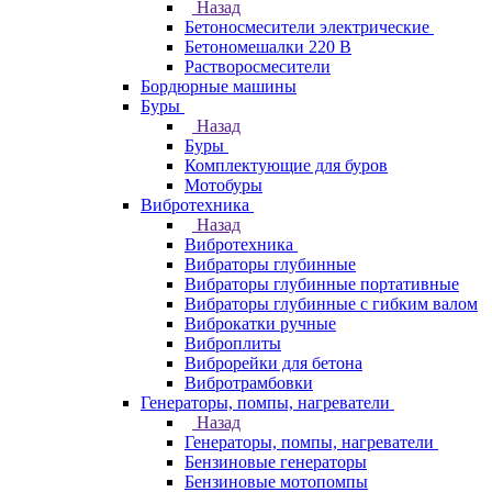
Назад
Бетоносмесители электрические
Бетономешалки 220 В
Растворосмесители
Бордюрные машины
Буры
Назад
Буры
Комплектующие для буров
Мотобуры
Вибротехника
Назад
Вибротехника
Вибраторы глубинные
Вибраторы глубинные портативные
Вибраторы глубинные с гибким валом
Виброкатки ручные
Виброплиты
Виброрейки для бетона
Вибротрамбовки
Генераторы, помпы, нагреватели
Назад
Генераторы, помпы, нагреватели
Бензиновые генераторы
Бензиновые мотопомпы