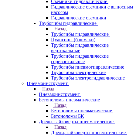
Съемники гидравлические
Гидравлические cъемники с выносным
насосом
Гидравлические съемники
Трубогибы гидравлические
Назад
Трубогибы гидравлические
Пуансоны (башмаки)
Трубогибы гидравлические
вертикальные
Трубогибы гидравлические
горизонтальные
Трубогибы пневмогидравлические
Трубогибы электрические
Трубогибы электрогидравлические
Пневмоинструмент
Назад
Пневмоинструмент
Бетоноломы пневматические
Назад
Бетоноломы пневматические
Бетоноломы БК
Дрели, гайковерты пневматические
Назад
Дрели, гайковерты пневматические