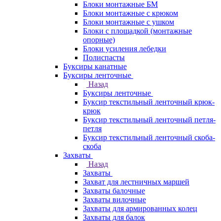
Блоки монтажные БМ
Блоки монтажные с крюком
Блоки монтажные с ушком
Блоки с площадкой (монтажные
опорные)
Блоки усиления лебедки
Полиспасты
Буксиры канатные
Буксиры ленточные
Назад
Буксиры ленточные
Буксир текстильный ленточный крюк-
крюк
Буксир текстильный ленточный петля-
петля
Буксир текстильный ленточный скоба-
скоба
Захваты
Назад
Захваты
Захват для лестничных маршей
Захваты балочные
Захваты вилочные
Захваты для армированных колец
Захваты для балок