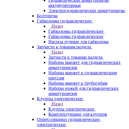
Гидравлические арматурорезы
аккумуляторные
Электрогидравлические арматурорезы
Болторезы
Гайколомы гидравлические
Назад
Гайколомы гидравлические
Гайколомы гидравлические
Насосы ручные для гайколома
Запчасти к товарам раздела
Назад
Запчасти к товарам раздела
Наборы манжет для гидравлических
арматурорезов
Наборы манжет к гидравлическим
прессам
Наборы манжет к трубогибам
Наборы ножей для гидравлических
арматурорезов
Клуппы электрические
Назад
Клуппы электрические
Комплектующие для клуппов
Опрессовщики гидравлические,
электрические