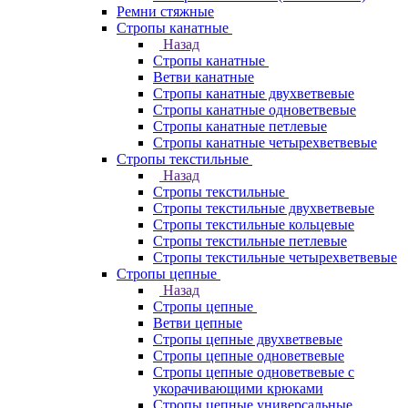
Ремни стяжные
Стропы канатные
Назад
Стропы канатные
Ветви канатные
Стропы канатные двухветвевые
Стропы канатные одноветвевые
Стропы канатные петлевые
Стропы канатные четырехветвевые
Стропы текстильные
Назад
Стропы текстильные
Стропы текстильные двухветвевые
Стропы текстильные кольцевые
Стропы текстильные петлевые
Стропы текстильные четырехветвевые
Стропы цепные
Назад
Стропы цепные
Ветви цепные
Стропы цепные двухветвевые
Стропы цепные одноветвевые
Стропы цепные одноветвевые с
укорачивающими крюками
Стропы цепные универсальные