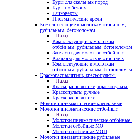
Буры для скальных пород
Буры по бетону
Гайковерты
Пневматические дрели
Комплектующие к молоткам отбойным,
рубильным, бетоноломам
Назад
Комплектующие к молоткам
отбойным, рубильным, бетоноломам
Запчасти для молотков отбойных
Клапаны для молотков отбойных
Комплектующие к молоткам
отбойным, рубильным, бетоноломам
Краскораспылители, краскопульты
Назад
Краскораспылители, краскопульты
Краскопульты ручные
Краскораспылители
Молотки пневматические клепальные
Молотки пневматические отбойные
Назад
Молотки пневматические отбойные
Молотки отбойные МО
Молотки отбойные МОП
Молотки пневматические рубильные