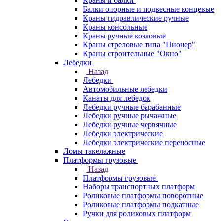
Краны и балки
Балки опорные и подвесные концевые
Краны гидравлические ручные
Краны консольные
Краны ручные козловые
Краны стреловые типа "Пионер"
Краны строительные "Окно"
Лебедки
Назад
Лебедки
Автомобильные лебедки
Канаты для лебедок
Лебедки ручные барабанные
Лебедки ручные рычажные
Лебедки ручные червячные
Лебедки электрические
Лебедки электрические переносные
Ломы такелажные
Платформы грузовые
Назад
Платформы грузовые
Наборы транспортных платформ
Роликовые платформы поворотные
Роликовые платформы подкатные
Ручки для роликовых платформ