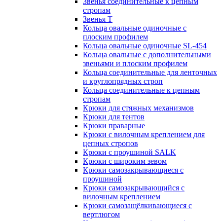
Звенья соединительные к цепным
стропам
Звенья Т
Кольца овальные одиночные c
плоским профилем
Кольца овальные одиночные SL-454
Кольца овальные с дополнительными
звеньями и плоским профилем
Кольца соединительные для ленточных
и круглопрядных строп
Кольца соединительные к цепным
стропам
Крюки для стяжных механизмов
Крюки для тентов
Крюки праварные
Крюки с вилочным креплением для
цепных стропов
Крюки с проушиной SALK
Крюки с широким зевом
Крюки самозакрывающиеся с
проушиной
Крюки самозакрывающийся с
вилочным креплением
Крюки самозащёлкивающиеся с
вертлюгом