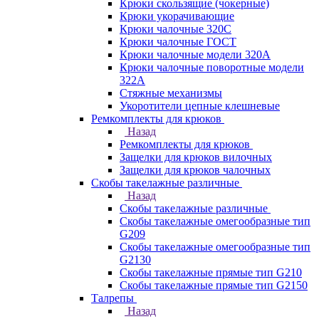
Крюки скользящие (чокерные)
Крюки укорачивающие
Крюки чалочные 320C
Крюки чалочные ГОСТ
Крюки чалочные модели 320А
Крюки чалочные поворотные модели
322А
Стяжные механизмы
Укоротители цепные клешневые
Ремкомплекты для крюков
Назад
Ремкомплекты для крюков
Защелки для крюков вилочных
Защелки для крюков чалочных
Скобы такелажные различные
Назад
Скобы такелажные различные
Скобы такелажные омегообразные тип
G209
Скобы такелажные омегообразные тип
G2130
Скобы такелажные прямые тип G210
Скобы такелажные прямые тип G2150
Талрепы
Назад