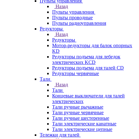
Пульты управления
Назад
Пульты управления
Пульты проводные
Пульты радиоуправления
Редукторы
Назад
Редукторы
Мотор-редукторы для балок опорных
KD
Редукторы подъема для лебедок
электрических KCD
Редукторы подъема для талей CD
Редукторы червячные
Тали
Назад
Тали
Концевые выключатели для талей
электрических
Тали ручные рычажные
Тали ручные червячные
Тали ручные шестеренные
Тали электрические канатные
Тали электрические цепные
Тележки для талей