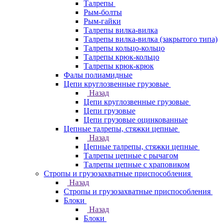
Талрепы
Рым-болты
Рым-гайки
Талрепы вилка-вилка
Талрепы вилка-вилка (закрытого типа)
Талрепы кольцо-кольцо
Талрепы крюк-кольцо
Талрепы крюк-крюк
Фалы полиамидные
Цепи круглозвенные грузовые
Назад
Цепи круглозвенные грузовые
Цепи грузовые
Цепи грузовые оцинкованные
Цепные талрепы, стяжки цепные
Назад
Цепные талрепы, стяжки цепные
Талрепы цепные с рычагом
Талрепы цепные с храповиком
Стропы и грузозахватные приспособления
Назад
Стропы и грузозахватные приспособления
Блоки
Назад
Блоки