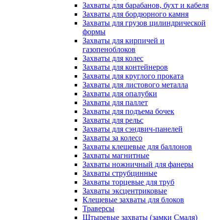
Захваты для барабанов, бухт и кабеля
Захваты для бордюрного камня
Захваты для грузов цилиндрической
формы
Захваты для кирпичей и
газопеноблоков
Захваты для колес
Захваты для контейнеров
Захваты для круглого проката
Захваты для листового металла
Захваты для опалубки
Захваты для паллет
Захваты для подъема бочек
Захваты для рельс
Захваты для сэндвич-панелей
Захваты за колесо
Захваты клещевые для баллонов
Захваты магнитные
Захваты ножничный для фанеры
Захваты струбцинные
Захваты торцевые для труб
Захваты эксцентриковые
Клещевые захваты для блоков
Траверсы
Штыревые захваты (замки Смаля)