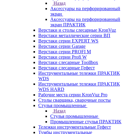
Назад
Аксессуары на перфорированный
экран
Аксессуары на перфорированный
экран ПРАКТИК
Верстаки и столы слесарные KronVuz
Верстаки металлические серии ВП
Верстаки серии EXPERT WS
Верстаки серии Garage
Верстаки серии PROFI M
Верстаки серии Profi W
Верстаки слесарные Toollbox
Верстаки слесарные Гефест
Инструментальные тележки ПРАКТИК
WDS
Инструментальные тележки ПРАКТИК
WDS HARD
Рабочие места серии KronVuz Pro
Столы сварщика, сварочные посты
Стулья промышленные
Назад
Стулья промышленные
Промышленные стулья ПРАКТИК
Тележки инструментальные Гефест
Тумбы инструментальные