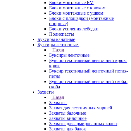
Блоки монтажные БМ
Блоки монтажные с крюком
Блоки монтажные с ушком
Блоки с площадкой (монтажные
опорные)
Блоки усиления лебедки
Полиспасты
Буксиры канатные
Буксиры ленточные
Назад
Буксиры ленточные
Буксир текстильный ленточный крюк-
крюк
Буксир текстильный ленточный петля-
петля
Буксир текстильный ленточный скоба-
скоба
Захваты
Назад
Захваты
Захват для лестничных маршей
Захваты балочные
Захваты вилочные
Захваты для армированных колец
Захваты для балок