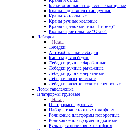
Краны и балки
Балки опорные и подвесные концевые
Краны гидравлические ручные
Краны консольные
Краны ручные козловые
Краны стреловые типа "Пионер"
Краны строительные "Окно"
Лебедки
Назад
Лебедки
Автомобильные лебедки
Канаты для лебедок
Лебедки ручные барабанные
Лебедки ручные рычажные
Лебедки ручные червячные
Лебедки электрические
Лебедки электрические переносные
Ломы такелажные
Платформы грузовые
Назад
Платформы грузовые
Наборы транспортных платформ
Роликовые платформы поворотные
Роликовые платформы подкатные
Ручки для роликовых платформ