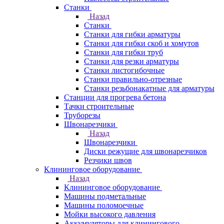
Станки
Назад
Станки
Станки для гибки арматуры
Станки для гибки скоб и хомутов
Станки для гибки труб
Станки для резки арматуры
Станки листогибочные
Станки правильно-отрезные
Станки резьбонакатные для арматуры
Станции для прогрева бетона
Тачки строительные
Труборезы
Швонарезчики
Назад
Швонарезчики
Диски режущие для швонарезчиков
Резчики швов
Клининговое оборудование
Назад
Клининговое оборудование
Машины подметальные
Машины поломоечные
Мойки высокого давления
Аккумуляторы для клинингового