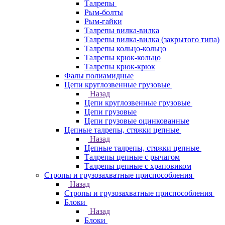
Талрепы
Рым-болты
Рым-гайки
Талрепы вилка-вилка
Талрепы вилка-вилка (закрытого типа)
Талрепы кольцо-кольцо
Талрепы крюк-кольцо
Талрепы крюк-крюк
Фалы полиамидные
Цепи круглозвенные грузовые
Назад
Цепи круглозвенные грузовые
Цепи грузовые
Цепи грузовые оцинкованные
Цепные талрепы, стяжки цепные
Назад
Цепные талрепы, стяжки цепные
Талрепы цепные с рычагом
Талрепы цепные с храповиком
Стропы и грузозахватные приспособления
Назад
Стропы и грузозахватные приспособления
Блоки
Назад
Блоки