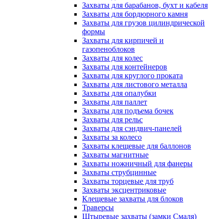
Захваты для барабанов, бухт и кабеля
Захваты для бордюрного камня
Захваты для грузов цилиндрической
формы
Захваты для кирпичей и
газопеноблоков
Захваты для колес
Захваты для контейнеров
Захваты для круглого проката
Захваты для листового металла
Захваты для опалубки
Захваты для паллет
Захваты для подъема бочек
Захваты для рельс
Захваты для сэндвич-панелей
Захваты за колесо
Захваты клещевые для баллонов
Захваты магнитные
Захваты ножничный для фанеры
Захваты струбцинные
Захваты торцевые для труб
Захваты эксцентриковые
Клещевые захваты для блоков
Траверсы
Штыревые захваты (замки Смаля)