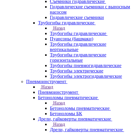
Съемники гидравлические
Гидравлические cъемники с выносным
насосом
Гидравлические съемники
Трубогибы гидравлические
Назад
Трубогибы гидравлические
Пуансоны (башмаки)
Трубогибы гидравлические
вертикальные
Трубогибы гидравлические
горизонтальные
Трубогибы пневмогидравлические
Трубогибы электрические
Трубогибы электрогидравлические
Пневмоинструмент
Назад
Пневмоинструмент
Бетоноломы пневматические
Назад
Бетоноломы пневматические
Бетоноломы БК
Дрели, гайковерты пневматические
Назад
Дрели, гайковерты пневматические