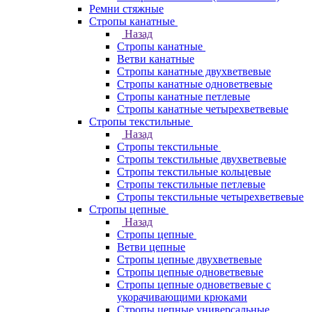
Ремни стяжные
Стропы канатные
Назад
Стропы канатные
Ветви канатные
Стропы канатные двухветвевые
Стропы канатные одноветвевые
Стропы канатные петлевые
Стропы канатные четырехветвевые
Стропы текстильные
Назад
Стропы текстильные
Стропы текстильные двухветвевые
Стропы текстильные кольцевые
Стропы текстильные петлевые
Стропы текстильные четырехветвевые
Стропы цепные
Назад
Стропы цепные
Ветви цепные
Стропы цепные двухветвевые
Стропы цепные одноветвевые
Стропы цепные одноветвевые с
укорачивающими крюками
Стропы цепные универсальные