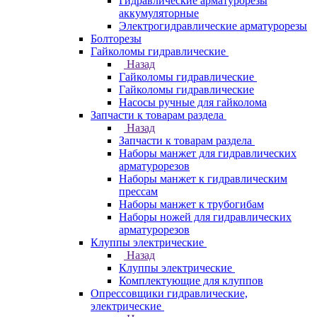
Гидравлические арматурорезы
аккумуляторные
Электрогидравлические арматурорезы
Болторезы
Гайколомы гидравлические
Назад
Гайколомы гидравлические
Гайколомы гидравлические
Насосы ручные для гайколома
Запчасти к товарам раздела
Назад
Запчасти к товарам раздела
Наборы манжет для гидравлических
арматурорезов
Наборы манжет к гидравлическим
прессам
Наборы манжет к трубогибам
Наборы ножей для гидравлических
арматурорезов
Клуппы электрические
Назад
Клуппы электрические
Комплектующие для клуппов
Опрессовщики гидравлические,
электрические