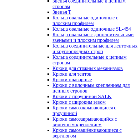
Звенья соединительные к цепным
стропам
Звенья Т
Кольца овальные одиночные c
плоским профилем
Кольца овальные одиночные SL-454
Кольца овальные с дополнительными
звеньями и плоским профилем
Кольца соединительные для ленточных
и круглопрядных строп
Кольца соединительные к цепным
стропам
Крюки для стяжных механизмов
Крюки для тентов
Крюки праварные
Крюки с вилочным креплением для
цепных стропов
Крюки с проушиной SALK
Крюки с широким зевом
Крюки самозакрывающиеся с
проушиной
Крюки самозакрывающийся с
вилочным креплением
Крюки самозащёлкивающиеся с
вертлюгом