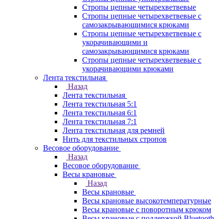
Стропы цепные четырехветвевые
Стропы цепные четырехветвевые с
самозакрывающимися крюками
Стропы цепные четырехветвевые с
укорачивающими и
самозакрывающимися крюками
Стропы цепные четырехветвевые с
укорачивающими крюками
Лента текстильная
Назад
Лента текстильная
Лента текстильная 5:1
Лента текстильная 6:1
Лента текстильная 7:1
Лента текстильная для ремней
Нить для текстильных стропов
Весовое оборудование
Назад
Весовое оборудование
Весы крановые
Назад
Весы крановые
Весы крановые высокотемпературные
Весы крановые с поворотным крюком
Весы крановые с поддержкой Bluetooth