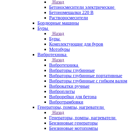
Назад
Бетоносмесители электрические
Бетономешалки 220 В
Растворосмесители
Бордюрные машины
Буры
Назад
Буры
Комплектующие для буров
Мотобуры
Вибротехника
Назад
Вибротехника
Вибраторы глубинные
Вибраторы глубинные портативные
Вибраторы глубинные с гибким валом
Виброкатки ручные
Виброплиты
Виброрейки для бетона
Вибротрамбовки
Генераторы, помпы, нагреватели
Назад
Генераторы, помпы, нагреватели
Бензиновые генераторы
Бензиновые мотопомпы