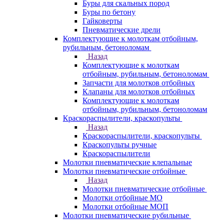
Буры для скальных пород
Буры по бетону
Гайковерты
Пневматические дрели
Комплектующие к молоткам отбойным,
рубильным, бетоноломам
Назад
Комплектующие к молоткам
отбойным, рубильным, бетоноломам
Запчасти для молотков отбойных
Клапаны для молотков отбойных
Комплектующие к молоткам
отбойным, рубильным, бетоноломам
Краскораспылители, краскопульты
Назад
Краскораспылители, краскопульты
Краскопульты ручные
Краскораспылители
Молотки пневматические клепальные
Молотки пневматические отбойные
Назад
Молотки пневматические отбойные
Молотки отбойные МО
Молотки отбойные МОП
Молотки пневматические рубильные