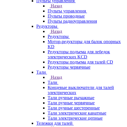
Пульты управления
Назад
Пульты управления
Пульты проводные
Пульты радиоуправления
Редукторы
Назад
Редукторы
Мотор-редукторы для балок опорных
KD
Редукторы подъема для лебедок
электрических KCD
Редукторы подъема для талей CD
Редукторы червячные
Тали
Назад
Тали
Концевые выключатели для талей
электрических
Тали ручные рычажные
Тали ручные червячные
Тали ручные шестеренные
Тали электрические канатные
Тали электрические цепные
Тележки для талей