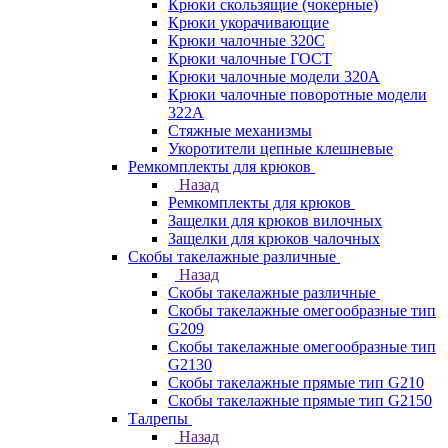
Крюки скользящие (чокерные)
Крюки укорачивающие
Крюки чалочные 320C
Крюки чалочные ГОСТ
Крюки чалочные модели 320А
Крюки чалочные поворотные модели
322А
Стяжные механизмы
Укоротители цепные клешневые
Ремкомплекты для крюков
Назад
Ремкомплекты для крюков
Защелки для крюков вилочных
Защелки для крюков чалочных
Скобы такелажные различные
Назад
Скобы такелажные различные
Скобы такелажные омегообразные тип
G209
Скобы такелажные омегообразные тип
G2130
Скобы такелажные прямые тип G210
Скобы такелажные прямые тип G2150
Талрепы
Назад