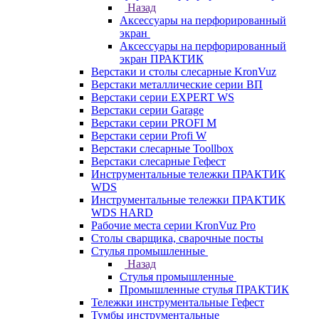
Назад
Аксессуары на перфорированный
экран
Аксессуары на перфорированный
экран ПРАКТИК
Верстаки и столы слесарные KronVuz
Верстаки металлические серии ВП
Верстаки серии EXPERT WS
Верстаки серии Garage
Верстаки серии PROFI M
Верстаки серии Profi W
Верстаки слесарные Toollbox
Верстаки слесарные Гефест
Инструментальные тележки ПРАКТИК
WDS
Инструментальные тележки ПРАКТИК
WDS HARD
Рабочие места серии KronVuz Pro
Столы сварщика, сварочные посты
Стулья промышленные
Назад
Стулья промышленные
Промышленные стулья ПРАКТИК
Тележки инструментальные Гефест
Тумбы инструментальные