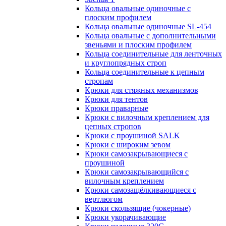
Кольца овальные одиночные c
плоским профилем
Кольца овальные одиночные SL-454
Кольца овальные с дополнительными
звеньями и плоским профилем
Кольца соединительные для ленточных
и круглопрядных строп
Кольца соединительные к цепным
стропам
Крюки для стяжных механизмов
Крюки для тентов
Крюки праварные
Крюки с вилочным креплением для
цепных стропов
Крюки с проушиной SALK
Крюки с широким зевом
Крюки самозакрывающиеся с
проушиной
Крюки самозакрывающийся с
вилочным креплением
Крюки самозащёлкивающиеся с
вертлюгом
Крюки скользящие (чокерные)
Крюки укорачивающие