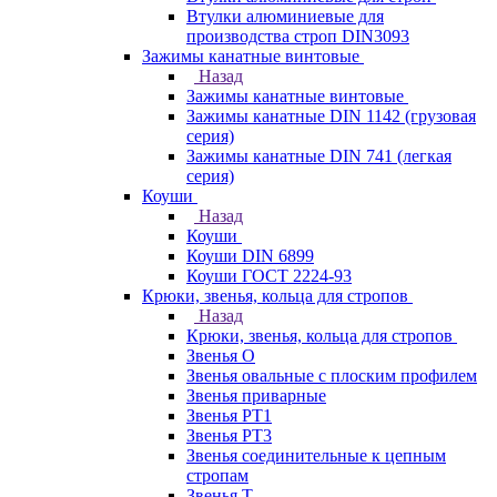
Втулки алюминиевые для
производства строп DIN3093
Зажимы канатные винтовые
Назад
Зажимы канатные винтовые
Зажимы канатные DIN 1142 (грузовая
серия)
Зажимы канатные DIN 741 (легкая
серия)
Коуши
Назад
Коуши
Коуши DIN 6899
Коуши ГОСТ 2224-93
Крюки, звенья, кольца для стропов
Назад
Крюки, звенья, кольца для стропов
Звенья О
Звенья овальные с плоским профилем
Звенья приварные
Звенья РТ1
Звенья РТ3
Звенья соединительные к цепным
стропам
Звенья Т