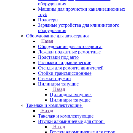
оборудования
Машины для прочистки канализационных
труб
Полотеры
Зарядные устройства для клинингового
оборудования
Оборудование для автосервиса
Назад
Оборудование для автосервиса
Лежаки подкатные ремонтные
Подставки под авто
Растяжки гидравлические
Стенды для ремонта двигателей
Стойки трансмиссионные
Стяжки пружин
Цилиндры тянущие
Назад
Цилиндры тянущие
Цилиндры тянущие
Такелаж и комплектующие
Назад
Такелаж и комплектующие
Втулки алюминиевые для строп
Назад
Втулки алюминиевые для строп