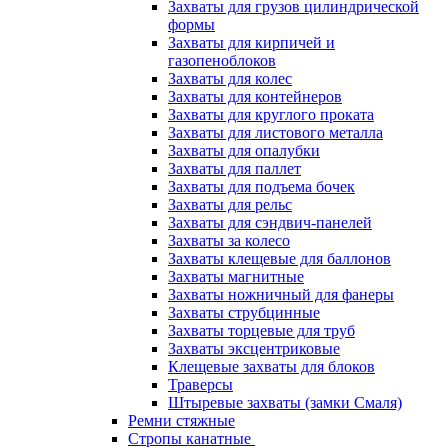
Захваты для грузов цилиндрической
формы
Захваты для кирпичей и
газопеноблоков
Захваты для колес
Захваты для контейнеров
Захваты для круглого проката
Захваты для листового металла
Захваты для опалубки
Захваты для паллет
Захваты для подъема бочек
Захваты для рельс
Захваты для сэндвич-панелей
Захваты за колесо
Захваты клещевые для баллонов
Захваты магнитные
Захваты ножничный для фанеры
Захваты струбцинные
Захваты торцевые для труб
Захваты эксцентриковые
Клещевые захваты для блоков
Траверсы
Штыревые захваты (замки Смаля)
Ремни стяжные
Стропы канатные