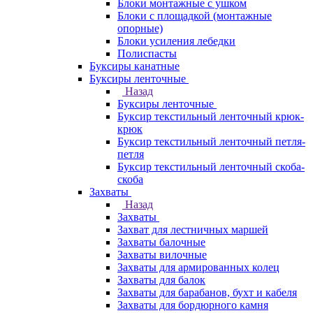
Блоки монтажные с ушком
Блоки с площадкой (монтажные
опорные)
Блоки усиления лебедки
Полиспасты
Буксиры канатные
Буксиры ленточные
Назад
Буксиры ленточные
Буксир текстильный ленточный крюк-
крюк
Буксир текстильный ленточный петля-
петля
Буксир текстильный ленточный скоба-
скоба
Захваты
Назад
Захваты
Захват для лестничных маршей
Захваты балочные
Захваты вилочные
Захваты для армированных колец
Захваты для балок
Захваты для барабанов, бухт и кабеля
Захваты для бордюрного камня