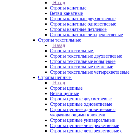
Назад
Стропы канатные
Ветви канатные
Стропы канатные двухветвевые
Стропы канатные одноветвевые
Стропы канатные петлевые
Стропы канатные четырехветвевые
Стропы текстильные
Назад
Стропы текстильные
Стропы текстильные двухветвевые
Стропы текстильные кольцевые
Стропы текстильные петлевые
Стропы текстильные четырехветвевые
Стропы цепные
Назад
Стропы цепные
Ветви цепные
Стропы цепные двухветвевые
Стропы цепные одноветвевые
Стропы цепные одноветвевые с
укорачивающими крюками
Стропы цепные универсальные
Стропы цепные четырехветвевые
Стропы цепные четырехветвевые с