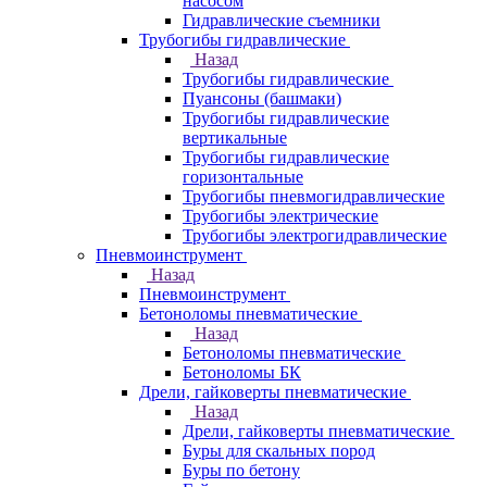
насосом
Гидравлические съемники
Трубогибы гидравлические
Назад
Трубогибы гидравлические
Пуансоны (башмаки)
Трубогибы гидравлические
вертикальные
Трубогибы гидравлические
горизонтальные
Трубогибы пневмогидравлические
Трубогибы электрические
Трубогибы электрогидравлические
Пневмоинструмент
Назад
Пневмоинструмент
Бетоноломы пневматические
Назад
Бетоноломы пневматические
Бетоноломы БК
Дрели, гайковерты пневматические
Назад
Дрели, гайковерты пневматические
Буры для скальных пород
Буры по бетону