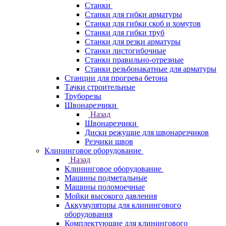
Станки
Станки для гибки арматуры
Станки для гибки скоб и хомутов
Станки для гибки труб
Станки для резки арматуры
Станки листогибочные
Станки правильно-отрезные
Станки резьбонакатные для арматуры
Станции для прогрева бетона
Тачки строительные
Труборезы
Швонарезчики
Назад
Швонарезчики
Диски режущие для швонарезчиков
Резчики швов
Клининговое оборудование
Назад
Клининговое оборудование
Машины подметальные
Машины поломоечные
Мойки высокого давления
Аккумуляторы для клинингового
оборудования
Комплектующие для клинингового