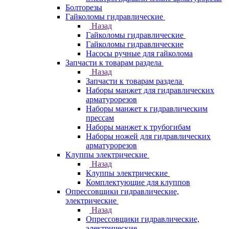
Болторезы
Гайколомы гидравлические
Назад
Гайколомы гидравлические
Гайколомы гидравлические
Насосы ручные для гайколома
Запчасти к товарам раздела
Назад
Запчасти к товарам раздела
Наборы манжет для гидравлических
арматурорезов
Наборы манжет к гидравлическим
прессам
Наборы манжет к трубогибам
Наборы ножей для гидравлических
арматурорезов
Клуппы электрические
Назад
Клуппы электрические
Комплектующие для клуппов
Опрессовщики гидравлические,
электрические
Назад
Опрессовщики гидравлические,
электрические