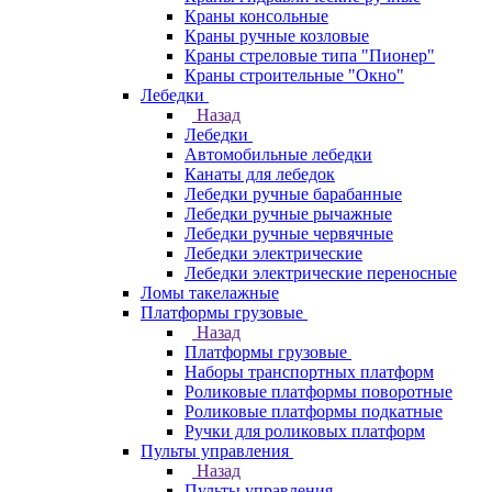
Краны консольные
Краны ручные козловые
Краны стреловые типа "Пионер"
Краны строительные "Окно"
Лебедки
Назад
Лебедки
Автомобильные лебедки
Канаты для лебедок
Лебедки ручные барабанные
Лебедки ручные рычажные
Лебедки ручные червячные
Лебедки электрические
Лебедки электрические переносные
Ломы такелажные
Платформы грузовые
Назад
Платформы грузовые
Наборы транспортных платформ
Роликовые платформы поворотные
Роликовые платформы подкатные
Ручки для роликовых платформ
Пульты управления
Назад
Пульты управления