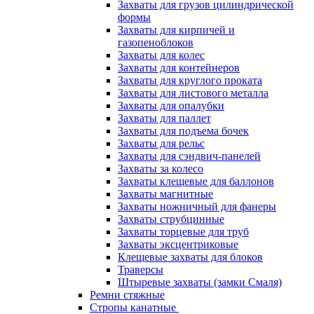
Захваты для грузов цилиндрической
формы
Захваты для кирпичей и
газопеноблоков
Захваты для колес
Захваты для контейнеров
Захваты для круглого проката
Захваты для листового металла
Захваты для опалубки
Захваты для паллет
Захваты для подъема бочек
Захваты для рельс
Захваты для сэндвич-панелей
Захваты за колесо
Захваты клещевые для баллонов
Захваты магнитные
Захваты ножничный для фанеры
Захваты струбцинные
Захваты торцевые для труб
Захваты эксцентриковые
Клещевые захваты для блоков
Траверсы
Штыревые захваты (замки Смаля)
Ремни стяжные
Стропы канатные