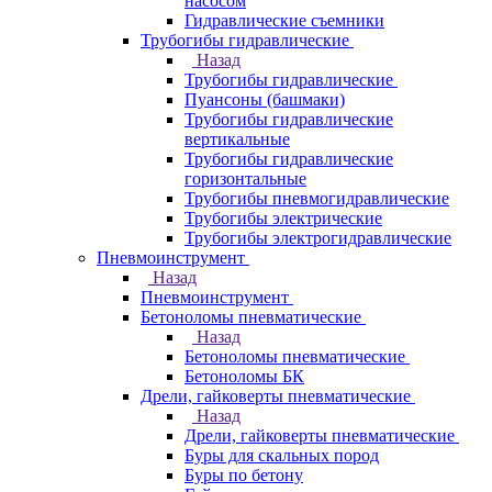
насосом
Гидравлические съемники
Трубогибы гидравлические
Назад
Трубогибы гидравлические
Пуансоны (башмаки)
Трубогибы гидравлические
вертикальные
Трубогибы гидравлические
горизонтальные
Трубогибы пневмогидравлические
Трубогибы электрические
Трубогибы электрогидравлические
Пневмоинструмент
Назад
Пневмоинструмент
Бетоноломы пневматические
Назад
Бетоноломы пневматические
Бетоноломы БК
Дрели, гайковерты пневматические
Назад
Дрели, гайковерты пневматические
Буры для скальных пород
Буры по бетону