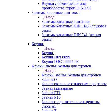
Втулки алюминиевые для
производства строп DIN3093
Зажимы канатные винтовые
Назад
Зажимы канатные винтовые
Зажимы канатные DIN 1142 (грузовая
серия)
Зажимы канатные DIN 741 (легкая
серия)
Коуши
Назад
Коуши
Коуши DIN 6899
Коуши ГОСТ 2224-93
Крюки, звенья, кольца для стропов
Назад
Крюки, звенья, кольца для стропов
Звенья О
Звенья овальные с плоским профилем
Звенья приварные
Звенья РТ1
Звенья РТ3
Звенья соединительные к цепным
стропам
Звенья Т