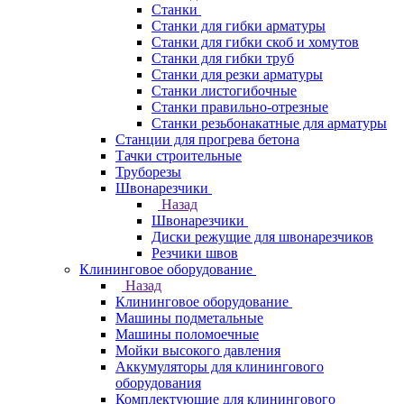
Станки
Станки для гибки арматуры
Станки для гибки скоб и хомутов
Станки для гибки труб
Станки для резки арматуры
Станки листогибочные
Станки правильно-отрезные
Станки резьбонакатные для арматуры
Станции для прогрева бетона
Тачки строительные
Труборезы
Швонарезчики
Назад
Швонарезчики
Диски режущие для швонарезчиков
Резчики швов
Клининговое оборудование
Назад
Клининговое оборудование
Машины подметальные
Машины поломоечные
Мойки высокого давления
Аккумуляторы для клинингового
оборудования
Комплектующие для клинингового