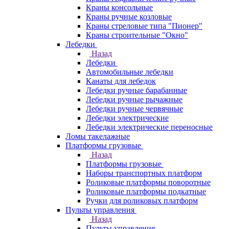
Краны консольные
Краны ручные козловые
Краны стреловые типа "Пионер"
Краны строительные "Окно"
Лебедки
Назад
Лебедки
Автомобильные лебедки
Канаты для лебедок
Лебедки ручные барабанные
Лебедки ручные рычажные
Лебедки ручные червячные
Лебедки электрические
Лебедки электрические переносные
Ломы такелажные
Платформы грузовые
Назад
Платформы грузовые
Наборы транспортных платформ
Роликовые платформы поворотные
Роликовые платформы подкатные
Ручки для роликовых платформ
Пульты управления
Назад
Пульты управления