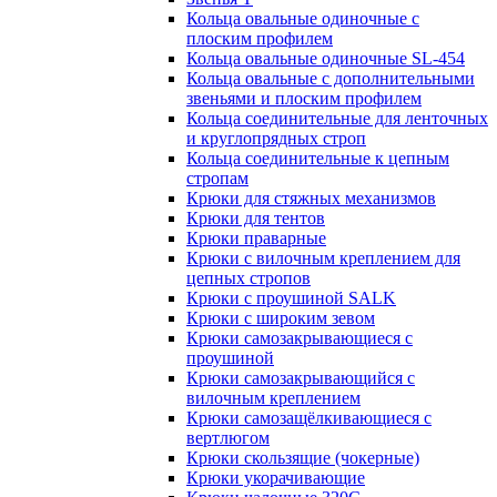
Кольца овальные одиночные c
плоским профилем
Кольца овальные одиночные SL-454
Кольца овальные с дополнительными
звеньями и плоским профилем
Кольца соединительные для ленточных
и круглопрядных строп
Кольца соединительные к цепным
стропам
Крюки для стяжных механизмов
Крюки для тентов
Крюки праварные
Крюки с вилочным креплением для
цепных стропов
Крюки с проушиной SALK
Крюки с широким зевом
Крюки самозакрывающиеся с
проушиной
Крюки самозакрывающийся с
вилочным креплением
Крюки самозащёлкивающиеся с
вертлюгом
Крюки скользящие (чокерные)
Крюки укорачивающие