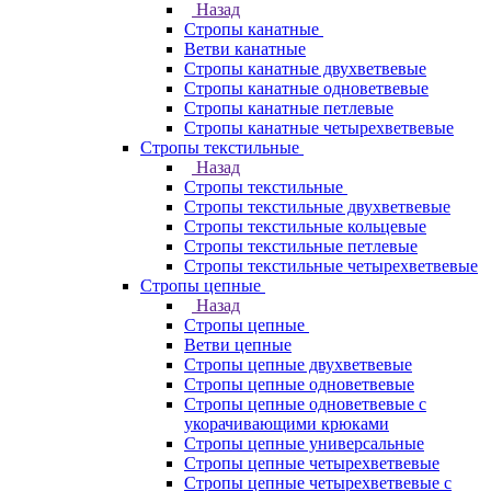
Назад
Стропы канатные
Ветви канатные
Стропы канатные двухветвевые
Стропы канатные одноветвевые
Стропы канатные петлевые
Стропы канатные четырехветвевые
Стропы текстильные
Назад
Стропы текстильные
Стропы текстильные двухветвевые
Стропы текстильные кольцевые
Стропы текстильные петлевые
Стропы текстильные четырехветвевые
Стропы цепные
Назад
Стропы цепные
Ветви цепные
Стропы цепные двухветвевые
Стропы цепные одноветвевые
Стропы цепные одноветвевые с
укорачивающими крюками
Стропы цепные универсальные
Стропы цепные четырехветвевые
Стропы цепные четырехветвевые с