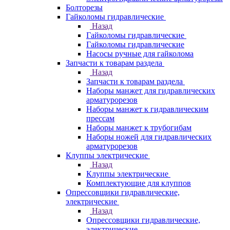
Болторезы
Гайколомы гидравлические
Назад
Гайколомы гидравлические
Гайколомы гидравлические
Насосы ручные для гайколома
Запчасти к товарам раздела
Назад
Запчасти к товарам раздела
Наборы манжет для гидравлических
арматурорезов
Наборы манжет к гидравлическим
прессам
Наборы манжет к трубогибам
Наборы ножей для гидравлических
арматурорезов
Клуппы электрические
Назад
Клуппы электрические
Комплектующие для клуппов
Опрессовщики гидравлические,
электрические
Назад
Опрессовщики гидравлические,
электрические