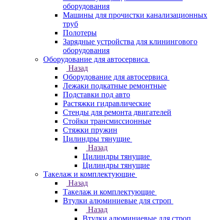
оборудования
Машины для прочистки канализационных
труб
Полотеры
Зарядные устройства для клинингового
оборудования
Оборудование для автосервиса
Назад
Оборудование для автосервиса
Лежаки подкатные ремонтные
Подставки под авто
Растяжки гидравлические
Стенды для ремонта двигателей
Стойки трансмиссионные
Стяжки пружин
Цилиндры тянущие
Назад
Цилиндры тянущие
Цилиндры тянущие
Такелаж и комплектующие
Назад
Такелаж и комплектующие
Втулки алюминиевые для строп
Назад
Втулки алюминиевые для строп