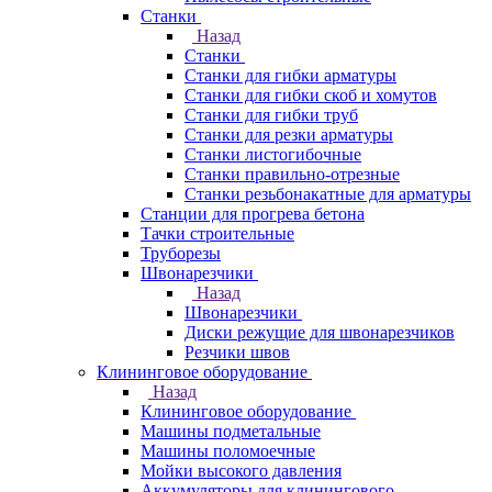
Станки
Назад
Станки
Станки для гибки арматуры
Станки для гибки скоб и хомутов
Станки для гибки труб
Станки для резки арматуры
Станки листогибочные
Станки правильно-отрезные
Станки резьбонакатные для арматуры
Станции для прогрева бетона
Тачки строительные
Труборезы
Швонарезчики
Назад
Швонарезчики
Диски режущие для швонарезчиков
Резчики швов
Клининговое оборудование
Назад
Клининговое оборудование
Машины подметальные
Машины поломоечные
Мойки высокого давления
Аккумуляторы для клинингового