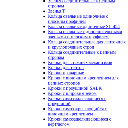
Звенья соединительные к цепным
стропам
Звенья Т
Кольца овальные одиночные c
плоским профилем
Кольца овальные одиночные SL-454
Кольца овальные с дополнительными
звеньями и плоским профилем
Кольца соединительные для ленточных
и круглопрядных строп
Кольца соединительные к цепным
стропам
Крюки для стяжных механизмов
Крюки для тентов
Крюки праварные
Крюки с вилочным креплением для
цепных стропов
Крюки с проушиной SALK
Крюки с широким зевом
Крюки самозакрывающиеся с
проушиной
Крюки самозакрывающийся с
вилочным креплением
Крюки самозащёлкивающиеся с
вертлюгом