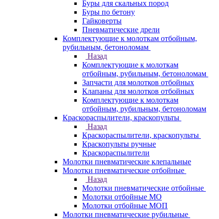
Буры для скальных пород
Буры по бетону
Гайковерты
Пневматические дрели
Комплектующие к молоткам отбойным,
рубильным, бетоноломам
Назад
Комплектующие к молоткам
отбойным, рубильным, бетоноломам
Запчасти для молотков отбойных
Клапаны для молотков отбойных
Комплектующие к молоткам
отбойным, рубильным, бетоноломам
Краскораспылители, краскопульты
Назад
Краскораспылители, краскопульты
Краскопульты ручные
Краскораспылители
Молотки пневматические клепальные
Молотки пневматические отбойные
Назад
Молотки пневматические отбойные
Молотки отбойные МО
Молотки отбойные МОП
Молотки пневматические рубильные