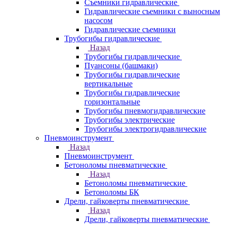
Съемники гидравлические
Гидравлические cъемники с выносным
насосом
Гидравлические съемники
Трубогибы гидравлические
Назад
Трубогибы гидравлические
Пуансоны (башмаки)
Трубогибы гидравлические
вертикальные
Трубогибы гидравлические
горизонтальные
Трубогибы пневмогидравлические
Трубогибы электрические
Трубогибы электрогидравлические
Пневмоинструмент
Назад
Пневмоинструмент
Бетоноломы пневматические
Назад
Бетоноломы пневматические
Бетоноломы БК
Дрели, гайковерты пневматические
Назад
Дрели, гайковерты пневматические