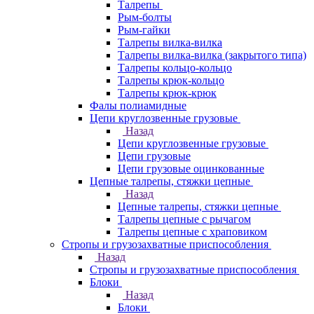
Талрепы
Рым-болты
Рым-гайки
Талрепы вилка-вилка
Талрепы вилка-вилка (закрытого типа)
Талрепы кольцо-кольцо
Талрепы крюк-кольцо
Талрепы крюк-крюк
Фалы полиамидные
Цепи круглозвенные грузовые
Назад
Цепи круглозвенные грузовые
Цепи грузовые
Цепи грузовые оцинкованные
Цепные талрепы, стяжки цепные
Назад
Цепные талрепы, стяжки цепные
Талрепы цепные с рычагом
Талрепы цепные с храповиком
Стропы и грузозахватные приспособления
Назад
Стропы и грузозахватные приспособления
Блоки
Назад
Блоки