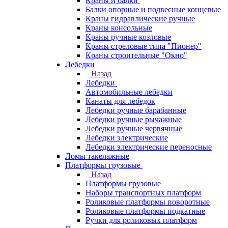
Краны и балки
Балки опорные и подвесные концевые
Краны гидравлические ручные
Краны консольные
Краны ручные козловые
Краны стреловые типа "Пионер"
Краны строительные "Окно"
Лебедки
Назад
Лебедки
Автомобильные лебедки
Канаты для лебедок
Лебедки ручные барабанные
Лебедки ручные рычажные
Лебедки ручные червячные
Лебедки электрические
Лебедки электрические переносные
Ломы такелажные
Платформы грузовые
Назад
Платформы грузовые
Наборы транспортных платформ
Роликовые платформы поворотные
Роликовые платформы подкатные
Ручки для роликовых платформ