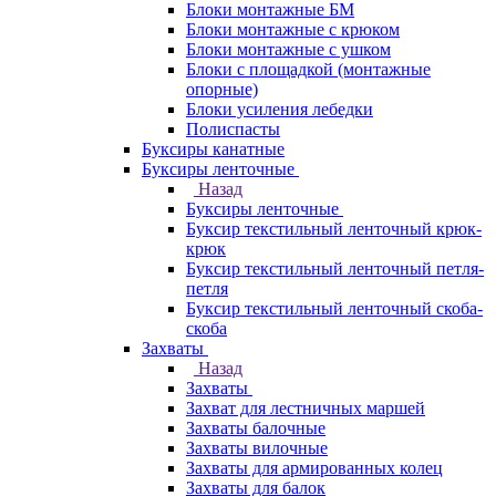
Блоки монтажные БМ
Блоки монтажные с крюком
Блоки монтажные с ушком
Блоки с площадкой (монтажные
опорные)
Блоки усиления лебедки
Полиспасты
Буксиры канатные
Буксиры ленточные
Назад
Буксиры ленточные
Буксир текстильный ленточный крюк-
крюк
Буксир текстильный ленточный петля-
петля
Буксир текстильный ленточный скоба-
скоба
Захваты
Назад
Захваты
Захват для лестничных маршей
Захваты балочные
Захваты вилочные
Захваты для армированных колец
Захваты для балок