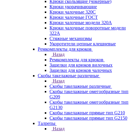
Крюки скользящие (чокерные)
Крюки укорачивающие
Крюки чалочные 320C
Крюки чалочные ГОСТ
Крюки чалочные модели 320А
Крюки чалочные поворотные модели
322А
Стяжные механизмы
Укоротители цепные клешневые
Ремкомплекты для крюков
Назад
Ремкомплекты для крюков
Защелки для крюков вилочных
Защелки для крюков чалочных
Скобы такелажные различные
Назад
Скобы такелажные различные
Скобы такелажные омегообразные тип
G209
Скобы такелажные омегообразные тип
G2130
Скобы такелажные прямые тип G210
Скобы такелажные прямые тип G2150
Талрепы
Назад