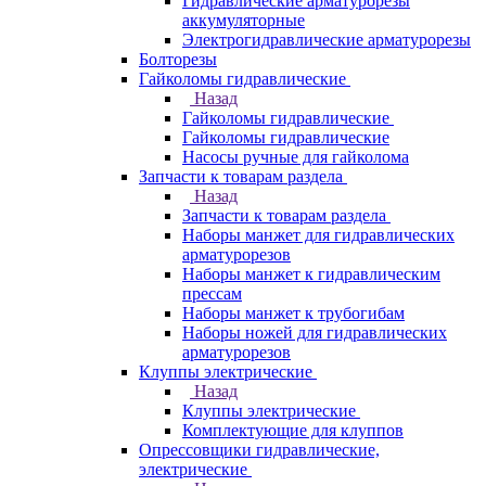
Гидравлические арматурорезы
аккумуляторные
Электрогидравлические арматурорезы
Болторезы
Гайколомы гидравлические
Назад
Гайколомы гидравлические
Гайколомы гидравлические
Насосы ручные для гайколома
Запчасти к товарам раздела
Назад
Запчасти к товарам раздела
Наборы манжет для гидравлических
арматурорезов
Наборы манжет к гидравлическим
прессам
Наборы манжет к трубогибам
Наборы ножей для гидравлических
арматурорезов
Клуппы электрические
Назад
Клуппы электрические
Комплектующие для клуппов
Опрессовщики гидравлические,
электрические