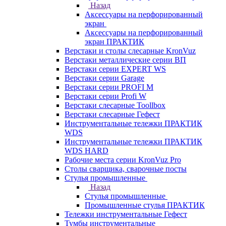
Назад
Аксессуары на перфорированный
экран
Аксессуары на перфорированный
экран ПРАКТИК
Верстаки и столы слесарные KronVuz
Верстаки металлические серии ВП
Верстаки серии EXPERT WS
Верстаки серии Garage
Верстаки серии PROFI M
Верстаки серии Profi W
Верстаки слесарные Toollbox
Верстаки слесарные Гефест
Инструментальные тележки ПРАКТИК
WDS
Инструментальные тележки ПРАКТИК
WDS HARD
Рабочие места серии KronVuz Pro
Столы сварщика, сварочные посты
Стулья промышленные
Назад
Стулья промышленные
Промышленные стулья ПРАКТИК
Тележки инструментальные Гефест
Тумбы инструментальные