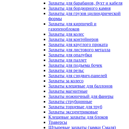
Захваты для барабанов, бухт и кабеля
Захваты для бордюрного камня
Захваты для грузов цилиндрической
формы
Захваты для кирпичей и
газопеноблоков
Захваты для колес
Захваты для контейнеров
Захваты для круглого проката
Захваты для листового металла
Захваты для опалубки
Захваты для паллет
Захваты для подъема бочек
Захваты для рельс
Захваты для сэндвич-панелей
Захваты за колесо
Захваты клещевые для баллонов
Захваты магнитные
Захваты ножничный для фанеры
Захваты струбцинные
Захваты торцевые для труб
Захваты эксцентриковые
Клещевые захваты для блоков
Траверсы
Штыревые захваты (замки Смаля)