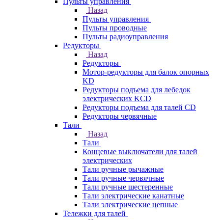
Пульты управления
Назад
Пульты управления
Пульты проводные
Пульты радиоуправления
Редукторы
Назад
Редукторы
Мотор-редукторы для балок опорных
KD
Редукторы подъема для лебедок
электрических KCD
Редукторы подъема для талей CD
Редукторы червячные
Тали
Назад
Тали
Концевые выключатели для талей
электрических
Тали ручные рычажные
Тали ручные червячные
Тали ручные шестеренные
Тали электрические канатные
Тали электрические цепные
Тележки для талей