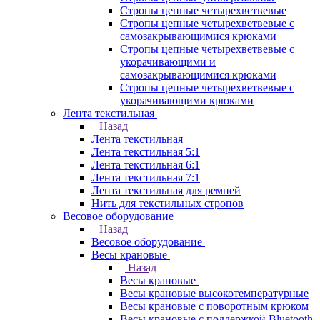
Стропы цепные четырехветвевые
Стропы цепные четырехветвевые с
самозакрывающимися крюками
Стропы цепные четырехветвевые с
укорачивающими и
самозакрывающимися крюками
Стропы цепные четырехветвевые с
укорачивающими крюками
Лента текстильная
Назад
Лента текстильная
Лента текстильная 5:1
Лента текстильная 6:1
Лента текстильная 7:1
Лента текстильная для ремней
Нить для текстильных стропов
Весовое оборудование
Назад
Весовое оборудование
Весы крановые
Назад
Весы крановые
Весы крановые высокотемпературные
Весы крановые с поворотным крюком
Весы крановые с поддержкой Bluetooth