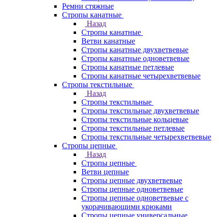
Ремни стяжные
Стропы канатные
Назад
Стропы канатные
Ветви канатные
Стропы канатные двухветвевые
Стропы канатные одноветвевые
Стропы канатные петлевые
Стропы канатные четырехветвевые
Стропы текстильные
Назад
Стропы текстильные
Стропы текстильные двухветвевые
Стропы текстильные кольцевые
Стропы текстильные петлевые
Стропы текстильные четырехветвевые
Стропы цепные
Назад
Стропы цепные
Ветви цепные
Стропы цепные двухветвевые
Стропы цепные одноветвевые
Стропы цепные одноветвевые с
укорачивающими крюками
Стропы цепные универсальные