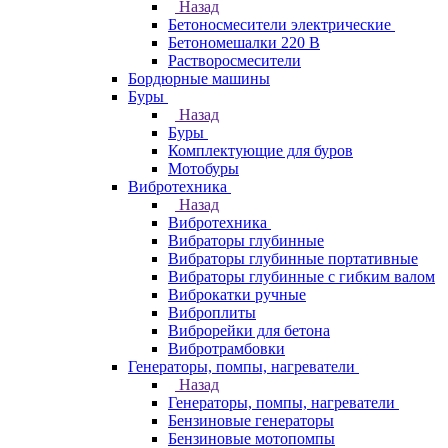
Назад
Бетоносмесители электрические
Бетономешалки 220 В
Растворосмесители
Бордюрные машины
Буры
Назад
Буры
Комплектующие для буров
Мотобуры
Вибротехника
Назад
Вибротехника
Вибраторы глубинные
Вибраторы глубинные портативные
Вибраторы глубинные с гибким валом
Виброкатки ручные
Виброплиты
Виброрейки для бетона
Вибротрамбовки
Генераторы, помпы, нагреватели
Назад
Генераторы, помпы, нагреватели
Бензиновые генераторы
Бензиновые мотопомпы