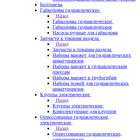
Болторезы
Гайколомы гидравлические
Назад
Гайколомы гидравлические
Гайколомы гидравлические
Насосы ручные для гайколома
Запчасти к товарам раздела
Назад
Запчасти к товарам раздела
Наборы манжет для гидравлических
арматурорезов
Наборы манжет к гидравлическим
прессам
Наборы манжет к трубогибам
Наборы ножей для гидравлических
арматурорезов
Клуппы электрические
Назад
Клуппы электрические
Комплектующие для клуппов
Опрессовщики гидравлические,
электрические
Назад
Опрессовщики гидравлические,
электрические