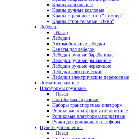
Краны консольные
Краны ручные козловые
Краны стреловые типа "Пионер"
Краны строительные "Окно"
Лебедки
Назад
Лебедки
Автомобильные лебедки
Канаты для лебедок
Лебедки ручные барабанные
Лебедки ручные рычажные
Лебедки ручные червячные
Лебедки электрические
Лебедки электрические переносные
Ломы такелажные
Платформы грузовые
Назад
Платформы грузовые
Наборы транспортных платформ
Роликовые платформы поворотные
Роликовые платформы подкатные
Ручки для роликовых платформ
Пульты управления
Назад
Пульты управления