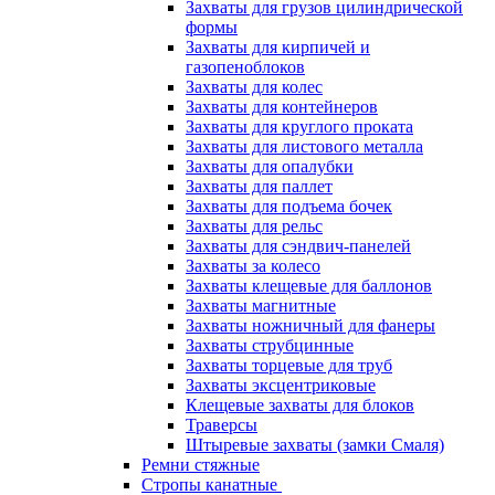
Захваты для грузов цилиндрической
формы
Захваты для кирпичей и
газопеноблоков
Захваты для колес
Захваты для контейнеров
Захваты для круглого проката
Захваты для листового металла
Захваты для опалубки
Захваты для паллет
Захваты для подъема бочек
Захваты для рельс
Захваты для сэндвич-панелей
Захваты за колесо
Захваты клещевые для баллонов
Захваты магнитные
Захваты ножничный для фанеры
Захваты струбцинные
Захваты торцевые для труб
Захваты эксцентриковые
Клещевые захваты для блоков
Траверсы
Штыревые захваты (замки Смаля)
Ремни стяжные
Стропы канатные