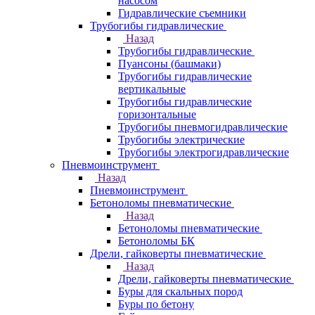
насосом
Гидравлические съемники
Трубогибы гидравлические
Назад
Трубогибы гидравлические
Пуансоны (башмаки)
Трубогибы гидравлические
вертикальные
Трубогибы гидравлические
горизонтальные
Трубогибы пневмогидравлические
Трубогибы электрические
Трубогибы электрогидравлические
Пневмоинструмент
Назад
Пневмоинструмент
Бетоноломы пневматические
Назад
Бетоноломы пневматические
Бетоноломы БК
Дрели, гайковерты пневматические
Назад
Дрели, гайковерты пневматические
Буры для скальных пород
Буры по бетону