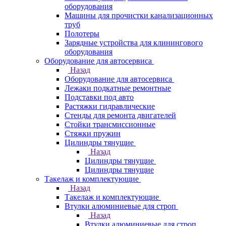
оборудования
Машины для прочистки канализационных
труб
Полотеры
Зарядные устройства для клинингового
оборудования
Оборудование для автосервиса
Назад
Оборудование для автосервиса
Лежаки подкатные ремонтные
Подставки под авто
Растяжки гидравлические
Стенды для ремонта двигателей
Стойки трансмиссионные
Стяжки пружин
Цилиндры тянущие
Назад
Цилиндры тянущие
Цилиндры тянущие
Такелаж и комплектующие
Назад
Такелаж и комплектующие
Втулки алюминиевые для строп
Назад
Втулки алюминиевые для строп