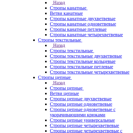
Назад
Стропы канатные
Ветви канатные
Стропы канатные двухветвевые
Стропы канатные одноветвевые
Стропы канатные петлевые
Стропы канатные четырехветвевые
Стропы текстильные
Назад
Стропы текстильные
Стропы текстильные двухветвевые
Стропы текстильные кольцевые
Стропы текстильные петлевые
Стропы текстильные четырехветвевые
Стропы цепные
Назад
Стропы цепные
Ветви цепные
Стропы цепные двухветвевые
Стропы цепные одноветвевые
Стропы цепные одноветвевые с
укорачивающими крюками
Стропы цепные универсальные
Стропы цепные четырехветвевые
Стропы цепные четырехветвевые с