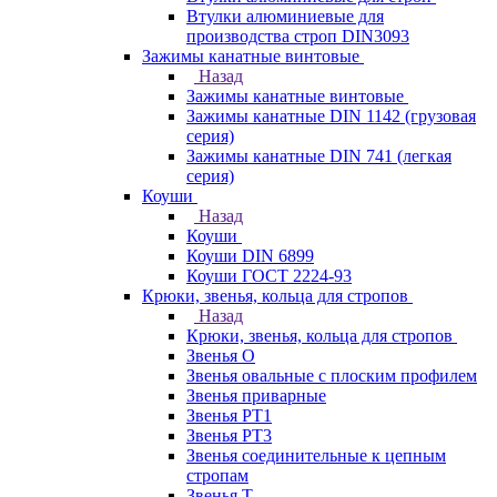
Втулки алюминиевые для
производства строп DIN3093
Зажимы канатные винтовые
Назад
Зажимы канатные винтовые
Зажимы канатные DIN 1142 (грузовая
серия)
Зажимы канатные DIN 741 (легкая
серия)
Коуши
Назад
Коуши
Коуши DIN 6899
Коуши ГОСТ 2224-93
Крюки, звенья, кольца для стропов
Назад
Крюки, звенья, кольца для стропов
Звенья О
Звенья овальные с плоским профилем
Звенья приварные
Звенья РТ1
Звенья РТ3
Звенья соединительные к цепным
стропам
Звенья Т