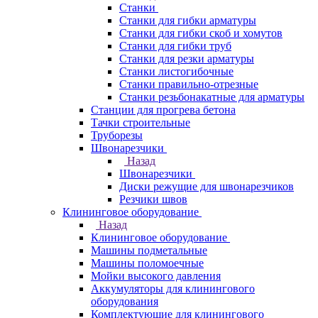
Станки
Станки для гибки арматуры
Станки для гибки скоб и хомутов
Станки для гибки труб
Станки для резки арматуры
Станки листогибочные
Станки правильно-отрезные
Станки резьбонакатные для арматуры
Станции для прогрева бетона
Тачки строительные
Труборезы
Швонарезчики
Назад
Швонарезчики
Диски режущие для швонарезчиков
Резчики швов
Клининговое оборудование
Назад
Клининговое оборудование
Машины подметальные
Машины поломоечные
Мойки высокого давления
Аккумуляторы для клинингового
оборудования
Комплектующие для клинингового