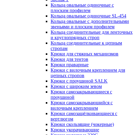
Кольца овальные одиночные c
плоским профилем
Кольца овальные одиночные SL-454
Кольца овальные с дополнительными
звеньями и плоским профилем
Кольца соединительные для ленточных
и круглопрядных строп
Кольца соединительные к цепным
стропам
Крюки для стяжных механизмов
Крюки для тентов
Крюки праварные
Крюки с вилочным креплением для
цепных стропов
Крюки с проушиной SALK
Крюки с широким зевом
Крюки самозакрывающиеся с
проушиной
Крюки самозакрывающийся с
вилочным креплением
Крюки самозащёлкивающиеся с
вертлюгом
Крюки скользящие (чокерные)
Крюки укорачивающие