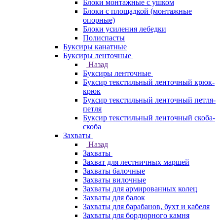
Блоки монтажные с ушком
Блоки с площадкой (монтажные
опорные)
Блоки усиления лебедки
Полиспасты
Буксиры канатные
Буксиры ленточные
Назад
Буксиры ленточные
Буксир текстильный ленточный крюк-
крюк
Буксир текстильный ленточный петля-
петля
Буксир текстильный ленточный скоба-
скоба
Захваты
Назад
Захваты
Захват для лестничных маршей
Захваты балочные
Захваты вилочные
Захваты для армированных колец
Захваты для балок
Захваты для барабанов, бухт и кабеля
Захваты для бордюрного камня