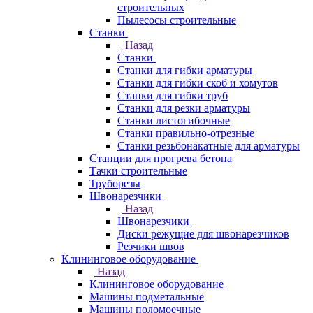
строительных
Пылесосы строительные
Станки
Назад
Станки
Станки для гибки арматуры
Станки для гибки скоб и хомутов
Станки для гибки труб
Станки для резки арматуры
Станки листогибочные
Станки правильно-отрезные
Станки резьбонакатные для арматуры
Станции для прогрева бетона
Тачки строительные
Труборезы
Швонарезчики
Назад
Швонарезчики
Диски режущие для швонарезчиков
Резчики швов
Клининговое оборудование
Назад
Клининговое оборудование
Машины подметальные
Машины поломоечные