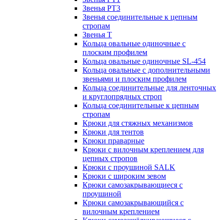
Звенья РТ3
Звенья соединительные к цепным
стропам
Звенья Т
Кольца овальные одиночные c
плоским профилем
Кольца овальные одиночные SL-454
Кольца овальные с дополнительными
звеньями и плоским профилем
Кольца соединительные для ленточных
и круглопрядных строп
Кольца соединительные к цепным
стропам
Крюки для стяжных механизмов
Крюки для тентов
Крюки праварные
Крюки с вилочным креплением для
цепных стропов
Крюки с проушиной SALK
Крюки с широким зевом
Крюки самозакрывающиеся с
проушиной
Крюки самозакрывающийся с
вилочным креплением