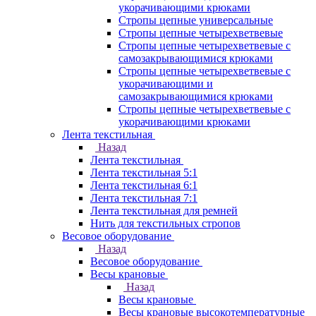
укорачивающими крюками
Стропы цепные универсальные
Стропы цепные четырехветвевые
Стропы цепные четырехветвевые с
самозакрывающимися крюками
Стропы цепные четырехветвевые с
укорачивающими и
самозакрывающимися крюками
Стропы цепные четырехветвевые с
укорачивающими крюками
Лента текстильная
Назад
Лента текстильная
Лента текстильная 5:1
Лента текстильная 6:1
Лента текстильная 7:1
Лента текстильная для ремней
Нить для текстильных стропов
Весовое оборудование
Назад
Весовое оборудование
Весы крановые
Назад
Весы крановые
Весы крановые высокотемпературные