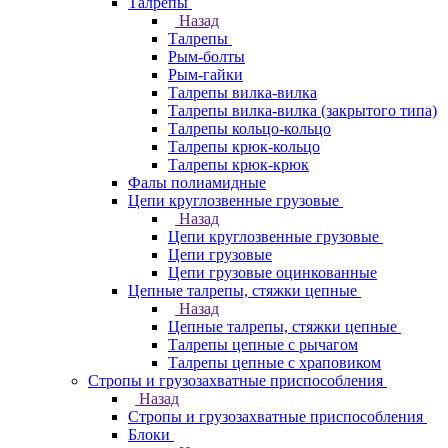
Талрепы
Назад
Талрепы
Рым-болты
Рым-гайки
Талрепы вилка-вилка
Талрепы вилка-вилка (закрытого типа)
Талрепы кольцо-кольцо
Талрепы крюк-кольцо
Талрепы крюк-крюк
Фалы полиамидные
Цепи круглозвенные грузовые
Назад
Цепи круглозвенные грузовые
Цепи грузовые
Цепи грузовые оцинкованные
Цепные талрепы, стяжки цепные
Назад
Цепные талрепы, стяжки цепные
Талрепы цепные с рычагом
Талрепы цепные с храповиком
Стропы и грузозахватные приспособления
Назад
Стропы и грузозахватные приспособления
Блоки