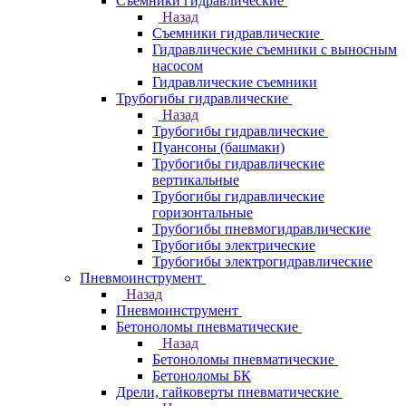
Съемники гидравлические
Назад
Съемники гидравлические
Гидравлические cъемники с выносным
насосом
Гидравлические съемники
Трубогибы гидравлические
Назад
Трубогибы гидравлические
Пуансоны (башмаки)
Трубогибы гидравлические
вертикальные
Трубогибы гидравлические
горизонтальные
Трубогибы пневмогидравлические
Трубогибы электрические
Трубогибы электрогидравлические
Пневмоинструмент
Назад
Пневмоинструмент
Бетоноломы пневматические
Назад
Бетоноломы пневматические
Бетоноломы БК
Дрели, гайковерты пневматические