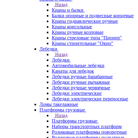
Назад
Краны и балки
Балки опорные и подвесные концевые
Краны гидравлические ручные
Краны консольные
Краны ручные козловые
Краны стреловые типа "Пионер"
Краны строительные "Окно"
Лебедки
Назад
Лебедки
Автомобильные лебедки
Канаты для лебедок
Лебедки ручные барабанные
Лебедки ручные рычажные
Лебедки ручные червячные
Лебедки электрические
Лебедки электрические переносные
Ломы такелажные
Платформы грузовые
Назад
Платформы грузовые
Наборы транспортных платформ
Роликовые платформы поворотные
Роликовые платформы подкатные