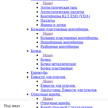
Назад
Антистатическая тара
Антистатические паллеты
Контейнеры KLT ESD (VDA)
Паллеты
Ящики и лотки
Большие пластиковые контейнеры
Назад
Большие пластиковые контейнеры
Неразборные контейнеры
Разборные контейнеры
Бочки
Назад
Бочки
Бочки металлические
Бочки пластиковые
Еврокубы
Ёмкости для отходов
Назад
Ёмкости для отходов
Аксессуары. Ёмкости для отходов
Откидные короба
Назад
Откидные короба
Под заказ
Короб откидной Стелла-техник,