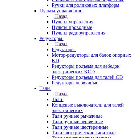
Ручки для роликовых платформ
Пульты управления
Назад
Пульты управления
Пульты проводные
Пульты радиоуправления
Редукторы
Назад
Редукторы
Мотор-редукторы для балок опорных
KD
Редукторы подъема для лебедок
электрических KCD
Редукторы подъема для талей CD
Редукторы червячные
Тали
Назад
Тали
Концевые выключатели для талей
электрических
Тали ручные рычажные
Тали ручные червячные
Тали ручные шестеренные
Тали электрические канатные