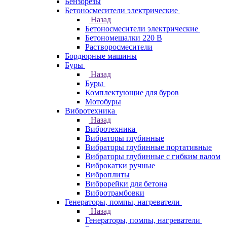
Бензорезы
Бетоносмесители электрические
Назад
Бетоносмесители электрические
Бетономешалки 220 В
Растворосмесители
Бордюрные машины
Буры
Назад
Буры
Комплектующие для буров
Мотобуры
Вибротехника
Назад
Вибротехника
Вибраторы глубинные
Вибраторы глубинные портативные
Вибраторы глубинные с гибким валом
Виброкатки ручные
Виброплиты
Виброрейки для бетона
Вибротрамбовки
Генераторы, помпы, нагреватели
Назад
Генераторы, помпы, нагреватели