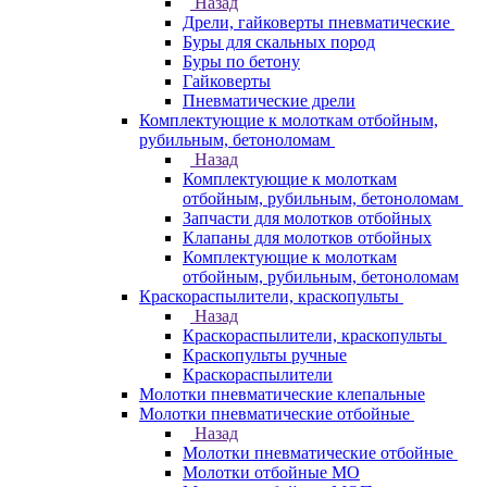
Назад
Дрели, гайковерты пневматические
Буры для скальных пород
Буры по бетону
Гайковерты
Пневматические дрели
Комплектующие к молоткам отбойным,
рубильным, бетоноломам
Назад
Комплектующие к молоткам
отбойным, рубильным, бетоноломам
Запчасти для молотков отбойных
Клапаны для молотков отбойных
Комплектующие к молоткам
отбойным, рубильным, бетоноломам
Краскораспылители, краскопульты
Назад
Краскораспылители, краскопульты
Краскопульты ручные
Краскораспылители
Молотки пневматические клепальные
Молотки пневматические отбойные
Назад
Молотки пневматические отбойные
Молотки отбойные МО