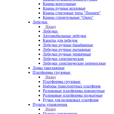
Краны консольные
Краны ручные козловые
Краны стреловые типа "Пионер"
Краны строительные "Окно"
Лебедки
Назад
Лебедки
Автомобильные лебедки
Канаты для лебедок
Лебедки ручные барабанные
Лебедки ручные рычажные
Лебедки ручные червячные
Лебедки электрические
Лебедки электрические переносные
Ломы такелажные
Платформы грузовые
Назад
Платформы грузовые
Наборы транспортных платформ
Роликовые платформы поворотные
Роликовые платформы подкатные
Ручки для роликовых платформ
Пульты управления
Назад
Пульты управления