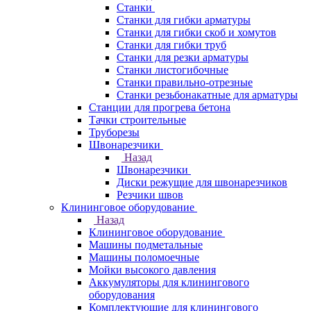
Станки
Станки для гибки арматуры
Станки для гибки скоб и хомутов
Станки для гибки труб
Станки для резки арматуры
Станки листогибочные
Станки правильно-отрезные
Станки резьбонакатные для арматуры
Станции для прогрева бетона
Тачки строительные
Труборезы
Швонарезчики
Назад
Швонарезчики
Диски режущие для швонарезчиков
Резчики швов
Клининговое оборудование
Назад
Клининговое оборудование
Машины подметальные
Машины поломоечные
Мойки высокого давления
Аккумуляторы для клинингового
оборудования
Комплектующие для клинингового