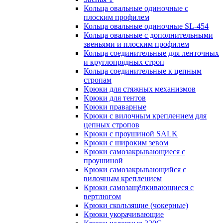
Кольца овальные одиночные c
плоским профилем
Кольца овальные одиночные SL-454
Кольца овальные с дополнительными
звеньями и плоским профилем
Кольца соединительные для ленточных
и круглопрядных строп
Кольца соединительные к цепным
стропам
Крюки для стяжных механизмов
Крюки для тентов
Крюки праварные
Крюки с вилочным креплением для
цепных стропов
Крюки с проушиной SALK
Крюки с широким зевом
Крюки самозакрывающиеся с
проушиной
Крюки самозакрывающийся с
вилочным креплением
Крюки самозащёлкивающиеся с
вертлюгом
Крюки скользящие (чокерные)
Крюки укорачивающие