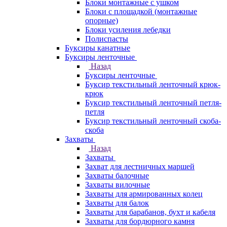
Блоки монтажные с ушком
Блоки с площадкой (монтажные
опорные)
Блоки усиления лебедки
Полиспасты
Буксиры канатные
Буксиры ленточные
Назад
Буксиры ленточные
Буксир текстильный ленточный крюк-
крюк
Буксир текстильный ленточный петля-
петля
Буксир текстильный ленточный скоба-
скоба
Захваты
Назад
Захваты
Захват для лестничных маршей
Захваты балочные
Захваты вилочные
Захваты для армированных колец
Захваты для балок
Захваты для барабанов, бухт и кабеля
Захваты для бордюрного камня