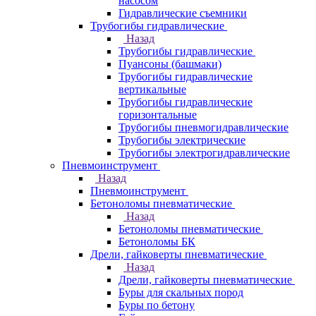
насосом
Гидравлические съемники
Трубогибы гидравлические
Назад
Трубогибы гидравлические
Пуансоны (башмаки)
Трубогибы гидравлические
вертикальные
Трубогибы гидравлические
горизонтальные
Трубогибы пневмогидравлические
Трубогибы электрические
Трубогибы электрогидравлические
Пневмоинструмент
Назад
Пневмоинструмент
Бетоноломы пневматические
Назад
Бетоноломы пневматические
Бетоноломы БК
Дрели, гайковерты пневматические
Назад
Дрели, гайковерты пневматические
Буры для скальных пород
Буры по бетону