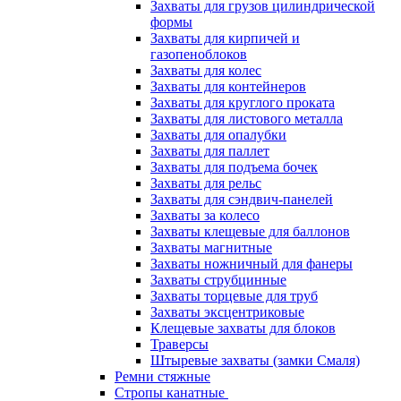
Захваты для грузов цилиндрической
формы
Захваты для кирпичей и
газопеноблоков
Захваты для колес
Захваты для контейнеров
Захваты для круглого проката
Захваты для листового металла
Захваты для опалубки
Захваты для паллет
Захваты для подъема бочек
Захваты для рельс
Захваты для сэндвич-панелей
Захваты за колесо
Захваты клещевые для баллонов
Захваты магнитные
Захваты ножничный для фанеры
Захваты струбцинные
Захваты торцевые для труб
Захваты эксцентриковые
Клещевые захваты для блоков
Траверсы
Штыревые захваты (замки Смаля)
Ремни стяжные
Стропы канатные