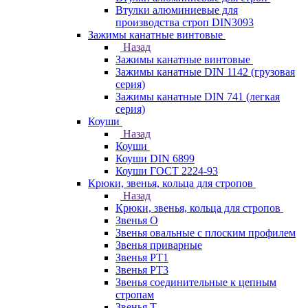
Втулки алюминиевые для
производства строп DIN3093
Зажимы канатные винтовые
Назад
Зажимы канатные винтовые
Зажимы канатные DIN 1142 (грузовая
серия)
Зажимы канатные DIN 741 (легкая
серия)
Коуши
Назад
Коуши
Коуши DIN 6899
Коуши ГОСТ 2224-93
Крюки, звенья, кольца для стропов
Назад
Крюки, звенья, кольца для стропов
Звенья О
Звенья овальные с плоским профилем
Звенья приварные
Звенья РТ1
Звенья РТ3
Звенья соединительные к цепным
стропам
Звенья Т