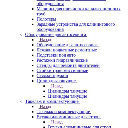
оборудования
Машины для прочистки канализационных
труб
Полотеры
Зарядные устройства для клинингового
оборудования
Оборудование для автосервиса
Назад
Оборудование для автосервиса
Лежаки подкатные ремонтные
Подставки под авто
Растяжки гидравлические
Стенды для ремонта двигателей
Стойки трансмиссионные
Стяжки пружин
Цилиндры тянущие
Назад
Цилиндры тянущие
Цилиндры тянущие
Такелаж и комплектующие
Назад
Такелаж и комплектующие
Втулки алюминиевые для строп
Назад
Втулки алюминиевые для строп