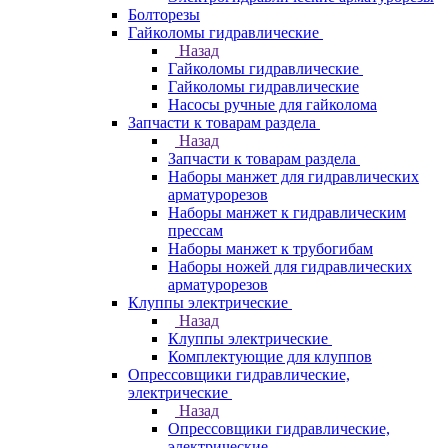
Болторезы
Гайколомы гидравлические
Назад
Гайколомы гидравлические
Гайколомы гидравлические
Насосы ручные для гайколома
Запчасти к товарам раздела
Назад
Запчасти к товарам раздела
Наборы манжет для гидравлических
арматурорезов
Наборы манжет к гидравлическим
прессам
Наборы манжет к трубогибам
Наборы ножей для гидравлических
арматурорезов
Клуппы электрические
Назад
Клуппы электрические
Комплектующие для клуппов
Опрессовщики гидравлические,
электрические
Назад
Опрессовщики гидравлические,
электрические