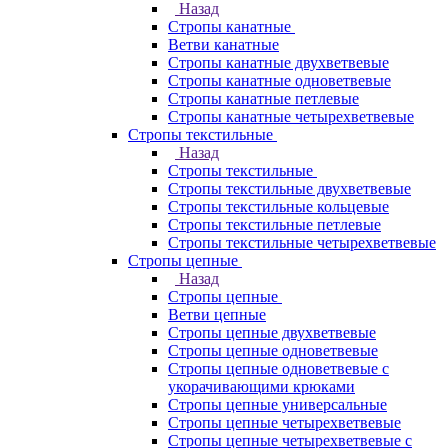
Назад
Стропы канатные
Ветви канатные
Стропы канатные двухветвевые
Стропы канатные одноветвевые
Стропы канатные петлевые
Стропы канатные четырехветвевые
Стропы текстильные
Назад
Стропы текстильные
Стропы текстильные двухветвевые
Стропы текстильные кольцевые
Стропы текстильные петлевые
Стропы текстильные четырехветвевые
Стропы цепные
Назад
Стропы цепные
Ветви цепные
Стропы цепные двухветвевые
Стропы цепные одноветвевые
Стропы цепные одноветвевые с
укорачивающими крюками
Стропы цепные универсальные
Стропы цепные четырехветвевые
Стропы цепные четырехветвевые с