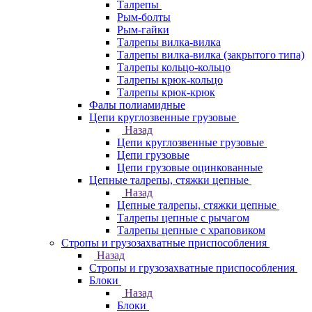
Талрепы
Рым-болты
Рым-гайки
Талрепы вилка-вилка
Талрепы вилка-вилка (закрытого типа)
Талрепы кольцо-кольцо
Талрепы крюк-кольцо
Талрепы крюк-крюк
Фалы полиамидные
Цепи круглозвенные грузовые
Назад
Цепи круглозвенные грузовые
Цепи грузовые
Цепи грузовые оцинкованные
Цепные талрепы, стяжки цепные
Назад
Цепные талрепы, стяжки цепные
Талрепы цепные с рычагом
Талрепы цепные с храповиком
Стропы и грузозахватные приспособления
Назад
Стропы и грузозахватные приспособления
Блоки
Назад
Блоки