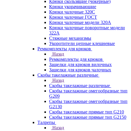
Крюки скользящие (чокерные)
Крюки укорачивающие
Крюки чалочные 320C
Крюки чалочные ГОСТ
Крюки чалочные модели 320А
Крюки чалочные поворотные модели
322А
Стяжные механизмы
Укоротители цепные клешневые
Ремкомплекты для крюков
Назад
Ремкомплекты для крюков
Защелки для крюков вилочных
Защелки для крюков чалочных
Скобы такелажные различные
Назад
Скобы такелажные различные
Скобы такелажные омегообразные тип
G209
Скобы такелажные омегообразные тип
G2130
Скобы такелажные прямые тип G210
Скобы такелажные прямые тип G2150
Талрепы
Назад