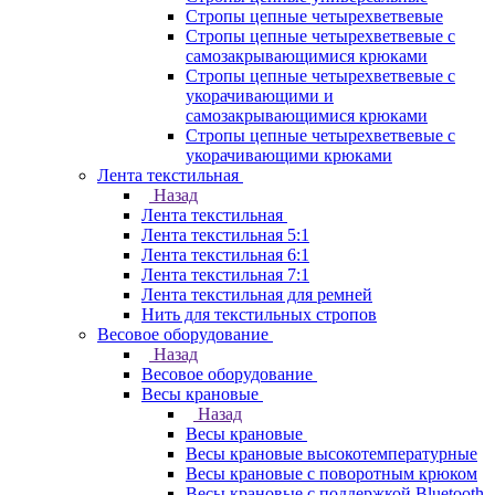
Стропы цепные четырехветвевые
Стропы цепные четырехветвевые с
самозакрывающимися крюками
Стропы цепные четырехветвевые с
укорачивающими и
самозакрывающимися крюками
Стропы цепные четырехветвевые с
укорачивающими крюками
Лента текстильная
Назад
Лента текстильная
Лента текстильная 5:1
Лента текстильная 6:1
Лента текстильная 7:1
Лента текстильная для ремней
Нить для текстильных стропов
Весовое оборудование
Назад
Весовое оборудование
Весы крановые
Назад
Весы крановые
Весы крановые высокотемпературные
Весы крановые с поворотным крюком
Весы крановые с поддержкой Bluetooth