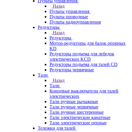
Пульты управления
Назад
Пульты управления
Пульты проводные
Пульты радиоуправления
Редукторы
Назад
Редукторы
Мотор-редукторы для балок опорных
KD
Редукторы подъема для лебедок
электрических KCD
Редукторы подъема для талей CD
Редукторы червячные
Тали
Назад
Тали
Концевые выключатели для талей
электрических
Тали ручные рычажные
Тали ручные червячные
Тали ручные шестеренные
Тали электрические канатные
Тали электрические цепные
Тележки для талей