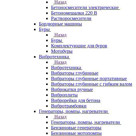
Назад
Бетоносмесители электрические
Бетономешалки 220 В
Растворосмесители
Бордюрные машины
Буры
Назад
Буры
Комплектующие для буров
Мотобуры
Вибротехника
Назад
Вибротехника
Вибраторы глубинные
Вибраторы глубинные портативные
Вибраторы глубинные с гибким валом
Виброкатки ручные
Виброплиты
Виброрейки для бетона
Вибротрамбовки
Генераторы, помпы, нагреватели
Назад
Генераторы, помпы, нагреватели
Бензиновые генераторы
Бензиновые мотопомпы