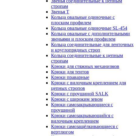
Звенья соединительные к цепным
стропам
Звенья Т
Кольца овальные одиночные c
плоским профилем
Кольца овальные одиночные SL-454
Кольца овальные с дополнительными
звеньями и плоским профилем
Кольца соединительные для ленточных
и круглопрядных строп
Кольца соединительные к цепным
стропам
Крюки для стяжных механизмов
Крюки для тентов
Крюки праварные
Крюки с вилочным креплением для
цепных стропов
Крюки с проушиной SALK
Крюки с широким зевом
Крюки самозакрывающиеся с
проушиной
Крюки самозакрывающийся с
вилочным креплением
Крюки самозащёлкивающиеся с
вертлюгом