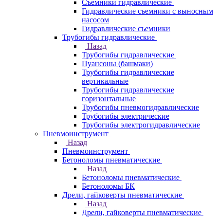
Съемники гидравлические
Гидравлические cъемники с выносным
насосом
Гидравлические съемники
Трубогибы гидравлические
Назад
Трубогибы гидравлические
Пуансоны (башмаки)
Трубогибы гидравлические
вертикальные
Трубогибы гидравлические
горизонтальные
Трубогибы пневмогидравлические
Трубогибы электрические
Трубогибы электрогидравлические
Пневмоинструмент
Назад
Пневмоинструмент
Бетоноломы пневматические
Назад
Бетоноломы пневматические
Бетоноломы БК
Дрели, гайковерты пневматические
Назад
Дрели, гайковерты пневматические