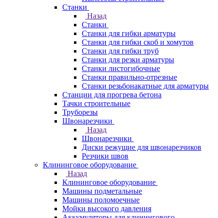
Станки
Назад
Станки
Станки для гибки арматуры
Станки для гибки скоб и хомутов
Станки для гибки труб
Станки для резки арматуры
Станки листогибочные
Станки правильно-отрезные
Станки резьбонакатные для арматуры
Станции для прогрева бетона
Тачки строительные
Труборезы
Швонарезчики
Назад
Швонарезчики
Диски режущие для швонарезчиков
Резчики швов
Клининговое оборудование
Назад
Клининговое оборудование
Машины подметальные
Машины поломоечные
Мойки высокого давления
Аккумуляторы для клинингового