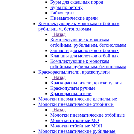
Буры для скальных пород
Буры по бетону
Гайковерты
Пневматические дрели
Комплектующие к молоткам отбойным,
рубильным, бетоноломам
Назад
Комплектующие к молоткам
отбойным, рубильным, бетоноломам
Запчасти для молотков отбойных
Клапаны для молотков отбойных
Комплектующие к молоткам
отбойным, рубильным, бетоноломам
Краскораспылители, краскопульты
Назад
Краскораспылители, краскопульты
Краскопульты ручные
Краскораспылители
Молотки пневматические клепальные
Молотки пневматические отбойные
Назад
Молотки пневматические отбойные
Молотки отбойные МО
Молотки отбойные МОП
Молотки пневматические рубильные