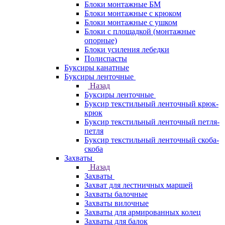
Блоки монтажные БМ
Блоки монтажные с крюком
Блоки монтажные с ушком
Блоки с площадкой (монтажные
опорные)
Блоки усиления лебедки
Полиспасты
Буксиры канатные
Буксиры ленточные
Назад
Буксиры ленточные
Буксир текстильный ленточный крюк-
крюк
Буксир текстильный ленточный петля-
петля
Буксир текстильный ленточный скоба-
скоба
Захваты
Назад
Захваты
Захват для лестничных маршей
Захваты балочные
Захваты вилочные
Захваты для армированных колец
Захваты для балок