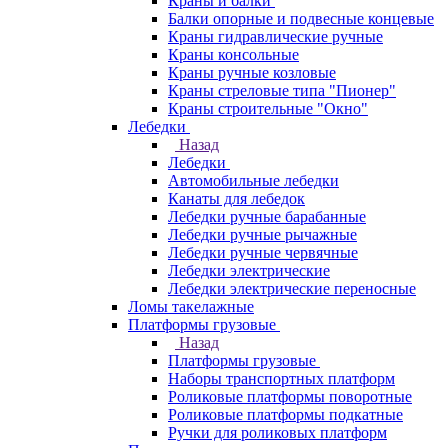
Краны и балки
Балки опорные и подвесные концевые
Краны гидравлические ручные
Краны консольные
Краны ручные козловые
Краны стреловые типа "Пионер"
Краны строительные "Окно"
Лебедки
Назад
Лебедки
Автомобильные лебедки
Канаты для лебедок
Лебедки ручные барабанные
Лебедки ручные рычажные
Лебедки ручные червячные
Лебедки электрические
Лебедки электрические переносные
Ломы такелажные
Платформы грузовые
Назад
Платформы грузовые
Наборы транспортных платформ
Роликовые платформы поворотные
Роликовые платформы подкатные
Ручки для роликовых платформ