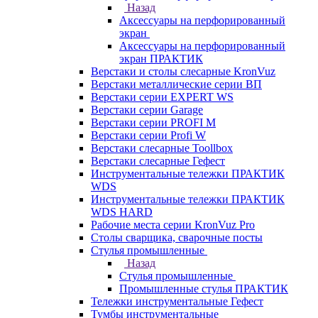
Назад
Аксессуары на перфорированный
экран
Аксессуары на перфорированный
экран ПРАКТИК
Верстаки и столы слесарные KronVuz
Верстаки металлические серии ВП
Верстаки серии EXPERT WS
Верстаки серии Garage
Верстаки серии PROFI M
Верстаки серии Profi W
Верстаки слесарные Toollbox
Верстаки слесарные Гефест
Инструментальные тележки ПРАКТИК
WDS
Инструментальные тележки ПРАКТИК
WDS HARD
Рабочие места серии KronVuz Pro
Столы сварщика, сварочные посты
Стулья промышленные
Назад
Стулья промышленные
Промышленные стулья ПРАКТИК
Тележки инструментальные Гефест
Тумбы инструментальные