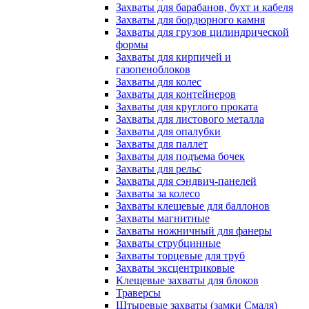
Захваты для барабанов, бухт и кабеля
Захваты для бордюрного камня
Захваты для грузов цилиндрической
формы
Захваты для кирпичей и
газопеноблоков
Захваты для колес
Захваты для контейнеров
Захваты для круглого проката
Захваты для листового металла
Захваты для опалубки
Захваты для паллет
Захваты для подъема бочек
Захваты для рельс
Захваты для сэндвич-панелей
Захваты за колесо
Захваты клещевые для баллонов
Захваты магнитные
Захваты ножничный для фанеры
Захваты струбцинные
Захваты торцевые для труб
Захваты эксцентриковые
Клещевые захваты для блоков
Траверсы
Штыревые захваты (замки Смаля)