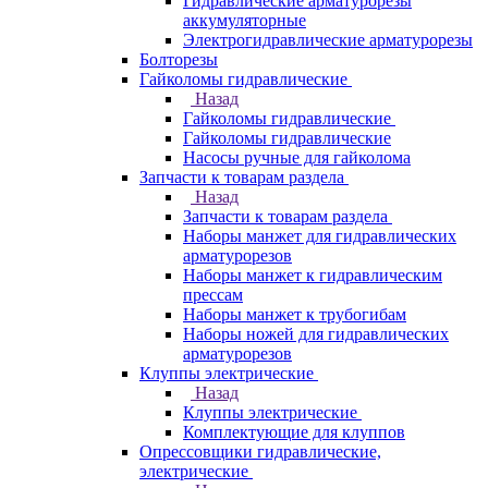
Гидравлические арматурорезы
аккумуляторные
Электрогидравлические арматурорезы
Болторезы
Гайколомы гидравлические
Назад
Гайколомы гидравлические
Гайколомы гидравлические
Насосы ручные для гайколома
Запчасти к товарам раздела
Назад
Запчасти к товарам раздела
Наборы манжет для гидравлических
арматурорезов
Наборы манжет к гидравлическим
прессам
Наборы манжет к трубогибам
Наборы ножей для гидравлических
арматурорезов
Клуппы электрические
Назад
Клуппы электрические
Комплектующие для клуппов
Опрессовщики гидравлические,
электрические