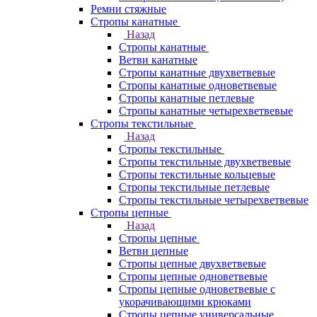
Ремни стяжные
Стропы канатные
Назад
Стропы канатные
Ветви канатные
Стропы канатные двухветвевые
Стропы канатные одноветвевые
Стропы канатные петлевые
Стропы канатные четырехветвевые
Стропы текстильные
Назад
Стропы текстильные
Стропы текстильные двухветвевые
Стропы текстильные кольцевые
Стропы текстильные петлевые
Стропы текстильные четырехветвевые
Стропы цепные
Назад
Стропы цепные
Ветви цепные
Стропы цепные двухветвевые
Стропы цепные одноветвевые
Стропы цепные одноветвевые с
укорачивающими крюками
Стропы цепные универсальные