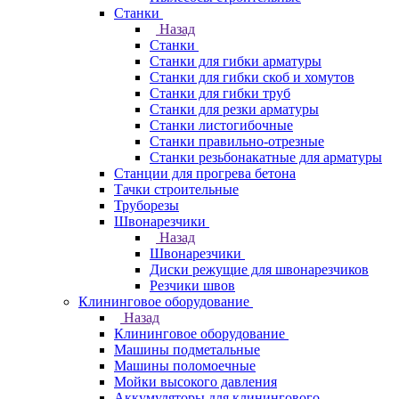
Станки
Назад
Станки
Станки для гибки арматуры
Станки для гибки скоб и хомутов
Станки для гибки труб
Станки для резки арматуры
Станки листогибочные
Станки правильно-отрезные
Станки резьбонакатные для арматуры
Станции для прогрева бетона
Тачки строительные
Труборезы
Швонарезчики
Назад
Швонарезчики
Диски режущие для швонарезчиков
Резчики швов
Клининговое оборудование
Назад
Клининговое оборудование
Машины подметальные
Машины поломоечные
Мойки высокого давления
Аккумуляторы для клинингового