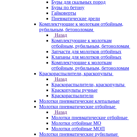
Буры для скальных пород
Буры по бетону
Гайковерты
Пневматические дрели
Комплектующие к молоткам отбойным,
рубильным, бетоноломам
Назад
Комплектующие к молоткам
отбойным, рубильным, бетоноломам
Запчасти для молотков отбойных
Клапаны для молотков отбойных
Комплектующие к молоткам
отбойным, рубильным, бетоноломам
Краскораспылители, краскопульты
Назад
Краскораспылители, краскопульты
Краскопульты ручные
Краскораспылители
Молотки пневматические клепальные
Молотки пневматические отбойные
Назад
Молотки пневматические отбойные
Молотки отбойные МО
Молотки отбойные МОП
Молотки пневматические рубильные