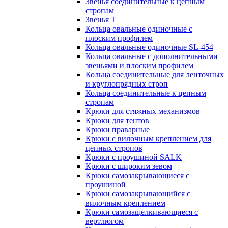
Звенья соединительные к цепным
стропам
Звенья Т
Кольца овальные одиночные c
плоским профилем
Кольца овальные одиночные SL-454
Кольца овальные с дополнительными
звеньями и плоским профилем
Кольца соединительные для ленточных
и круглопрядных строп
Кольца соединительные к цепным
стропам
Крюки для стяжных механизмов
Крюки для тентов
Крюки праварные
Крюки с вилочным креплением для
цепных стропов
Крюки с проушиной SALK
Крюки с широким зевом
Крюки самозакрывающиеся с
проушиной
Крюки самозакрывающийся с
вилочным креплением
Крюки самозащёлкивающиеся с
вертлюгом