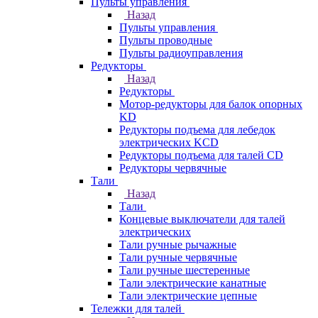
Пульты управления
Назад
Пульты управления
Пульты проводные
Пульты радиоуправления
Редукторы
Назад
Редукторы
Мотор-редукторы для балок опорных
KD
Редукторы подъема для лебедок
электрических KCD
Редукторы подъема для талей CD
Редукторы червячные
Тали
Назад
Тали
Концевые выключатели для талей
электрических
Тали ручные рычажные
Тали ручные червячные
Тали ручные шестеренные
Тали электрические канатные
Тали электрические цепные
Тележки для талей