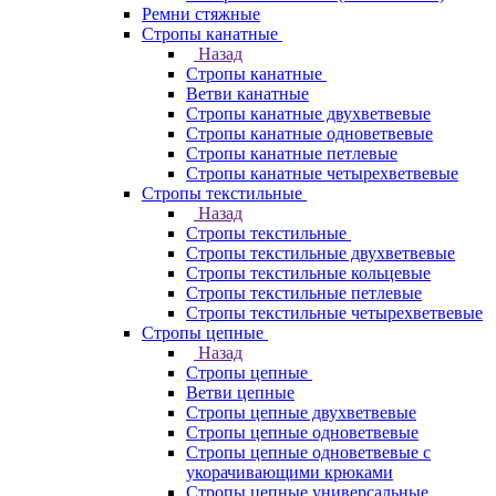
Ремни стяжные
Стропы канатные
Назад
Стропы канатные
Ветви канатные
Стропы канатные двухветвевые
Стропы канатные одноветвевые
Стропы канатные петлевые
Стропы канатные четырехветвевые
Стропы текстильные
Назад
Стропы текстильные
Стропы текстильные двухветвевые
Стропы текстильные кольцевые
Стропы текстильные петлевые
Стропы текстильные четырехветвевые
Стропы цепные
Назад
Стропы цепные
Ветви цепные
Стропы цепные двухветвевые
Стропы цепные одноветвевые
Стропы цепные одноветвевые с
укорачивающими крюками
Стропы цепные универсальные