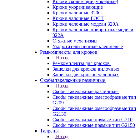
Крюки скользящие (чокерные)
Крюки укорачивающие
Крюки чалочные 320C
Крюки чалочные ГОСТ
Крюки чалочные модели 320А
Крюки чалочные поворотные модели
322А
Стяжные механизмы
Укоротители цепные клешневые
Ремкомплекты для крюков
Назад
Ремкомплекты для крюков
Защелки для крюков вилочных
Защелки для крюков чалочных
Скобы такелажные различные
Назад
Скобы такелажные различные
Скобы такелажные омегообразные тип
G209
Скобы такелажные омегообразные тип
G2130
Скобы такелажные прямые тип G210
Скобы такелажные прямые тип G2150
Талрепы
Назад