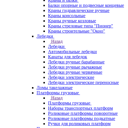
Краны и балки
Балки опорные и подвесные концевые
Краны гидравлические ручные
Краны консольные
Краны ручные козловые
Краны стреловые типа "Пионер"
Краны строительные "Окно"
Лебедки
Назад
Лебедки
Автомобильные лебедки
Канаты для лебедок
Лебедки ручные барабанные
Лебедки ручные рычажные
Лебедки ручные червячные
Лебедки электрические
Лебедки электрические переносные
Ломы такелажные
Платформы грузовые
Назад
Платформы грузовые
Наборы транспортных платформ
Роликовые платформы поворотные
Роликовые платформы подкатные
Ручки для роликовых платформ