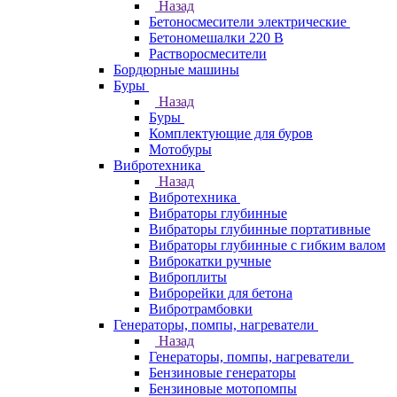
Назад
Бетоносмесители электрические
Бетономешалки 220 В
Растворосмесители
Бордюрные машины
Буры
Назад
Буры
Комплектующие для буров
Мотобуры
Вибротехника
Назад
Вибротехника
Вибраторы глубинные
Вибраторы глубинные портативные
Вибраторы глубинные с гибким валом
Виброкатки ручные
Виброплиты
Виброрейки для бетона
Вибротрамбовки
Генераторы, помпы, нагреватели
Назад
Генераторы, помпы, нагреватели
Бензиновые генераторы
Бензиновые мотопомпы