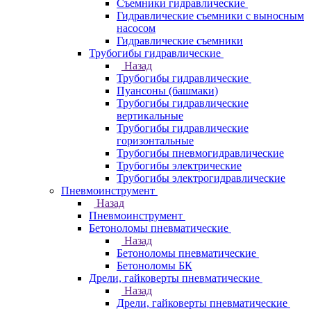
Съемники гидравлические
Гидравлические cъемники с выносным
насосом
Гидравлические съемники
Трубогибы гидравлические
Назад
Трубогибы гидравлические
Пуансоны (башмаки)
Трубогибы гидравлические
вертикальные
Трубогибы гидравлические
горизонтальные
Трубогибы пневмогидравлические
Трубогибы электрические
Трубогибы электрогидравлические
Пневмоинструмент
Назад
Пневмоинструмент
Бетоноломы пневматические
Назад
Бетоноломы пневматические
Бетоноломы БК
Дрели, гайковерты пневматические
Назад
Дрели, гайковерты пневматические