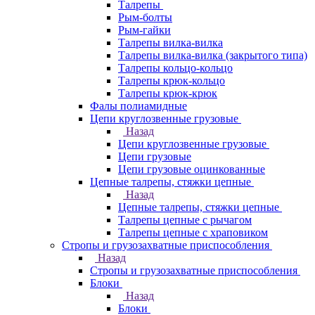
Талрепы
Рым-болты
Рым-гайки
Талрепы вилка-вилка
Талрепы вилка-вилка (закрытого типа)
Талрепы кольцо-кольцо
Талрепы крюк-кольцо
Талрепы крюк-крюк
Фалы полиамидные
Цепи круглозвенные грузовые
Назад
Цепи круглозвенные грузовые
Цепи грузовые
Цепи грузовые оцинкованные
Цепные талрепы, стяжки цепные
Назад
Цепные талрепы, стяжки цепные
Талрепы цепные с рычагом
Талрепы цепные с храповиком
Стропы и грузозахватные приспособления
Назад
Стропы и грузозахватные приспособления
Блоки
Назад
Блоки