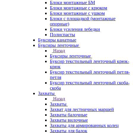
Блоки монтажные БМ
Блоки монтажные с крюком
Блоки монтажные с ушком
Блоки с площадкой (монтажные
опорные)
Блоки усиления лебедки
Полиспасты
Буксиры канатные
Буксиры ленточные
Назад
Буксиры ленточные
Буксир текстильный ленточный крюк-
крюк
Буксир текстильный ленточный петля-
петля
Буксир текстильный ленточный скоба-
скоба
Захваты
Назад
Захваты
Захват для лестничных маршей
Захваты балочные
Захваты вилочные
Захваты для армированных колец
Захваты для балок