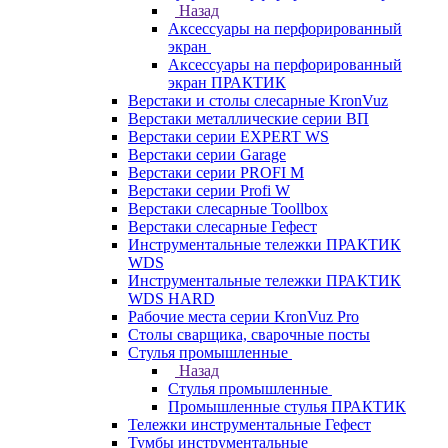
Назад
Аксессуары на перфорированный
экран
Аксессуары на перфорированный
экран ПРАКТИК
Верстаки и столы слесарные KronVuz
Верстаки металлические серии ВП
Верстаки серии EXPERT WS
Верстаки серии Garage
Верстаки серии PROFI M
Верстаки серии Profi W
Верстаки слесарные Toollbox
Верстаки слесарные Гефест
Инструментальные тележки ПРАКТИК
WDS
Инструментальные тележки ПРАКТИК
WDS HARD
Рабочие места серии KronVuz Pro
Столы сварщика, сварочные посты
Стулья промышленные
Назад
Стулья промышленные
Промышленные стулья ПРАКТИК
Тележки инструментальные Гефест
Тумбы инструментальные