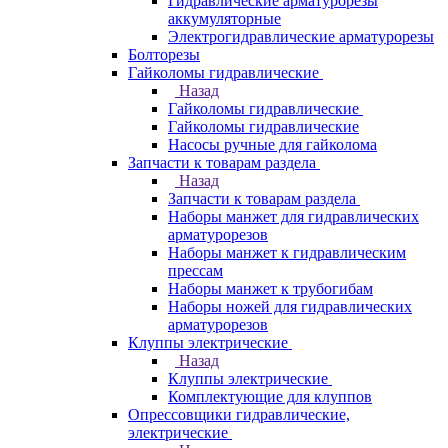
Гидравлические арматурорезы
аккумуляторные
Электрогидравлические арматурорезы
Болторезы
Гайколомы гидравлические
Назад
Гайколомы гидравлические
Гайколомы гидравлические
Насосы ручные для гайколома
Запчасти к товарам раздела
Назад
Запчасти к товарам раздела
Наборы манжет для гидравлических
арматурорезов
Наборы манжет к гидравлическим
прессам
Наборы манжет к трубогибам
Наборы ножей для гидравлических
арматурорезов
Клуппы электрические
Назад
Клуппы электрические
Комплектующие для клуппов
Опрессовщики гидравлические,
электрические