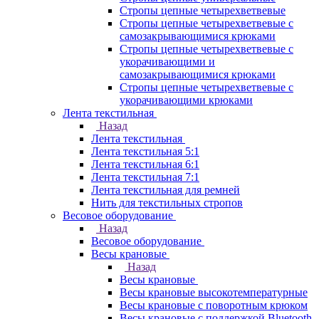
Стропы цепные четырехветвевые
Стропы цепные четырехветвевые с
самозакрывающимися крюками
Стропы цепные четырехветвевые с
укорачивающими и
самозакрывающимися крюками
Стропы цепные четырехветвевые с
укорачивающими крюками
Лента текстильная
Назад
Лента текстильная
Лента текстильная 5:1
Лента текстильная 6:1
Лента текстильная 7:1
Лента текстильная для ремней
Нить для текстильных стропов
Весовое оборудование
Назад
Весовое оборудование
Весы крановые
Назад
Весы крановые
Весы крановые высокотемпературные
Весы крановые с поворотным крюком
Весы крановые с поддержкой Bluetooth