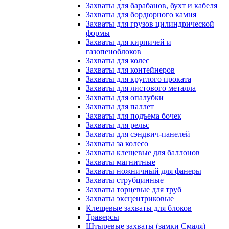
Захваты для барабанов, бухт и кабеля
Захваты для бордюрного камня
Захваты для грузов цилиндрической
формы
Захваты для кирпичей и
газопеноблоков
Захваты для колес
Захваты для контейнеров
Захваты для круглого проката
Захваты для листового металла
Захваты для опалубки
Захваты для паллет
Захваты для подъема бочек
Захваты для рельс
Захваты для сэндвич-панелей
Захваты за колесо
Захваты клещевые для баллонов
Захваты магнитные
Захваты ножничный для фанеры
Захваты струбцинные
Захваты торцевые для труб
Захваты эксцентриковые
Клещевые захваты для блоков
Траверсы
Штыревые захваты (замки Смаля)