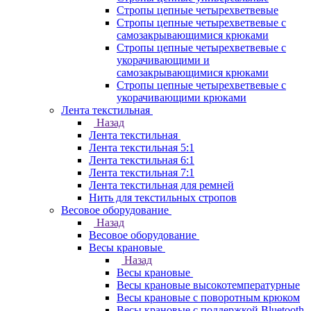
Стропы цепные четырехветвевые
Стропы цепные четырехветвевые с
самозакрывающимися крюками
Стропы цепные четырехветвевые с
укорачивающими и
самозакрывающимися крюками
Стропы цепные четырехветвевые с
укорачивающими крюками
Лента текстильная
Назад
Лента текстильная
Лента текстильная 5:1
Лента текстильная 6:1
Лента текстильная 7:1
Лента текстильная для ремней
Нить для текстильных стропов
Весовое оборудование
Назад
Весовое оборудование
Весы крановые
Назад
Весы крановые
Весы крановые высокотемпературные
Весы крановые с поворотным крюком
Весы крановые с поддержкой Bluetooth