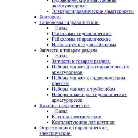
Гидравлические арматурорезы
аккумуляторные
Электрогидравлические арматурорезы
Болторезы
Гайколомы гидравлические
Назад
Гайколомы гидравлические
Гайколомы гидравлические
Насосы ручные для гайколома
Запчасти к товарам раздела
Назад
Запчасти к товарам раздела
Наборы манжет для гидравлических
арматурорезов
Наборы манжет к гидравлическим
прессам
Наборы манжет к трубогибам
Наборы ножей для гидравлических
арматурорезов
Клуппы электрические
Назад
Клуппы электрические
Комплектующие для клуппов
Опрессовщики гидравлические,
электрические