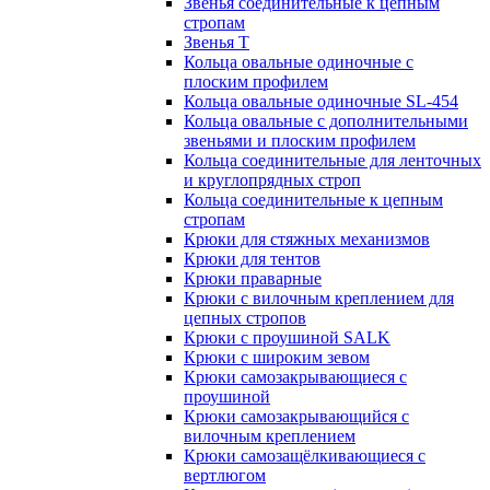
Звенья соединительные к цепным
стропам
Звенья Т
Кольца овальные одиночные c
плоским профилем
Кольца овальные одиночные SL-454
Кольца овальные с дополнительными
звеньями и плоским профилем
Кольца соединительные для ленточных
и круглопрядных строп
Кольца соединительные к цепным
стропам
Крюки для стяжных механизмов
Крюки для тентов
Крюки праварные
Крюки с вилочным креплением для
цепных стропов
Крюки с проушиной SALK
Крюки с широким зевом
Крюки самозакрывающиеся с
проушиной
Крюки самозакрывающийся с
вилочным креплением
Крюки самозащёлкивающиеся с
вертлюгом