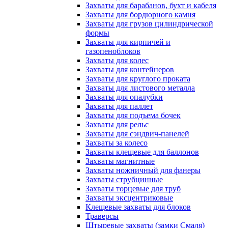
Захваты для барабанов, бухт и кабеля
Захваты для бордюрного камня
Захваты для грузов цилиндрической
формы
Захваты для кирпичей и
газопеноблоков
Захваты для колес
Захваты для контейнеров
Захваты для круглого проката
Захваты для листового металла
Захваты для опалубки
Захваты для паллет
Захваты для подъема бочек
Захваты для рельс
Захваты для сэндвич-панелей
Захваты за колесо
Захваты клещевые для баллонов
Захваты магнитные
Захваты ножничный для фанеры
Захваты струбцинные
Захваты торцевые для труб
Захваты эксцентриковые
Клещевые захваты для блоков
Траверсы
Штыревые захваты (замки Смаля)