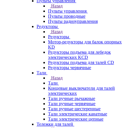
Пульты управления
Назад
Пульты управления
Пульты проводные
Пульты радиоуправления
Редукторы
Назад
Редукторы
Мотор-редукторы для балок опорных
KD
Редукторы подъема для лебедок
электрических KCD
Редукторы подъема для талей CD
Редукторы червячные
Тали
Назад
Тали
Концевые выключатели для талей
электрических
Тали ручные рычажные
Тали ручные червячные
Тали ручные шестеренные
Тали электрические канатные
Тали электрические цепные
Тележки для талей