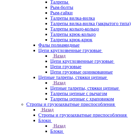
Талрепы
Рым-болты
Рым-гайки
Талрепы вилка-вилка
Талрепы вилка-вилка (закрытого типа)
Талрепы кольцо-кольцо
Талрепы крюк-кольцо
Талрепы крюк-крюк
Фалы полиамидные
Цепи круглозвенные грузовые
Назад
Цепи круглозвенные грузовые
Цепи грузовые
Цепи грузовые оцинкованные
Цепные талрепы, стяжки цепные
Назад
Цепные талрепы, стяжки цепные
Талрепы цепные с рычагом
Талрепы цепные с храповиком
Стропы и грузозахватные приспособления
Назад
Стропы и грузозахватные приспособления
Блоки
Назад
Блоки