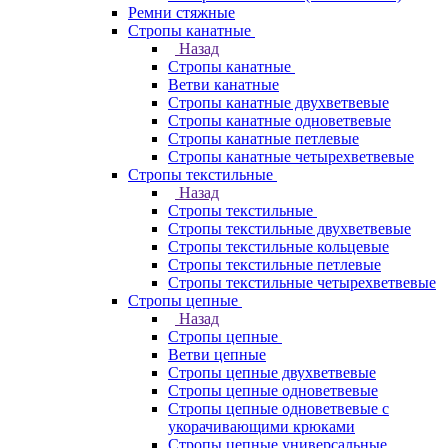
Ремни стяжные
Стропы канатные
Назад
Стропы канатные
Ветви канатные
Стропы канатные двухветвевые
Стропы канатные одноветвевые
Стропы канатные петлевые
Стропы канатные четырехветвевые
Стропы текстильные
Назад
Стропы текстильные
Стропы текстильные двухветвевые
Стропы текстильные кольцевые
Стропы текстильные петлевые
Стропы текстильные четырехветвевые
Стропы цепные
Назад
Стропы цепные
Ветви цепные
Стропы цепные двухветвевые
Стропы цепные одноветвевые
Стропы цепные одноветвевые с
укорачивающими крюками
Стропы цепные универсальные