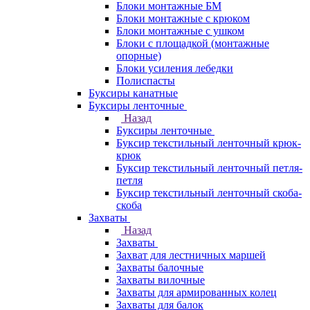
Блоки монтажные БМ
Блоки монтажные с крюком
Блоки монтажные с ушком
Блоки с площадкой (монтажные
опорные)
Блоки усиления лебедки
Полиспасты
Буксиры канатные
Буксиры ленточные
Назад
Буксиры ленточные
Буксир текстильный ленточный крюк-
крюк
Буксир текстильный ленточный петля-
петля
Буксир текстильный ленточный скоба-
скоба
Захваты
Назад
Захваты
Захват для лестничных маршей
Захваты балочные
Захваты вилочные
Захваты для армированных колец
Захваты для балок