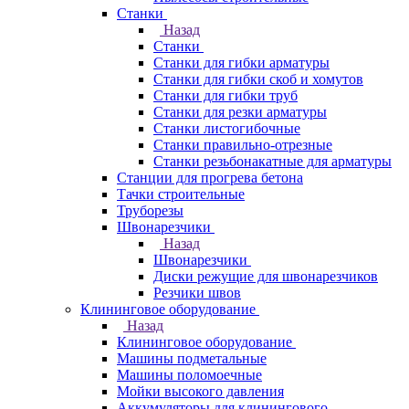
Станки
Назад
Станки
Станки для гибки арматуры
Станки для гибки скоб и хомутов
Станки для гибки труб
Станки для резки арматуры
Станки листогибочные
Станки правильно-отрезные
Станки резьбонакатные для арматуры
Станции для прогрева бетона
Тачки строительные
Труборезы
Швонарезчики
Назад
Швонарезчики
Диски режущие для швонарезчиков
Резчики швов
Клининговое оборудование
Назад
Клининговое оборудование
Машины подметальные
Машины поломоечные
Мойки высокого давления
Аккумуляторы для клинингового