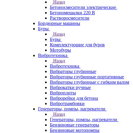
Назад
Бетоносмесители электрические
Бетономешалки 220 В
Растворосмесители
Бордюрные машины
Буры
Назад
Буры
Комплектующие для буров
Мотобуры
Вибротехника
Назад
Вибротехника
Вибраторы глубинные
Вибраторы глубинные портативные
Вибраторы глубинные с гибким валом
Виброкатки ручные
Виброплиты
Виброрейки для бетона
Вибротрамбовки
Генераторы, помпы, нагреватели
Назад
Генераторы, помпы, нагреватели
Бензиновые генераторы
Бензиновые мотопомпы