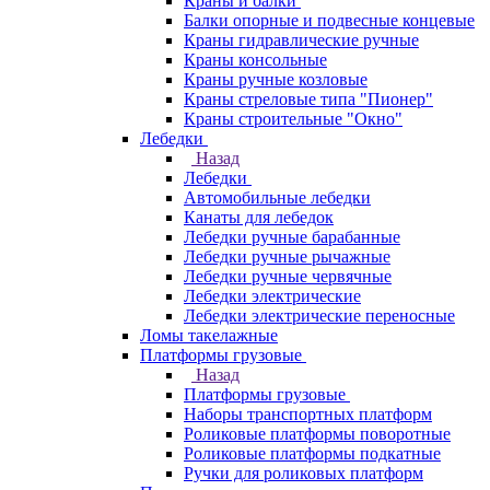
Краны и балки
Балки опорные и подвесные концевые
Краны гидравлические ручные
Краны консольные
Краны ручные козловые
Краны стреловые типа "Пионер"
Краны строительные "Окно"
Лебедки
Назад
Лебедки
Автомобильные лебедки
Канаты для лебедок
Лебедки ручные барабанные
Лебедки ручные рычажные
Лебедки ручные червячные
Лебедки электрические
Лебедки электрические переносные
Ломы такелажные
Платформы грузовые
Назад
Платформы грузовые
Наборы транспортных платформ
Роликовые платформы поворотные
Роликовые платформы подкатные
Ручки для роликовых платформ