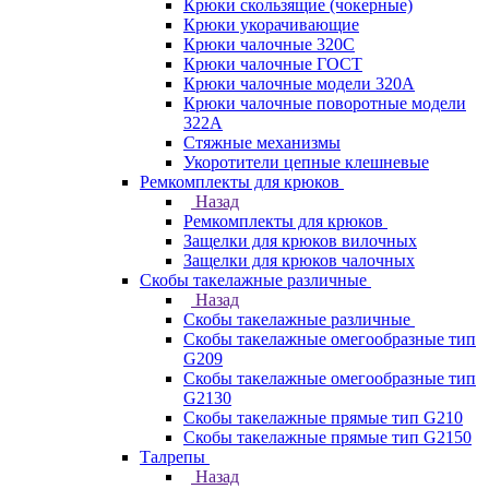
Крюки скользящие (чокерные)
Крюки укорачивающие
Крюки чалочные 320C
Крюки чалочные ГОСТ
Крюки чалочные модели 320А
Крюки чалочные поворотные модели
322А
Стяжные механизмы
Укоротители цепные клешневые
Ремкомплекты для крюков
Назад
Ремкомплекты для крюков
Защелки для крюков вилочных
Защелки для крюков чалочных
Скобы такелажные различные
Назад
Скобы такелажные различные
Скобы такелажные омегообразные тип
G209
Скобы такелажные омегообразные тип
G2130
Скобы такелажные прямые тип G210
Скобы такелажные прямые тип G2150
Талрепы
Назад