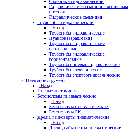
Съемники гидравлические
Гидравлические cъемники с выносным
насосом
Гидравлические съемники
Трубогибы гидравлические
Назад
Трубогибы гидравлические
Пуансоны (башмаки)
Трубогибы гидравлические
вертикальные
Трубогибы гидравлические
горизонтальные
Трубогибы пневмогидравлические
Трубогибы электрические
Трубогибы электрогидравлические
Пневмоинструмент
Назад
Пневмоинструмент
Бетоноломы пневматические
Назад
Бетоноломы пневматические
Бетоноломы БК
Дрели, гайковерты пневматические
Назад
Дрели, гайковерты пневматические