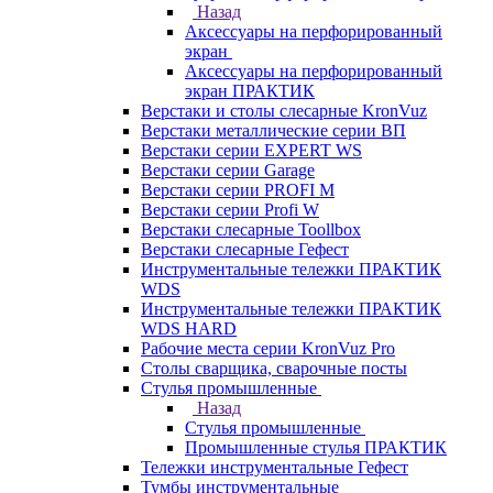
Назад
Аксессуары на перфорированный
экран
Аксессуары на перфорированный
экран ПРАКТИК
Верстаки и столы слесарные KronVuz
Верстаки металлические серии ВП
Верстаки серии EXPERT WS
Верстаки серии Garage
Верстаки серии PROFI M
Верстаки серии Profi W
Верстаки слесарные Toollbox
Верстаки слесарные Гефест
Инструментальные тележки ПРАКТИК
WDS
Инструментальные тележки ПРАКТИК
WDS HARD
Рабочие места серии KronVuz Pro
Столы сварщика, сварочные посты
Стулья промышленные
Назад
Стулья промышленные
Промышленные стулья ПРАКТИК
Тележки инструментальные Гефест
Тумбы инструментальные