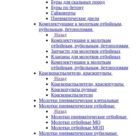
Буры для скальных пород
Буры по бетону
Гайковерты
Пневматические дрели
Комплектующие к молоткам отбойным,
рубильным, бетоноломам
Назад
Комплектующие к молоткам
отбойным, рубильным, бетоноломам
Запчасти для молотков отбойных
Клапаны для молотков отбойных
Комплектующие к молоткам
отбойным, рубильным, бетоноломам
Краскораспылители, краскопульты
Назад
Краскораспылители, краскопульты
Краскопульты ручные
Краскораспылители
Молотки пневматические клепальные
Молотки пневматические отбойные
Назад
Молотки пневматические отбойные
Молотки отбойные МО
Молотки отбойные МОП
Молотки пневматические рубильные