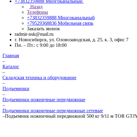
+73832359888
Многоканальный
Назад
Телефоны
+73832359888
Многоканальный
+79529368836
Мобильная связь
Заказать звонок
radmir-nsk@mail.ru
г. Новосибирск, ул. Оловозаводская, д. 25, к. 3, офис 7
Пн. – Пт.: с 9:00 до 18:00
Главная
–
Каталог
–
Складская техника и оборудование
–
Подъемники
–
Подъемники ножничные передвижные
–
Подъемники ножничные передвижные сетевые
–
Подъемник ножничный передвижной 500 кг 9/11 м TOR GTJY