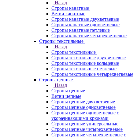
Назад
Стропы канатные
Ветви канатные
Стропы канатные двухветвевые
Стропы канатные одноветвевые
Стропы канатные петлевые
Стропы канатные четырехветвевые
Стропы текстильные
Назад
Стропы текстильные
Стропы текстильные двухветвевые
Стропы текстильные кольцевые
Стропы текстильные петлевые
Стропы текстильные четырехветвевые
Стропы цепные
Назад
Стропы цепные
Ветви цепные
Стропы цепные двухветвевые
Стропы цепные одноветвевые
Стропы цепные одноветвевые с
укорачивающими крюками
Стропы цепные универсальные
Стропы цепные четырехветвевые
Стропы цепные четырехветвевые с