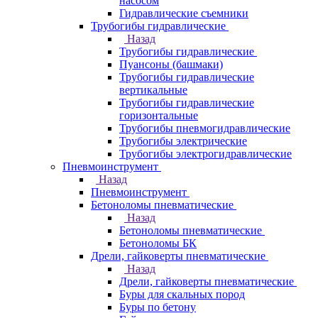
насосом
Гидравлические съемники
Трубогибы гидравлические
Назад
Трубогибы гидравлические
Пуансоны (башмаки)
Трубогибы гидравлические
вертикальные
Трубогибы гидравлические
горизонтальные
Трубогибы пневмогидравлические
Трубогибы электрические
Трубогибы электрогидравлические
Пневмоинструмент
Назад
Пневмоинструмент
Бетоноломы пневматические
Назад
Бетоноломы пневматические
Бетоноломы БК
Дрели, гайковерты пневматические
Назад
Дрели, гайковерты пневматические
Буры для скальных пород
Буры по бетону