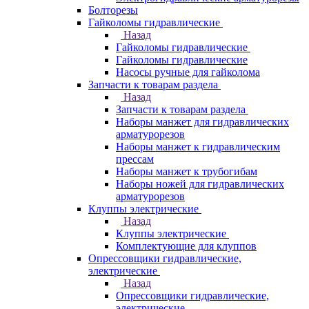
Болторезы
Гайколомы гидравлические
Назад
Гайколомы гидравлические
Гайколомы гидравлические
Насосы ручные для гайколома
Запчасти к товарам раздела
Назад
Запчасти к товарам раздела
Наборы манжет для гидравлических
арматурорезов
Наборы манжет к гидравлическим
прессам
Наборы манжет к трубогибам
Наборы ножей для гидравлических
арматурорезов
Клуппы электрические
Назад
Клуппы электрические
Комплектующие для клуппов
Опрессовщики гидравлические,
электрические
Назад
Опрессовщики гидравлические,
электрические