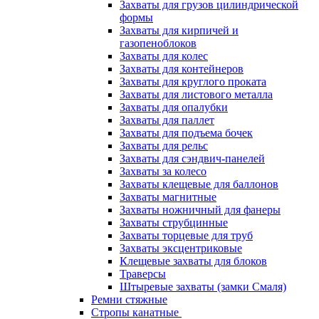
Захваты для грузов цилиндрической
формы
Захваты для кирпичей и
газопеноблоков
Захваты для колес
Захваты для контейнеров
Захваты для круглого проката
Захваты для листового металла
Захваты для опалубки
Захваты для паллет
Захваты для подъема бочек
Захваты для рельс
Захваты для сэндвич-панелей
Захваты за колесо
Захваты клещевые для баллонов
Захваты магнитные
Захваты ножничный для фанеры
Захваты струбцинные
Захваты торцевые для труб
Захваты эксцентриковые
Клещевые захваты для блоков
Траверсы
Штыревые захваты (замки Смаля)
Ремни стяжные
Стропы канатные