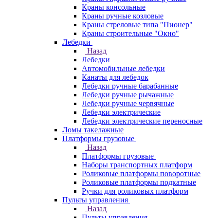
Краны консольные
Краны ручные козловые
Краны стреловые типа "Пионер"
Краны строительные "Окно"
Лебедки
Назад
Лебедки
Автомобильные лебедки
Канаты для лебедок
Лебедки ручные барабанные
Лебедки ручные рычажные
Лебедки ручные червячные
Лебедки электрические
Лебедки электрические переносные
Ломы такелажные
Платформы грузовые
Назад
Платформы грузовые
Наборы транспортных платформ
Роликовые платформы поворотные
Роликовые платформы подкатные
Ручки для роликовых платформ
Пульты управления
Назад
Пульты управления