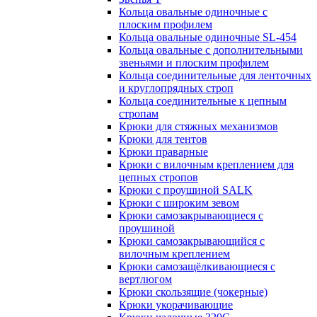
Кольца овальные одиночные c
плоским профилем
Кольца овальные одиночные SL-454
Кольца овальные с дополнительными
звеньями и плоским профилем
Кольца соединительные для ленточных
и круглопрядных строп
Кольца соединительные к цепным
стропам
Крюки для стяжных механизмов
Крюки для тентов
Крюки праварные
Крюки с вилочным креплением для
цепных стропов
Крюки с проушиной SALK
Крюки с широким зевом
Крюки самозакрывающиеся с
проушиной
Крюки самозакрывающийся с
вилочным креплением
Крюки самозащёлкивающиеся с
вертлюгом
Крюки скользящие (чокерные)
Крюки укорачивающие