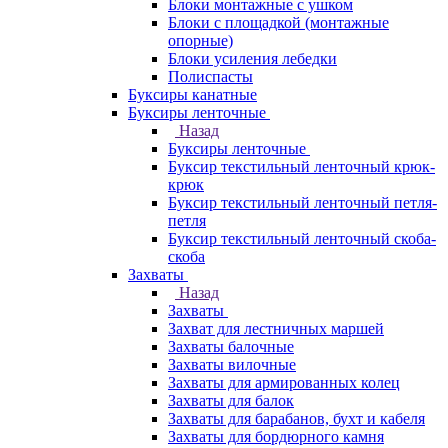
Блоки монтажные с ушком
Блоки с площадкой (монтажные
опорные)
Блоки усиления лебедки
Полиспасты
Буксиры канатные
Буксиры ленточные
Назад
Буксиры ленточные
Буксир текстильный ленточный крюк-
крюк
Буксир текстильный ленточный петля-
петля
Буксир текстильный ленточный скоба-
скоба
Захваты
Назад
Захваты
Захват для лестничных маршей
Захваты балочные
Захваты вилочные
Захваты для армированных колец
Захваты для балок
Захваты для барабанов, бухт и кабеля
Захваты для бордюрного камня