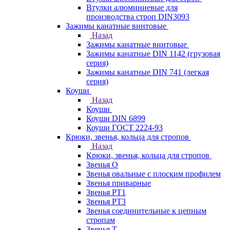
Втулки алюминиевые для
производства строп DIN3093
Зажимы канатные винтовые
Назад
Зажимы канатные винтовые
Зажимы канатные DIN 1142 (грузовая
серия)
Зажимы канатные DIN 741 (легкая
серия)
Коуши
Назад
Коуши
Коуши DIN 6899
Коуши ГОСТ 2224-93
Крюки, звенья, кольца для стропов
Назад
Крюки, звенья, кольца для стропов
Звенья О
Звенья овальные с плоским профилем
Звенья приварные
Звенья РТ1
Звенья РТ3
Звенья соединительные к цепным
стропам
Звенья Т