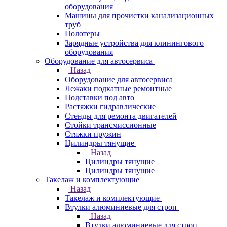
оборудования
Машины для прочистки канализационных
труб
Полотеры
Зарядные устройства для клинингового
оборудования
Оборудование для автосервиса
Назад
Оборудование для автосервиса
Лежаки подкатные ремонтные
Подставки под авто
Растяжки гидравлические
Стенды для ремонта двигателей
Стойки трансмиссионные
Стяжки пружин
Цилиндры тянущие
Назад
Цилиндры тянущие
Цилиндры тянущие
Такелаж и комплектующие
Назад
Такелаж и комплектующие
Втулки алюминиевые для строп
Назад
Втулки алюминиевые для строп