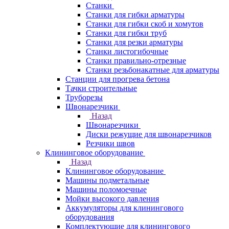
Станки
Станки для гибки арматуры
Станки для гибки скоб и хомутов
Станки для гибки труб
Станки для резки арматуры
Станки листогибочные
Станки правильно-отрезные
Станки резьбонакатные для арматуры
Станции для прогрева бетона
Тачки строительные
Труборезы
Швонарезчики
Назад
Швонарезчики
Диски режущие для швонарезчиков
Резчики швов
Клининговое оборудование
Назад
Клининговое оборудование
Машины подметальные
Машины поломоечные
Мойки высокого давления
Аккумуляторы для клинингового
оборудования
Комплектующие для клинингового